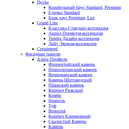
Docke
Корабельный брус Standard, Premium
Елочка Standard
Блок хаус Premium, Lux
Grand Line
Классика Стандарт-коллекция
Акрил Премиум-коллекция
Tundra Дизайн-коллекция
Лайт Эконом-коллекция
Certainteed
Фасадные панели
Альта Профиль
Флорентийский камень
Неаполитанский камень
Венецианский камень
Камень Шотландский
Пражский камень
Кирпич Рижский
Комби
Неаполь
Туф
Венеция
Кирпич Клинкерный
Скалистый Камень
Камень