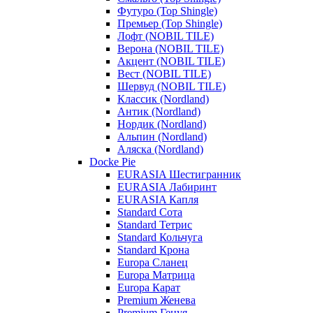
Футуро (Top Shingle)
Премьер (Top Shingle)
Лофт (NOBIL TILE)
Верона (NOBIL TILE)
Акцент (NOBIL TILE)
Вест (NOBIL TILE)
Шервуд (NOBIL TILE)
Классик (Nordland)
Антик (Nordland)
Нордик (Nordland)
Альпин (Nordland)
Аляска (Nordland)
Docke Pie
EURASIA Шестигранник
EURASIA Лабиринт
EURASIA Капля
Standard Сота
Standard Тетрис
Standard Кольчуга
Standard Крона
Europa Сланец
Europa Матрица
Europa Карат
Premium Женева
Premium Генуя