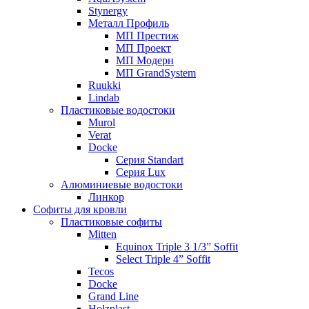
Stynergy
Металл Профиль
МП Престиж
МП Проект
МП Модерн
МП GrandSystem
Ruukki
Lindab
Пластиковые водостоки
Murol
Verat
Docke
Серия Standart
Серия Lux
Алюминиевые водостоки
Линкор
Софиты для кровли
Пластиковые софиты
Mitten
Equinox Triple 3 1/3” Soffit
Select Triple 4” Soffit
Tecos
Docke
Grand Line
Holzplast