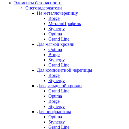
Элементы безопасности
Снегозадержатели
На металлочерепицу
Borge
МеталлПрофиль
Stynergy
Optima
Grand Line
Для мягкой кровли
Optima
Borge
Stynergy
Grand Line
Для композитной черепицы
Borge
Stynergy
Для фальцевой кровли
Grand Line
Optima
Borge
Stynergy
Для профнастила
Optima
Stynergy
Grand Line