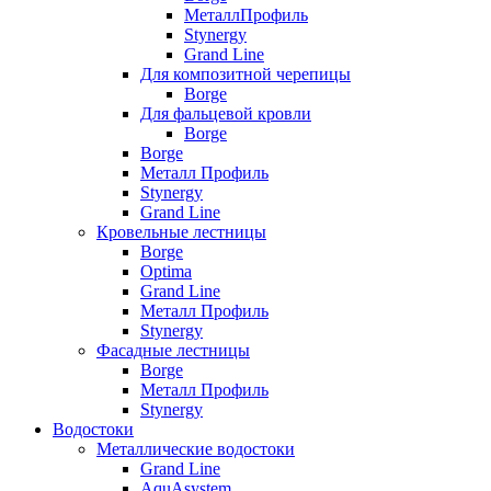
МеталлПрофиль
Stynergy
Grand Line
Для композитной черепицы
Borge
Для фальцевой кровли
Borge
Borge
Металл Профиль
Stynergy
Grand Line
Кровельные лестницы
Borge
Optima
Grand Line
Металл Профиль
Stynergy
Фасадные лестницы
Borge
Металл Профиль
Stynergy
Водостоки
Металлические водостоки
Grand Line
AquAsystem