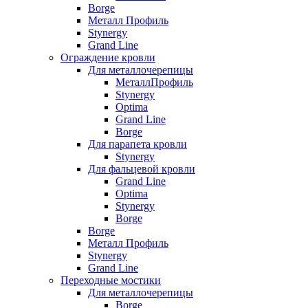
Borge
Металл Профиль
Stynergy
Grand Line
Ограждение кровли
Для металлочерепицы
МеталлПрофиль
Stynergy
Optima
Grand Line
Borge
Для парапета кровли
Stynergy
Для фальцевой кровли
Grand Line
Optima
Stynergy
Borge
Borge
Металл Профиль
Stynergy
Grand Line
Переходные мостики
Для металлочерепицы
Borge