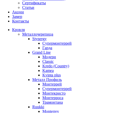
Сертификаты
Статьи
Акции
Замер
Контакты
Кровля
Металлочерепица
Stynergy
Супермонтеррей
Гарда
Grand Line
Модерн
Classic
Kredo (Country)
Kamea
Kvinta plus
Металл Профиль
Монтеррей
Супермонтеррей
Монтекристо
Монтерроса
Трамонтана
Ruukki
Monterrey