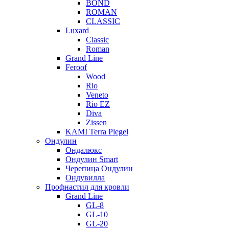
BOND
ROMAN
CLASSIC
Luxard
Classic
Roman
Grand Line
Feroof
Wood
Rio
Veneto
Rio EZ
Diva
Zissen
KAMI Terra Plegel
Ондулин
Ондалюкс
Ондулин Smart
Черепица Ондулин
Ондувилла
Профнастил для кровли
Grand Line
GL-8
GL-10
GL-20