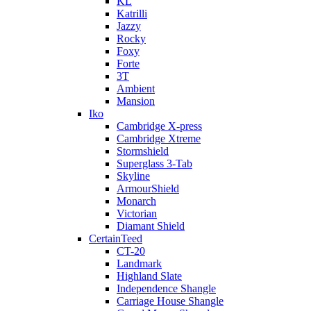
KL
Katrilli
Jazzy
Rocky
Foxy
Forte
3T
Ambient
Mansion
Iko
Cambridge X-press
Cambridge Xtreme
Stormshield
Superglass 3-Tab
Skyline
ArmourShield
Monarch
Victorian
Diamant Shield
CertainTeed
CT-20
Landmark
Highland Slate
Independence Shangle
Carriage House Shangle