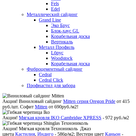
Fels
Edel
Металлический сайдинг
Grand Line
Эко Брус
Блок-хаус GL
Корабельная доска
Вертикаль
Металл Профиль
Lбрус
Woodstock
Корабельная доска
Фиброцементный сайдинг
Cedral
Cedral Click
Профнастил для забора
Акция!
Виниловый сайдинг
Mitten серия Oregon Pride
от 415
руб./шт. Софит
Mitten
от 690руб./м2!
Акция!
Мягкая кровля IKO Cambridge XPRESS
- 972 руб./м2
Акция!
Мягкая кровля Технониколь Джаз
цвета
Кастилия
,
Индиго
- 586р/м2; Вестерн цвет
Каньон
-