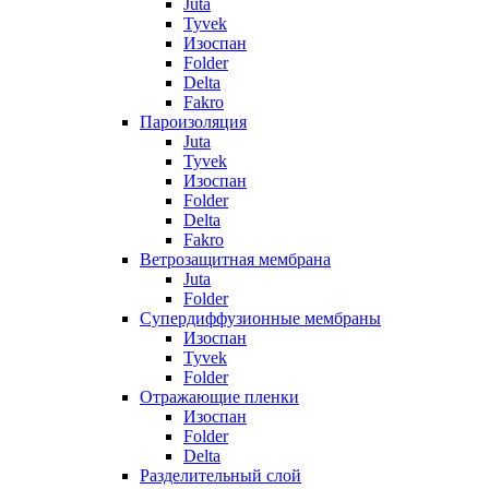
Juta
Tyvek
Изоспан
Folder
Delta
Fakro
Пароизоляция
Juta
Tyvek
Изоспан
Folder
Delta
Fakro
Ветрозащитная мембрана
Juta
Folder
Супердиффузионные мембраны
Изоспан
Tyvek
Folder
Отражающие пленки
Изоспан
Folder
Delta
Разделительный слой