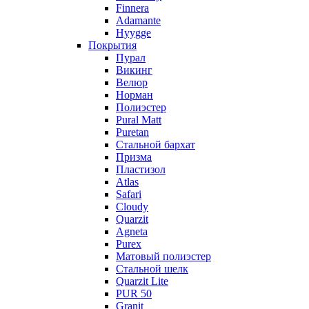
Finnera
Adamante
Hyygge
Покрытия
Пурал
Викинг
Велюр
Норман
Полиэстер
Pural Matt
Puretan
Стальной бархат
Призма
Пластизол
Atlas
Safari
Cloudy
Quarzit
Agneta
Purex
Матовый полиэстер
Стальной шелк
Quarzit Lite
PUR 50
Granit