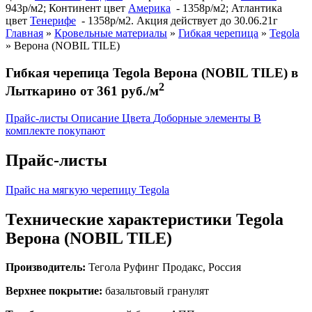
943р/м2; Континент цвет
Америка
- 1358р/м2; Атлантика
цвет
Тенерифе
- 1358р/м2. Акция действует до 30.06.21г
Главная
»
Кровельные материалы
»
Гибкая черепица
»
Tegola
»
Верона (NOBIL TILE)
Гибкая черепица Tegola Верона (NOBIL TILE) в
2
Лыткарино от 361 руб./м
Прайс-листы
Описание
Цвета
Доборные элементы
В
комплекте покупают
Прайс-листы
Прайс на мягкую черепицу Tegola
Технические характеристики Tegola
Верона (NOBIL TILE)
Производитель:
Тегола Руфинг Продакс, Россия
Верхнее покрытие:
базальтовый гранулят