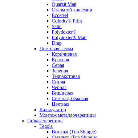
Quarzit Matt
Стальной кашемир
Ecosteel
Colority® Print
Satin
Polydexter®
Polydexter® Matt
Drap
Цветовая гамма
Коричневая
Красная
Серая
Зеленая
Терракотовая
Синяя
Черная
Вишневая
Светлая, бежевая
Цветная
Калькулятор
Монтаж металлочерепицы
Гибкая черепица
Tegola
Винтаж (Top Shingle)
Смальто (Top Shingle)