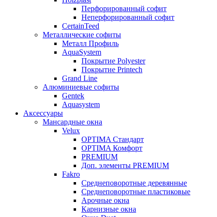
Перфорированный софит
Неперфорированный софит
CertainTeed
Металлические софиты
Металл Профиль
AquaSystem
Покрытие Polyester
Покрытие Printech
Grand Line
Алюминиевые софиты
Gentek
Aquasystem
Аксессуары
Мансардные окна
Velux
OPTIMA Стандарт
OPTIMA Комфорт
PREMIUM
Доп. элементы PREMIUM
Fakro
Cреднеповоротные деревянные
Cреднеповоротные пластиковые
Арочные окна
Карнизные окна