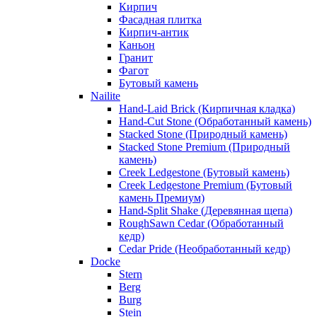
Кирпич
Фасадная плитка
Кирпич-антик
Каньон
Гранит
Фагот
Бутовый камень
Nailite
Hand-Laid Brick (Кирпичная кладка)
Hand-Cut Stone (Обработанный камень)
Stacked Stone (Природный камень)
Stacked Stone Premium (Природный
камень)
Creek Ledgestone (Бутовый камень)
Creek Ledgestone Premium (Бутовый
камень Премиум)
Hand-Split Shake (Деревянная щепа)
RoughSawn Cedar (Обработанный
кедр)
Cedar Pride (Необработанный кедр)
Docke
Stern
Berg
Burg
Stein