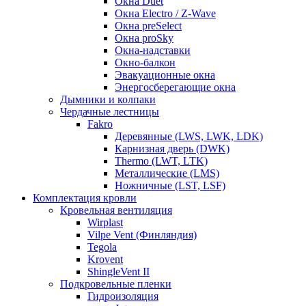
Окна Duet
Окна Electro / Z-Wave
Окна preSelect
Окна proSky
Окна-надставки
Окно-балкон
Эвакуационные окна
Энергосберегающие окна
Дымники и колпаки
Чердачные лестницы
Fakro
Деревянные (LWS, LWK, LDK)
Карнизная дверь (DWK)
Thermo (LWT, LTK)
Металлические (LMS)
Ножничные (LST, LSF)
Комплектация кровли
Кровельная вентиляция
Wirplast
Vilpe Vent (Финляндия)
Tegola
Krovent
ShingleVent II
Подкровельные пленки
Гидроизоляция