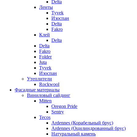
Delta
Ленты
Tyvek
Изоспан
Delta
Fakro
Клей
Delta
Delta
Fakro
Folder
Juta
Tyvek
Изоспан
Утеплители
Rockwool
Фасадные материалы
Виниловый сайдинг
Mitten
Oregon Pride
Sentry
Tecos
Ardennes (Корабельный брус)
Ardennes (Оцилиндрованный брус)
Натуральный камень