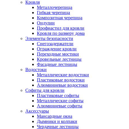
Кровля
Металлочерепица
Гибкая черепица
Композитная черепица
Ондулин
Профнастил для кровли
Кровля по размеру дома
Элементы безопасности
Снегозадержатели
Ограждение кровли
Переходные мостики
Кровельные лестницы
Фасадные лестницы
Водостоки
Металлические водостоки
Пластиковые водостоки
Алюминиевые водостоки
Софиты для кровли
Пластиковые софиты
Металлические софиты
Алюминиевые софиты
Аксессуары
Мансардные окна
Дымники и колпаки
Чердачные лестницы