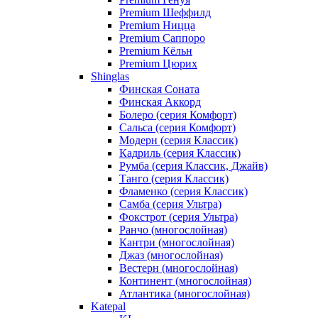
Premium Шеффилд
Premium Ницца
Premium Саппоро
Premium Кёльн
Premium Цюрих
Shinglas
Финская Соната
Финская Аккорд
Болеро (серия Комфорт)
Сальса (серия Комфорт)
Модерн (серия Классик)
Кадриль (серия Классик)
Румба (серия Классик, Джайв)
Танго (серия Классик)
Фламенко (серия Классик)
Самба (серия Ультра)
Фокстрот (серия Ультра)
Ранчо (многослойная)
Кантри (многослойная)
Джаз (многослойная)
Вестерн (многослойная)
Континент (многослойная)
Атлантика (многослойная)
Katepal