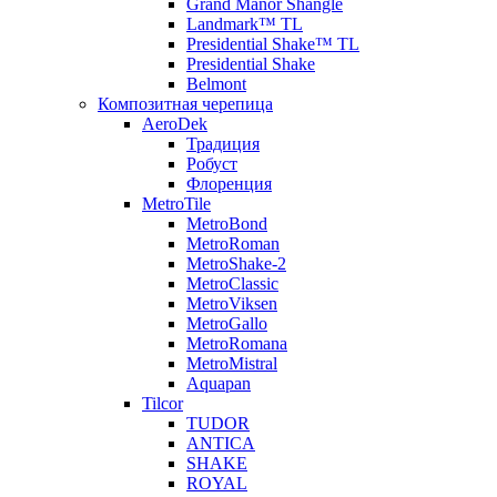
Grand Manor Shangle
Landmark™ TL
Presidential Shake™ TL
Presidential Shake
Belmont
Композитная черепица
AeroDek
Традиция
Робуст
Флоренция
MetroTile
MetroBond
MetroRoman
MetroShake-2
MetroClassic
MetroViksen
MetroGallo
MetroRomana
MetroMistral
Aquapan
Tilcor
TUDOR
ANTICA
SHAKE
ROYAL