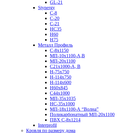
GL-21
Stynergy
C-8
C-20
C-21
НС35
Н60
H75
Металл Профиль
С-8х1150
МП-10x1100-А,В
МП-20х1100
С21х1000-А, В
H-75х750
Н-114х750
Н-114х600
Н60х845
С44х1000
МП-35х1035
НС-35х1000
МП-18х1100-А “Волна”
Поликарбонатный МП-20х1100
ПВХ С-8х1214
Interprofil
Кровля по размеру дома