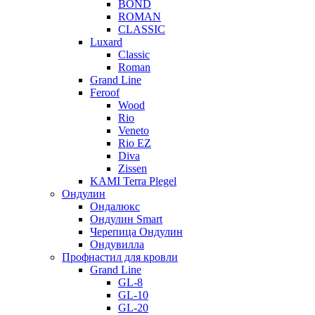
BOND
ROMAN
CLASSIC
Luxard
Classic
Roman
Grand Line
Feroof
Wood
Rio
Veneto
Rio EZ
Diva
Zissen
KAMI Terra Plegel
Ондулин
Ондалюкс
Ондулин Smart
Черепица Ондулин
Ондувилла
Профнастил для кровли
Grand Line
GL-8
GL-10
GL-20