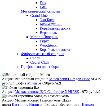
Fels
Edel
Металлический сайдинг
Grand Line
Эко Брус
Блок-хаус GL
Корабельная доска
Вертикаль
Металл Профиль
Lбрус
Woodstock
Корабельная доска
Фиброцементный сайдинг
Cedral
Cedral Click
Профнастил для забора
Акция!
Виниловый сайдинг
Mitten серия Oregon Pride
от 415
руб./шт. Софит
Mitten
от 690руб./м2!
Акция!
Мягкая кровля IKO Cambridge XPRESS
- 972 руб./м2
Акция!
Мягкая кровля Технониколь Джаз
цвета
Кастилия
,
Индиго
- 586р/м2; Вестерн цвет
Каньон
-