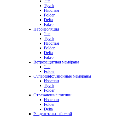
Juta
Tyvek
Изоспан
Folder
Delta
Fakro
Пароизоляция
Juta
Tyvek
Изоспан
Folder
Delta
Fakro
Ветрозащитная мембрана
Juta
Folder
Супердиффузионные мембраны
Изоспан
Tyvek
Folder
Отражающие пленки
Изоспан
Folder
Delta
Разделительный слой