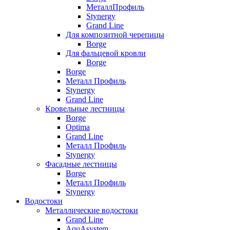
МеталлПрофиль
Stynergy
Grand Line
Для композитной черепицы
Borge
Для фальцевой кровли
Borge
Borge
Металл Профиль
Stynergy
Grand Line
Кровельные лестницы
Borge
Optima
Grand Line
Металл Профиль
Stynergy
Фасадные лестницы
Borge
Металл Профиль
Stynergy
Водостоки
Металлические водостоки
Grand Line
AquAsystem