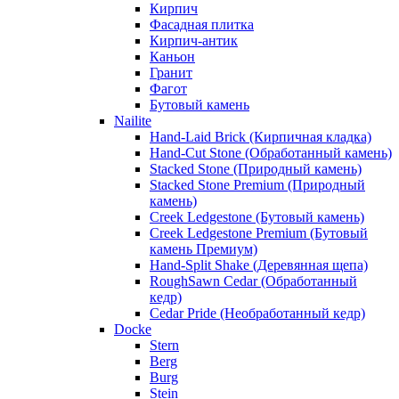
Кирпич
Фасадная плитка
Кирпич-антик
Каньон
Гранит
Фагот
Бутовый камень
Nailite
Hand-Laid Brick (Кирпичная кладка)
Hand-Cut Stone (Обработанный камень)
Stacked Stone (Природный камень)
Stacked Stone Premium (Природный
камень)
Creek Ledgestone (Бутовый камень)
Creek Ledgestone Premium (Бутовый
камень Премиум)
Hand-Split Shake (Деревянная щепа)
RoughSawn Cedar (Обработанный
кедр)
Cedar Pride (Необработанный кедр)
Docke
Stern
Berg
Burg
Stein