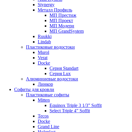
Stynergy
Металл Профиль
МП Престиж
МП Проект
МП Модерн
МП GrandSystem
Ruukki
Lindab
Пластиковые водостоки
Murol
Verat
Docke
Серия Standart
Серия Lux
Алюминиевые водостоки
Линкор
Софиты для кровли
Пластиковые софиты
Mitten
Equinox Triple 3 1/3” Soffit
Select Triple 4” Soffit
Tecos
Docke
Grand Line
Holzplast