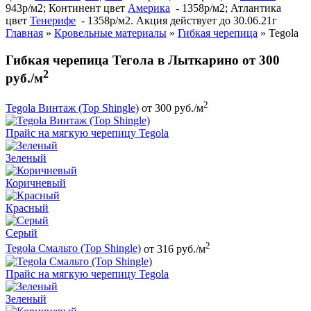
943р/м2; Континент цвет
Америка
- 1358р/м2; Атлантика
цвет
Тенерифе
- 1358р/м2. Акция действует до 30.06.21г
Главная
»
Кровельные материалы
»
Гибкая черепица
»
Tegola
Гибкая черепица Тегола в Лыткарино от 300
2
руб./м
2
Tegola Винтаж (Top Shingle)
от 300 руб./м
Прайс на мягкую черепицу Tegola
Зеленый
Коричневый
Красный
Серый
2
Tegola Смальто (Top Shingle)
от 316 руб./м
Прайс на мягкую черепицу Tegola
Зеленый