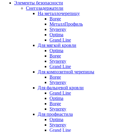
Элементы безопасности
Снегозадержатели
На металлочерепицу
Borge
МеталлПрофиль
Stynergy
Optima
Grand Line
Для мягкой кровли
Optima
Borge
Stynergy
Grand Line
Для композитной черепицы
Borge
Stynergy
Для фальцевой кровли
Grand Line
Optima
Borge
Stynergy
Для профнастила
Optima
Stynergy
Grand Line