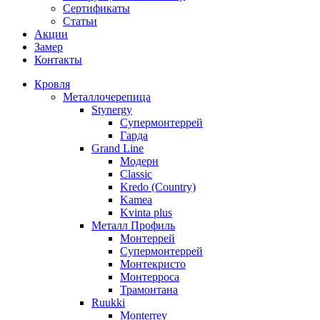
Сертификаты
Статьи
Акции
Замер
Контакты
Кровля
Металлочерепица
Stynergy
Супермонтеррей
Гарда
Grand Line
Модерн
Classic
Kredo (Country)
Kamea
Kvinta plus
Металл Профиль
Монтеррей
Супермонтеррей
Монтекристо
Монтерроса
Трамонтана
Ruukki
Monterrey