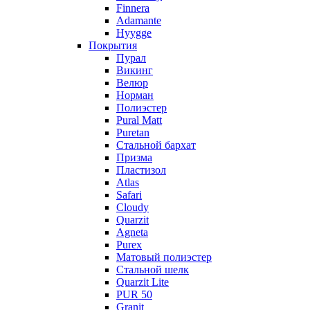
Finnera
Adamante
Hyygge
Покрытия
Пурал
Викинг
Велюр
Норман
Полиэстер
Pural Matt
Puretan
Стальной бархат
Призма
Пластизол
Atlas
Safari
Cloudy
Quarzit
Agneta
Purex
Матовый полиэстер
Стальной шелк
Quarzit Lite
PUR 50
Granit