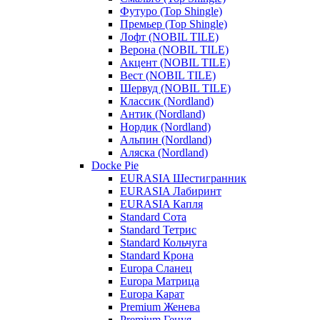
Футуро (Top Shingle)
Премьер (Top Shingle)
Лофт (NOBIL TILE)
Верона (NOBIL TILE)
Акцент (NOBIL TILE)
Вест (NOBIL TILE)
Шервуд (NOBIL TILE)
Классик (Nordland)
Антик (Nordland)
Нордик (Nordland)
Альпин (Nordland)
Аляска (Nordland)
Docke Pie
EURASIA Шестигранник
EURASIA Лабиринт
EURASIA Капля
Standard Сота
Standard Тетрис
Standard Кольчуга
Standard Крона
Europa Сланец
Europa Матрица
Europa Карат
Premium Женева
Premium Генуя