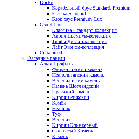
Docke
Корабельный брус Standard, Premium
Елочка Standard
Блок хаус Premium, Lux
Grand Line
Классика Стандарт-коллекция
Акрил Премиум-коллекция
Tundra Дизайн-коллекция
Лайт Эконом-коллекция
Certainteed
Фасадные панели
Альта Профиль
Флорентийский камень
Неаполитанский камень
Венецианский камень
Камень Шотландский
Пражский камень
Кирпич Рижский
Комби
Неаполь
Туф
Венеция
Кирпич Клинкерный
Скалистый Камень
Камень