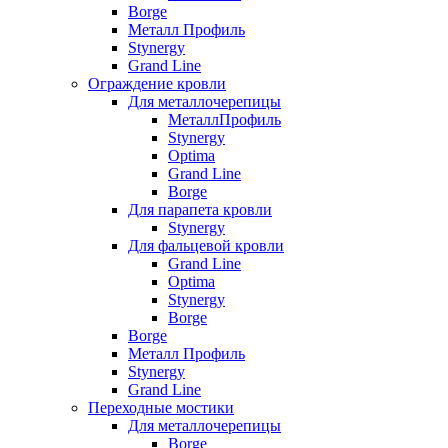
Borge
Металл Профиль
Stynergy
Grand Line
Ограждение кровли
Для металлочерепицы
МеталлПрофиль
Stynergy
Optima
Grand Line
Borge
Для парапета кровли
Stynergy
Для фальцевой кровли
Grand Line
Optima
Stynergy
Borge
Borge
Металл Профиль
Stynergy
Grand Line
Переходные мостики
Для металлочерепицы
Borge