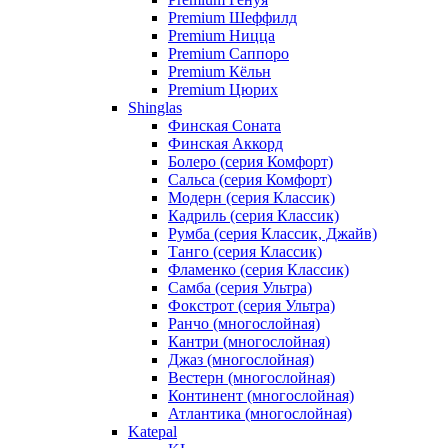
Premium Шеффилд
Premium Ницца
Premium Саппоро
Premium Кёльн
Premium Цюрих
Shinglas
Финская Соната
Финская Аккорд
Болеро (серия Комфорт)
Сальса (серия Комфорт)
Модерн (серия Классик)
Кадриль (серия Классик)
Румба (серия Классик, Джайв)
Танго (серия Классик)
Фламенко (серия Классик)
Самба (серия Ультра)
Фокстрот (серия Ультра)
Ранчо (многослойная)
Кантри (многослойная)
Джаз (многослойная)
Вестерн (многослойная)
Континент (многослойная)
Атлантика (многослойная)
Katepal