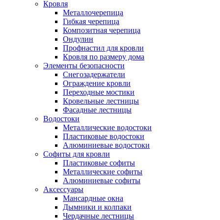
Кровля
Металлочерепица
Гибкая черепица
Композитная черепица
Ондулин
Профнастил для кровли
Кровля по размеру дома
Элементы безопасности
Снегозадержатели
Ограждение кровли
Переходные мостики
Кровельные лестницы
Фасадные лестницы
Водостоки
Металлические водостоки
Пластиковые водостоки
Алюминиевые водостоки
Софиты для кровли
Пластиковые софиты
Металлические софиты
Алюминиевые софиты
Аксессуары
Мансардные окна
Дымники и колпаки
Чердачные лестницы