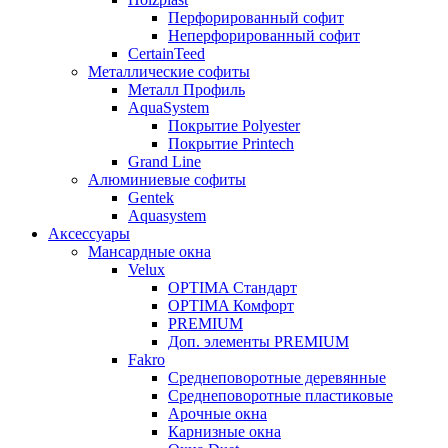
Перфорированный софит
Неперфорированный софит
CertainTeed
Металлические софиты
Металл Профиль
AquaSystem
Покрытие Polyester
Покрытие Printech
Grand Line
Алюминиевые софиты
Gentek
Aquasystem
Аксессуары
Мансардные окна
Velux
OPTIMA Стандарт
OPTIMA Комфорт
PREMIUM
Доп. элементы PREMIUM
Fakro
Cреднеповоротные деревянные
Cреднеповоротные пластиковые
Арочные окна
Карнизные окна