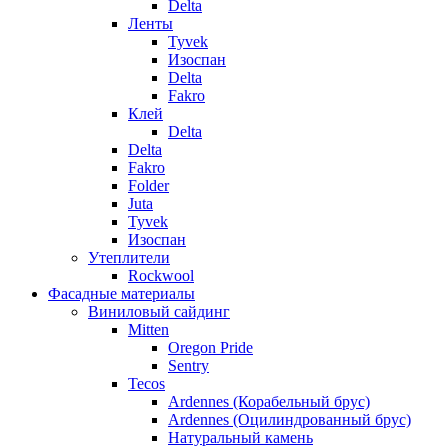
Delta
Ленты
Tyvek
Изоспан
Delta
Fakro
Клей
Delta
Delta
Fakro
Folder
Juta
Tyvek
Изоспан
Утеплители
Rockwool
Фасадные материалы
Виниловый сайдинг
Mitten
Oregon Pride
Sentry
Tecos
Ardennes (Корабельный брус)
Ardennes (Оцилиндрованный брус)
Натуральный камень