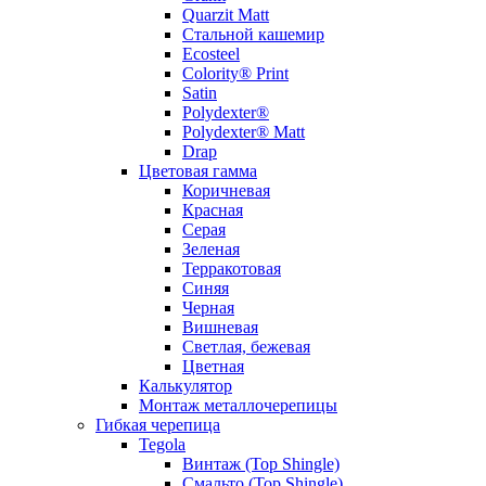
Quarzit Matt
Стальной кашемир
Ecosteel
Colority® Print
Satin
Polydexter®
Polydexter® Matt
Drap
Цветовая гамма
Коричневая
Красная
Серая
Зеленая
Терракотовая
Синяя
Черная
Вишневая
Светлая, бежевая
Цветная
Калькулятор
Монтаж металлочерепицы
Гибкая черепица
Tegola
Винтаж (Top Shingle)
Смальто (Top Shingle)