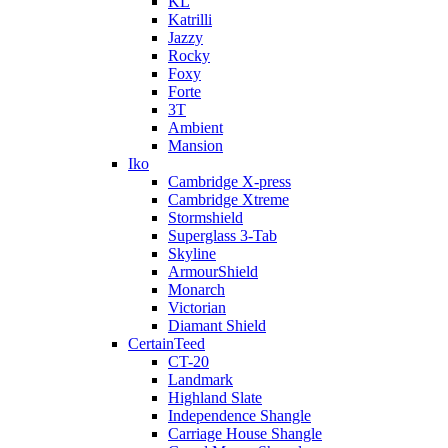
KL
Katrilli
Jazzy
Rocky
Foxy
Forte
3T
Ambient
Mansion
Iko
Cambridge X-press
Cambridge Xtreme
Stormshield
Superglass 3-Tab
Skyline
ArmourShield
Monarch
Victorian
Diamant Shield
CertainTeed
CT-20
Landmark
Highland Slate
Independence Shangle
Carriage House Shangle