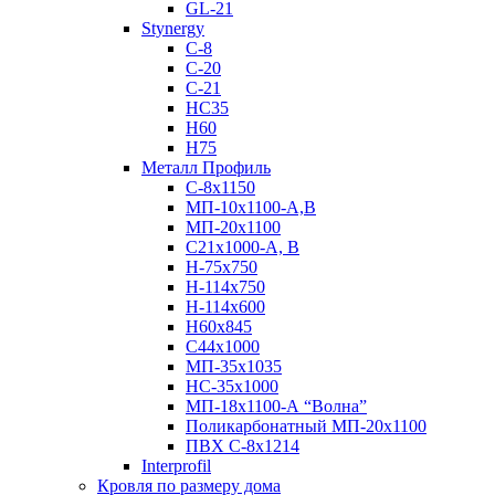
GL-21
Stynergy
C-8
C-20
C-21
НС35
Н60
H75
Металл Профиль
С-8х1150
МП-10x1100-А,В
МП-20х1100
С21х1000-А, В
H-75х750
Н-114х750
Н-114х600
Н60х845
С44х1000
МП-35х1035
НС-35х1000
МП-18х1100-А “Волна”
Поликарбонатный МП-20х1100
ПВХ С-8х1214
Interprofil
Кровля по размеру дома