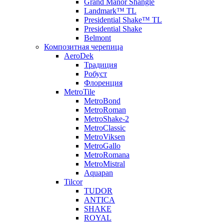
Grand Manor Shangle
Landmark™ TL
Presidential Shake™ TL
Presidential Shake
Belmont
Композитная черепица
AeroDek
Традиция
Робуст
Флоренция
MetroTile
MetroBond
MetroRoman
MetroShake-2
MetroClassic
MetroViksen
MetroGallo
MetroRomana
MetroMistral
Aquapan
Tilcor
TUDOR
ANTICA
SHAKE
ROYAL