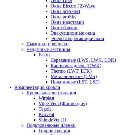
Окна Duet
Окна Electro / Z-Wave
Окна preSelect
Окна proSky
Окна-надставки
Окно-балкон
Эвакуационные окна
Энергосберегающие окна
Дымники и колпаки
Чердачные лестницы
Fakro
Деревянные (LWS, LWK, LDK)
Карнизная дверь (DWK)
Thermo (LWT, LTK)
Металлические (LMS)
Ножничные (LST, LSF)
Комплектация кровли
Кровельная вентиляция
Wirplast
Vilpe Vent (Финляндия)
Tegola
Krovent
ShingleVent II
Подкровельные пленки
Гидроизоляция