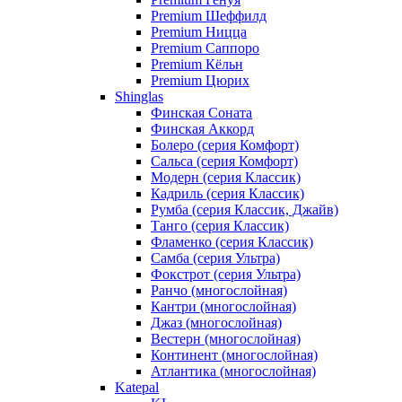
Premium Шеффилд
Premium Ницца
Premium Саппоро
Premium Кёльн
Premium Цюрих
Shinglas
Финская Соната
Финская Аккорд
Болеро (серия Комфорт)
Сальса (серия Комфорт)
Модерн (серия Классик)
Кадриль (серия Классик)
Румба (серия Классик, Джайв)
Танго (серия Классик)
Фламенко (серия Классик)
Самба (серия Ультра)
Фокстрот (серия Ультра)
Ранчо (многослойная)
Кантри (многослойная)
Джаз (многослойная)
Вестерн (многослойная)
Континент (многослойная)
Атлантика (многослойная)
Katepal