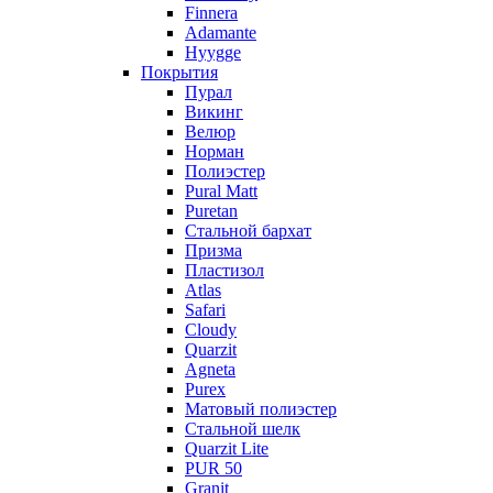
Finnera
Adamante
Hyygge
Покрытия
Пурал
Викинг
Велюр
Норман
Полиэстер
Pural Matt
Puretan
Стальной бархат
Призма
Пластизол
Atlas
Safari
Cloudy
Quarzit
Agneta
Purex
Матовый полиэстер
Стальной шелк
Quarzit Lite
PUR 50
Granit