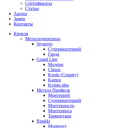
Сертификаты
Статьи
Акции
Замер
Контакты
Кровля
Металлочерепица
Stynergy
Супермонтеррей
Гарда
Grand Line
Модерн
Classic
Kredo (Country)
Kamea
Kvinta plus
Металл Профиль
Монтеррей
Супермонтеррей
Монтекристо
Монтерроса
Трамонтана
Ruukki
Monterrey