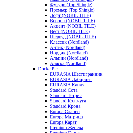
Футуро (Top Shingle)
Премьер (Top Shingle)
Лофт (NOBIL TILE)
Верона (NOBIL TILE)
Акцент (NOBIL TILE)
Вест (NOBIL TILE)
Шервуд (NOBIL TILE)
Классик (Nordland)
Антик (Nordland)
Нордик (Nordland)
Альпин (Nordland)
Аляска (Nordland)
Docke Pie
EURASIA Шестигранник
EURASIA Лабиринт
EURASIA Капля
Standard Сота
Standard Тетрис
Standard Кольчуга
Standard Крона
Europa Сланец
Europa Матрица
Europa Карат
Premium Женева
Premium Генуя