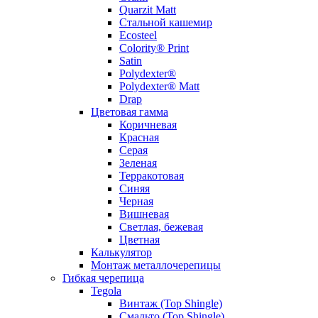
Quarzit Matt
Стальной кашемир
Ecosteel
Colority® Print
Satin
Polydexter®
Polydexter® Matt
Drap
Цветовая гамма
Коричневая
Красная
Серая
Зеленая
Терракотовая
Синяя
Черная
Вишневая
Светлая, бежевая
Цветная
Калькулятор
Монтаж металлочерепицы
Гибкая черепица
Tegola
Винтаж (Top Shingle)
Смальто (Top Shingle)