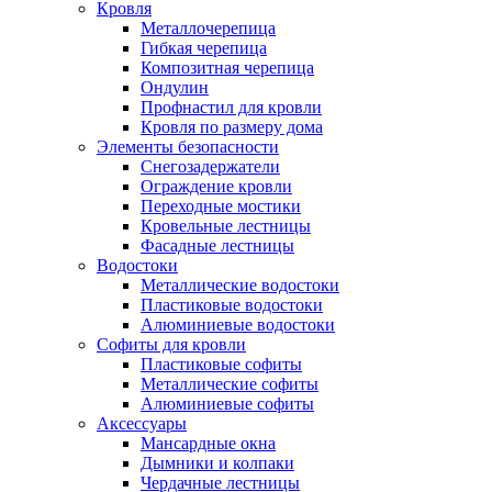
Кровля
Металлочерепица
Гибкая черепица
Композитная черепица
Ондулин
Профнастил для кровли
Кровля по размеру дома
Элементы безопасности
Снегозадержатели
Ограждение кровли
Переходные мостики
Кровельные лестницы
Фасадные лестницы
Водостоки
Металлические водостоки
Пластиковые водостоки
Алюминиевые водостоки
Софиты для кровли
Пластиковые софиты
Металлические софиты
Алюминиевые софиты
Аксессуары
Мансардные окна
Дымники и колпаки
Чердачные лестницы