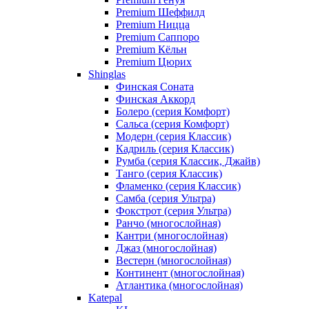
Premium Шеффилд
Premium Ницца
Premium Саппоро
Premium Кёльн
Premium Цюрих
Shinglas
Финская Соната
Финская Аккорд
Болеро (серия Комфорт)
Сальса (серия Комфорт)
Модерн (серия Классик)
Кадриль (серия Классик)
Румба (серия Классик, Джайв)
Танго (серия Классик)
Фламенко (серия Классик)
Самба (серия Ультра)
Фокстрот (серия Ультра)
Ранчо (многослойная)
Кантри (многослойная)
Джаз (многослойная)
Вестерн (многослойная)
Континент (многослойная)
Атлантика (многослойная)
Katepal