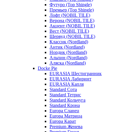
Футуро (Top Shingle)
Премьер (Top Shingle)
Лофт (NOBIL TILE)
Верона (NOBIL TILE)
Акцент (NOBIL TILE)
Вест (NOBIL TILE)
Шервуд (NOBIL TILE)
Классик (Nordland)
Антик (Nordland)
Нордик (Nordland)
Альпин (Nordland)
Аляска (Nordland)
Docke Pie
EURASIA Шестигранник
EURASIA Лабиринт
EURASIA Капля
Standard Сота
Standard Тетрис
Standard Кольчуга
Standard Крона
Europa Сланец
Europa Матрица
Europa Карат
Premium Женева
Premium Генуя