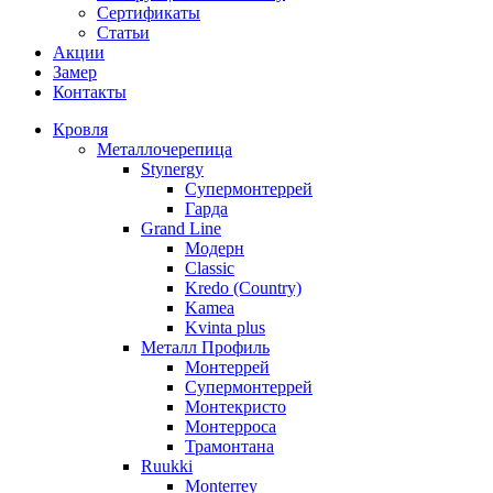
Сертификаты
Статьи
Акции
Замер
Контакты
Кровля
Металлочерепица
Stynergy
Супермонтеррей
Гарда
Grand Line
Модерн
Classic
Kredo (Country)
Kamea
Kvinta plus
Металл Профиль
Монтеррей
Супермонтеррей
Монтекристо
Монтерроса
Трамонтана
Ruukki
Monterrey