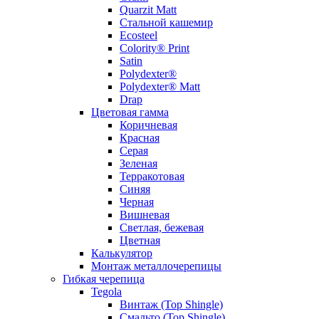
Quarzit Matt
Стальной кашемир
Ecosteel
Colority® Print
Satin
Polydexter®
Polydexter® Matt
Drap
Цветовая гамма
Коричневая
Красная
Серая
Зеленая
Терракотовая
Синяя
Черная
Вишневая
Светлая, бежевая
Цветная
Калькулятор
Монтаж металлочерепицы
Гибкая черепица
Tegola
Винтаж (Top Shingle)
Смальто (Top Shingle)