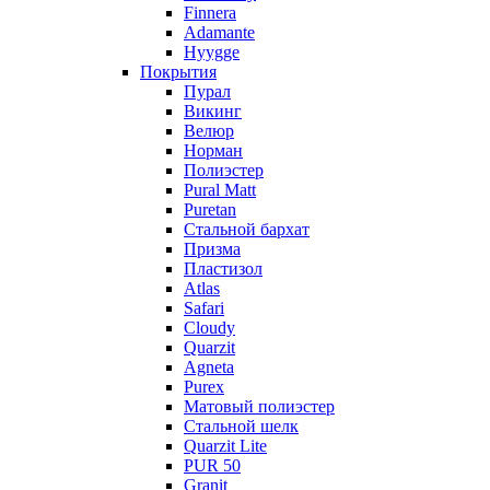
Finnera
Adamante
Hyygge
Покрытия
Пурал
Викинг
Велюр
Норман
Полиэстер
Pural Matt
Puretan
Стальной бархат
Призма
Пластизол
Atlas
Safari
Cloudy
Quarzit
Agneta
Purex
Матовый полиэстер
Стальной шелк
Quarzit Lite
PUR 50
Granit