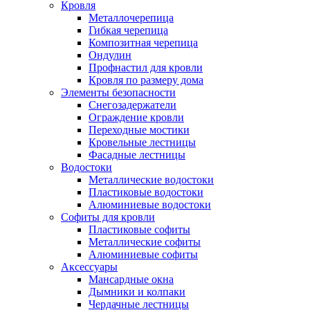
Кровля
Металлочерепица
Гибкая черепица
Композитная черепица
Ондулин
Профнастил для кровли
Кровля по размеру дома
Элементы безопасности
Снегозадержатели
Ограждение кровли
Переходные мостики
Кровельные лестницы
Фасадные лестницы
Водостоки
Металлические водостоки
Пластиковые водостоки
Алюминиевые водостоки
Софиты для кровли
Пластиковые софиты
Металлические софиты
Алюминиевые софиты
Аксессуары
Мансардные окна
Дымники и колпаки
Чердачные лестницы