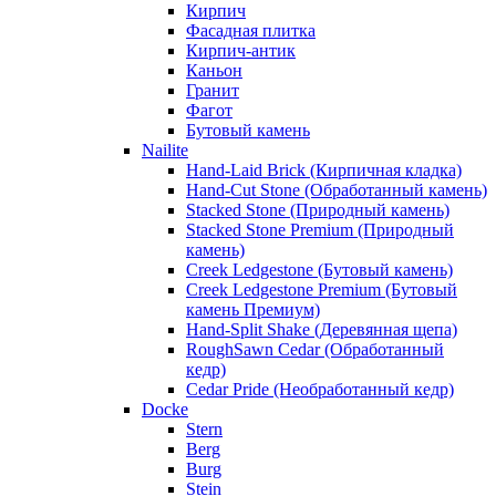
Кирпич
Фасадная плитка
Кирпич-антик
Каньон
Гранит
Фагот
Бутовый камень
Nailite
Hand-Laid Brick (Кирпичная кладка)
Hand-Cut Stone (Обработанный камень)
Stacked Stone (Природный камень)
Stacked Stone Premium (Природный
камень)
Creek Ledgestone (Бутовый камень)
Creek Ledgestone Premium (Бутовый
камень Премиум)
Hand-Split Shake (Деревянная щепа)
RoughSawn Cedar (Обработанный
кедр)
Cedar Pride (Необработанный кедр)
Docke
Stern
Berg
Burg
Stein