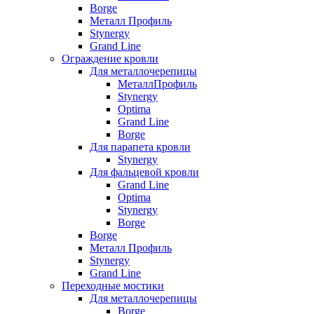
Borge
Металл Профиль
Stynergy
Grand Line
Ограждение кровли
Для металлочерепицы
МеталлПрофиль
Stynergy
Optima
Grand Line
Borge
Для парапета кровли
Stynergy
Для фальцевой кровли
Grand Line
Optima
Stynergy
Borge
Borge
Металл Профиль
Stynergy
Grand Line
Переходные мостики
Для металлочерепицы
Borge