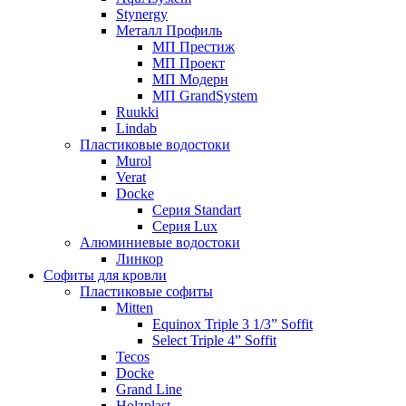
Stynergy
Металл Профиль
МП Престиж
МП Проект
МП Модерн
МП GrandSystem
Ruukki
Lindab
Пластиковые водостоки
Murol
Verat
Docke
Серия Standart
Серия Lux
Алюминиевые водостоки
Линкор
Софиты для кровли
Пластиковые софиты
Mitten
Equinox Triple 3 1/3” Soffit
Select Triple 4” Soffit
Tecos
Docke
Grand Line
Holzplast