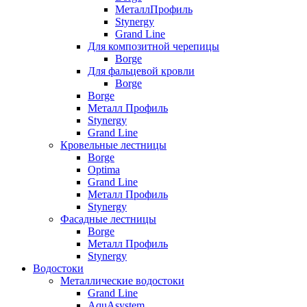
МеталлПрофиль
Stynergy
Grand Line
Для композитной черепицы
Borge
Для фальцевой кровли
Borge
Borge
Металл Профиль
Stynergy
Grand Line
Кровельные лестницы
Borge
Optima
Grand Line
Металл Профиль
Stynergy
Фасадные лестницы
Borge
Металл Профиль
Stynergy
Водостоки
Металлические водостоки
Grand Line
AquAsystem