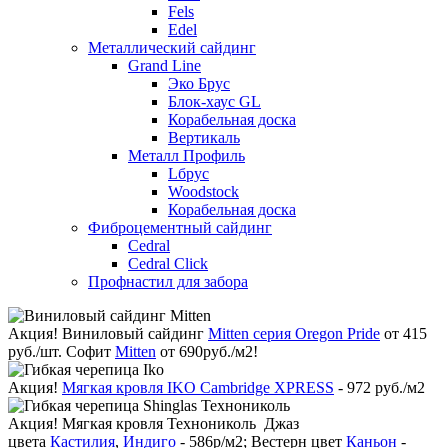
Fels
Edel
Металлический сайдинг
Grand Line
Эко Брус
Блок-хаус GL
Корабельная доска
Вертикаль
Металл Профиль
Lбрус
Woodstock
Корабельная доска
Фиброцементный сайдинг
Cedral
Cedral Click
Профнастил для забора
Акция!
Виниловый сайдинг
Mitten серия Oregon Pride
от 415
руб./шт. Софит
Mitten
от 690руб./м2!
Акция!
Мягкая кровля IKO Cambridge XPRESS
- 972 руб./м2
Акция!
Мягкая кровля Технониколь Джаз
цвета
Кастилия
,
Индиго
- 586р/м2; Вестерн цвет
Каньон
-