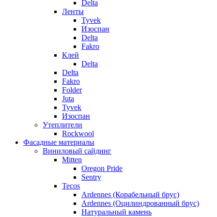
Delta
Ленты
Tyvek
Изоспан
Delta
Fakro
Клей
Delta
Delta
Fakro
Folder
Juta
Tyvek
Изоспан
Утеплители
Rockwool
Фасадные материалы
Виниловый сайдинг
Mitten
Oregon Pride
Sentry
Tecos
Ardennes (Корабельный брус)
Ardennes (Оцилиндрованный брус)
Натуральный камень