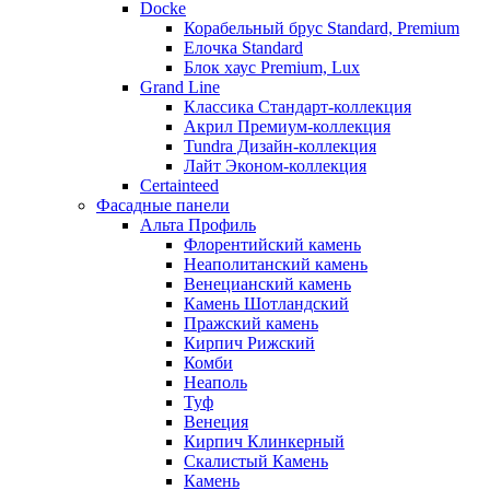
Docke
Корабельный брус Standard, Premium
Елочка Standard
Блок хаус Premium, Lux
Grand Line
Классика Стандарт-коллекция
Акрил Премиум-коллекция
Tundra Дизайн-коллекция
Лайт Эконом-коллекция
Certainteed
Фасадные панели
Альта Профиль
Флорентийский камень
Неаполитанский камень
Венецианский камень
Камень Шотландский
Пражский камень
Кирпич Рижский
Комби
Неаполь
Туф
Венеция
Кирпич Клинкерный
Скалистый Камень
Камень