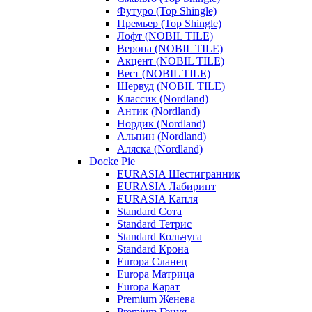
Футуро (Top Shingle)
Премьер (Top Shingle)
Лофт (NOBIL TILE)
Верона (NOBIL TILE)
Акцент (NOBIL TILE)
Вест (NOBIL TILE)
Шервуд (NOBIL TILE)
Классик (Nordland)
Антик (Nordland)
Нордик (Nordland)
Альпин (Nordland)
Аляска (Nordland)
Docke Pie
EURASIA Шестигранник
EURASIA Лабиринт
EURASIA Капля
Standard Сота
Standard Тетрис
Standard Кольчуга
Standard Крона
Europa Сланец
Europa Матрица
Europa Карат
Premium Женева
Premium Генуя