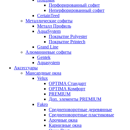
Перфорированный софит
Неперфорированный софит
CertainTeed
Металлические софиты
Металл Профиль
AquaSystem
Покрытие Polyester
Покрытие Printech
Grand Line
Алюминиевые софиты
Gentek
Aquasystem
Аксессуары
Мансардные окна
Velux
OPTIMA Стандарт
OPTIMA Комфорт
PREMIUM
Доп. элементы PREMIUM
Fakro
Cреднеповоротные деревянные
Cреднеповоротные пластиковые
Арочные окна
Карнизные окна