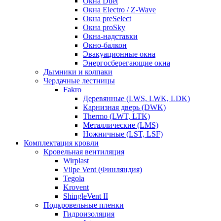
Окна Duet
Окна Electro / Z-Wave
Окна preSelect
Окна proSky
Окна-надставки
Окно-балкон
Эвакуационные окна
Энергосберегающие окна
Дымники и колпаки
Чердачные лестницы
Fakro
Деревянные (LWS, LWK, LDK)
Карнизная дверь (DWK)
Thermo (LWT, LTK)
Металлические (LMS)
Ножничные (LST, LSF)
Комплектация кровли
Кровельная вентиляция
Wirplast
Vilpe Vent (Финляндия)
Tegola
Krovent
ShingleVent II
Подкровельные пленки
Гидроизоляция