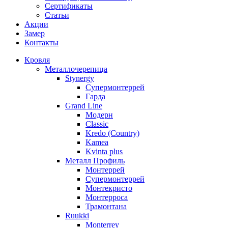
Сертификаты
Статьи
Акции
Замер
Контакты
Кровля
Металлочерепица
Stynergy
Супермонтеррей
Гарда
Grand Line
Модерн
Classic
Kredo (Country)
Kamea
Kvinta plus
Металл Профиль
Монтеррей
Супермонтеррей
Монтекристо
Монтерроса
Трамонтана
Ruukki
Monterrey