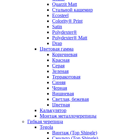
Quarzit Matt
Стальной кашемир
Ecosteel
Colority® Print
Satin
Polydexter®
Polydexter® Matt
Drap
Цветовая гамма
Коричневая
Красная
Серая
Зеленая
Терракотовая
Синяя
Черная
Вишневая
Светлая, бежевая
Цветная
Калькулятор
Монтаж металлочерепицы
Гибкая черепица
Tegola
Винтаж (Top Shingle)
Смальто (Top Shingle)