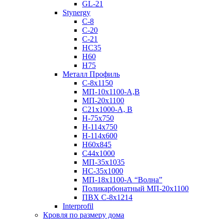
GL-21
Stynergy
C-8
C-20
C-21
НС35
Н60
H75
Металл Профиль
С-8х1150
МП-10x1100-А,В
МП-20х1100
С21х1000-А, В
H-75х750
Н-114х750
Н-114х600
Н60х845
С44х1000
МП-35х1035
НС-35х1000
МП-18х1100-А “Волна”
Поликарбонатный МП-20х1100
ПВХ С-8х1214
Interprofil
Кровля по размеру дома