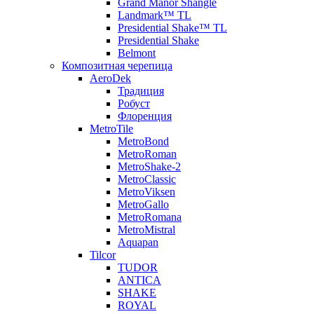
Grand Manor Shangle
Landmark™ TL
Presidential Shake™ TL
Presidential Shake
Belmont
Композитная черепица
AeroDek
Традиция
Робуст
Флоренция
MetroTile
MetroBond
MetroRoman
MetroShake-2
MetroClassic
MetroViksen
MetroGallo
MetroRomana
MetroMistral
Aquapan
Tilcor
TUDOR
ANTICA
SHAKE
ROYAL