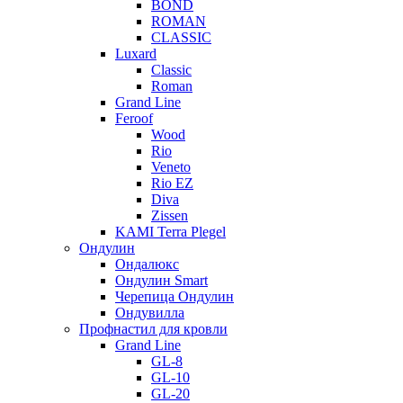
BOND
ROMAN
CLASSIC
Luxard
Classic
Roman
Grand Line
Feroof
Wood
Rio
Veneto
Rio EZ
Diva
Zissen
KAMI Terra Plegel
Ондулин
Ондалюкс
Ондулин Smart
Черепица Ондулин
Ондувилла
Профнастил для кровли
Grand Line
GL-8
GL-10
GL-20