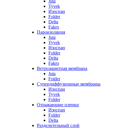
Juta
Tyvek
Изоспан
Folder
Delta
Fakro
Пароизоляция
Juta
Tyvek
Изоспан
Folder
Delta
Fakro
Ветрозащитная мембрана
Juta
Folder
Супердиффузионные мембраны
Изоспан
Tyvek
Folder
Отражающие пленки
Изоспан
Folder
Delta
Разделительный слой