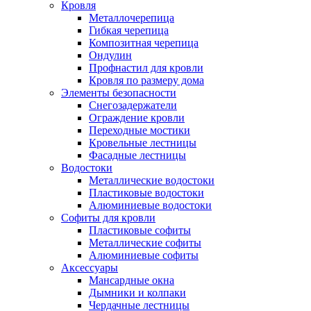
Кровля
Металлочерепица
Гибкая черепица
Композитная черепица
Ондулин
Профнастил для кровли
Кровля по размеру дома
Элементы безопасности
Снегозадержатели
Ограждение кровли
Переходные мостики
Кровельные лестницы
Фасадные лестницы
Водостоки
Металлические водостоки
Пластиковые водостоки
Алюминиевые водостоки
Софиты для кровли
Пластиковые софиты
Металлические софиты
Алюминиевые софиты
Аксессуары
Мансардные окна
Дымники и колпаки
Чердачные лестницы