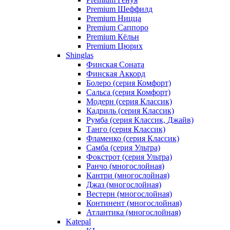
Premium Шеффилд
Premium Ницца
Premium Саппоро
Premium Кёльн
Premium Цюрих
Shinglas
Финская Соната
Финская Аккорд
Болеро (серия Комфорт)
Сальса (серия Комфорт)
Модерн (серия Классик)
Кадриль (серия Классик)
Румба (серия Классик, Джайв)
Танго (серия Классик)
Фламенко (серия Классик)
Самба (серия Ультра)
Фокстрот (серия Ультра)
Ранчо (многослойная)
Кантри (многослойная)
Джаз (многослойная)
Вестерн (многослойная)
Континент (многослойная)
Атлантика (многослойная)
Katepal