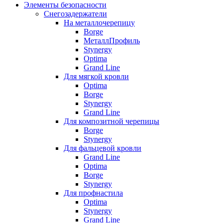
Элементы безопасности
Снегозадержатели
На металлочерепицу
Borge
МеталлПрофиль
Stynergy
Optima
Grand Line
Для мягкой кровли
Optima
Borge
Stynergy
Grand Line
Для композитной черепицы
Borge
Stynergy
Для фальцевой кровли
Grand Line
Optima
Borge
Stynergy
Для профнастила
Optima
Stynergy
Grand Line