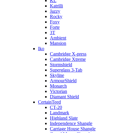
KL
Katrilli
Jazzy
Rocky
Foxy
Forte
3T
Ambient
Mansion
Iko
Cambridge X-press
Cambridge Xtreme
Stormshield
Superglass 3-Tab
Skyline
ArmourShield
Monarch
Victorian
Diamant Shield
CertainTeed
CT-20
Landmark
Highland Slate
Independence Shangle
Carriage House Shangle