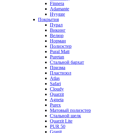
Finnera
Adamante
Hyygge
Покрытия
Пурал
Викинг
Велюр
Норман
Полиэстер
Pural Matt
Puretan
Стальной бархат
Призма
Пластизол
Atlas
Safari
Cloudy
Quarzit
Agneta
Purex
Матовый полиэстер
Стальной шелк
Quarzit Lite
PUR 50
Granit