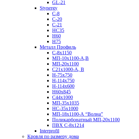
GL-21
Stynergy
C-8
C-20
C-21
НС35
Н60
H75
Металл Профиль
С-8х1150
МП-10x1100-А,В
МП-20х1100
С21х1000-А, В
H-75х750
Н-114х750
Н-114х600
Н60х845
С44х1000
МП-35х1035
НС-35х1000
МП-18х1100-А “Волна”
Поликарбонатный МП-20х1100
ПВХ С-8х1214
Interprofil
Кровля по размеру дома