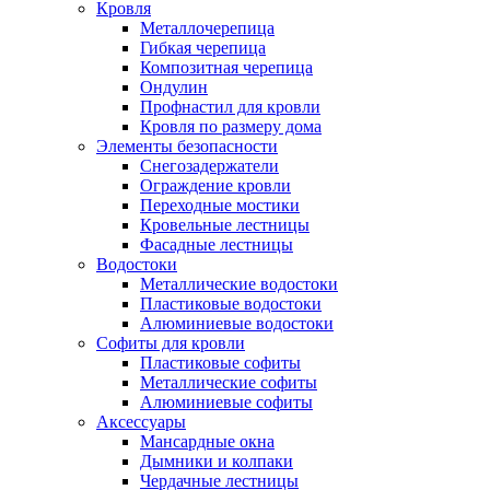
Кровля
Металлочерепица
Гибкая черепица
Композитная черепица
Ондулин
Профнастил для кровли
Кровля по размеру дома
Элементы безопасности
Снегозадержатели
Ограждение кровли
Переходные мостики
Кровельные лестницы
Фасадные лестницы
Водостоки
Металлические водостоки
Пластиковые водостоки
Алюминиевые водостоки
Софиты для кровли
Пластиковые софиты
Металлические софиты
Алюминиевые софиты
Аксессуары
Мансардные окна
Дымники и колпаки
Чердачные лестницы