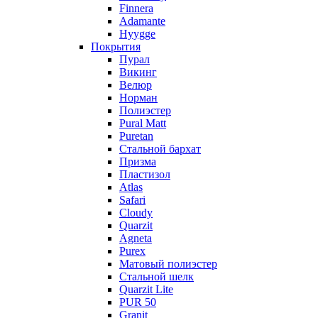
Finnera
Adamante
Hyygge
Покрытия
Пурал
Викинг
Велюр
Норман
Полиэстер
Pural Matt
Puretan
Стальной бархат
Призма
Пластизол
Atlas
Safari
Cloudy
Quarzit
Agneta
Purex
Матовый полиэстер
Стальной шелк
Quarzit Lite
PUR 50
Granit