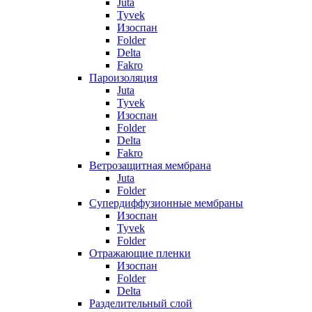
Juta
Tyvek
Изоспан
Folder
Delta
Fakro
Пароизоляция
Juta
Tyvek
Изоспан
Folder
Delta
Fakro
Ветрозащитная мембрана
Juta
Folder
Супердиффузионные мембраны
Изоспан
Tyvek
Folder
Отражающие пленки
Изоспан
Folder
Delta
Разделительный слой