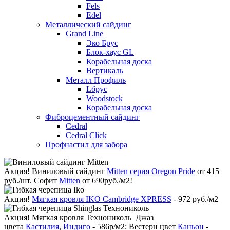
Fels
Edel
Металлический сайдинг
Grand Line
Эко Брус
Блок-хаус GL
Корабельная доска
Вертикаль
Металл Профиль
Lбрус
Woodstock
Корабельная доска
Фиброцементный сайдинг
Cedral
Cedral Click
Профнастил для забора
Акция!
Виниловый сайдинг
Mitten серия Oregon Pride
от 415
руб./шт. Софит
Mitten
от 690руб./м2!
Акция!
Мягкая кровля IKO Cambridge XPRESS
- 972 руб./м2
Акция!
Мягкая кровля Технониколь Джаз
цвета
Кастилия
,
Индиго
- 586р/м2; Вестерн цвет
Каньон
-