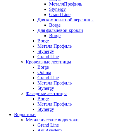
МеталлПрофиль
Stynergy
Grand Line
Для композитной черепицы
Borge
Для фальцевой кровли
Borge
Borge
Металл Профиль
Stynergy
Grand Line
Кровельные лестницы
Borge
Optima
Grand Line
Металл Профиль
Stynergy
Фасадные лестницы
Borge
Металл Профиль
Stynergy
Водостоки
Металлические водостоки
Grand Line
AquAsystem