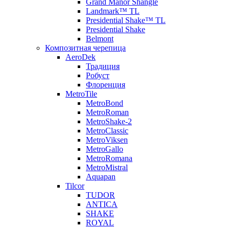
Grand Manor Shangle
Landmark™ TL
Presidential Shake™ TL
Presidential Shake
Belmont
Композитная черепица
AeroDek
Традиция
Робуст
Флоренция
MetroTile
MetroBond
MetroRoman
MetroShake-2
MetroClassic
MetroViksen
MetroGallo
MetroRomana
MetroMistral
Aquapan
Tilcor
TUDOR
ANTICA
SHAKE
ROYAL