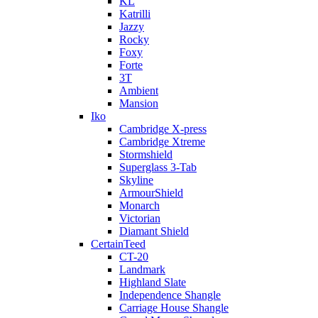
KL
Katrilli
Jazzy
Rocky
Foxy
Forte
3T
Ambient
Mansion
Iko
Cambridge X-press
Cambridge Xtreme
Stormshield
Superglass 3-Tab
Skyline
ArmourShield
Monarch
Victorian
Diamant Shield
CertainTeed
CT-20
Landmark
Highland Slate
Independence Shangle
Carriage House Shangle