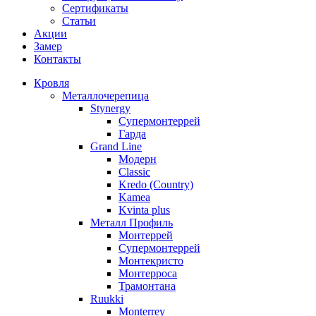
Сертификаты
Статьи
Акции
Замер
Контакты
Кровля
Металлочерепица
Stynergy
Супермонтеррей
Гарда
Grand Line
Модерн
Classic
Kredo (Country)
Kamea
Kvinta plus
Металл Профиль
Монтеррей
Супермонтеррей
Монтекристо
Монтерроса
Трамонтана
Ruukki
Monterrey