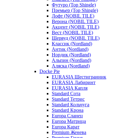
Футуро (Top Shingle)
Премьер (Top Shingle)
Лофт (NOBIL TILE)
Верона (NOBIL TILE)
Акцент (NOBIL TILE)
Вест (NOBIL TILE)
Шервуд (NOBIL TILE)
Классик (Nordland)
Антик (Nordland)
Нордик (Nordland)
Альпин (Nordland)
Аляска (Nordland)
Docke Pie
EURASIA Шестигранник
EURASIA Лабиринт
EURASIA Капля
Standard Сота
Standard Тетрис
Standard Кольчуга
Standard Крона
Europa Сланец
Europa Матрица
Europa Карат
Premium Женева
Premium Генуя