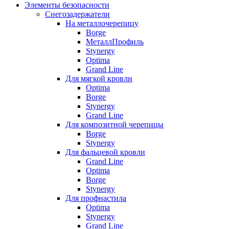
Элементы безопасности
Снегозадержатели
На металлочерепицу
Borge
МеталлПрофиль
Stynergy
Optima
Grand Line
Для мягкой кровли
Optima
Borge
Stynergy
Grand Line
Для композитной черепицы
Borge
Stynergy
Для фальцевой кровли
Grand Line
Optima
Borge
Stynergy
Для профнастила
Optima
Stynergy
Grand Line