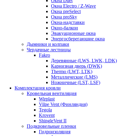
Окна Duet
Окна Electro / Z-Wave
Окна preSelect
Окна proSky
Окна-надставки
Окно-балкон
Эвакуационные окна
Энергосберегающие окна
Дымники и колпаки
Чердачные лестницы
Fakro
Деревянные (LWS, LWK, LDK)
Карнизная дверь (DWK)
Thermo (LWT, LTK)
Металлические (LMS)
Ножничные (LST, LSF)
Комплектация кровли
Кровельная вентиляция
Wirplast
Vilpe Vent (Финляндия)
Tegola
Krovent
ShingleVent II
Подкровельные пленки
Гидроизоляция