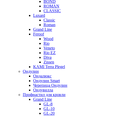
BOND
ROMAN
CLASSIC
Luxard
Classic
Roman
Grand Line
Feroof
Wood
Rio
Veneto
Rio EZ
Diva
Zissen
KAMI Terra Plegel
Ондулин
Ондалюкс
Ондулин Smart
Черепица Ондулин
Ондувилла
Профнастил для кровли
Grand Line
GL-8
GL-10
GL-20