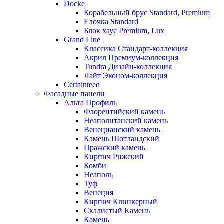
Docke
Корабельный брус Standard, Premium
Елочка Standard
Блок хаус Premium, Lux
Grand Line
Классика Стандарт-коллекция
Акрил Премиум-коллекция
Tundra Дизайн-коллекция
Лайт Эконом-коллекция
Certainteed
Фасадные панели
Альта Профиль
Флорентийский камень
Неаполитанский камень
Венецианский камень
Камень Шотландский
Пражский камень
Кирпич Рижский
Комби
Неаполь
Туф
Венеция
Кирпич Клинкерный
Скалистый Камень
Камень