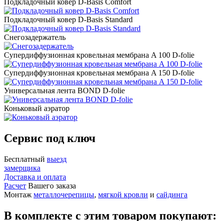
Подкладочный ковер D-Basis Comfort
Подкладочный ковер D-Basis Standard
Снегозадержатель
Супердиффузионная кровельная мембрана A 100 D-folie
Супердиффузионная кровельная мембрана A 150 D-folie
Универсальная лента BOND D-folie
Коньковый аэратор
Сервис под ключ
Бесплатный
выезд
замерщика
Доставка и оплата
Расчет
Вашего заказа
Монтаж
металлочерепицы
,
мягкой кровли
и
сайдинга
В комплекте с этим товаром покупают: