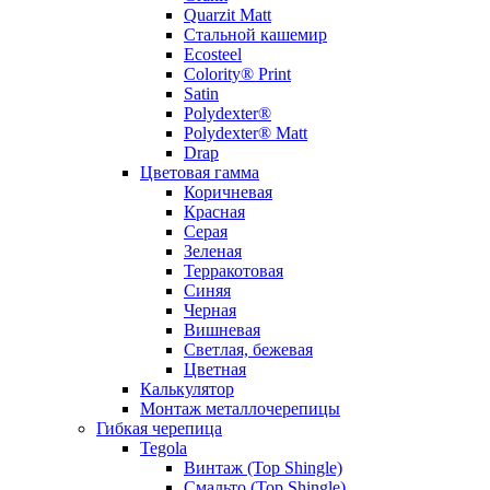
Quarzit Matt
Стальной кашемир
Ecosteel
Colority® Print
Satin
Polydexter®
Polydexter® Matt
Drap
Цветовая гамма
Коричневая
Красная
Серая
Зеленая
Терракотовая
Синяя
Черная
Вишневая
Светлая, бежевая
Цветная
Калькулятор
Монтаж металлочерепицы
Гибкая черепица
Tegola
Винтаж (Top Shingle)
Смальто (Top Shingle)