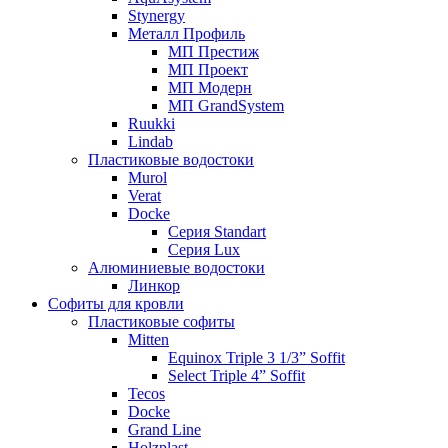
Stynergy
Металл Профиль
МП Престиж
МП Проект
МП Модерн
МП GrandSystem
Ruukki
Lindab
Пластиковые водостоки
Murol
Verat
Docke
Серия Standart
Серия Lux
Алюминиевые водостоки
Линкор
Софиты для кровли
Пластиковые софиты
Mitten
Equinox Triple 3 1/3” Soffit
Select Triple 4” Soffit
Tecos
Docke
Grand Line
Holzplast