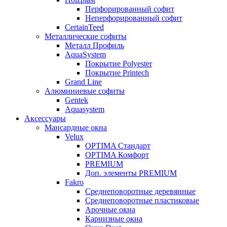
Перфорированный софит
Неперфорированный софит
CertainTeed
Металлические софиты
Металл Профиль
AquaSystem
Покрытие Polyester
Покрытие Printech
Grand Line
Алюминиевые софиты
Gentek
Aquasystem
Аксессуары
Мансардные окна
Velux
OPTIMA Стандарт
OPTIMA Комфорт
PREMIUM
Доп. элементы PREMIUM
Fakro
Cреднеповоротные деревянные
Cреднеповоротные пластиковые
Арочные окна
Карнизные окна