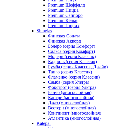
Premium Шеффилд
Premium Ницца
Premium Саппоро
Premium Кёльн
Premium Цюрих
Shinglas
Финская Соната
Финская Аккорд
Болеро (серия Комфорт)
Сальса (серия Комфорт)
Модерн (серия Классик)
Кадриль (серия Классик)
Румба (серия Классик, Джайв)
Танго (серия Классик)
Фламенко (серия Классик)
Самба (серия Ультра)
Фокстрот (серия Ультра)
Ранчо (многослойная)
Кантри (многослойная)
Джаз (многослойная)
Вестерн (многослойная)
Континент (многослойная)
Атлантика (многослойная)
Katepal