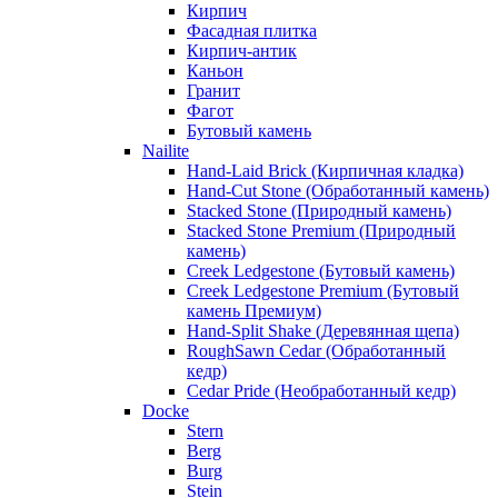
Кирпич
Фасадная плитка
Кирпич-антик
Каньон
Гранит
Фагот
Бутовый камень
Nailite
Hand-Laid Brick (Кирпичная кладка)
Hand-Cut Stone (Обработанный камень)
Stacked Stone (Природный камень)
Stacked Stone Premium (Природный
камень)
Creek Ledgestone (Бутовый камень)
Creek Ledgestone Premium (Бутовый
камень Премиум)
Hand-Split Shake (Деревянная щепа)
RoughSawn Cedar (Обработанный
кедр)
Cedar Pride (Необработанный кедр)
Docke
Stern
Berg
Burg
Stein