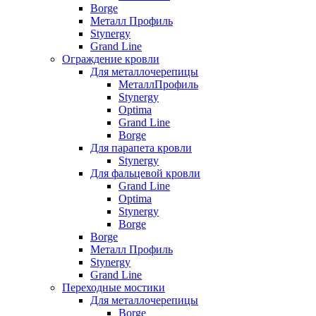
Borge
Металл Профиль
Stynergy
Grand Line
Ограждение кровли
Для металлочерепицы
МеталлПрофиль
Stynergy
Optima
Grand Line
Borge
Для парапета кровли
Stynergy
Для фальцевой кровли
Grand Line
Optima
Stynergy
Borge
Borge
Металл Профиль
Stynergy
Grand Line
Переходные мостики
Для металлочерепицы
Borge