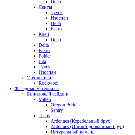
Delta
Ленты
Tyvek
Изоспан
Delta
Fakro
Клей
Delta
Delta
Fakro
Folder
Juta
Tyvek
Изоспан
Утеплители
Rockwool
Фасадные материалы
Виниловый сайдинг
Mitten
Oregon Pride
Sentry
Tecos
Ardennes (Корабельный брус)
Ardennes (Оцилиндрованный брус)
Натуральный камень