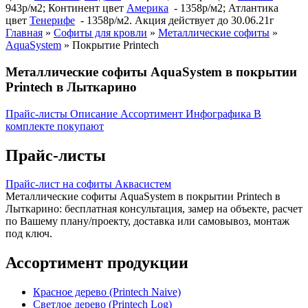
943р/м2; Континент цвет
Америка
- 1358р/м2; Атлантика
цвет
Тенерифе
- 1358р/м2. Акция действует до 30.06.21г
Главная
»
Софиты для кровли
»
Металлические софиты
»
AquaSystem
»
Покрытие Printech
Металлические софиты AquaSystem в покрытии
Printech в Лыткарино
Прайс-листы
Описание
Ассортимент
Инфографика
В
комплекте покупают
Прайс-листы
Прайс-лист на софиты Аквасистем
Металлические софиты AquaSystem в покрытии Printech в
Лыткарино: бесплатная консультация, замер на объекте, расчет
по Вашему плану/проекту, доставка или самовывоз, монтаж
под ключ.
Ассортимент продукции
Красное дерево (Printech Naive)
Светлое дерево (Printech Log)