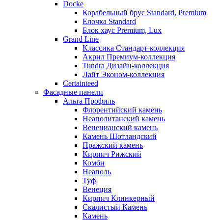
Docke
Корабельный брус Standard, Premium
Елочка Standard
Блок хаус Premium, Lux
Grand Line
Классика Стандарт-коллекция
Акрил Премиум-коллекция
Tundra Дизайн-коллекция
Лайт Эконом-коллекция
Certainteed
Фасадные панели
Альта Профиль
Флорентийский камень
Неаполитанский камень
Венецианский камень
Камень Шотландский
Пражский камень
Кирпич Рижский
Комби
Неаполь
Туф
Венеция
Кирпич Клинкерный
Скалистый Камень
Камень