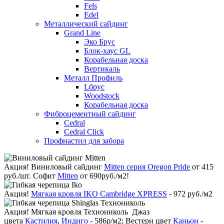
Fels
Edel
Металлический сайдинг
Grand Line
Эко Брус
Блок-хаус GL
Корабельная доска
Вертикаль
Металл Профиль
Lбрус
Woodstock
Корабельная доска
Фиброцементный сайдинг
Cedral
Cedral Click
Профнастил для забора
Акция!
Виниловый сайдинг
Mitten серия Oregon Pride
от 415
руб./шт. Софит
Mitten
от 690руб./м2!
Акция!
Мягкая кровля IKO Cambridge XPRESS
- 972 руб./м2
Акция!
Мягкая кровля Технониколь Джаз
цвета
Кастилия
,
Индиго
- 586р/м2; Вестерн цвет
Каньон
-