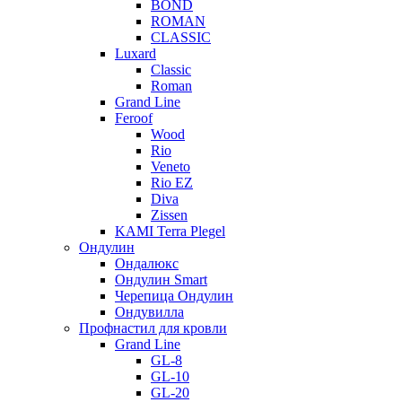
BOND
ROMAN
CLASSIC
Luxard
Classic
Roman
Grand Line
Feroof
Wood
Rio
Veneto
Rio EZ
Diva
Zissen
KAMI Terra Plegel
Ондулин
Ондалюкс
Ондулин Smart
Черепица Ондулин
Ондувилла
Профнастил для кровли
Grand Line
GL-8
GL-10
GL-20