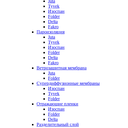
Juta
Tyvek
Изоспан
Folder
Delta
Fakro
Пароизоляция
Juta
Tyvek
Изоспан
Folder
Delta
Fakro
Ветрозащитная мембрана
Juta
Folder
Супердиффузионные мембраны
Изоспан
Tyvek
Folder
Отражающие пленки
Изоспан
Folder
Delta
Разделительный слой