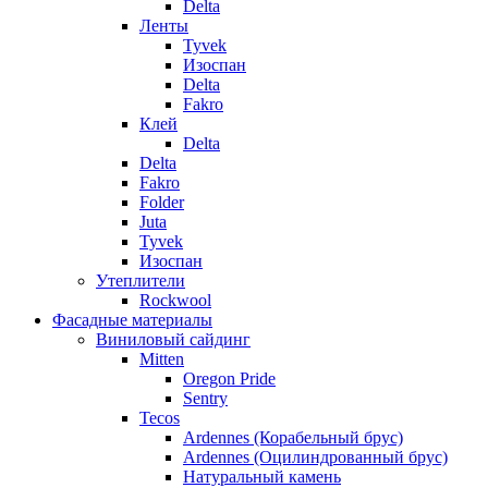
Delta
Ленты
Tyvek
Изоспан
Delta
Fakro
Клей
Delta
Delta
Fakro
Folder
Juta
Tyvek
Изоспан
Утеплители
Rockwool
Фасадные материалы
Виниловый сайдинг
Mitten
Oregon Pride
Sentry
Tecos
Ardennes (Корабельный брус)
Ardennes (Оцилиндрованный брус)
Натуральный камень