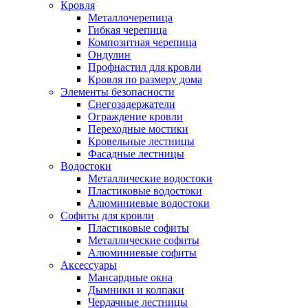
Кровля
Металлочерепица
Гибкая черепица
Композитная черепица
Ондулин
Профнастил для кровли
Кровля по размеру дома
Элементы безопасности
Снегозадержатели
Ограждение кровли
Переходные мостики
Кровельные лестницы
Фасадные лестницы
Водостоки
Металлические водостоки
Пластиковые водостоки
Алюминиевые водостоки
Софиты для кровли
Пластиковые софиты
Металлические софиты
Алюминиевые софиты
Аксессуары
Мансардные окна
Дымники и колпаки
Чердачные лестницы