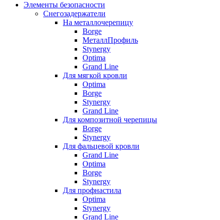
Элементы безопасности
Снегозадержатели
На металлочерепицу
Borge
МеталлПрофиль
Stynergy
Optima
Grand Line
Для мягкой кровли
Optima
Borge
Stynergy
Grand Line
Для композитной черепицы
Borge
Stynergy
Для фальцевой кровли
Grand Line
Optima
Borge
Stynergy
Для профнастила
Optima
Stynergy
Grand Line