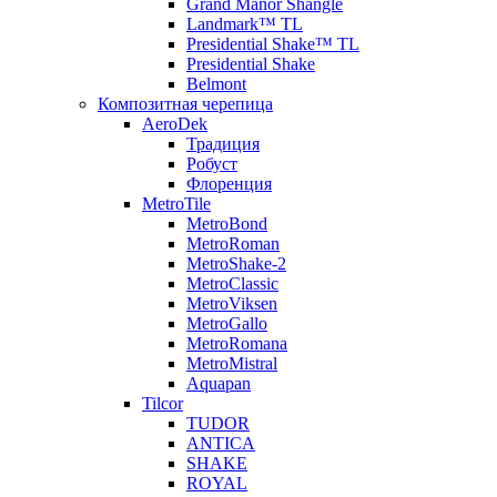
Grand Manor Shangle
Landmark™ TL
Presidential Shake™ TL
Presidential Shake
Belmont
Композитная черепица
AeroDek
Традиция
Робуст
Флоренция
MetroTile
MetroBond
MetroRoman
MetroShake-2
MetroClassic
MetroViksen
MetroGallo
MetroRomana
MetroMistral
Aquapan
Tilcor
TUDOR
ANTICA
SHAKE
ROYAL