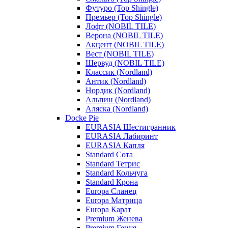
Футуро (Top Shingle)
Премьер (Top Shingle)
Лофт (NOBIL TILE)
Верона (NOBIL TILE)
Акцент (NOBIL TILE)
Вест (NOBIL TILE)
Шервуд (NOBIL TILE)
Классик (Nordland)
Антик (Nordland)
Нордик (Nordland)
Альпин (Nordland)
Аляска (Nordland)
Docke Pie
EURASIA Шестигранник
EURASIA Лабиринт
EURASIA Капля
Standard Сота
Standard Тетрис
Standard Кольчуга
Standard Крона
Europa Сланец
Europa Матрица
Europa Карат
Premium Женева
Premium Генуя