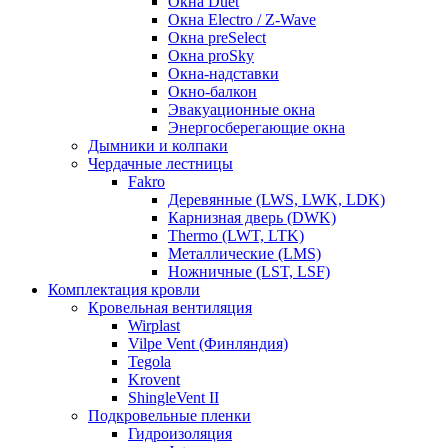
Окна Duet
Окна Electro / Z-Wave
Окна preSelect
Окна proSky
Окна-надставки
Окно-балкон
Эвакуационные окна
Энергосберегающие окна
Дымники и колпаки
Чердачные лестницы
Fakro
Деревянные (LWS, LWK, LDK)
Карнизная дверь (DWK)
Thermo (LWT, LTK)
Металлические (LMS)
Ножничные (LST, LSF)
Комплектация кровли
Кровельная вентиляция
Wirplast
Vilpe Vent (Финляндия)
Tegola
Krovent
ShingleVent II
Подкровельные пленки
Гидроизоляция