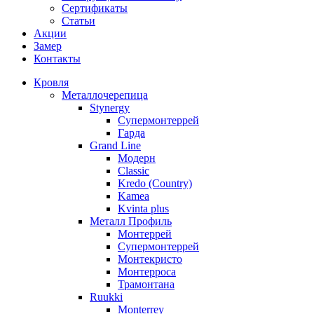
Сертификаты
Статьи
Акции
Замер
Контакты
Кровля
Металлочерепица
Stynergy
Супермонтеррей
Гарда
Grand Line
Модерн
Classic
Kredo (Country)
Kamea
Kvinta plus
Металл Профиль
Монтеррей
Супермонтеррей
Монтекристо
Монтерроса
Трамонтана
Ruukki
Monterrey