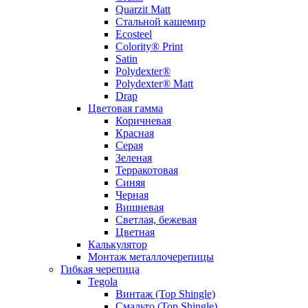
Quarzit Matt
Стальной кашемир
Ecosteel
Colority® Print
Satin
Polydexter®
Polydexter® Matt
Drap
Цветовая гамма
Коричневая
Красная
Серая
Зеленая
Терракотовая
Синяя
Черная
Вишневая
Светлая, бежевая
Цветная
Калькулятор
Монтаж металлочерепицы
Гибкая черепица
Tegola
Винтаж (Top Shingle)
Смальто (Top Shingle)