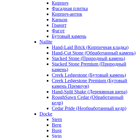
Кирпич
Фасадная плитка
Кирпич-антик
Каньон
Гранит
Фагот
Бутовый камень
Nailite
Hand-Laid Brick (Кирпичная кладка)
Hand-Cut Stone (Обработанный камень)
Stacked Stone (Природный камень)
Stacked Stone Premium (Природный
камень)
Creek Ledgestone (Бутовый камень)
Creek Ledgestone Premium (Бутовый
камень Премиум)
Hand-Split Shake (Деревянная щепа)
RoughSawn Cedar (Обработанный
кедр)
Cedar Pride (Необработанный кедр)
Docke
Stern
Berg
Burg
Stein