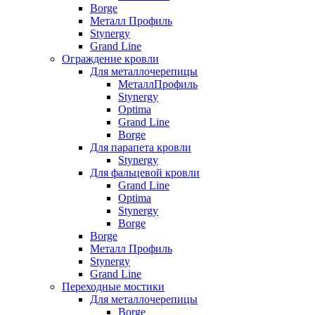
Borge
Металл Профиль
Stynergy
Grand Line
Ограждение кровли
Для металлочерепицы
МеталлПрофиль
Stynergy
Optima
Grand Line
Borge
Для парапета кровли
Stynergy
Для фальцевой кровли
Grand Line
Optima
Stynergy
Borge
Borge
Металл Профиль
Stynergy
Grand Line
Переходные мостики
Для металлочерепицы
Borge