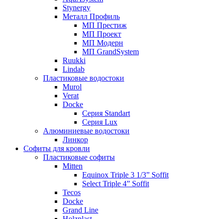
Stynergy
Металл Профиль
МП Престиж
МП Проект
МП Модерн
МП GrandSystem
Ruukki
Lindab
Пластиковые водостоки
Murol
Verat
Docke
Серия Standart
Серия Lux
Алюминиевые водостоки
Линкор
Софиты для кровли
Пластиковые софиты
Mitten
Equinox Triple 3 1/3” Soffit
Select Triple 4” Soffit
Tecos
Docke
Grand Line
Holzplast