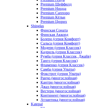
Premium Шеффилд
Premium Ницца
Premium Саппоро
Premium Кёльн
Premium Цюрих
Shinglas
Финская Соната
Финская Аккорд
Болеро (серия Комфорт)
Сальса (серия Комфорт)
Модерн (серия Классик)
Кадриль (серия Классик)
Румба (серия Классик, Джайв)
Танго (серия Классик)
Фламенко (серия Классик)
Самба (серия Ультра)
Фокстрот (серия Ультра)
Ранчо (многослойная)
Кантри (многослойная)
Джаз (многослойная)
Вестерн (многослойная)
Континент (многослойная)
Атлантика (многослойная)
Katepal