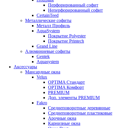
Перфорированный софит
Неперфорированный софит
CertainTeed
Металлические софиты
Металл Профиль
AquaSystem
Покрытие Polyester
Покрытие Printech
Grand Line
Алюминиевые софиты
Gentek
Aquasystem
Аксессуары
Мансардные окна
Velux
OPTIMA Стандарт
OPTIMA Комфорт
PREMIUM
Доп. элементы PREMIUM
Fakro
Cреднеповоротные деревянные
Cреднеповоротные пластиковые
Арочные окна
Карнизные окна