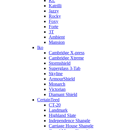
KL
Katrilli
Jazzy
Rocky
Foxy
Forte
3T
Ambient
Mansion
Iko
Cambridge X-press
Cambridge Xtreme
Stormshield
Superglass 3-Tab
Skyline
ArmourShield
Monarch
Victorian
Diamant Shield
CertainTeed
CT-20
Landmark
Highland Slate
Independence Shangle
Carriage House Shangle