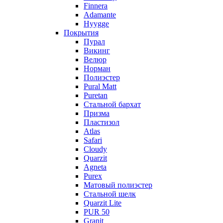
Finnera
Adamante
Hyygge
Покрытия
Пурал
Викинг
Велюр
Норман
Полиэстер
Pural Matt
Puretan
Стальной бархат
Призма
Пластизол
Atlas
Safari
Cloudy
Quarzit
Agneta
Purex
Матовый полиэстер
Стальной шелк
Quarzit Lite
PUR 50
Granit