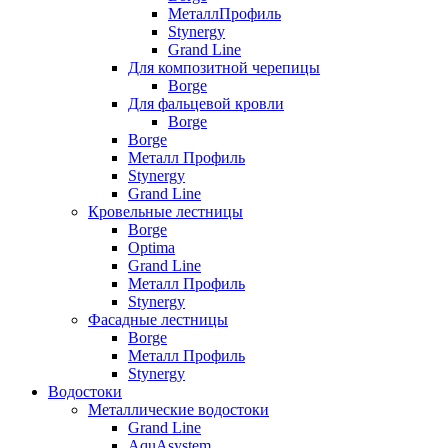
МеталлПрофиль
Stynergy
Grand Line
Для композитной черепицы
Borge
Для фальцевой кровли
Borge
Borge
Металл Профиль
Stynergy
Grand Line
Кровельные лестницы
Borge
Optima
Grand Line
Металл Профиль
Stynergy
Фасадные лестницы
Borge
Металл Профиль
Stynergy
Водостоки
Металлические водостоки
Grand Line
AquAsystem