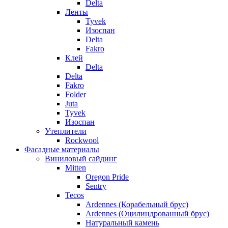
Delta
Ленты
Tyvek
Изоспан
Delta
Fakro
Клей
Delta
Delta
Fakro
Folder
Juta
Tyvek
Изоспан
Утеплители
Rockwool
Фасадные материалы
Виниловый сайдинг
Mitten
Oregon Pride
Sentry
Tecos
Ardennes (Корабельный брус)
Ardennes (Оцилиндрованный брус)
Натуральный камень