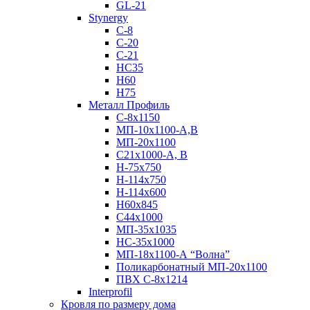
GL-21
Stynergy
C-8
C-20
C-21
НС35
Н60
H75
Металл Профиль
С-8х1150
МП-10x1100-А,В
МП-20х1100
С21х1000-А, В
H-75х750
Н-114х750
Н-114х600
Н60х845
С44х1000
МП-35х1035
НС-35х1000
МП-18х1100-А “Волна”
Поликарбонатный МП-20х1100
ПВХ С-8х1214
Interprofil
Кровля по размеру дома