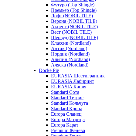
Футуро (Top Shingle)
Премьер (Top Shingle)
Лофт (NOBIL TILE)
Верона (NOBIL TILE)
Акцент (NOBIL TILE)
Вест (NOBIL TILE)
Шервуд (NOBIL TILE)
Классик (Nordland)
Антик (Nordland)
Нордик (Nordland)
Альпин (Nordland)
Аляска (Nordland)
Docke Pie
EURASIA Шестигранник
EURASIA Лабиринт
EURASIA Капля
Standard Сота
Standard Тетрис
Standard Кольчуга
Standard Крона
Europa Сланец
Europa Матрица
Europa Карат
Premium Женева
Premium Генуя