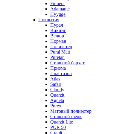
Finnera
Adamante
Hyygge
Покрытия
Пурал
Викинг
Велюр
Норман
Полиэстер
Pural Matt
Puretan
Стальной бархат
Призма
Пластизол
Atlas
Safari
Cloudy
Quarzit
Agneta
Purex
Матовый полиэстер
Стальной шелк
Quarzit Lite
PUR 50
Granit