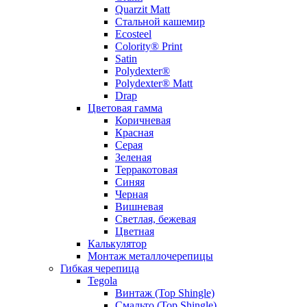
Quarzit Matt
Стальной кашемир
Ecosteel
Colority® Print
Satin
Polydexter®
Polydexter® Matt
Drap
Цветовая гамма
Коричневая
Красная
Серая
Зеленая
Терракотовая
Синяя
Черная
Вишневая
Светлая, бежевая
Цветная
Калькулятор
Монтаж металлочерепицы
Гибкая черепица
Tegola
Винтаж (Top Shingle)
Смальто (Top Shingle)