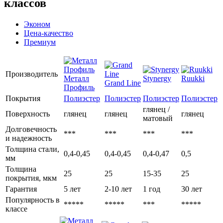
классов
Эконом
Цена-качество
Премиум
Производитель
Металл
Stynergy
Ruukki
Grand Line
Профиль
Покрытия
Полиэстер
Полиэстер
Полиэстер
Полиэстер
глянец /
Поверхность
глянец
глянец
глянец
матовый
Долговечность
***
***
***
***
и надежность
Толщина стали,
0,4-0,45
0,4-0,45
0,4-0,47
0,5
мм
Толщина
25
25
15-35
25
покрытия, мкм
Гарантия
5 лет
2-10 лет
1 год
30 лет
Популярность в
*****
*****
***
*****
классе