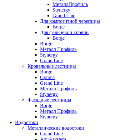
МеталлПрофиль
Stynergy
Grand Line
Для композитной черепицы
Borge
Для фальцевой кровли
Borge
Borge
Металл Профиль
Stynergy
Grand Line
Кровельные лестницы
Borge
Optima
Grand Line
Металл Профиль
Stynergy
Фасадные лестницы
Borge
Металл Профиль
Stynergy
Водостоки
Металлические водостоки
Grand Line
AquAsystem