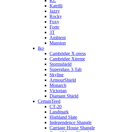
KL
Katrilli
Jazzy
Rocky
Foxy
Forte
3T
Ambient
Mansion
Iko
Cambridge X-press
Cambridge Xtreme
Stormshield
Superglass 3-Tab
Skyline
ArmourShield
Monarch
Victorian
Diamant Shield
CertainTeed
CT-20
Landmark
Highland Slate
Independence Shangle
Carriage House Shangle