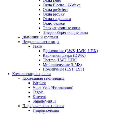
Окна Duet
Окна Electro / Z-Wave
Окна preSelect
Окна proSky
Окна-надставки
Окно-балкон
Эвакуационные окна
Энергосберегающие окна
Дымники и колпаки
Чердачные лестницы
Fakro
Деревянные (LWS, LWK, LDK)
Карнизная дверь (DWK)
Thermo (LWT, LTK)
Металлические (LMS)
Ножничные (LST, LSF)
Комплектация кровли
Кровельная вентиляция
Wirplast
Vilpe Vent (Финляндия)
Tegola
Krovent
ShingleVent II
Подкровельные пленки
Гидроизоляция