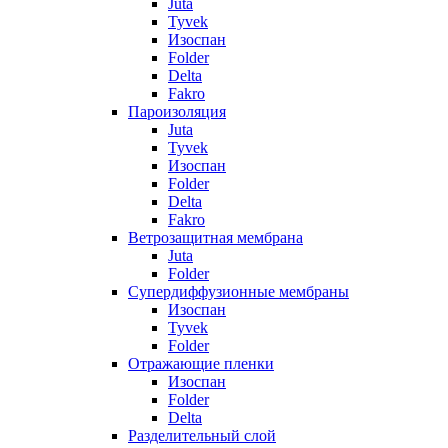
Juta
Tyvek
Изоспан
Folder
Delta
Fakro
Пароизоляция
Juta
Tyvek
Изоспан
Folder
Delta
Fakro
Ветрозащитная мембрана
Juta
Folder
Супердиффузионные мембраны
Изоспан
Tyvek
Folder
Отражающие пленки
Изоспан
Folder
Delta
Разделительный слой