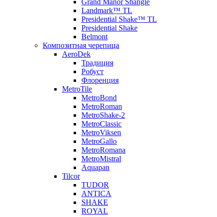
Grand Manor Shangle
Landmark™ TL
Presidential Shake™ TL
Presidential Shake
Belmont
Композитная черепица
AeroDek
Традиция
Робуст
Флоренция
MetroTile
MetroBond
MetroRoman
MetroShake-2
MetroClassic
MetroViksen
MetroGallo
MetroRomana
MetroMistral
Aquapan
Tilcor
TUDOR
ANTICA
SHAKE
ROYAL