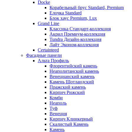
Docke
Корабельный брус Standard, Premium
Елочка Standard
Блок хаус Premium, Lux
Grand Line
Классика Стандарт-коллекция
Акрил Премиум-коллекция
Tundra Дизайн-коллекция
Лайт Эконом-коллекция
Certainteed
Фасадные панели
Альта Профиль
Флорентийский камень
Неаполитанский камень
Венецианский камень
Камень Шотландский
Пражский камень
Кирпич Рижский
Комби
Неаполь
Туф
Венеция
Кирпич Клинкерный
Скалистый Камень
Камень