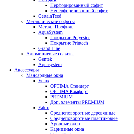
Перфорированный софит
Неперфорированный софит
CertainTeed
Металлические софиты
Металл Профиль
AquaSystem
Покрытие Polyester
Покрытие Printech
Grand Line
Алюминиевые софиты
Gentek
Aquasystem
Аксессуары
Мансардные окна
Velux
OPTIMA Стандарт
OPTIMA Комфорт
PREMIUM
Доп. элементы PREMIUM
Fakro
Cреднеповоротные деревянные
Cреднеповоротные пластиковые
Арочные окна
Карнизные окна