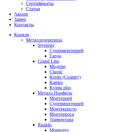
Сертификаты
Статьи
Акции
Замер
Контакты
Кровля
Металлочерепица
Stynergy
Супермонтеррей
Гарда
Grand Line
Модерн
Classic
Kredo (Country)
Kamea
Kvinta plus
Металл Профиль
Монтеррей
Супермонтеррей
Монтекристо
Монтерроса
Трамонтана
Ruukki
Monterrey