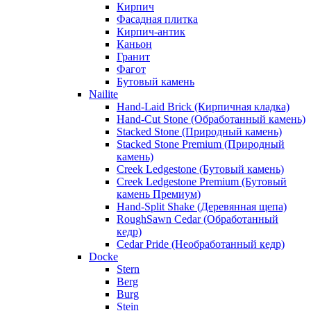
Кирпич
Фасадная плитка
Кирпич-антик
Каньон
Гранит
Фагот
Бутовый камень
Nailite
Hand-Laid Brick (Кирпичная кладка)
Hand-Cut Stone (Обработанный камень)
Stacked Stone (Природный камень)
Stacked Stone Premium (Природный
камень)
Creek Ledgestone (Бутовый камень)
Creek Ledgestone Premium (Бутовый
камень Премиум)
Hand-Split Shake (Деревянная щепа)
RoughSawn Cedar (Обработанный
кедр)
Cedar Pride (Необработанный кедр)
Docke
Stern
Berg
Burg
Stein