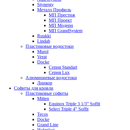
Stynergy
Металл Профиль
МП Престиж
МП Проект
МП Модерн
МП GrandSystem
Ruukki
Lindab
Пластиковые водостоки
Murol
Verat
Docke
Серия Standart
Серия Lux
Алюминиевые водостоки
Линкор
Софиты для кровли
Пластиковые софиты
Mitten
Equinox Triple 3 1/3” Soffit
Select Triple 4” Soffit
Tecos
Docke
Grand Line
Holzplast