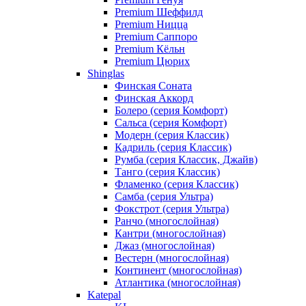
Premium Шеффилд
Premium Ницца
Premium Саппоро
Premium Кёльн
Premium Цюрих
Shinglas
Финская Соната
Финская Аккорд
Болеро (серия Комфорт)
Сальса (серия Комфорт)
Модерн (серия Классик)
Кадриль (серия Классик)
Румба (серия Классик, Джайв)
Танго (серия Классик)
Фламенко (серия Классик)
Самба (серия Ультра)
Фокстрот (серия Ультра)
Ранчо (многослойная)
Кантри (многослойная)
Джаз (многослойная)
Вестерн (многослойная)
Континент (многослойная)
Атлантика (многослойная)
Katepal