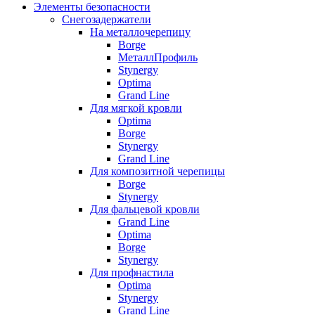
Элементы безопасности
Снегозадержатели
На металлочерепицу
Borge
МеталлПрофиль
Stynergy
Optima
Grand Line
Для мягкой кровли
Optima
Borge
Stynergy
Grand Line
Для композитной черепицы
Borge
Stynergy
Для фальцевой кровли
Grand Line
Optima
Borge
Stynergy
Для профнастила
Optima
Stynergy
Grand Line