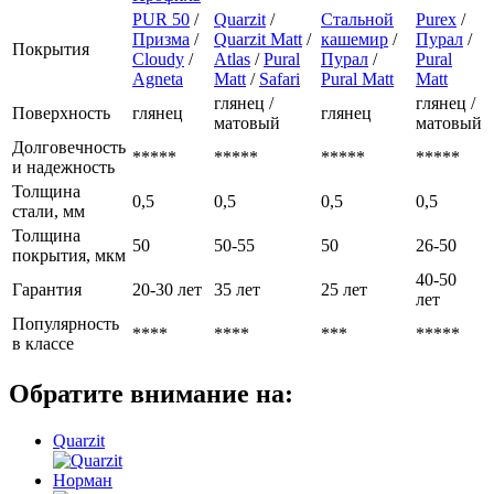
PUR 50
/
Quarzit
/
Стальной
Purex
/
Призма
/
Quarzit Matt
/
кашемир
/
Пурал
/
Покрытия
Cloudy
/
Atlas
/
Pural
Пурал
/
Pural
Agneta
Matt
/
Safari
Pural Matt
Matt
глянец /
глянец /
Поверхность
глянец
глянец
матовый
матовый
Долговечность
*****
*****
*****
*****
и надежность
Толщина
0,5
0,5
0,5
0,5
стали, мм
Толщина
50
50-55
50
26-50
покрытия, мкм
40-50
Гарантия
20-30 лет
35 лет
25 лет
лет
Популярность
****
****
***
*****
в классе
Обратите внимание на:
Quarzit
Норман