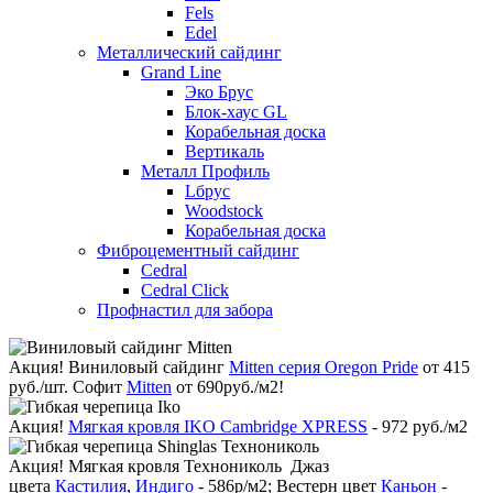
Fels
Edel
Металлический сайдинг
Grand Line
Эко Брус
Блок-хаус GL
Корабельная доска
Вертикаль
Металл Профиль
Lбрус
Woodstock
Корабельная доска
Фиброцементный сайдинг
Cedral
Cedral Click
Профнастил для забора
Акция!
Виниловый сайдинг
Mitten серия Oregon Pride
от 415
руб./шт. Софит
Mitten
от 690руб./м2!
Акция!
Мягкая кровля IKO Cambridge XPRESS
- 972 руб./м2
Акция!
Мягкая кровля Технониколь Джаз
цвета
Кастилия
,
Индиго
- 586р/м2; Вестерн цвет
Каньон
-