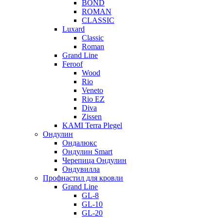
BOND
ROMAN
CLASSIC
Luxard
Classic
Roman
Grand Line
Feroof
Wood
Rio
Veneto
Rio EZ
Diva
Zissen
KAMI Terra Plegel
Ондулин
Ондалюкс
Ондулин Smart
Черепица Ондулин
Ондувилла
Профнастил для кровли
Grand Line
GL-8
GL-10
GL-20