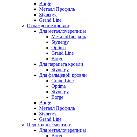
Borge
Металл Профиль
Stynergy
Grand Line
Ограждение кровли
Для металлочерепицы
МеталлПрофиль
Stynergy
Optima
Grand Line
Borge
Для парапета кровли
Stynergy
Для фальцевой кровли
Grand Line
Optima
Stynergy
Borge
Borge
Металл Профиль
Stynergy
Grand Line
Переходные мостики
Для металлочерепицы
Borge