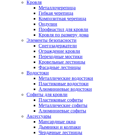
Кровля
Металлочерепица
Гибкая черепица
Композитная черепица
Ондулин
Профнастил для кровли
Кровля по размеру дома
Элементы безопасности
Снегозадержатели
Ограждение кровли
Переходные мостики
Кровельные лестницы
Фасадные лестницы
Водостоки
Металлические водостоки
Пластиковые водостоки
Алюминиевые водостоки
Софиты для кровли
Пластиковые софиты
Металлические софиты
Алюминиевые софиты
Аксессуары
Мансардные окна
Дымники и колпаки
Чердачные лестницы