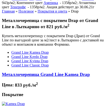
943р/м2; Континент цвет
Америка
- 1358р/м2; Атлантика
цвет
Тенерифе
- 1358р/м2. Акция действует до 30.06.21г
Главная
»
Полезное
»
Покрытия и цвета
»
Drap
Металлочерепица с покрытием Drap от Grand
2
Line в Лыткарино от 821 руб./м
Купить металлочерепицу с покрытием Drap (Драп) от Grand
Line по выгодной цене за м2/лист в Лыткарино с доставкой на
объект и монтажом в компании Формико.
Grand Line Kamea Drap
Grand Line Kredo Drap
Grand Line Kvinta Drap
Grand Line Classic Drap
Металлочерепица Grand Line Kamea Drap
2
Цена:
833 руб./м
Покрытие