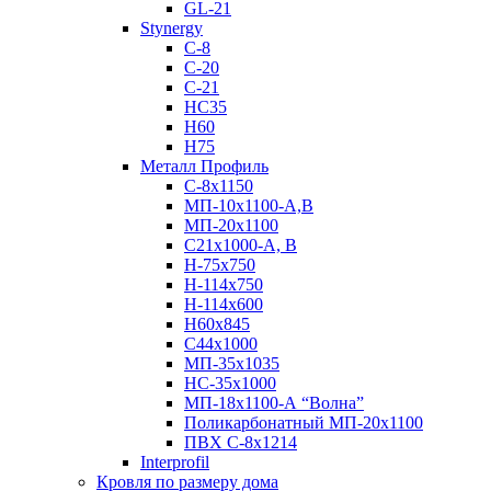
GL-21
Stynergy
C-8
C-20
C-21
НС35
Н60
H75
Металл Профиль
С-8х1150
МП-10x1100-А,В
МП-20х1100
С21х1000-А, В
H-75х750
Н-114х750
Н-114х600
Н60х845
С44х1000
МП-35х1035
НС-35х1000
МП-18х1100-А “Волна”
Поликарбонатный МП-20х1100
ПВХ С-8х1214
Interprofil
Кровля по размеру дома