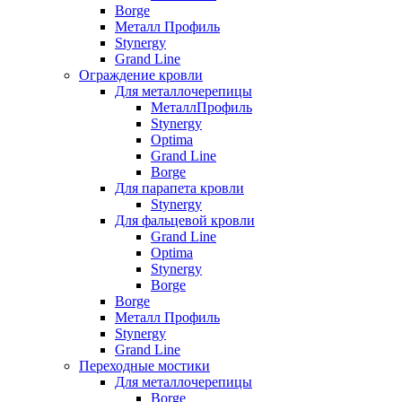
Borge
Металл Профиль
Stynergy
Grand Line
Ограждение кровли
Для металлочерепицы
МеталлПрофиль
Stynergy
Optima
Grand Line
Borge
Для парапета кровли
Stynergy
Для фальцевой кровли
Grand Line
Optima
Stynergy
Borge
Borge
Металл Профиль
Stynergy
Grand Line
Переходные мостики
Для металлочерепицы
Borge