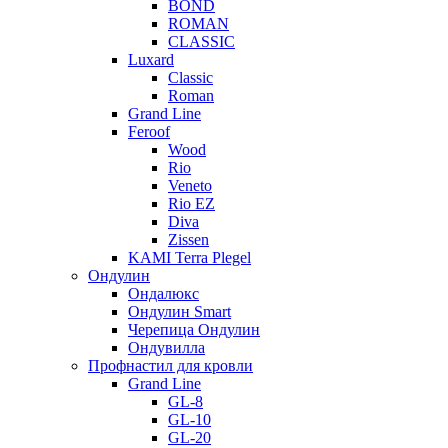
BOND
ROMAN
CLASSIC
Luxard
Classic
Roman
Grand Line
Feroof
Wood
Rio
Veneto
Rio EZ
Diva
Zissen
KAMI Terra Plegel
Ондулин
Ондалюкс
Ондулин Smart
Черепица Ондулин
Ондувилла
Профнастил для кровли
Grand Line
GL-8
GL-10
GL-20