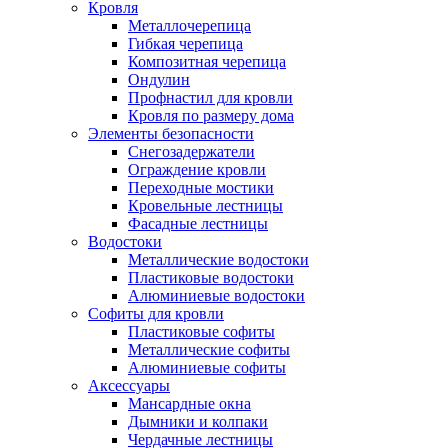
Кровля
Металлочерепица
Гибкая черепица
Композитная черепица
Ондулин
Профнастил для кровли
Кровля по размеру дома
Элементы безопасности
Снегозадержатели
Ограждение кровли
Переходные мостики
Кровельные лестницы
Фасадные лестницы
Водостоки
Металлические водостоки
Пластиковые водостоки
Алюминиевые водостоки
Софиты для кровли
Пластиковые софиты
Металлические софиты
Алюминиевые софиты
Аксессуары
Мансардные окна
Дымники и колпаки
Чердачные лестницы