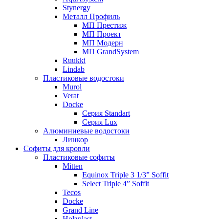
Stynergy
Металл Профиль
МП Престиж
МП Проект
МП Модерн
МП GrandSystem
Ruukki
Lindab
Пластиковые водостоки
Murol
Verat
Docke
Серия Standart
Серия Lux
Алюминиевые водостоки
Линкор
Софиты для кровли
Пластиковые софиты
Mitten
Equinox Triple 3 1/3” Soffit
Select Triple 4” Soffit
Tecos
Docke
Grand Line
Holzplast