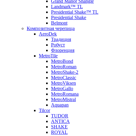
Grand Manor Shangle
Landmark™ TL
Presidential Shake™ TL
Presidential Shake
Belmont
Композитная черепица
AeroDek
Традиция
Робуст
Флоренция
MetroTile
MetroBond
MetroRoman
MetroShake-2
MetroClassic
MetroViksen
MetroGallo
MetroRomana
MetroMistral
Aquapan
Tilcor
TUDOR
ANTICA
SHAKE
ROYAL