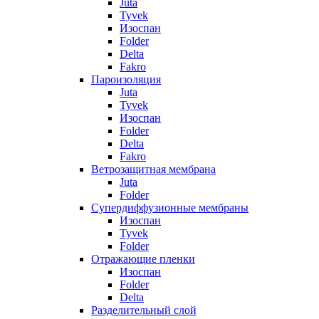
Juta
Tyvek
Изоспан
Folder
Delta
Fakro
Пароизоляция
Juta
Tyvek
Изоспан
Folder
Delta
Fakro
Ветрозащитная мембрана
Juta
Folder
Супердиффузионные мембраны
Изоспан
Tyvek
Folder
Отражающие пленки
Изоспан
Folder
Delta
Разделительный слой