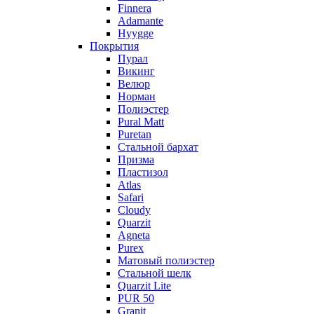
Finnera
Adamante
Hyygge
Покрытия
Пурал
Викинг
Велюр
Норман
Полиэстер
Pural Matt
Puretan
Стальной бархат
Призма
Пластизол
Atlas
Safari
Cloudy
Quarzit
Agneta
Purex
Матовый полиэстер
Стальной шелк
Quarzit Lite
PUR 50
Granit