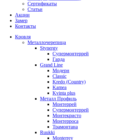
Сертификаты
Статьи
Акции
Замер
Контакты
Кровля
Металлочерепица
Stynergy
Супермонтеррей
Гарда
Grand Line
Модерн
Classic
Kredo (Country)
Kamea
Kvinta plus
Металл Профиль
Монтеррей
Супермонтеррей
Монтекристо
Монтерроса
Трамонтана
Ruukki
Monterrey