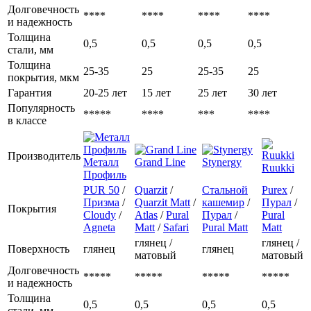
Долговечность
****
****
****
****
и надежность
Толщина
0,5
0,5
0,5
0,5
стали, мм
Толщина
25-35
25
25-35
25
покрытия, мкм
Гарантия
20-25 лет
15 лет
25 лет
30 лет
Популярность
*****
****
***
****
в классе
Производитель
Металл
Grand Line
Stynergy
Ruukki
Профиль
PUR 50
/
Quarzit
/
Стальной
Purex
/
Призма
/
Quarzit Matt
/
кашемир
/
Пурал
/
Покрытия
Cloudy
/
Atlas
/
Pural
Пурал
/
Pural
Agneta
Matt
/
Safari
Pural Matt
Matt
глянец /
глянец /
Поверхность
глянец
глянец
матовый
матовый
Долговечность
*****
*****
*****
*****
и надежность
Толщина
0,5
0,5
0,5
0,5
стали, мм