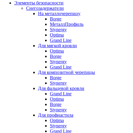
Элементы безопасности
Снегозадержатели
На металлочерепицу
Borge
МеталлПрофиль
Stynergy
Optima
Grand Line
Для мягкой кровли
Optima
Borge
Stynergy
Grand Line
Для композитной черепицы
Borge
Stynergy
Для фальцевой кровли
Grand Line
Optima
Borge
Stynergy
Для профнастила
Optima
Stynergy
Grand Line