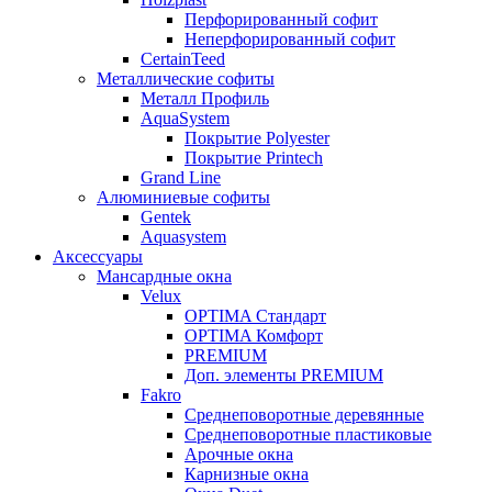
Перфорированный софит
Неперфорированный софит
CertainTeed
Металлические софиты
Металл Профиль
AquaSystem
Покрытие Polyester
Покрытие Printech
Grand Line
Алюминиевые софиты
Gentek
Aquasystem
Аксессуары
Мансардные окна
Velux
OPTIMA Стандарт
OPTIMA Комфорт
PREMIUM
Доп. элементы PREMIUM
Fakro
Cреднеповоротные деревянные
Cреднеповоротные пластиковые
Арочные окна
Карнизные окна