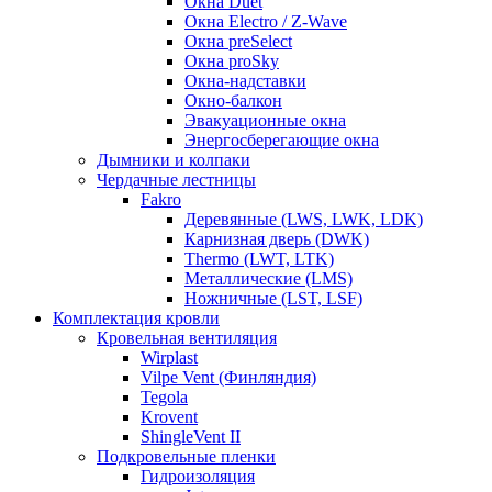
Окна Duet
Окна Electro / Z-Wave
Окна preSelect
Окна proSky
Окна-надставки
Окно-балкон
Эвакуационные окна
Энергосберегающие окна
Дымники и колпаки
Чердачные лестницы
Fakro
Деревянные (LWS, LWK, LDK)
Карнизная дверь (DWK)
Thermo (LWT, LTK)
Металлические (LMS)
Ножничные (LST, LSF)
Комплектация кровли
Кровельная вентиляция
Wirplast
Vilpe Vent (Финляндия)
Tegola
Krovent
ShingleVent II
Подкровельные пленки
Гидроизоляция