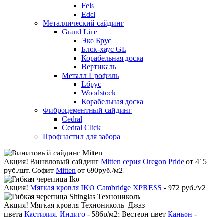
Fels
Edel
Металлический сайдинг
Grand Line
Эко Брус
Блок-хаус GL
Корабельная доска
Вертикаль
Металл Профиль
Lбрус
Woodstock
Корабельная доска
Фиброцементный сайдинг
Cedral
Cedral Click
Профнастил для забора
Акция!
Виниловый сайдинг
Mitten серия Oregon Pride
от 415
руб./шт. Софит
Mitten
от 690руб./м2!
Акция!
Мягкая кровля IKO Cambridge XPRESS
- 972 руб./м2
Акция!
Мягкая кровля Технониколь Джаз
цвета
Кастилия
,
Индиго
- 586р/м2; Вестерн цвет
Каньон
-