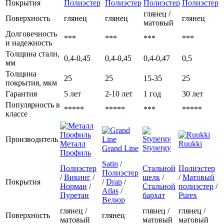
Покрытия
Полиэстер
Полиэстер
Полиэстер
Полиэстер
глянец /
Поверхность
глянец
глянец
глянец
матовый
Долговечность
***
***
***
***
и надежность
Толщина стали,
0,4-0,45
0,4-0,45
0,4-0,47
0,5
мм
Толщина
25
25
15-35
25
покрытия, мкм
Гарантия
5 лет
2-10 лет
1 год
30 лет
Популярность в
*****
*****
***
*****
классе
Производитель
Металл
Ruukki
Stynergy
Grand Line
Профиль
Satin
/
Полиэстер
Стальной
Полиэстер
Полиэстер
/
Викинг
/
шелк
/
/
Матовый
Покрытия
/
Drap
/
Норман
/
Стальной
полиэстер
/
Atlas
/
Пуретан
бархат
Purex
Велюр
глянец /
глянец /
глянец /
Поверхность
глянец
матовый
матовый
матовый