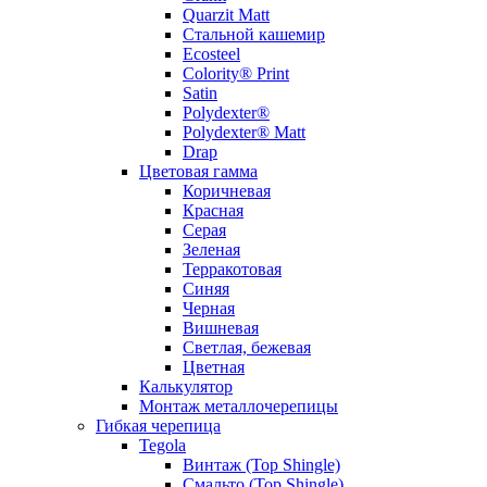
Quarzit Matt
Стальной кашемир
Ecosteel
Colority® Print
Satin
Polydexter®
Polydexter® Matt
Drap
Цветовая гамма
Коричневая
Красная
Серая
Зеленая
Терракотовая
Синяя
Черная
Вишневая
Светлая, бежевая
Цветная
Калькулятор
Монтаж металлочерепицы
Гибкая черепица
Tegola
Винтаж (Top Shingle)
Смальто (Top Shingle)