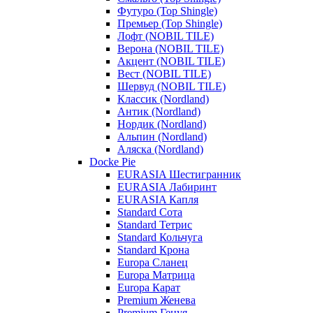
Футуро (Top Shingle)
Премьер (Top Shingle)
Лофт (NOBIL TILE)
Верона (NOBIL TILE)
Акцент (NOBIL TILE)
Вест (NOBIL TILE)
Шервуд (NOBIL TILE)
Классик (Nordland)
Антик (Nordland)
Нордик (Nordland)
Альпин (Nordland)
Аляска (Nordland)
Docke Pie
EURASIA Шестигранник
EURASIA Лабиринт
EURASIA Капля
Standard Сота
Standard Тетрис
Standard Кольчуга
Standard Крона
Europa Сланец
Europa Матрица
Europa Карат
Premium Женева
Premium Генуя