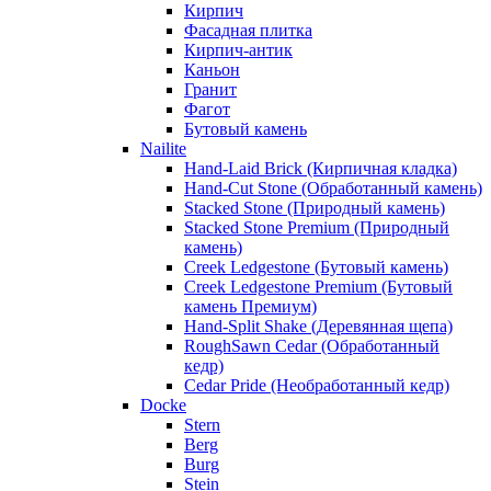
Кирпич
Фасадная плитка
Кирпич-антик
Каньон
Гранит
Фагот
Бутовый камень
Nailite
Hand-Laid Brick (Кирпичная кладка)
Hand-Cut Stone (Обработанный камень)
Stacked Stone (Природный камень)
Stacked Stone Premium (Природный
камень)
Creek Ledgestone (Бутовый камень)
Creek Ledgestone Premium (Бутовый
камень Премиум)
Hand-Split Shake (Деревянная щепа)
RoughSawn Cedar (Обработанный
кедр)
Cedar Pride (Необработанный кедр)
Docke
Stern
Berg
Burg
Stein