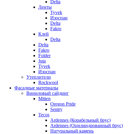
Delta
Ленты
Tyvek
Изоспан
Delta
Fakro
Клей
Delta
Delta
Fakro
Folder
Juta
Tyvek
Изоспан
Утеплители
Rockwool
Фасадные материалы
Виниловый сайдинг
Mitten
Oregon Pride
Sentry
Tecos
Ardennes (Корабельный брус)
Ardennes (Оцилиндрованный брус)
Натуральный камень