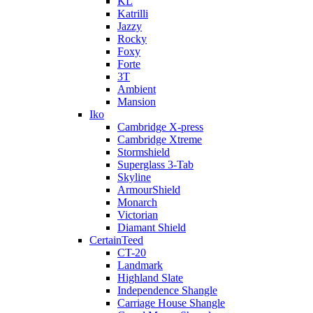
KL
Katrilli
Jazzy
Rocky
Foxy
Forte
3T
Ambient
Mansion
Iko
Cambridge X-press
Cambridge Xtreme
Stormshield
Superglass 3-Tab
Skyline
ArmourShield
Monarch
Victorian
Diamant Shield
CertainTeed
CT-20
Landmark
Highland Slate
Independence Shangle
Carriage House Shangle