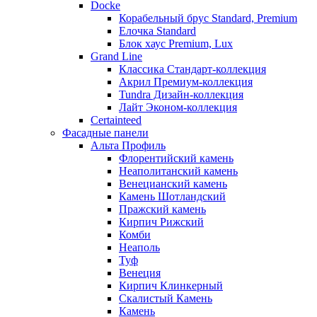
Docke
Корабельный брус Standard, Premium
Елочка Standard
Блок хаус Premium, Lux
Grand Line
Классика Стандарт-коллекция
Акрил Премиум-коллекция
Tundra Дизайн-коллекция
Лайт Эконом-коллекция
Certainteed
Фасадные панели
Альта Профиль
Флорентийский камень
Неаполитанский камень
Венецианский камень
Камень Шотландский
Пражский камень
Кирпич Рижский
Комби
Неаполь
Туф
Венеция
Кирпич Клинкерный
Скалистый Камень
Камень