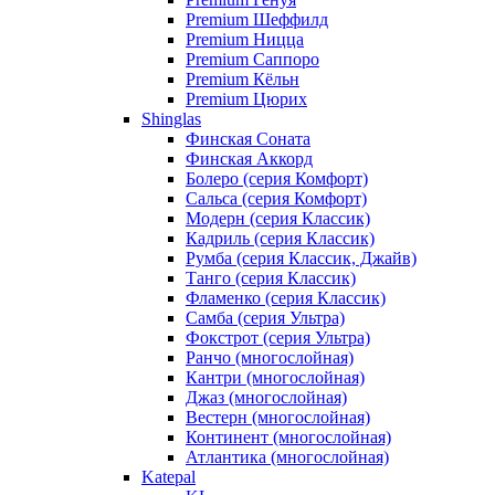
Premium Шеффилд
Premium Ницца
Premium Саппоро
Premium Кёльн
Premium Цюрих
Shinglas
Финская Соната
Финская Аккорд
Болеро (серия Комфорт)
Сальса (серия Комфорт)
Модерн (серия Классик)
Кадриль (серия Классик)
Румба (серия Классик, Джайв)
Танго (серия Классик)
Фламенко (серия Классик)
Самба (серия Ультра)
Фокстрот (серия Ультра)
Ранчо (многослойная)
Кантри (многослойная)
Джаз (многослойная)
Вестерн (многослойная)
Континент (многослойная)
Атлантика (многослойная)
Katepal