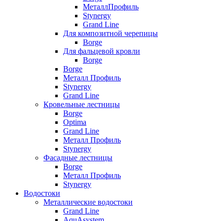
МеталлПрофиль
Stynergy
Grand Line
Для композитной черепицы
Borge
Для фальцевой кровли
Borge
Borge
Металл Профиль
Stynergy
Grand Line
Кровельные лестницы
Borge
Optima
Grand Line
Металл Профиль
Stynergy
Фасадные лестницы
Borge
Металл Профиль
Stynergy
Водостоки
Металлические водостоки
Grand Line
AquAsystem