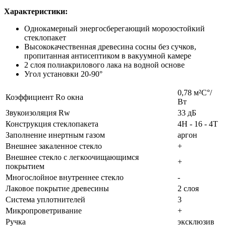
Характеристики:
Однокамерный энергосберегающий морозостойкий
стеклопакет
Высококачественная древесина сосны без сучков,
пропитанная антисептиком в вакуумной камере
2 слоя полиакрилового лака на водной основе
Угол установки 20-90°
0,78 м²С°/
Коэффициент Rо окна
Вт
Звукоизоляция Rw
33 дБ
Конструкция стеклопакета
4H - 16 - 4T
Заполнение инертным газом
аргон
Внешнее закаленное стекло
+
Внешнее стекло с легкоочищающимся
+
покрытием
Многослойное внутреннее стекло
-
Лаковое покрытие древесины
2 слоя
Система уплотнителей
3
Микропроветривание
+
Ручка
эксклюзив