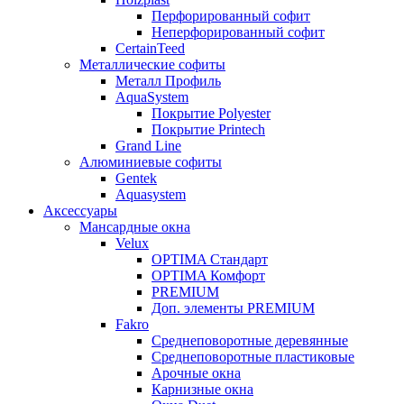
Перфорированный софит
Неперфорированный софит
CertainTeed
Металлические софиты
Металл Профиль
AquaSystem
Покрытие Polyester
Покрытие Printech
Grand Line
Алюминиевые софиты
Gentek
Aquasystem
Аксессуары
Мансардные окна
Velux
OPTIMA Стандарт
OPTIMA Комфорт
PREMIUM
Доп. элементы PREMIUM
Fakro
Cреднеповоротные деревянные
Cреднеповоротные пластиковые
Арочные окна
Карнизные окна