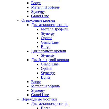
Borge
Металл Профиль
Stynergy
Grand Line
Ограждение кровли
Для металлочерепицы
МеталлПрофиль
Stynergy
Optima
Grand Line
Borge
Для парапета кровли
Stynergy
Для фальцевой кровли
Grand Line
Optima
Stynergy
Borge
Borge
Металл Профиль
Stynergy
Grand Line
Переходные мостики
Для металлочерепицы
Borge