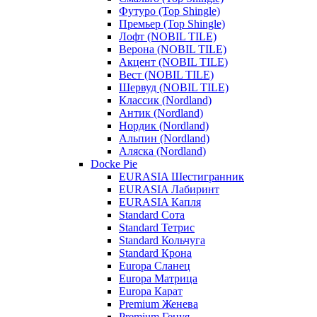
Футуро (Top Shingle)
Премьер (Top Shingle)
Лофт (NOBIL TILE)
Верона (NOBIL TILE)
Акцент (NOBIL TILE)
Вест (NOBIL TILE)
Шервуд (NOBIL TILE)
Классик (Nordland)
Антик (Nordland)
Нордик (Nordland)
Альпин (Nordland)
Аляска (Nordland)
Docke Pie
EURASIA Шестигранник
EURASIA Лабиринт
EURASIA Капля
Standard Сота
Standard Тетрис
Standard Кольчуга
Standard Крона
Europa Сланец
Europa Матрица
Europa Карат
Premium Женева
Premium Генуя