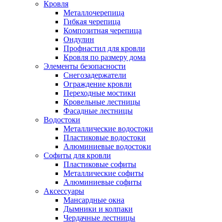
Кровля
Металлочерепица
Гибкая черепица
Композитная черепица
Ондулин
Профнастил для кровли
Кровля по размеру дома
Элементы безопасности
Снегозадержатели
Ограждение кровли
Переходные мостики
Кровельные лестницы
Фасадные лестницы
Водостоки
Металлические водостоки
Пластиковые водостоки
Алюминиевые водостоки
Софиты для кровли
Пластиковые софиты
Металлические софиты
Алюминиевые софиты
Аксессуары
Мансардные окна
Дымники и колпаки
Чердачные лестницы