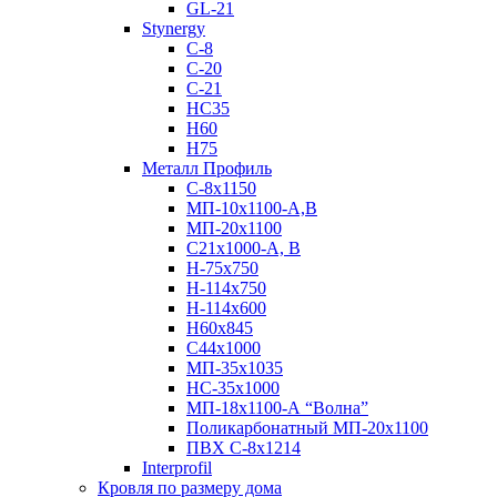
GL-21
Stynergy
C-8
C-20
C-21
НС35
Н60
H75
Металл Профиль
С-8х1150
МП-10x1100-А,В
МП-20х1100
С21х1000-А, В
H-75х750
Н-114х750
Н-114х600
Н60х845
С44х1000
МП-35х1035
НС-35х1000
МП-18х1100-А “Волна”
Поликарбонатный МП-20х1100
ПВХ С-8х1214
Interprofil
Кровля по размеру дома