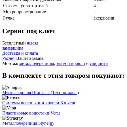
Система уплотнителей
4
Микропроветривание
+
Ручка
эксклюзив
Сервис под ключ
Бесплатный
выезд
замерщика
Доставка и оплата
Расчет
Вашего заказа
Монтаж
металлочерепицы
,
мягкой кровли
и
сайдинга
В комплекте с этим товаром покупают:
Мягкая кровля Шинглас (Технониколь)
Системы вентиляции кровли Krovent
Пластиковые водостоки Verat
Металлочерепица Stynergy