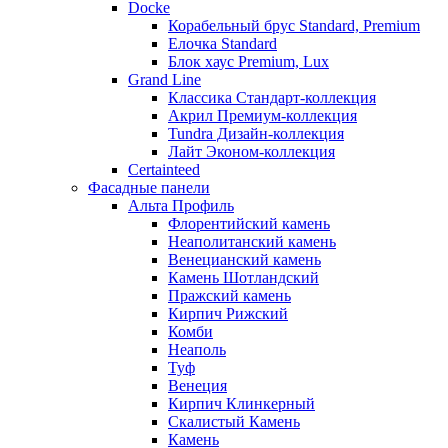
Docke
Корабельный брус Standard, Premium
Елочка Standard
Блок хаус Premium, Lux
Grand Line
Классика Стандарт-коллекция
Акрил Премиум-коллекция
Tundra Дизайн-коллекция
Лайт Эконом-коллекция
Certainteed
Фасадные панели
Альта Профиль
Флорентийский камень
Неаполитанский камень
Венецианский камень
Камень Шотландский
Пражский камень
Кирпич Рижский
Комби
Неаполь
Туф
Венеция
Кирпич Клинкерный
Скалистый Камень
Камень