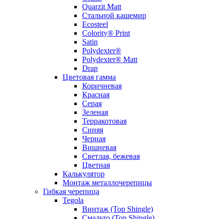
Quarzit Matt
Стальной кашемир
Ecosteel
Colority® Print
Satin
Polydexter®
Polydexter® Matt
Drap
Цветовая гамма
Коричневая
Красная
Серая
Зеленая
Терракотовая
Синяя
Черная
Вишневая
Светлая, бежевая
Цветная
Калькулятор
Монтаж металлочерепицы
Гибкая черепица
Tegola
Винтаж (Top Shingle)
Смальто (Top Shingle)