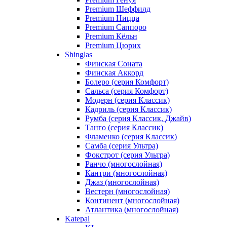
Premium Шеффилд
Premium Ницца
Premium Саппоро
Premium Кёльн
Premium Цюрих
Shinglas
Финская Соната
Финская Аккорд
Болеро (серия Комфорт)
Сальса (серия Комфорт)
Модерн (серия Классик)
Кадриль (серия Классик)
Румба (серия Классик, Джайв)
Танго (серия Классик)
Фламенко (серия Классик)
Самба (серия Ультра)
Фокстрот (серия Ультра)
Ранчо (многослойная)
Кантри (многослойная)
Джаз (многослойная)
Вестерн (многослойная)
Континент (многослойная)
Атлантика (многослойная)
Katepal