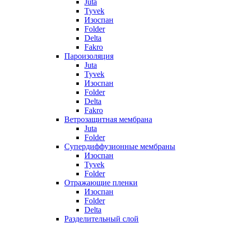
Juta
Tyvek
Изоспан
Folder
Delta
Fakro
Пароизоляция
Juta
Tyvek
Изоспан
Folder
Delta
Fakro
Ветрозащитная мембрана
Juta
Folder
Супердиффузионные мембраны
Изоспан
Tyvek
Folder
Отражающие пленки
Изоспан
Folder
Delta
Разделительный слой