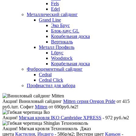
Fels
Edel
Металлический сайдинг
Grand Line
Эко Брус
Блок-хаус GL
Корабельная доска
Вертикаль
Металл Профиль
Lбрус
Woodstock
Корабельная доска
Фиброцементный сайдинг
Cedral
Cedral Click
Профнастил для забора
Акция!
Виниловый сайдинг
Mitten серия Oregon Pride
от 415
руб./шт. Софит
Mitten
от 690руб./м2!
Акция!
Мягкая кровля IKO Cambridge XPRESS
- 972 руб./м2
Акция!
Мягкая кровля Технониколь Джаз
цвета
Кастилия
,
Индиго
- 586р/м2; Вестерн цвет
Каньон
-