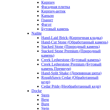
Кирпич
Фасадная плитка
Кирпич-антик
Каньон
Гранит
Фагот
Бутовый камень
Nailite
Hand-Laid Brick (Кирпичная кладка)
Hand-Cut Stone (Обработанный камень)
Stacked Stone (Природный камень)
Stacked Stone Premium (Природный
камень)
Creek Ledgestone (Бутовый камень)
Creek Ledgestone Premium (Бутовый
камень Премиум)
Hand-Split Shake (Деревянная щепа)
RoughSawn Cedar (Обработанный
кедр)
Cedar Pride (Необработанный кедр)
Docke
Stern
Berg
Burg
Stein