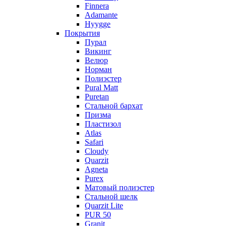
Finnera
Adamante
Hyygge
Покрытия
Пурал
Викинг
Велюр
Норман
Полиэстер
Pural Matt
Puretan
Стальной бархат
Призма
Пластизол
Atlas
Safari
Cloudy
Quarzit
Agneta
Purex
Матовый полиэстер
Стальной шелк
Quarzit Lite
PUR 50
Granit