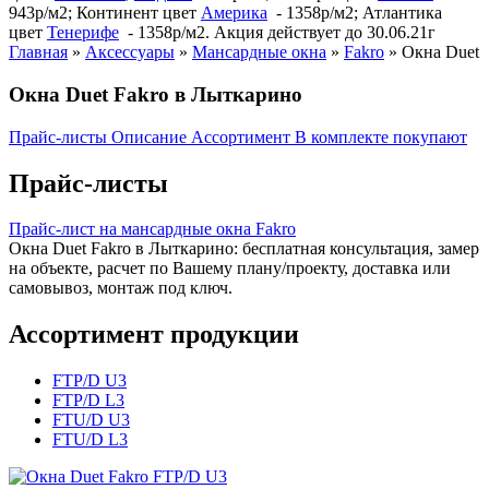
943р/м2; Континент цвет
Америка
- 1358р/м2; Атлантика
цвет
Тенерифе
- 1358р/м2. Акция действует до 30.06.21г
Главная
»
Аксессуары
»
Мансардные окна
»
Fakro
»
Окна Duet
Окна Duet Fakro в Лыткарино
Прайс-листы
Описание
Ассортимент
В комплекте покупают
Прайс-листы
Прайс-лист на мансардные окна Fakro
Окна Duet Fakro в Лыткарино: бесплатная консультация, замер
на объекте, расчет по Вашему плану/проекту, доставка или
самовывоз, монтаж под ключ.
Ассортимент продукции
FTP/D U3
FTP/D L3
FTU/D U3
FTU/D L3