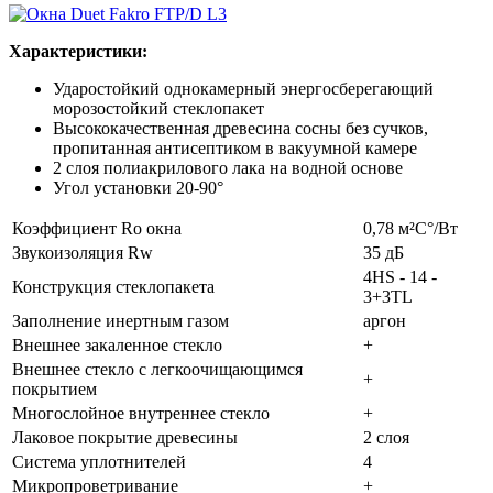
Характеристики:
Ударостойкий однокамерный энергосберегающий
морозостойкий стеклопакет
Высококачественная древесина сосны без сучков,
пропитанная антисептиком в вакуумной камере
2 слоя полиакрилового лака на водной основе
Угол установки 20-90°
Коэффициент Rо окна
0,78 м²С°/Вт
Звукоизоляция Rw
35 дБ
4HS - 14 -
Конструкция стеклопакета
3+3TL
Заполнение инертным газом
аргон
Внешнее закаленное стекло
+
Внешнее стекло с легкоочищающимся
+
покрытием
Многослойное внутреннее стекло
+
Лаковое покрытие древесины
2 слоя
Система уплотнителей
4
Микропроветривание
+