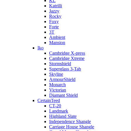
KL
Katrilli
Jazzy
Rocky
Foxy
Forte
3T
Ambient
Mansion
Iko
Cambridge X-press
Cambridge Xtreme
Stormshield
Superglass 3-Tab
Skyline
ArmourShield
Monarch
Victorian
Diamant Shield
CertainTeed
CT-20
Landmark
Highland Slate
Independence Shangle
Carriage House Shangle