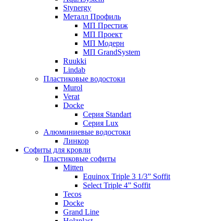
Stynergy
Металл Профиль
МП Престиж
МП Проект
МП Модерн
МП GrandSystem
Ruukki
Lindab
Пластиковые водостоки
Murol
Verat
Docke
Серия Standart
Серия Lux
Алюминиевые водостоки
Линкор
Софиты для кровли
Пластиковые софиты
Mitten
Equinox Triple 3 1/3” Soffit
Select Triple 4” Soffit
Tecos
Docke
Grand Line
Holzplast