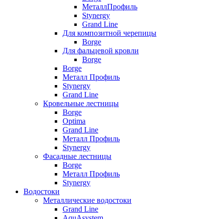
МеталлПрофиль
Stynergy
Grand Line
Для композитной черепицы
Borge
Для фальцевой кровли
Borge
Borge
Металл Профиль
Stynergy
Grand Line
Кровельные лестницы
Borge
Optima
Grand Line
Металл Профиль
Stynergy
Фасадные лестницы
Borge
Металл Профиль
Stynergy
Водостоки
Металлические водостоки
Grand Line
AquAsystem