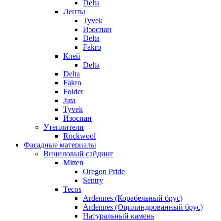
Delta
Ленты
Tyvek
Изоспан
Delta
Fakro
Клей
Delta
Delta
Fakro
Folder
Juta
Tyvek
Изоспан
Утеплители
Rockwool
Фасадные материалы
Виниловый сайдинг
Mitten
Oregon Pride
Sentry
Tecos
Ardennes (Корабельный брус)
Ardennes (Оцилиндрованный брус)
Натуральный камень