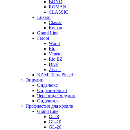
BOND
ROMAN
CLASSIC
Luxard
Classic
Roman
Grand Line
Feroof
Wood
Rio
Veneto
Rio EZ
Diva
Zissen
KAMI Terra Plegel
Ондулин
Ондалюкс
Ондулин Smart
Черепица Ондулин
Ондувилла
Профнастил для кровли
Grand Line
GL-8
GL-10
GL-20