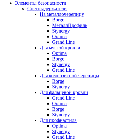
Элементы безопасности
Снегозадержатели
На металлочерепицу
Borge
МеталлПрофиль
Stynergy
Optima
Grand Line
Для мягкой кровли
Optima
Borge
Stynergy
Grand Line
Для композитной черепицы
Borge
Stynergy
Для фальцевой кровли
Grand Line
Optima
Borge
Stynergy
Для профнастила
Optima
Stynergy
Grand Line