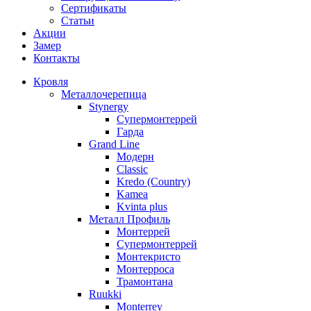
Сертификаты
Статьи
Акции
Замер
Контакты
Кровля
Металлочерепица
Stynergy
Супермонтеррей
Гарда
Grand Line
Модерн
Classic
Kredo (Country)
Kamea
Kvinta plus
Металл Профиль
Монтеррей
Супермонтеррей
Монтекристо
Монтерроса
Трамонтана
Ruukki
Monterrey