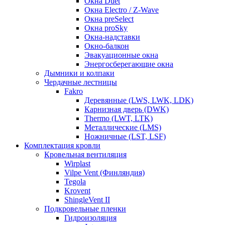
Окна Duet
Окна Electro / Z-Wave
Окна preSelect
Окна proSky
Окна-надставки
Окно-балкон
Эвакуационные окна
Энергосберегающие окна
Дымники и колпаки
Чердачные лестницы
Fakro
Деревянные (LWS, LWK, LDK)
Карнизная дверь (DWK)
Thermo (LWT, LTK)
Металлические (LMS)
Ножничные (LST, LSF)
Комплектация кровли
Кровельная вентиляция
Wirplast
Vilpe Vent (Финляндия)
Tegola
Krovent
ShingleVent II
Подкровельные пленки
Гидроизоляция