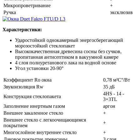
Микропроветривание
+
Ручка
эксклюзив
Характеристики:
Ударостойкий однокамерный энергосберегающий
морозостойкий стеклопакет
Высококачественная древесина сосны без сучков,
пропитанная антисептиком в вакуумной камере
4 слоя полиуретанового лака на водной основе
Угол установки 20-90°
Коэффициент Rо окна
0,78 м²С°/Вт
Звукоизоляция Rw
35 дБ
4HS - 14 -
Конструкция стеклопакета
3+3TL
Заполнение инертным газом
аргон
Внешнее закаленное стекло
+
Внешнее стекло с легкоочищающимся
+
покрытием
Многослойное внутреннее стекло
+
Лаковое покрытие древесины
3 слоя