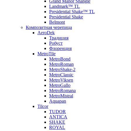
Grand Manor Shangle
Landmark™ TL
Presidential Shake™ TL
Presidential Shake
Belmont
Композитная черепица
AeroDek
Традиция
Робуст
Флоренция
MetroTile
MetroBond
MetroRoman
MetroShake-2
MetroClassic
MetroViksen
MetroGallo
MetroRomana
MetroMistral
Aquapan
Tilcor
TUDOR
ANTICA
SHAKE
ROYAL