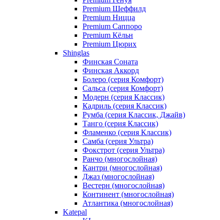
Premium Шеффилд
Premium Ницца
Premium Саппоро
Premium Кёльн
Premium Цюрих
Shinglas
Финская Соната
Финская Аккорд
Болеро (серия Комфорт)
Сальса (серия Комфорт)
Модерн (серия Классик)
Кадриль (серия Классик)
Румба (серия Классик, Джайв)
Танго (серия Классик)
Фламенко (серия Классик)
Самба (серия Ультра)
Фокстрот (серия Ультра)
Ранчо (многослойная)
Кантри (многослойная)
Джаз (многослойная)
Вестерн (многослойная)
Континент (многослойная)
Атлантика (многослойная)
Katepal