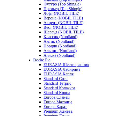
Футуро (Top Shingle)
Премьер (Top Shingle)
Лофт (NOBIL TILE)
Верона (NOBIL TILE)
Акцент (NOBIL TILE)
Вест (NOBIL TILE)
Шервуд (NOBIL TILE)
Классик (Nordland)
Антик (Nordland)
Нордик (Nordland)
Альпин (Nordland)
Аляска (Nordland)
Docke Pie
EURASIA Шестигранник
EURASIA Лабиринт
EURASIA Капля
Standard Сота
Standard Тетрис
Standard Кольчуга
Standard Крона
Europa Сланец
Europa Матрица
Europa Карат
Premium Женева
Premium Генуя