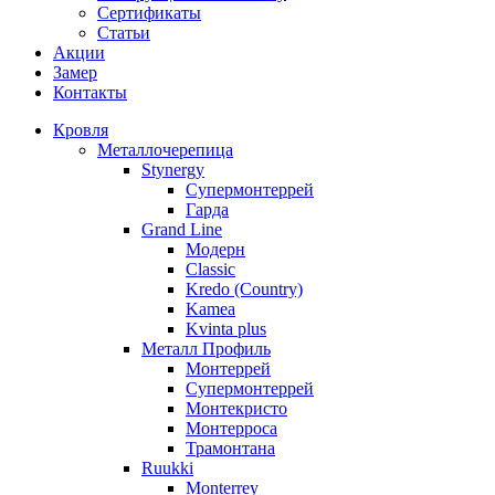
Сертификаты
Статьи
Акции
Замер
Контакты
Кровля
Металлочерепица
Stynergy
Супермонтеррей
Гарда
Grand Line
Модерн
Classic
Kredo (Country)
Kamea
Kvinta plus
Металл Профиль
Монтеррей
Супермонтеррей
Монтекристо
Монтерроса
Трамонтана
Ruukki
Monterrey