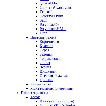
Quarzit Matt
Стальной кашемир
Ecosteel
Colority® Print
Satin
Polydexter®
Polydexter® Matt
Drap
Цветовая гамма
Коричневая
Красная
Серая
Зеленая
Терракотовая
Синяя
Черная
Вишневая
Светлая, бежевая
Цветная
Калькулятор
Монтаж металлочерепицы
Гибкая черепица
Tegola
Винтаж (Top Shingle)
Смальто (Top Shingle)