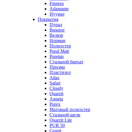
Finnera
Adamante
Hyygge
Покрытия
Пурал
Викинг
Велюр
Норман
Полиэстер
Pural Matt
Puretan
Стальной бархат
Призма
Пластизол
Atlas
Safari
Cloudy
Quarzit
Agneta
Purex
Матовый полиэстер
Стальной шелк
Quarzit Lite
PUR 50
Granit