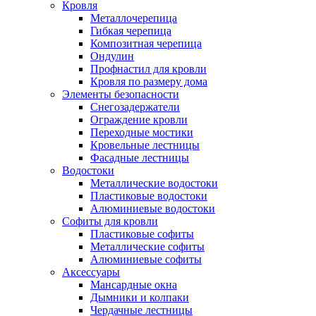
Кровля
Металлочерепица
Гибкая черепица
Композитная черепица
Ондулин
Профнастил для кровли
Кровля по размеру дома
Элементы безопасности
Снегозадержатели
Ограждение кровли
Переходные мостики
Кровельные лестницы
Фасадные лестницы
Водостоки
Металлические водостоки
Пластиковые водостоки
Алюминиевые водостоки
Софиты для кровли
Пластиковые софиты
Металлические софиты
Алюминиевые софиты
Аксессуары
Мансардные окна
Дымники и колпаки
Чердачные лестницы