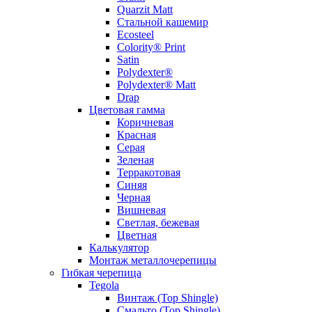
Quarzit Matt
Стальной кашемир
Ecosteel
Colority® Print
Satin
Polydexter®
Polydexter® Matt
Drap
Цветовая гамма
Коричневая
Красная
Серая
Зеленая
Терракотовая
Синяя
Черная
Вишневая
Светлая, бежевая
Цветная
Калькулятор
Монтаж металлочерепицы
Гибкая черепица
Tegola
Винтаж (Top Shingle)
Смальто (Top Shingle)