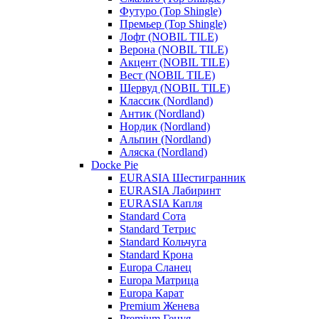
Футуро (Top Shingle)
Премьер (Top Shingle)
Лофт (NOBIL TILE)
Верона (NOBIL TILE)
Акцент (NOBIL TILE)
Вест (NOBIL TILE)
Шервуд (NOBIL TILE)
Классик (Nordland)
Антик (Nordland)
Нордик (Nordland)
Альпин (Nordland)
Аляска (Nordland)
Docke Pie
EURASIA Шестигранник
EURASIA Лабиринт
EURASIA Капля
Standard Сота
Standard Тетрис
Standard Кольчуга
Standard Крона
Europa Сланец
Europa Матрица
Europa Карат
Premium Женева
Premium Генуя