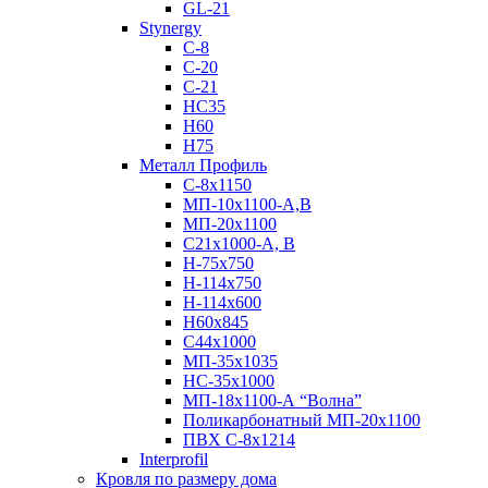
GL-21
Stynergy
C-8
C-20
C-21
НС35
Н60
H75
Металл Профиль
С-8х1150
МП-10x1100-А,В
МП-20х1100
С21х1000-А, В
H-75х750
Н-114х750
Н-114х600
Н60х845
С44х1000
МП-35х1035
НС-35х1000
МП-18х1100-А “Волна”
Поликарбонатный МП-20х1100
ПВХ С-8х1214
Interprofil
Кровля по размеру дома