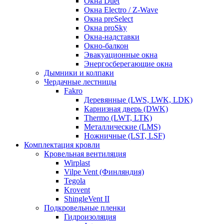
Окна Duet
Окна Electro / Z-Wave
Окна preSelect
Окна proSky
Окна-надставки
Окно-балкон
Эвакуационные окна
Энергосберегающие окна
Дымники и колпаки
Чердачные лестницы
Fakro
Деревянные (LWS, LWK, LDK)
Карнизная дверь (DWK)
Thermo (LWT, LTK)
Металлические (LMS)
Ножничные (LST, LSF)
Комплектация кровли
Кровельная вентиляция
Wirplast
Vilpe Vent (Финляндия)
Tegola
Krovent
ShingleVent II
Подкровельные пленки
Гидроизоляция