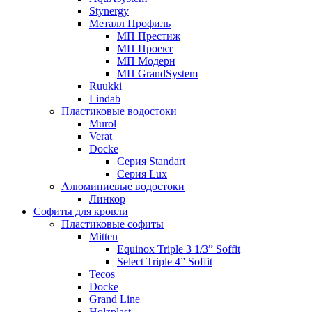
Stynergy
Металл Профиль
МП Престиж
МП Проект
МП Модерн
МП GrandSystem
Ruukki
Lindab
Пластиковые водостоки
Murol
Verat
Docke
Серия Standart
Серия Lux
Алюминиевые водостоки
Линкор
Софиты для кровли
Пластиковые софиты
Mitten
Equinox Triple 3 1/3” Soffit
Select Triple 4” Soffit
Tecos
Docke
Grand Line
Holzplast