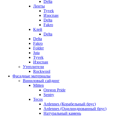
Delta
Ленты
Tyvek
Изоспан
Delta
Fakro
Клей
Delta
Delta
Fakro
Folder
Juta
Tyvek
Изоспан
Утеплители
Rockwool
Фасадные материалы
Виниловый сайдинг
Mitten
Oregon Pride
Sentry
Tecos
Ardennes (Корабельный брус)
Ardennes (Оцилиндрованный брус)
Натуральный камень