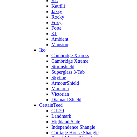
KL
Katrilli
Jazzy
Rocky
Foxy
Forte
3T
Ambient
Mansion
Iko
Cambridge X-press
Cambridge Xtreme
Stormshield
Superglass 3-Tab
Skyline
ArmourShield
Monarch
Victorian
Diamant Shield
CertainTeed
CT-20
Landmark
Highland Slate
Independence Shangle
Carriage House Shangle