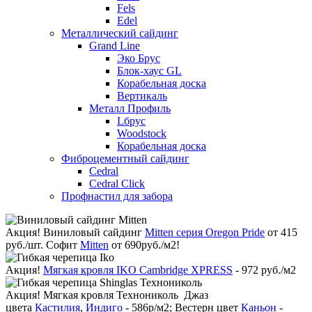
Fels
Edel
Металлический сайдинг
Grand Line
Эко Брус
Блок-хаус GL
Корабельная доска
Вертикаль
Металл Профиль
Lбрус
Woodstock
Корабельная доска
Фиброцементный сайдинг
Cedral
Cedral Click
Профнастил для забора
Акция!
Виниловый сайдинг
Mitten серия Oregon Pride
от 415
руб./шт. Софит
Mitten
от 690руб./м2!
Акция!
Мягкая кровля IKO Cambridge XPRESS
- 972 руб./м2
Акция!
Мягкая кровля Технониколь Джаз
цвета
Кастилия
,
Индиго
- 586р/м2; Вестерн цвет
Каньон
-