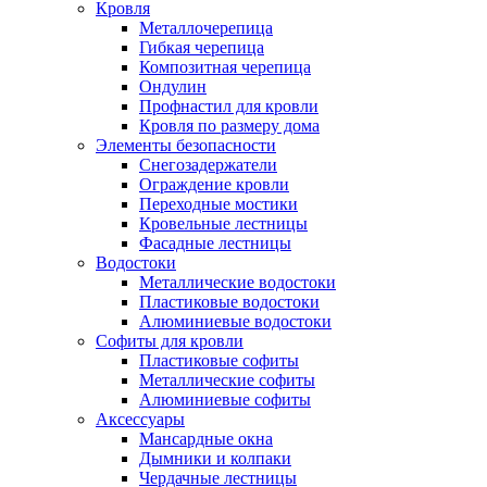
Кровля
Металлочерепица
Гибкая черепица
Композитная черепица
Ондулин
Профнастил для кровли
Кровля по размеру дома
Элементы безопасности
Снегозадержатели
Ограждение кровли
Переходные мостики
Кровельные лестницы
Фасадные лестницы
Водостоки
Металлические водостоки
Пластиковые водостоки
Алюминиевые водостоки
Софиты для кровли
Пластиковые софиты
Металлические софиты
Алюминиевые софиты
Аксессуары
Мансардные окна
Дымники и колпаки
Чердачные лестницы