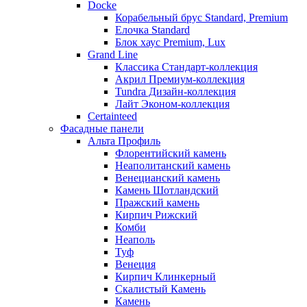
Docke
Корабельный брус Standard, Premium
Елочка Standard
Блок хаус Premium, Lux
Grand Line
Классика Стандарт-коллекция
Акрил Премиум-коллекция
Tundra Дизайн-коллекция
Лайт Эконом-коллекция
Certainteed
Фасадные панели
Альта Профиль
Флорентийский камень
Неаполитанский камень
Венецианский камень
Камень Шотландский
Пражский камень
Кирпич Рижский
Комби
Неаполь
Туф
Венеция
Кирпич Клинкерный
Скалистый Камень
Камень