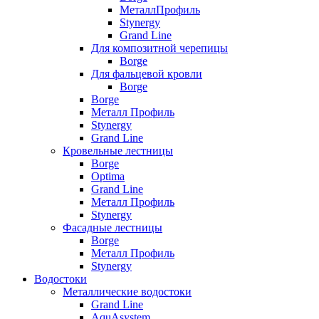
МеталлПрофиль
Stynergy
Grand Line
Для композитной черепицы
Borge
Для фальцевой кровли
Borge
Borge
Металл Профиль
Stynergy
Grand Line
Кровельные лестницы
Borge
Optima
Grand Line
Металл Профиль
Stynergy
Фасадные лестницы
Borge
Металл Профиль
Stynergy
Водостоки
Металлические водостоки
Grand Line
AquAsystem