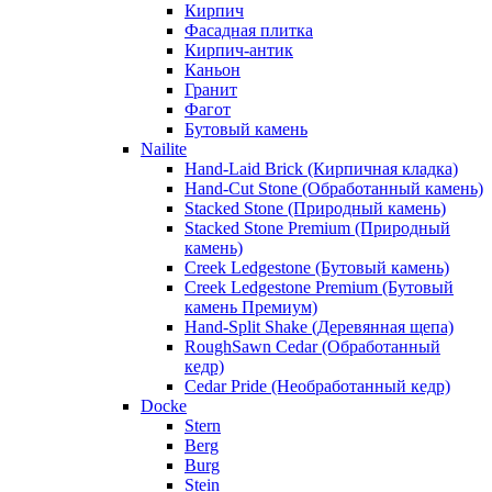
Кирпич
Фасадная плитка
Кирпич-антик
Каньон
Гранит
Фагот
Бутовый камень
Nailite
Hand-Laid Brick (Кирпичная кладка)
Hand-Cut Stone (Обработанный камень)
Stacked Stone (Природный камень)
Stacked Stone Premium (Природный
камень)
Creek Ledgestone (Бутовый камень)
Creek Ledgestone Premium (Бутовый
камень Премиум)
Hand-Split Shake (Деревянная щепа)
RoughSawn Cedar (Обработанный
кедр)
Cedar Pride (Необработанный кедр)
Docke
Stern
Berg
Burg
Stein