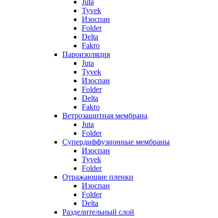
Juta
Tyvek
Изоспан
Folder
Delta
Fakro
Пароизоляция
Juta
Tyvek
Изоспан
Folder
Delta
Fakro
Ветрозащитная мембрана
Juta
Folder
Супердиффузионные мембраны
Изоспан
Tyvek
Folder
Отражающие пленки
Изоспан
Folder
Delta
Разделительный слой