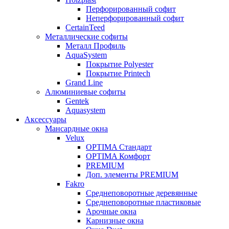
Перфорированный софит
Неперфорированный софит
CertainTeed
Металлические софиты
Металл Профиль
AquaSystem
Покрытие Polyester
Покрытие Printech
Grand Line
Алюминиевые софиты
Gentek
Aquasystem
Аксессуары
Мансардные окна
Velux
OPTIMA Стандарт
OPTIMA Комфорт
PREMIUM
Доп. элементы PREMIUM
Fakro
Cреднеповоротные деревянные
Cреднеповоротные пластиковые
Арочные окна
Карнизные окна