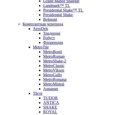
Grand Manor Shangle
Landmark™ TL
Presidential Shake™ TL
Presidential Shake
Belmont
Композитная черепица
AeroDek
Традиция
Робуст
Флоренция
MetroTile
MetroBond
MetroRoman
MetroShake-2
MetroClassic
MetroViksen
MetroGallo
MetroRomana
MetroMistral
Aquapan
Tilcor
TUDOR
ANTICA
SHAKE
ROYAL