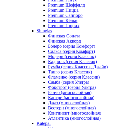
Premium Шеффилд
Premium Ницца
Premium Саппоро
Premium Кёльн
Premium Цюрих
Shinglas
Финская Соната
Финская Аккорд
Болеро (серия Комфорт)
Сальса (серия Комфорт)
Модерн (серия Классик)
Кадриль (серия Классик)
Румба (серия Классик, Джайв)
Танго (серия Классик)
Фламенко (серия Классик)
Самба (серия Ультра)
Фокстрот (серия Ультра)
Ранчо (многослойная)
Кантри (многослойная)
Джаз (многослойная)
Вестерн (многослойная)
Континент (многослойная)
Атлантика (многослойная)
Katepal