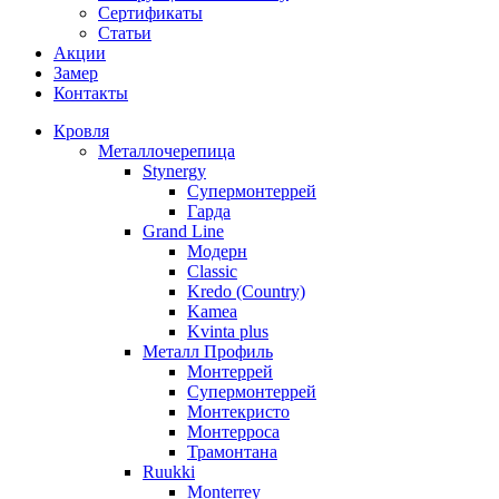
Сертификаты
Статьи
Акции
Замер
Контакты
Кровля
Металлочерепица
Stynergy
Супермонтеррей
Гарда
Grand Line
Модерн
Classic
Kredo (Country)
Kamea
Kvinta plus
Металл Профиль
Монтеррей
Супермонтеррей
Монтекристо
Монтерроса
Трамонтана
Ruukki
Monterrey