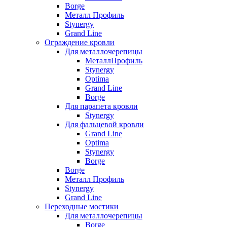
Borge
Металл Профиль
Stynergy
Grand Line
Ограждение кровли
Для металлочерепицы
МеталлПрофиль
Stynergy
Optima
Grand Line
Borge
Для парапета кровли
Stynergy
Для фальцевой кровли
Grand Line
Optima
Stynergy
Borge
Borge
Металл Профиль
Stynergy
Grand Line
Переходные мостики
Для металлочерепицы
Borge