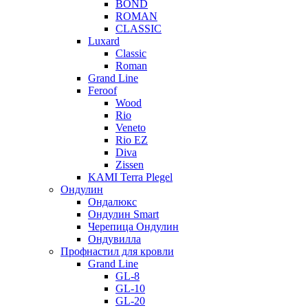
BOND
ROMAN
CLASSIC
Luxard
Classic
Roman
Grand Line
Feroof
Wood
Rio
Veneto
Rio EZ
Diva
Zissen
KAMI Terra Plegel
Ондулин
Ондалюкс
Ондулин Smart
Черепица Ондулин
Ондувилла
Профнастил для кровли
Grand Line
GL-8
GL-10
GL-20