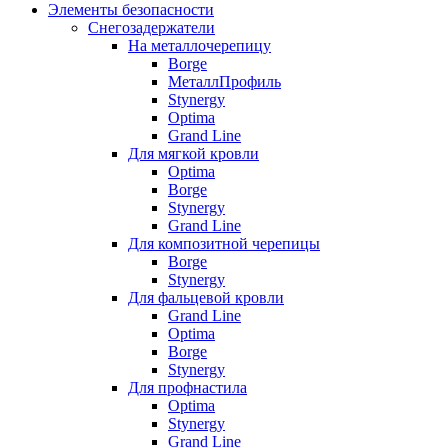
Элементы безопасности
Снегозадержатели
На металлочерепицу
Borge
МеталлПрофиль
Stynergy
Optima
Grand Line
Для мягкой кровли
Optima
Borge
Stynergy
Grand Line
Для композитной черепицы
Borge
Stynergy
Для фальцевой кровли
Grand Line
Optima
Borge
Stynergy
Для профнастила
Optima
Stynergy
Grand Line