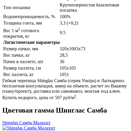
Крупнозернистая базальтовая
Тип посыпки
посыпка
Водонепроницаемость, %
100%
Толщина гонта, мм
3,3 (+0,2)
2
Вес 1 м
готового
9.5
покрытия, кг
Логистические параметры
Размер пачки, мм
320х1003х73
Вес пачки, кг
28,5
Пачек в паллете, шт
36
Размер паллета, см
105х105
Вес паллета, кг
1051
Гибкая черепица Shinglas Самба (серия Ультра) в Лыткарино:
бесплатная консультация, замер на объекте, расчет по Вашему
плану/проекту, доставка или самовывоз, монтаж под ключ.
2
Купить недорого, цена от 507 руб/м
.
Цветовая гамма Шинглас Самба
Shinglas Самба Малахит