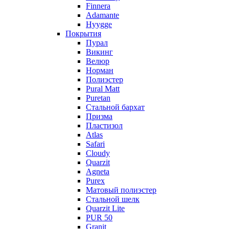
Finnera
Adamante
Hyygge
Покрытия
Пурал
Викинг
Велюр
Норман
Полиэстер
Pural Matt
Puretan
Стальной бархат
Призма
Пластизол
Atlas
Safari
Cloudy
Quarzit
Agneta
Purex
Матовый полиэстер
Стальной шелк
Quarzit Lite
PUR 50
Granit