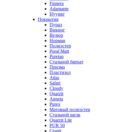
Finnera
Adamante
Hyygge
Покрытия
Пурал
Викинг
Велюр
Норман
Полиэстер
Pural Matt
Puretan
Стальной бархат
Призма
Пластизол
Atlas
Safari
Cloudy
Quarzit
Agneta
Purex
Матовый полиэстер
Стальной шелк
Quarzit Lite
PUR 50
Granit