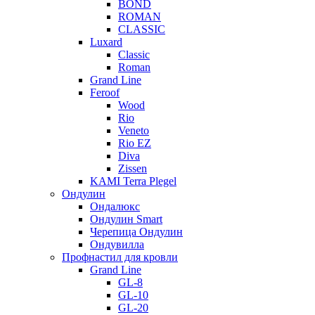
BOND
ROMAN
CLASSIC
Luxard
Classic
Roman
Grand Line
Feroof
Wood
Rio
Veneto
Rio EZ
Diva
Zissen
KAMI Terra Plegel
Ондулин
Ондалюкс
Ондулин Smart
Черепица Ондулин
Ондувилла
Профнастил для кровли
Grand Line
GL-8
GL-10
GL-20