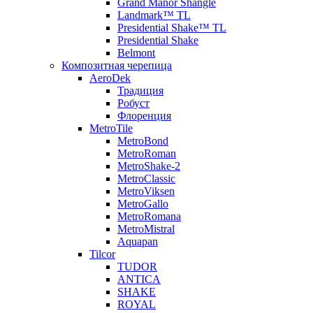
Grand Manor Shangle
Landmark™ TL
Presidential Shake™ TL
Presidential Shake
Belmont
Композитная черепица
AeroDek
Традиция
Робуст
Флоренция
MetroTile
MetroBond
MetroRoman
MetroShake-2
MetroClassic
MetroViksen
MetroGallo
MetroRomana
MetroMistral
Aquapan
Tilcor
TUDOR
ANTICA
SHAKE
ROYAL