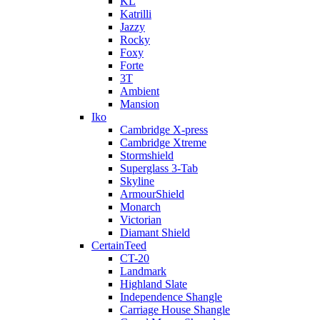
KL
Katrilli
Jazzy
Rocky
Foxy
Forte
3T
Ambient
Mansion
Iko
Cambridge X-press
Cambridge Xtreme
Stormshield
Superglass 3-Tab
Skyline
ArmourShield
Monarch
Victorian
Diamant Shield
CertainTeed
CT-20
Landmark
Highland Slate
Independence Shangle
Carriage House Shangle