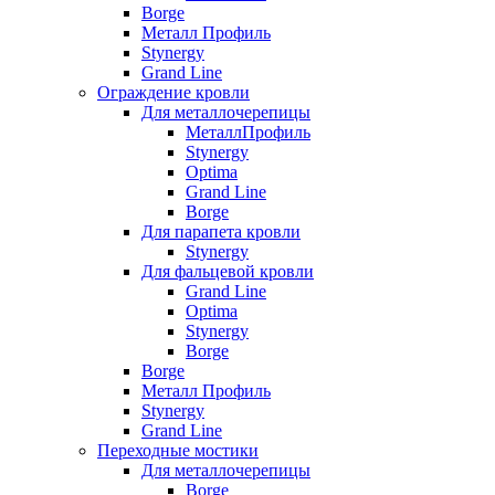
Borge
Металл Профиль
Stynergy
Grand Line
Ограждение кровли
Для металлочерепицы
МеталлПрофиль
Stynergy
Optima
Grand Line
Borge
Для парапета кровли
Stynergy
Для фальцевой кровли
Grand Line
Optima
Stynergy
Borge
Borge
Металл Профиль
Stynergy
Grand Line
Переходные мостики
Для металлочерепицы
Borge