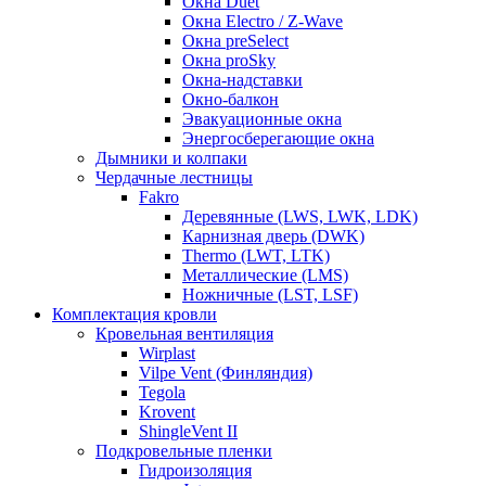
Окна Duet
Окна Electro / Z-Wave
Окна preSelect
Окна proSky
Окна-надставки
Окно-балкон
Эвакуационные окна
Энергосберегающие окна
Дымники и колпаки
Чердачные лестницы
Fakro
Деревянные (LWS, LWK, LDK)
Карнизная дверь (DWK)
Thermo (LWT, LTK)
Металлические (LMS)
Ножничные (LST, LSF)
Комплектация кровли
Кровельная вентиляция
Wirplast
Vilpe Vent (Финляндия)
Tegola
Krovent
ShingleVent II
Подкровельные пленки
Гидроизоляция