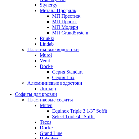
Stynergy
Металл Профиль
МП Престиж
МП Проект
МП Модерн
МП GrandSystem
Ruukki
Lindab
Пластиковые водостоки
Murol
Verat
Docke
Серия Standart
Серия Lux
Алюминиевые водостоки
Линкор
Софиты для кровли
Пластиковые софиты
Mitten
Equinox Triple 3 1/3” Soffit
Select Triple 4” Soffit
Tecos
Docke
Grand Line
Holzplast