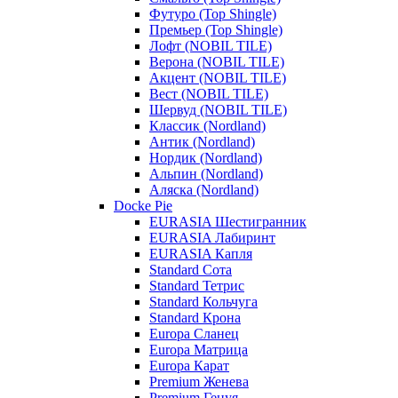
Футуро (Top Shingle)
Премьер (Top Shingle)
Лофт (NOBIL TILE)
Верона (NOBIL TILE)
Акцент (NOBIL TILE)
Вест (NOBIL TILE)
Шервуд (NOBIL TILE)
Классик (Nordland)
Антик (Nordland)
Нордик (Nordland)
Альпин (Nordland)
Аляска (Nordland)
Docke Pie
EURASIA Шестигранник
EURASIA Лабиринт
EURASIA Капля
Standard Сота
Standard Тетрис
Standard Кольчуга
Standard Крона
Europa Сланец
Europa Матрица
Europa Карат
Premium Женева
Premium Генуя