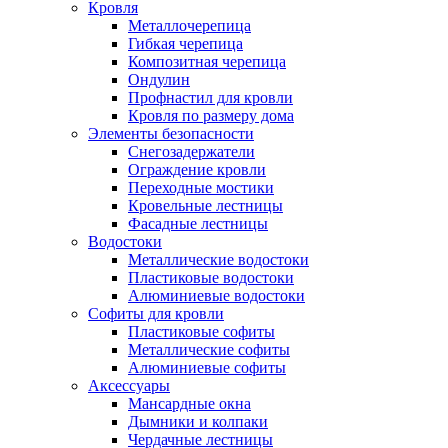
Кровля
Металлочерепица
Гибкая черепица
Композитная черепица
Ондулин
Профнастил для кровли
Кровля по размеру дома
Элементы безопасности
Снегозадержатели
Ограждение кровли
Переходные мостики
Кровельные лестницы
Фасадные лестницы
Водостоки
Металлические водостоки
Пластиковые водостоки
Алюминиевые водостоки
Софиты для кровли
Пластиковые софиты
Металлические софиты
Алюминиевые софиты
Аксессуары
Мансардные окна
Дымники и колпаки
Чердачные лестницы