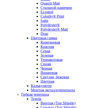
Quarzit Matt
Стальной кашемир
Ecosteel
Colority® Print
Satin
Polydexter®
Polydexter® Matt
Drap
Цветовая гамма
Коричневая
Красная
Серая
Зеленая
Терракотовая
Синяя
Черная
Вишневая
Светлая, бежевая
Цветная
Калькулятор
Монтаж металлочерепицы
Гибкая черепица
Tegola
Винтаж (Top Shingle)
Смальто (Top Shingle)