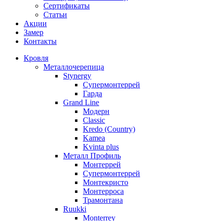
Сертификаты
Статьи
Акции
Замер
Контакты
Кровля
Металлочерепица
Stynergy
Супермонтеррей
Гарда
Grand Line
Модерн
Classic
Kredo (Country)
Kamea
Kvinta plus
Металл Профиль
Монтеррей
Супермонтеррей
Монтекристо
Монтерроса
Трамонтана
Ruukki
Monterrey