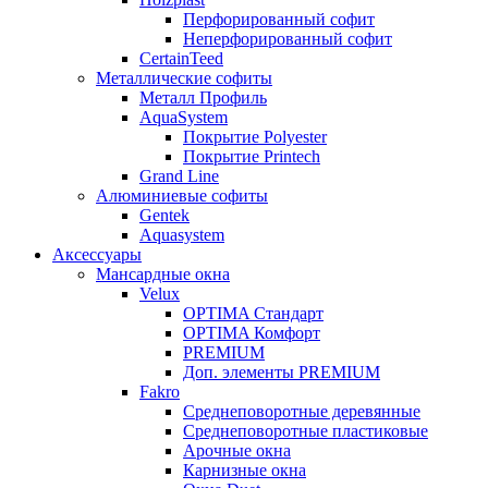
Перфорированный софит
Неперфорированный софит
CertainTeed
Металлические софиты
Металл Профиль
AquaSystem
Покрытие Polyester
Покрытие Printech
Grand Line
Алюминиевые софиты
Gentek
Aquasystem
Аксессуары
Мансардные окна
Velux
OPTIMA Стандарт
OPTIMA Комфорт
PREMIUM
Доп. элементы PREMIUM
Fakro
Cреднеповоротные деревянные
Cреднеповоротные пластиковые
Арочные окна
Карнизные окна