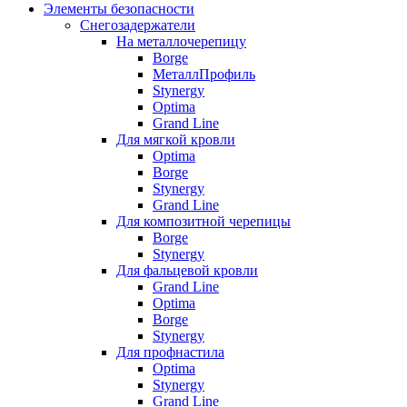
Элементы безопасности
Снегозадержатели
На металлочерепицу
Borge
МеталлПрофиль
Stynergy
Optima
Grand Line
Для мягкой кровли
Optima
Borge
Stynergy
Grand Line
Для композитной черепицы
Borge
Stynergy
Для фальцевой кровли
Grand Line
Optima
Borge
Stynergy
Для профнастила
Optima
Stynergy
Grand Line