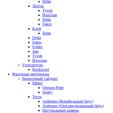
Delta
Ленты
Tyvek
Изоспан
Delta
Fakro
Клей
Delta
Delta
Fakro
Folder
Juta
Tyvek
Изоспан
Утеплители
Rockwool
Фасадные материалы
Виниловый сайдинг
Mitten
Oregon Pride
Sentry
Tecos
Ardennes (Корабельный брус)
Ardennes (Оцилиндрованный брус)
Натуральный камень