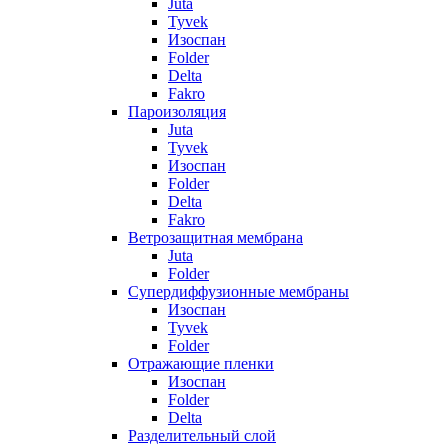
Juta
Tyvek
Изоспан
Folder
Delta
Fakro
Пароизоляция
Juta
Tyvek
Изоспан
Folder
Delta
Fakro
Ветрозащитная мембрана
Juta
Folder
Супердиффузионные мембраны
Изоспан
Tyvek
Folder
Отражающие пленки
Изоспан
Folder
Delta
Разделительный слой