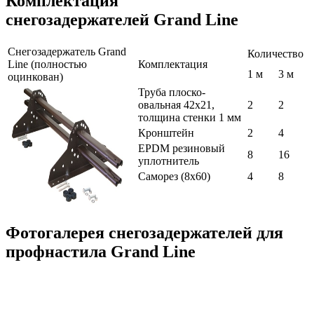
Комплектация
снегозадержателей Grand Line
Снегозадержатель Grand
Количество
Line (полностью
Комплектация
1 м
3 м
оцинкован)
Труба плоско-
овальная 42х21,
2
2
толщина стенки 1 мм
Кронштейн
2
4
EPDM резиновый
8
16
уплотнитель
Саморез (8x60)
4
8
Фотогалерея снегозадержателей для
профнастила Grand Line