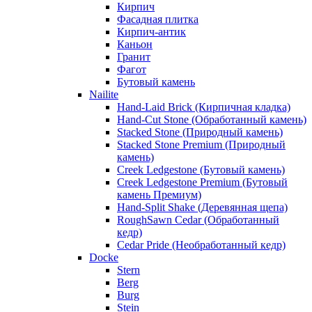
Кирпич
Фасадная плитка
Кирпич-антик
Каньон
Гранит
Фагот
Бутовый камень
Nailite
Hand-Laid Brick (Кирпичная кладка)
Hand-Cut Stone (Обработанный камень)
Stacked Stone (Природный камень)
Stacked Stone Premium (Природный
камень)
Creek Ledgestone (Бутовый камень)
Creek Ledgestone Premium (Бутовый
камень Премиум)
Hand-Split Shake (Деревянная щепа)
RoughSawn Cedar (Обработанный
кедр)
Cedar Pride (Необработанный кедр)
Docke
Stern
Berg
Burg
Stein