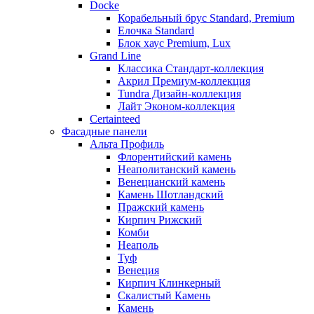
Docke
Корабельный брус Standard, Premium
Елочка Standard
Блок хаус Premium, Lux
Grand Line
Классика Стандарт-коллекция
Акрил Премиум-коллекция
Tundra Дизайн-коллекция
Лайт Эконом-коллекция
Certainteed
Фасадные панели
Альта Профиль
Флорентийский камень
Неаполитанский камень
Венецианский камень
Камень Шотландский
Пражский камень
Кирпич Рижский
Комби
Неаполь
Туф
Венеция
Кирпич Клинкерный
Скалистый Камень
Камень