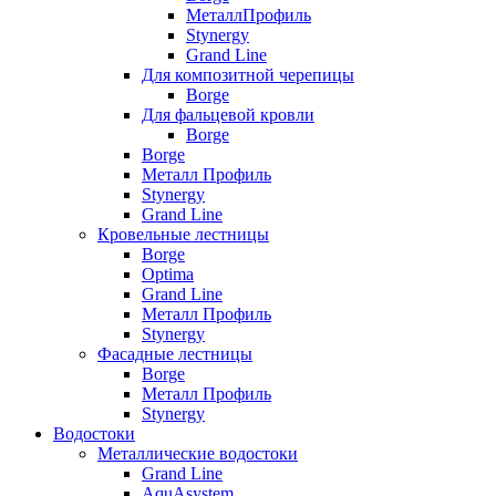
МеталлПрофиль
Stynergy
Grand Line
Для композитной черепицы
Borge
Для фальцевой кровли
Borge
Borge
Металл Профиль
Stynergy
Grand Line
Кровельные лестницы
Borge
Optima
Grand Line
Металл Профиль
Stynergy
Фасадные лестницы
Borge
Металл Профиль
Stynergy
Водостоки
Металлические водостоки
Grand Line
AquAsystem