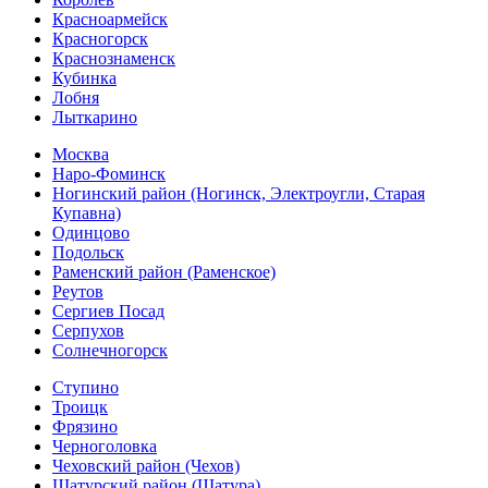
Красноармейск
Красногорск
Краснознаменск
Кубинка
Лобня
Лыткарино
Москва
Наро-Фоминск
Ногинский район (Ногинск, Электроугли, Старая
Купавна)
Одинцово
Подольск
Раменский район (Раменское)
Реутов
Сергиев Посад
Серпухов
Солнечногорск
Ступино
Троицк
Фрязино
Черноголовка
Чеховский район (Чехов)
Шатурский район (Шатура)