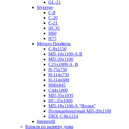
GL-21
Stynergy
C-8
C-20
C-21
НС35
Н60
H75
Металл Профиль
С-8х1150
МП-10x1100-А,В
МП-20х1100
С21х1000-А, В
H-75х750
Н-114х750
Н-114х600
Н60х845
С44х1000
МП-35х1035
НС-35х1000
МП-18х1100-А “Волна”
Поликарбонатный МП-20х1100
ПВХ С-8х1214
Interprofil
Кровля по размеру дома