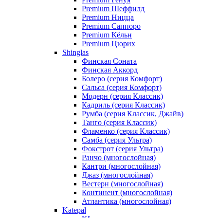
Premium Шеффилд
Premium Ницца
Premium Саппоро
Premium Кёльн
Premium Цюрих
Shinglas
Финская Соната
Финская Аккорд
Болеро (серия Комфорт)
Сальса (серия Комфорт)
Модерн (серия Классик)
Кадриль (серия Классик)
Румба (серия Классик, Джайв)
Танго (серия Классик)
Фламенко (серия Классик)
Самба (серия Ультра)
Фокстрот (серия Ультра)
Ранчо (многослойная)
Кантри (многослойная)
Джаз (многослойная)
Вестерн (многослойная)
Континент (многослойная)
Атлантика (многослойная)
Katepal