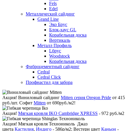
Fels
Edel
Металлический сайдинг
Grand Line
Эко Брус
Блок-хаус GL
Корабельная доска
Вертикаль
Металл Профиль
Lбрус
Woodstock
Корабельная доска
Фиброцементный сайдинг
Cedral
Cedral Click
Профнастил для забора
Акция!
Виниловый сайдинг
Mitten серия Oregon Pride
от 415
руб./шт. Софит
Mitten
от 690руб./м2!
Акция!
Мягкая кровля IKO Cambridge XPRESS
- 972 руб./м2
Акция!
Мягкая кровля Технониколь Джаз
цвета
Кастилия
,
Индиго
- 586р/м2; Вестерн цвет
Каньон
-