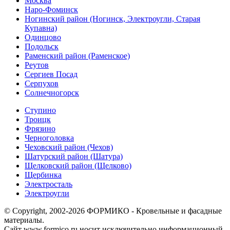
Москва
Наро-Фоминск
Ногинский район (Ногинск, Электроугли, Старая
Купавна)
Одинцово
Подольск
Раменский район (Раменское)
Реутов
Сергиев Посад
Серпухов
Солнечногорск
Ступино
Троицк
Фрязино
Черноголовка
Чеховский район (Чехов)
Шатурский район (Шатура)
Щелковский район (Щелково)
Щербинка
Электросталь
Электроугли
© Copyright, 2002-2026 ФОРМИКО - Кровельные и фасадные
материалы.
Сайт www.formico.ru носит исключительно информационный