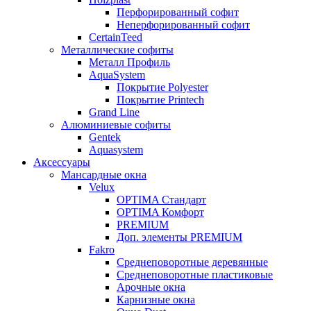
Перфорированный софит
Неперфорированный софит
CertainTeed
Металлические софиты
Металл Профиль
AquaSystem
Покрытие Polyester
Покрытие Printech
Grand Line
Алюминиевые софиты
Gentek
Aquasystem
Аксессуары
Мансардные окна
Velux
OPTIMA Стандарт
OPTIMA Комфорт
PREMIUM
Доп. элементы PREMIUM
Fakro
Cреднеповоротные деревянные
Cреднеповоротные пластиковые
Арочные окна
Карнизные окна