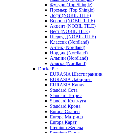
Футуро (Top Shingle)
Премьер (Top Shingle)
Лофт (NOBIL TILE)
Верона (NOBIL TILE)
Акцент (NOBIL TILE)
Вест (NOBIL TILE)
Шервуд (NOBIL TILE)
Классик (Nordland)
Антик (Nordland)
Нордик (Nordland)
Альпин (Nordland)
Аляска (Nordland)
Docke Pie
EURASIA Шестигранник
EURASIA Лабиринт
EURASIA Капля
Standard Сота
Standard Тетрис
Standard Кольчуга
Standard Крона
Europa Сланец
Europa Матрица
Europa Карат
Premium Женева
Premium Генуя