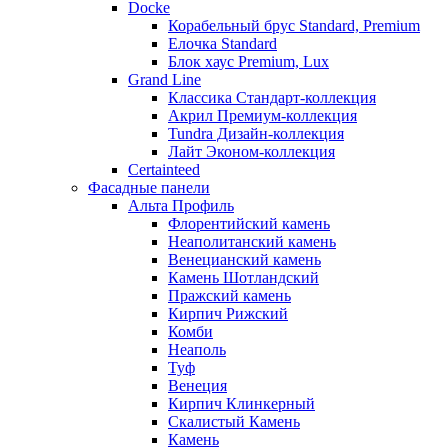
Docke
Корабельный брус Standard, Premium
Елочка Standard
Блок хаус Premium, Lux
Grand Line
Классика Стандарт-коллекция
Акрил Премиум-коллекция
Tundra Дизайн-коллекция
Лайт Эконом-коллекция
Certainteed
Фасадные панели
Альта Профиль
Флорентийский камень
Неаполитанский камень
Венецианский камень
Камень Шотландский
Пражский камень
Кирпич Рижский
Комби
Неаполь
Туф
Венеция
Кирпич Клинкерный
Скалистый Камень
Камень