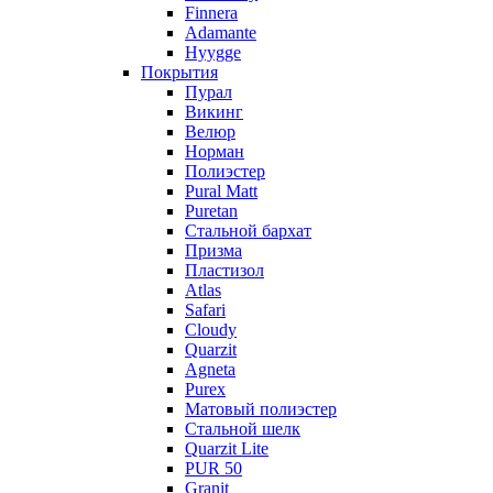
Finnera
Adamante
Hyygge
Покрытия
Пурал
Викинг
Велюр
Норман
Полиэстер
Pural Matt
Puretan
Стальной бархат
Призма
Пластизол
Atlas
Safari
Cloudy
Quarzit
Agneta
Purex
Матовый полиэстер
Стальной шелк
Quarzit Lite
PUR 50
Granit