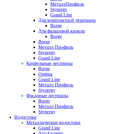
МеталлПрофиль
Stynergy
Grand Line
Для композитной черепицы
Borge
Для фальцевой кровли
Borge
Borge
Металл Профиль
Stynergy
Grand Line
Кровельные лестницы
Borge
Optima
Grand Line
Металл Профиль
Stynergy
Фасадные лестницы
Borge
Металл Профиль
Stynergy
Водостоки
Металлические водостоки
Grand Line
AquAsystem