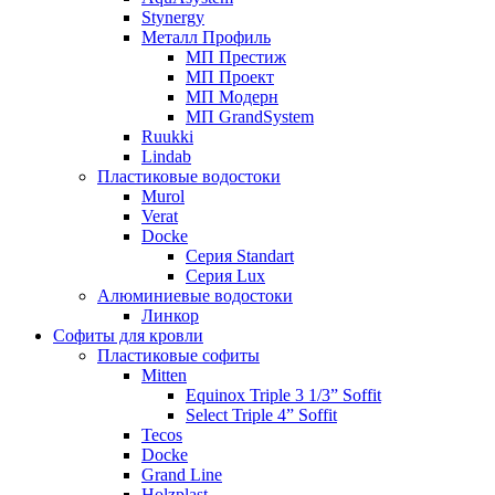
Stynergy
Металл Профиль
МП Престиж
МП Проект
МП Модерн
МП GrandSystem
Ruukki
Lindab
Пластиковые водостоки
Murol
Verat
Docke
Серия Standart
Серия Lux
Алюминиевые водостоки
Линкор
Софиты для кровли
Пластиковые софиты
Mitten
Equinox Triple 3 1/3” Soffit
Select Triple 4” Soffit
Tecos
Docke
Grand Line
Holzplast