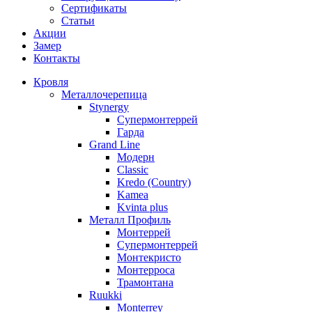
Сертификаты
Статьи
Акции
Замер
Контакты
Кровля
Металлочерепица
Stynergy
Супермонтеррей
Гарда
Grand Line
Модерн
Classic
Kredo (Country)
Kamea
Kvinta plus
Металл Профиль
Монтеррей
Супермонтеррей
Монтекристо
Монтерроса
Трамонтана
Ruukki
Monterrey