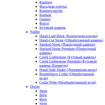
Кирпич
Фасадная плитка
Кирпич-антик
Каньон
Гранит
Фагот
Бутовый камень
Nailite
Hand-Laid Brick (Кирпичная кладка)
Hand-Cut Stone (Обработанный камень)
Stacked Stone (Природный камень)
Stacked Stone Premium (Природный
камень)
Creek Ledgestone (Бутовый камень)
Creek Ledgestone Premium (Бутовый
камень Премиум)
Hand-Split Shake (Деревянная щепа)
RoughSawn Cedar (Обработанный
кедр)
Cedar Pride (Необработанный кедр)
Docke
Stern
Berg
Burg
Stein