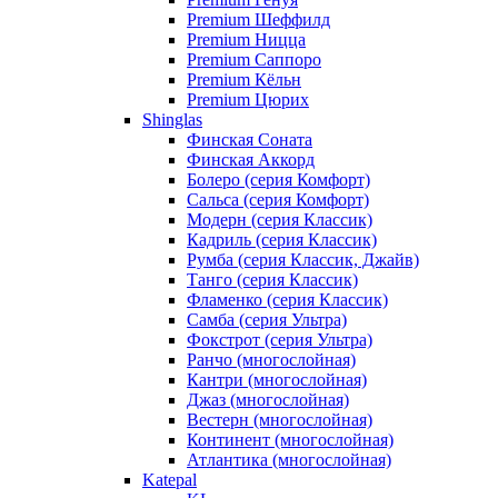
Premium Шеффилд
Premium Ницца
Premium Саппоро
Premium Кёльн
Premium Цюрих
Shinglas
Финская Соната
Финская Аккорд
Болеро (серия Комфорт)
Сальса (серия Комфорт)
Модерн (серия Классик)
Кадриль (серия Классик)
Румба (серия Классик, Джайв)
Танго (серия Классик)
Фламенко (серия Классик)
Самба (серия Ультра)
Фокстрот (серия Ультра)
Ранчо (многослойная)
Кантри (многослойная)
Джаз (многослойная)
Вестерн (многослойная)
Континент (многослойная)
Атлантика (многослойная)
Katepal