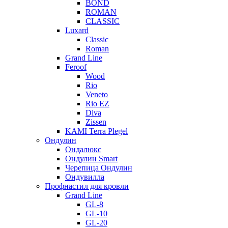
BOND
ROMAN
CLASSIC
Luxard
Classic
Roman
Grand Line
Feroof
Wood
Rio
Veneto
Rio EZ
Diva
Zissen
KAMI Terra Plegel
Ондулин
Ондалюкс
Ондулин Smart
Черепица Ондулин
Ондувилла
Профнастил для кровли
Grand Line
GL-8
GL-10
GL-20