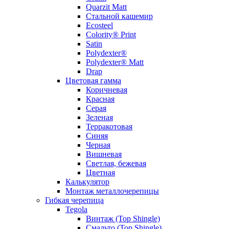
Quarzit Matt
Стальной кашемир
Ecosteel
Colority® Print
Satin
Polydexter®
Polydexter® Matt
Drap
Цветовая гамма
Коричневая
Красная
Серая
Зеленая
Терракотовая
Синяя
Черная
Вишневая
Светлая, бежевая
Цветная
Калькулятор
Монтаж металлочерепицы
Гибкая черепица
Tegola
Винтаж (Top Shingle)
Смальто (Top Shingle)