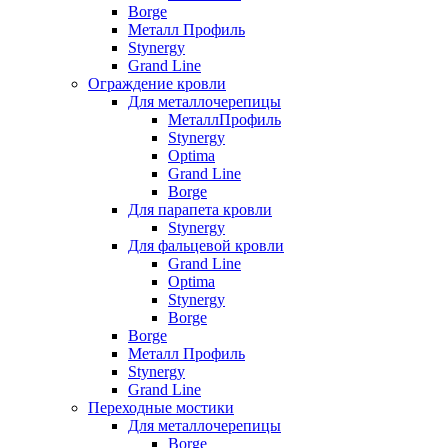
Borge
Металл Профиль
Stynergy
Grand Line
Ограждение кровли
Для металлочерепицы
МеталлПрофиль
Stynergy
Optima
Grand Line
Borge
Для парапета кровли
Stynergy
Для фальцевой кровли
Grand Line
Optima
Stynergy
Borge
Borge
Металл Профиль
Stynergy
Grand Line
Переходные мостики
Для металлочерепицы
Borge