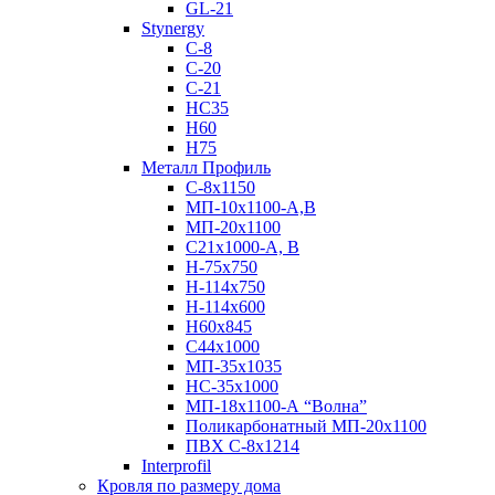
GL-21
Stynergy
C-8
C-20
C-21
НС35
Н60
H75
Металл Профиль
С-8х1150
МП-10x1100-А,В
МП-20х1100
С21х1000-А, В
H-75х750
Н-114х750
Н-114х600
Н60х845
С44х1000
МП-35х1035
НС-35х1000
МП-18х1100-А “Волна”
Поликарбонатный МП-20х1100
ПВХ С-8х1214
Interprofil
Кровля по размеру дома