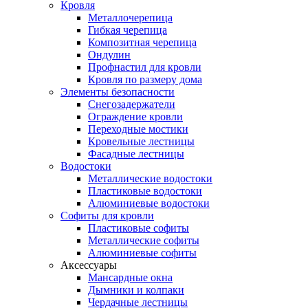
Кровля
Металлочерепица
Гибкая черепица
Композитная черепица
Ондулин
Профнастил для кровли
Кровля по размеру дома
Элементы безопасности
Снегозадержатели
Ограждение кровли
Переходные мостики
Кровельные лестницы
Фасадные лестницы
Водостоки
Металлические водостоки
Пластиковые водостоки
Алюминиевые водостоки
Софиты для кровли
Пластиковые софиты
Металлические софиты
Алюминиевые софиты
Аксессуары
Мансардные окна
Дымники и колпаки
Чердачные лестницы