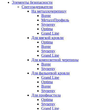
Элементы безопасности
Снегозадержатели
На металлочерепицу
Borge
МеталлПрофиль
Stynergy
Optima
Grand Line
Для мягкой кровли
Optima
Borge
Stynergy
Grand Line
Для композитной черепицы
Borge
Stynergy
Для фальцевой кровли
Grand Line
Optima
Borge
Stynergy
Для профнастила
Optima
Stynergy
Grand Line