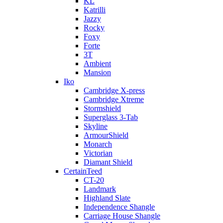
KL
Katrilli
Jazzy
Rocky
Foxy
Forte
3T
Ambient
Mansion
Iko
Cambridge X-press
Cambridge Xtreme
Stormshield
Superglass 3-Tab
Skyline
ArmourShield
Monarch
Victorian
Diamant Shield
CertainTeed
CT-20
Landmark
Highland Slate
Independence Shangle
Carriage House Shangle