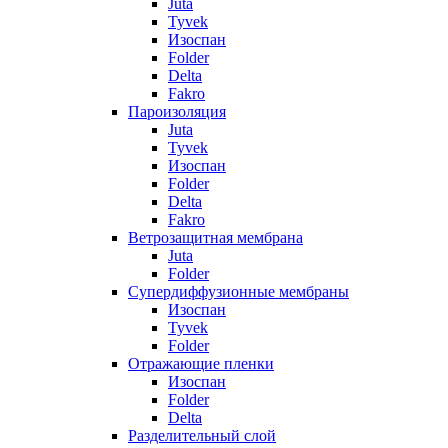
Juta
Tyvek
Изоспан
Folder
Delta
Fakro
Пароизоляция
Juta
Tyvek
Изоспан
Folder
Delta
Fakro
Ветрозащитная мембрана
Juta
Folder
Супердиффузионные мембраны
Изоспан
Tyvek
Folder
Отражающие пленки
Изоспан
Folder
Delta
Разделительный слой