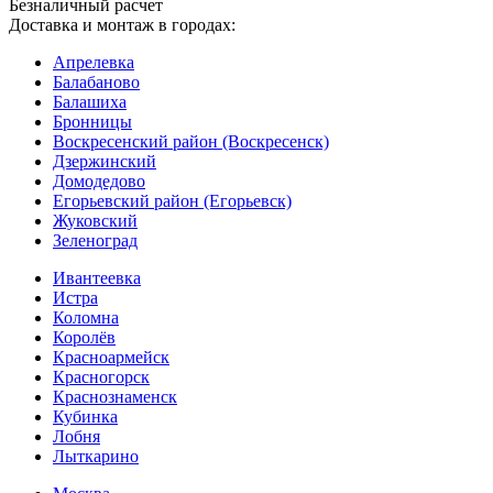
Безналичный расчет
Доставка и монтаж в городах:
Апрелевка
Балабаново
Балашиха
Бронницы
Воскресенский район (Воскресенск)
Дзержинский
Домодедово
Егорьевский район (Егорьевск)
Жуковский
Зеленоград
Ивантеевка
Истра
Коломна
Королёв
Красноармейск
Красногорск
Краснознаменск
Кубинка
Лобня
Лыткарино