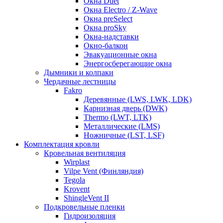
Окна Duet
Окна Electro / Z-Wave
Окна preSelect
Окна proSky
Окна-надставки
Окно-балкон
Эвакуационные окна
Энергосберегающие окна
Дымники и колпаки
Чердачные лестницы
Fakro
Деревянные (LWS, LWK, LDK)
Карнизная дверь (DWK)
Thermo (LWT, LTK)
Металлические (LMS)
Ножничные (LST, LSF)
Комплектация кровли
Кровельная вентиляция
Wirplast
Vilpe Vent (Финляндия)
Tegola
Krovent
ShingleVent II
Подкровельные пленки
Гидроизоляция