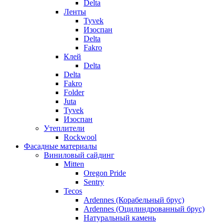
Delta
Ленты
Tyvek
Изоспан
Delta
Fakro
Клей
Delta
Delta
Fakro
Folder
Juta
Tyvek
Изоспан
Утеплители
Rockwool
Фасадные материалы
Виниловый сайдинг
Mitten
Oregon Pride
Sentry
Tecos
Ardennes (Корабельный брус)
Ardennes (Оцилиндрованный брус)
Натуральный камень