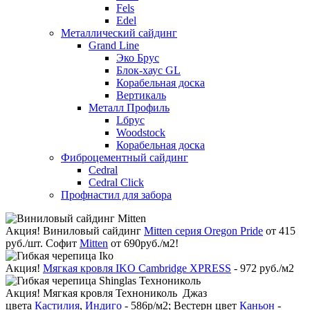
Fels
Edel
Металлический сайдинг
Grand Line
Эко Брус
Блок-хаус GL
Корабельная доска
Вертикаль
Металл Профиль
Lбрус
Woodstock
Корабельная доска
Фиброцементный сайдинг
Cedral
Cedral Click
Профнастил для забора
Акция!
Виниловый сайдинг
Mitten серия Oregon Pride
от 415
руб./шт. Софит
Mitten
от 690руб./м2!
Акция!
Мягкая кровля IKO Cambridge XPRESS
- 972 руб./м2
Акция!
Мягкая кровля Технониколь Джаз
цвета
Кастилия
,
Индиго
- 586р/м2; Вестерн цвет
Каньон
-