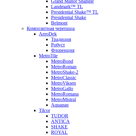
Grand Manor Shangle
Landmark™ TL
Presidential Shake™ TL
Presidential Shake
Belmont
Композитная черепица
AeroDek
Традиция
Робуст
Флоренция
MetroTile
MetroBond
MetroRoman
MetroShake-2
MetroClassic
MetroViksen
MetroGallo
MetroRomana
MetroMistral
Aquapan
Tilcor
TUDOR
ANTICA
SHAKE
ROYAL