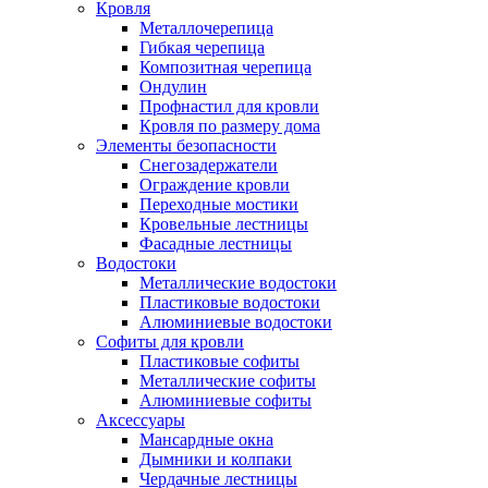
Кровля
Металлочерепица
Гибкая черепица
Композитная черепица
Ондулин
Профнастил для кровли
Кровля по размеру дома
Элементы безопасности
Снегозадержатели
Ограждение кровли
Переходные мостики
Кровельные лестницы
Фасадные лестницы
Водостоки
Металлические водостоки
Пластиковые водостоки
Алюминиевые водостоки
Софиты для кровли
Пластиковые софиты
Металлические софиты
Алюминиевые софиты
Аксессуары
Мансардные окна
Дымники и колпаки
Чердачные лестницы