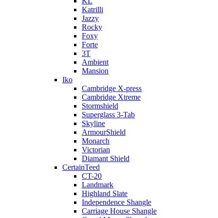
KL
Katrilli
Jazzy
Rocky
Foxy
Forte
3T
Ambient
Mansion
Iko
Cambridge X-press
Cambridge Xtreme
Stormshield
Superglass 3-Tab
Skyline
ArmourShield
Monarch
Victorian
Diamant Shield
CertainTeed
CT-20
Landmark
Highland Slate
Independence Shangle
Carriage House Shangle