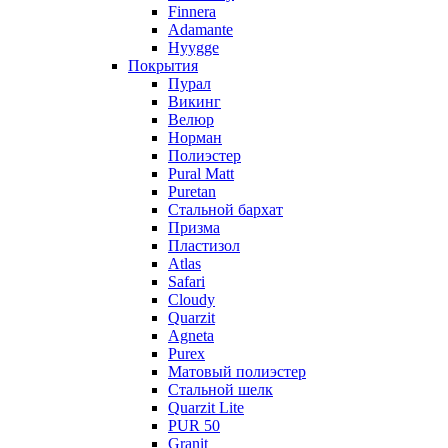
Finnera
Adamante
Hyygge
Покрытия
Пурал
Викинг
Велюр
Норман
Полиэстер
Pural Matt
Puretan
Стальной бархат
Призма
Пластизол
Atlas
Safari
Cloudy
Quarzit
Agneta
Purex
Матовый полиэстер
Стальной шелк
Quarzit Lite
PUR 50
Granit