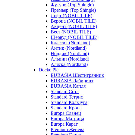
Футуро (Top Shingle)
Премьер (Top Shingle)
Лофт (NOBIL TILE)
Верона (NOBIL TILE)
Акцент (NOBIL TILE)
Вест (NOBIL TILE)
Шервуд (NOBIL TILE)
Классик (Nordland)
Антик (Nordland)
Нордик (Nordland)
Альпин (Nordland)
Аляска (Nordland)
Docke Pie
EURASIA Шестигранник
EURASIA Лабиринт
EURASIA Капля
Standard Сота
Standard Тетрис
Standard Кольчуга
Standard Крона
Europa Сланец
Europa Матрица
Europa Карат
Premium Женева
Premium Генуя