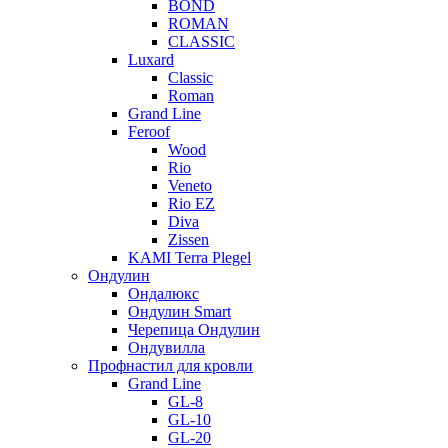
BOND
ROMAN
CLASSIC
Luxard
Classic
Roman
Grand Line
Feroof
Wood
Rio
Veneto
Rio EZ
Diva
Zissen
KAMI Terra Plegel
Ондулин
Ондалюкс
Ондулин Smart
Черепица Ондулин
Ондувилла
Профнастил для кровли
Grand Line
GL-8
GL-10
GL-20