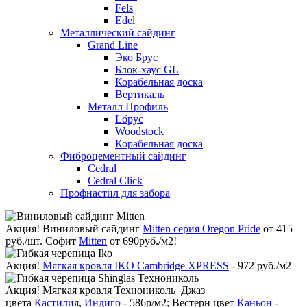
Fels
Edel
Металлический сайдинг
Grand Line
Эко Брус
Блок-хаус GL
Корабельная доска
Вертикаль
Металл Профиль
Lбрус
Woodstock
Корабельная доска
Фиброцементный сайдинг
Cedral
Cedral Click
Профнастил для забора
Акция!
Виниловый сайдинг
Mitten серия Oregon Pride
от 415
руб./шт. Софит
Mitten
от 690руб./м2!
Акция!
Мягкая кровля IKO Cambridge XPRESS
- 972 руб./м2
Акция!
Мягкая кровля Технониколь Джаз
цвета
Кастилия
,
Индиго
- 586р/м2; Вестерн цвет
Каньон
-