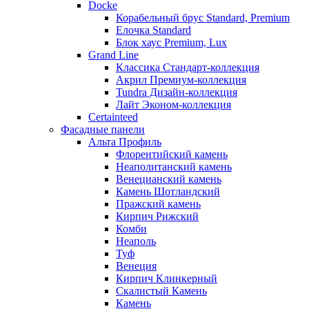
Docke
Корабельный брус Standard, Premium
Елочка Standard
Блок хаус Premium, Lux
Grand Line
Классика Стандарт-коллекция
Акрил Премиум-коллекция
Tundra Дизайн-коллекция
Лайт Эконом-коллекция
Certainteed
Фасадные панели
Альта Профиль
Флорентийский камень
Неаполитанский камень
Венецианский камень
Камень Шотландский
Пражский камень
Кирпич Рижский
Комби
Неаполь
Туф
Венеция
Кирпич Клинкерный
Скалистый Камень
Камень