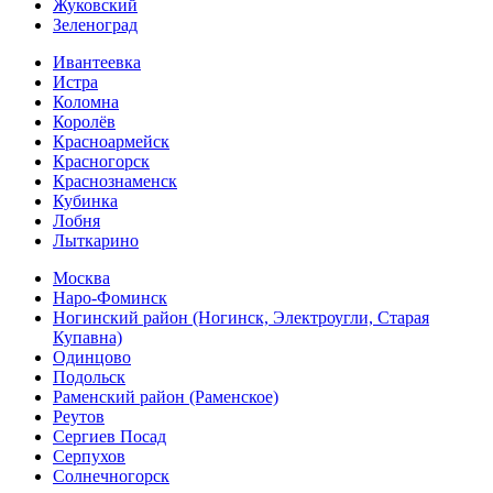
Жуковский
Зеленоград
Ивантеевка
Истра
Коломна
Королёв
Красноармейск
Красногорск
Краснознаменск
Кубинка
Лобня
Лыткарино
Москва
Наро-Фоминск
Ногинский район (Ногинск, Электроугли, Старая
Купавна)
Одинцово
Подольск
Раменский район (Раменское)
Реутов
Сергиев Посад
Серпухов
Солнечногорск