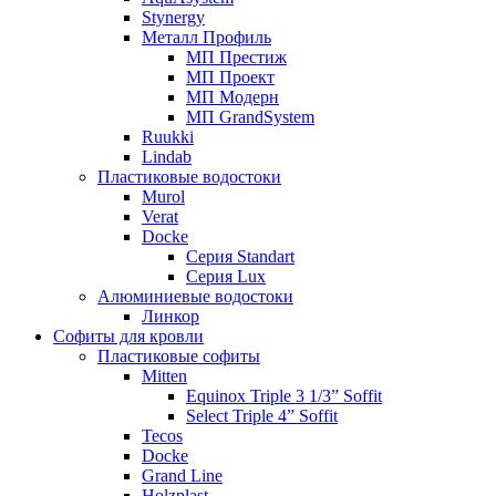
Stynergy
Металл Профиль
МП Престиж
МП Проект
МП Модерн
МП GrandSystem
Ruukki
Lindab
Пластиковые водостоки
Murol
Verat
Docke
Серия Standart
Серия Lux
Алюминиевые водостоки
Линкор
Софиты для кровли
Пластиковые софиты
Mitten
Equinox Triple 3 1/3” Soffit
Select Triple 4” Soffit
Tecos
Docke
Grand Line
Holzplast