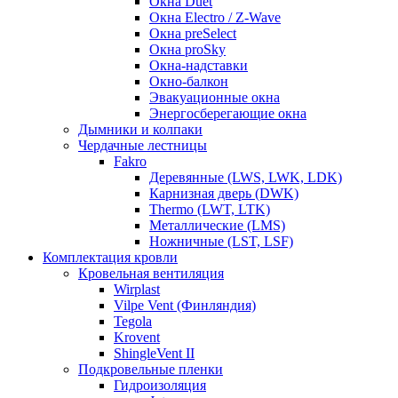
Окна Duet
Окна Electro / Z-Wave
Окна preSelect
Окна proSky
Окна-надставки
Окно-балкон
Эвакуационные окна
Энергосберегающие окна
Дымники и колпаки
Чердачные лестницы
Fakro
Деревянные (LWS, LWK, LDK)
Карнизная дверь (DWK)
Thermo (LWT, LTK)
Металлические (LMS)
Ножничные (LST, LSF)
Комплектация кровли
Кровельная вентиляция
Wirplast
Vilpe Vent (Финляндия)
Tegola
Krovent
ShingleVent II
Подкровельные пленки
Гидроизоляция