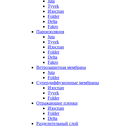
Juta
Tyvek
Изоспан
Folder
Delta
Fakro
Пароизоляция
Juta
Tyvek
Изоспан
Folder
Delta
Fakro
Ветрозащитная мембрана
Juta
Folder
Супердиффузионные мембраны
Изоспан
Tyvek
Folder
Отражающие пленки
Изоспан
Folder
Delta
Разделительный слой