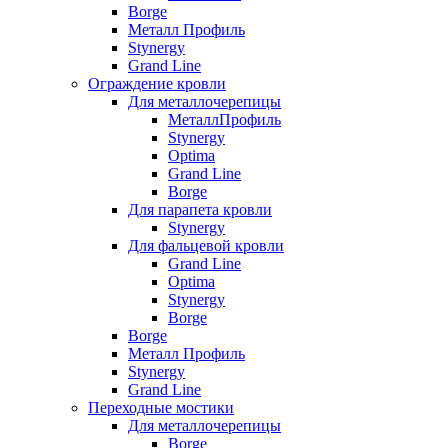
Borge
Металл Профиль
Stynergy
Grand Line
Ограждение кровли
Для металлочерепицы
МеталлПрофиль
Stynergy
Optima
Grand Line
Borge
Для парапета кровли
Stynergy
Для фальцевой кровли
Grand Line
Optima
Stynergy
Borge
Borge
Металл Профиль
Stynergy
Grand Line
Переходные мостики
Для металлочерепицы
Borge