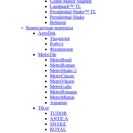
Grand Manor Shangle
Landmark™ TL
Presidential Shake™ TL
Presidential Shake
Belmont
Композитная черепица
AeroDek
Традиция
Робуст
Флоренция
MetroTile
MetroBond
MetroRoman
MetroShake-2
MetroClassic
MetroViksen
MetroGallo
MetroRomana
MetroMistral
Aquapan
Tilcor
TUDOR
ANTICA
SHAKE
ROYAL