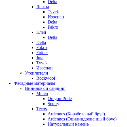
Delta
Ленты
Tyvek
Изоспан
Delta
Fakro
Клей
Delta
Delta
Fakro
Folder
Juta
Tyvek
Изоспан
Утеплители
Rockwool
Фасадные материалы
Виниловый сайдинг
Mitten
Oregon Pride
Sentry
Tecos
Ardennes (Корабельный брус)
Ardennes (Оцилиндрованный брус)
Натуральный камень