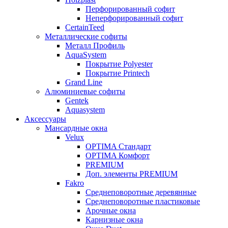
Перфорированный софит
Неперфорированный софит
CertainTeed
Металлические софиты
Металл Профиль
AquaSystem
Покрытие Polyester
Покрытие Printech
Grand Line
Алюминиевые софиты
Gentek
Aquasystem
Аксессуары
Мансардные окна
Velux
OPTIMA Стандарт
OPTIMA Комфорт
PREMIUM
Доп. элементы PREMIUM
Fakro
Cреднеповоротные деревянные
Cреднеповоротные пластиковые
Арочные окна
Карнизные окна