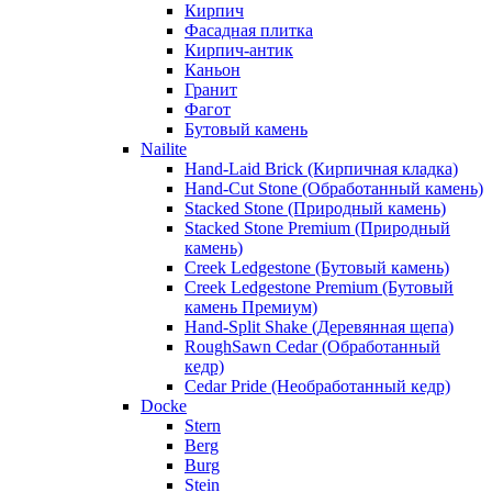
Кирпич
Фасадная плитка
Кирпич-антик
Каньон
Гранит
Фагот
Бутовый камень
Nailite
Hand-Laid Brick (Кирпичная кладка)
Hand-Cut Stone (Обработанный камень)
Stacked Stone (Природный камень)
Stacked Stone Premium (Природный
камень)
Creek Ledgestone (Бутовый камень)
Creek Ledgestone Premium (Бутовый
камень Премиум)
Hand-Split Shake (Деревянная щепа)
RoughSawn Cedar (Обработанный
кедр)
Cedar Pride (Необработанный кедр)
Docke
Stern
Berg
Burg
Stein