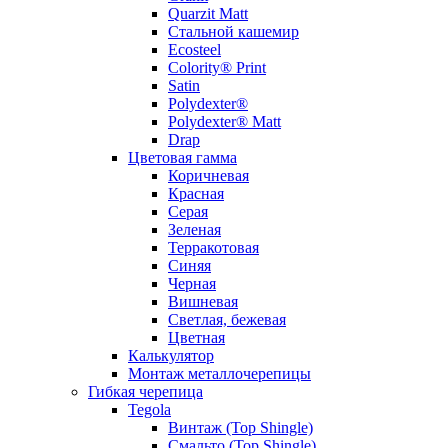
Quarzit Matt
Стальной кашемир
Ecosteel
Colority® Print
Satin
Polydexter®
Polydexter® Matt
Drap
Цветовая гамма
Коричневая
Красная
Серая
Зеленая
Терракотовая
Синяя
Черная
Вишневая
Светлая, бежевая
Цветная
Калькулятор
Монтаж металлочерепицы
Гибкая черепица
Tegola
Винтаж (Top Shingle)
Смальто (Top Shingle)