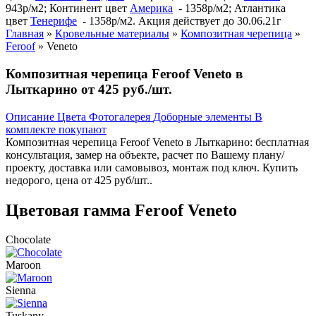
943р/м2; Континент цвет
Америка
- 1358р/м2; Атлантика
цвет
Тенерифе
- 1358р/м2. Акция действует до 30.06.21г
Главная
»
Кровельные материалы
»
Композитная черепица
»
Feroof
»
Veneto
Композитная черепица Feroof Veneto в
Лыткарино от 425 руб./шт.
Описание
Цвета
Фотогалерея
Доборные элементы
В
комплекте покупают
Композитная черепица Feroof Veneto в Лыткарино: бесплатная
консультация, замер на объекте, расчет по Вашему плану/
проекту, доставка или самовывоз, монтаж под ключ. Купить
недорого, цена от 425 руб/шт..
Цветовая гамма Feroof Veneto
Chocolate
Maroon
Sienna
Tuskany