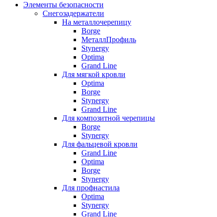
Элементы безопасности
Снегозадержатели
На металлочерепицу
Borge
МеталлПрофиль
Stynergy
Optima
Grand Line
Для мягкой кровли
Optima
Borge
Stynergy
Grand Line
Для композитной черепицы
Borge
Stynergy
Для фальцевой кровли
Grand Line
Optima
Borge
Stynergy
Для профнастила
Optima
Stynergy
Grand Line