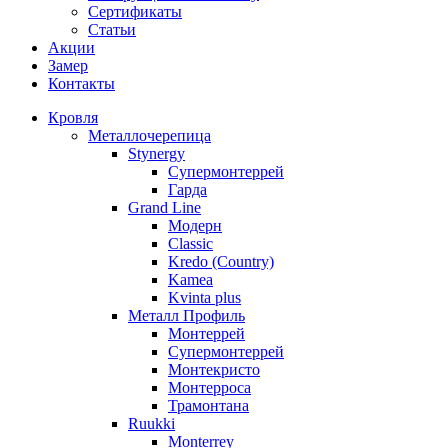
Сертификаты
Статьи
Акции
Замер
Контакты
Кровля
Металлочерепица
Stynergy
Супермонтеррей
Гарда
Grand Line
Модерн
Classic
Kredo (Country)
Kamea
Kvinta plus
Металл Профиль
Монтеррей
Супермонтеррей
Монтекристо
Монтерроса
Трамонтана
Ruukki
Monterrey