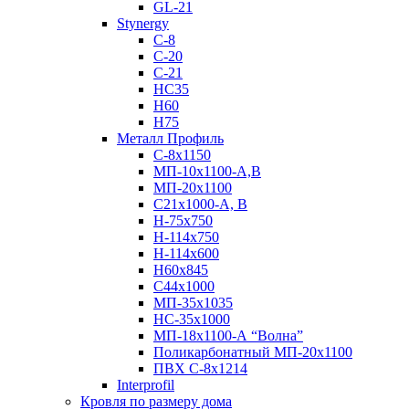
GL-21
Stynergy
C-8
C-20
C-21
НС35
Н60
H75
Металл Профиль
С-8х1150
МП-10x1100-А,В
МП-20х1100
С21х1000-А, В
H-75х750
Н-114х750
Н-114х600
Н60х845
С44х1000
МП-35х1035
НС-35х1000
МП-18х1100-А “Волна”
Поликарбонатный МП-20х1100
ПВХ С-8х1214
Interprofil
Кровля по размеру дома