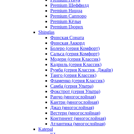
Premium Шеффилд
Premium Ницца
Premium Саппоро
Premium Кёльн
Premium Цюрих
Shinglas
Финская Соната
Финская Аккорд
Болеро (серия Комфорт)
Сальса (серия Комфорт)
Модерн (серия Классик)
Кадриль (серия Классик)
Румба (серия Классик, Джайв)
Танго (серия Классик)
Фламенко (серия Классик)
Самба (серия Ультра)
Фокстрот (серия Ультра)
Ранчо (многослойная)
Кантри (многослойная)
Джаз (многослойная)
Вестерн (многослойная)
Континент (многослойная)
Атлантика (многослойная)
Katepal