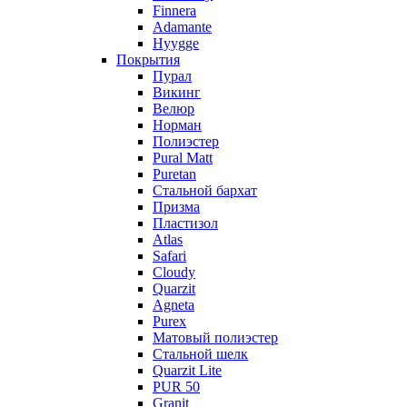
Finnera
Adamante
Hyygge
Покрытия
Пурал
Викинг
Велюр
Норман
Полиэстер
Pural Matt
Puretan
Стальной бархат
Призма
Пластизол
Atlas
Safari
Cloudy
Quarzit
Agneta
Purex
Матовый полиэстер
Стальной шелк
Quarzit Lite
PUR 50
Granit