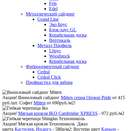
Fels
Edel
Металлический сайдинг
Grand Line
Эко Брус
Блок-хаус GL
Корабельная доска
Вертикаль
Металл Профиль
Lбрус
Woodstock
Корабельная доска
Фиброцементный сайдинг
Cedral
Cedral Click
Профнастил для забора
Акция!
Виниловый сайдинг
Mitten серия Oregon Pride
от 415
руб./шт. Софит
Mitten
от 690руб./м2!
Акция!
Мягкая кровля IKO Cambridge XPRESS
- 972 руб./м2
Акция!
Мягкая кровля Технониколь Джаз
цвета
Кастилия
,
Индиго
- 586р/м2; Вестерн цвет
Каньон
-