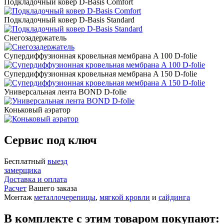
Подкладочный ковер D-Basis Comfort
Подкладочный ковер D-Basis Standard
Снегозадержатель
Супердиффузионная кровельная мембрана A 100 D-folie
Супердиффузионная кровельная мембрана A 150 D-folie
Универсальная лента BOND D-folie
Коньковый аэратор
Сервис под ключ
Бесплатный
выезд
замерщика
Доставка и оплата
Расчет
Вашего заказа
Монтаж
металлочерепицы
,
мягкой кровли
и
сайдинга
В комплекте с этим товаром покупают: