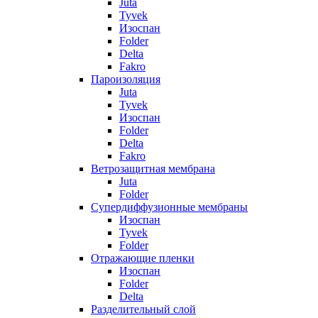
Juta
Tyvek
Изоспан
Folder
Delta
Fakro
Пароизоляция
Juta
Tyvek
Изоспан
Folder
Delta
Fakro
Ветрозащитная мембрана
Juta
Folder
Супердиффузионные мембраны
Изоспан
Tyvek
Folder
Отражающие пленки
Изоспан
Folder
Delta
Разделительный слой