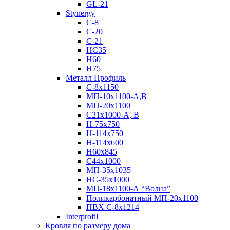
GL-21
Stynergy
C-8
C-20
C-21
НС35
Н60
H75
Металл Профиль
С-8х1150
МП-10x1100-А,В
МП-20х1100
С21х1000-А, В
H-75х750
Н-114х750
Н-114х600
Н60х845
С44х1000
МП-35х1035
НС-35х1000
МП-18х1100-А “Волна”
Поликарбонатный МП-20х1100
ПВХ С-8х1214
Interprofil
Кровля по размеру дома