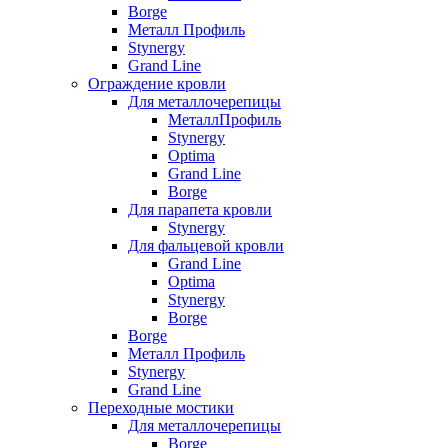
Borge
Металл Профиль
Stynergy
Grand Line
Ограждение кровли
Для металлочерепицы
МеталлПрофиль
Stynergy
Optima
Grand Line
Borge
Для парапета кровли
Stynergy
Для фальцевой кровли
Grand Line
Optima
Stynergy
Borge
Borge
Металл Профиль
Stynergy
Grand Line
Переходные мостики
Для металлочерепицы
Borge