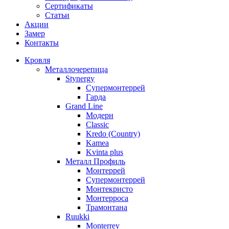
Сертификаты
Статьи
Акции
Замер
Контакты
Кровля
Металлочерепица
Stynergy
Супермонтеррей
Гарда
Grand Line
Модерн
Classic
Kredo (Country)
Kamea
Kvinta plus
Металл Профиль
Монтеррей
Супермонтеррей
Монтекристо
Монтерроса
Трамонтана
Ruukki
Monterrey