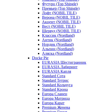
Футуро (Top Shingle)
Премьер (Top Shingle)
Лофт (NOBIL TILE)
Верона (NOBIL TILE)
Акцент (NOBIL TILE)
Вест (NOBIL TILE)
Шервуд (NOBIL TILE)
Классик (Nordland)
Антик (Nordland)
Нордик (Nordland)
Альпин (Nordland)
Аляска (Nordland)
Docke Pie
EURASIA Шестигранник
EURASIA Лабиринт
EURASIA Капля
Standard Сота
Standard Тетрис
Standard Кольчуга
Standard Крона
Europa Сланец
Europa Матрица
Europa Карат
Premium Женева
Premium Генуя