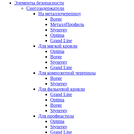
Элементы безопасности
Снегозадержатели
На металлочерепицу
Borge
МеталлПрофиль
Stynergy
Optima
Grand Line
Для мягкой кровли
Optima
Borge
Stynergy
Grand Line
Для композитной черепицы
Borge
Stynergy
Для фальцевой кровли
Grand Line
Optima
Borge
Stynergy
Для профнастила
Optima
Stynergy
Grand Line