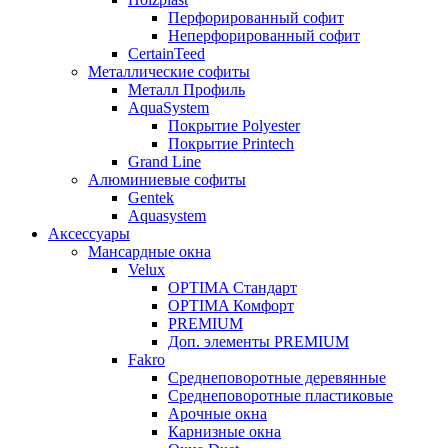
Перфорированный софит
Неперфорированный софит
CertainTeed
Металлические софиты
Металл Профиль
AquaSystem
Покрытие Polyester
Покрытие Printech
Grand Line
Алюминиевые софиты
Gentek
Aquasystem
Аксессуары
Мансардные окна
Velux
OPTIMA Стандарт
OPTIMA Комфорт
PREMIUM
Доп. элементы PREMIUM
Fakro
Cреднеповоротные деревянные
Cреднеповоротные пластиковые
Арочные окна
Карнизные окна