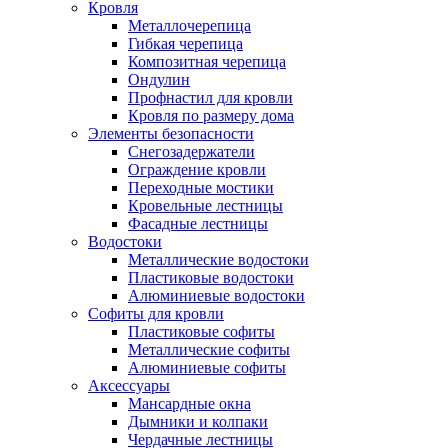
Кровля
Металлочерепица
Гибкая черепица
Композитная черепица
Ондулин
Профнастил для кровли
Кровля по размеру дома
Элементы безопасности
Снегозадержатели
Ограждение кровли
Переходные мостики
Кровельные лестницы
Фасадные лестницы
Водостоки
Металлические водостоки
Пластиковые водостоки
Алюминиевые водостоки
Софиты для кровли
Пластиковые софиты
Металлические софиты
Алюминиевые софиты
Аксессуары
Мансардные окна
Дымники и колпаки
Чердачные лестницы