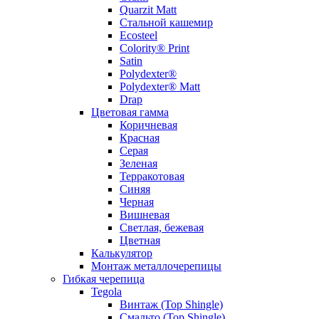
Quarzit Matt
Стальной кашемир
Ecosteel
Colority® Print
Satin
Polydexter®
Polydexter® Matt
Drap
Цветовая гамма
Коричневая
Красная
Серая
Зеленая
Терракотовая
Синяя
Черная
Вишневая
Светлая, бежевая
Цветная
Калькулятор
Монтаж металлочерепицы
Гибкая черепица
Tegola
Винтаж (Top Shingle)
Смальто (Top Shingle)