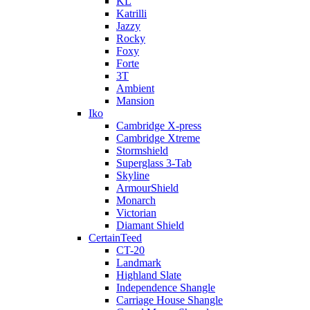
KL
Katrilli
Jazzy
Rocky
Foxy
Forte
3T
Ambient
Mansion
Iko
Cambridge X-press
Cambridge Xtreme
Stormshield
Superglass 3-Tab
Skyline
ArmourShield
Monarch
Victorian
Diamant Shield
CertainTeed
CT-20
Landmark
Highland Slate
Independence Shangle
Carriage House Shangle