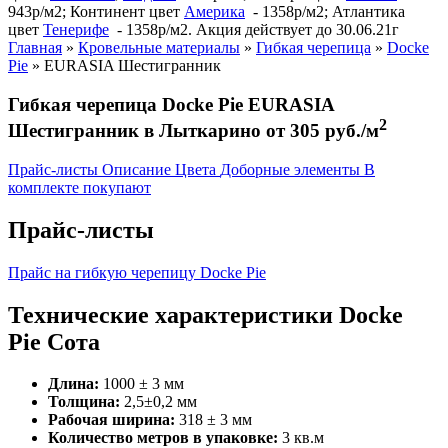
943р/м2; Континент цвет
Америка
- 1358р/м2; Атлантика
цвет
Тенерифе
- 1358р/м2. Акция действует до 30.06.21г
Главная
»
Кровельные материалы
»
Гибкая черепица
»
Docke
Pie
»
EURASIA Шестигранник
Гибкая черепица Docke Pie EURASIA
2
Шестигранник в Лыткарино от 305 руб./м
Прайс-листы
Описание
Цвета
Доборные элементы
В
комплекте покупают
Прайс-листы
Прайс на гибкую черепицу Docke Pie
Технические характеристики Docke
Pie Сота
Длина:
1000 ± 3 мм
Толщина:
2,5±0,2 мм
Рабочая ширина:
318 ± 3 мм
Количество метров в упаковке:
3 кв.м