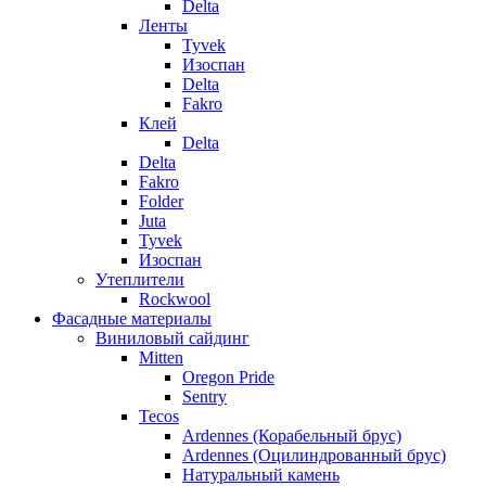
Delta
Ленты
Tyvek
Изоспан
Delta
Fakro
Клей
Delta
Delta
Fakro
Folder
Juta
Tyvek
Изоспан
Утеплители
Rockwool
Фасадные материалы
Виниловый сайдинг
Mitten
Oregon Pride
Sentry
Tecos
Ardennes (Корабельный брус)
Ardennes (Оцилиндрованный брус)
Натуральный камень