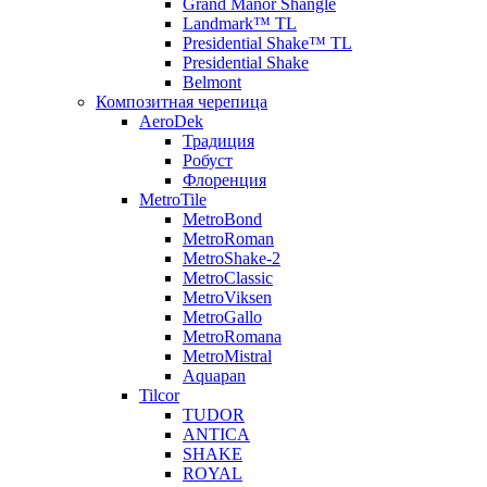
Grand Manor Shangle
Landmark™ TL
Presidential Shake™ TL
Presidential Shake
Belmont
Композитная черепица
AeroDek
Традиция
Робуст
Флоренция
MetroTile
MetroBond
MetroRoman
MetroShake-2
MetroClassic
MetroViksen
MetroGallo
MetroRomana
MetroMistral
Aquapan
Tilcor
TUDOR
ANTICA
SHAKE
ROYAL