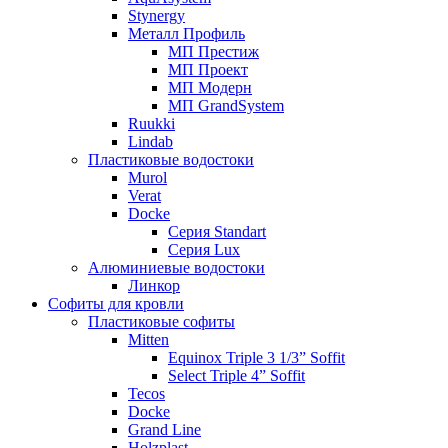
Stynergy
Металл Профиль
МП Престиж
МП Проект
МП Модерн
МП GrandSystem
Ruukki
Lindab
Пластиковые водостоки
Murol
Verat
Docke
Серия Standart
Серия Lux
Алюминиевые водостоки
Линкор
Софиты для кровли
Пластиковые софиты
Mitten
Equinox Triple 3 1/3” Soffit
Select Triple 4” Soffit
Tecos
Docke
Grand Line
Holzplast