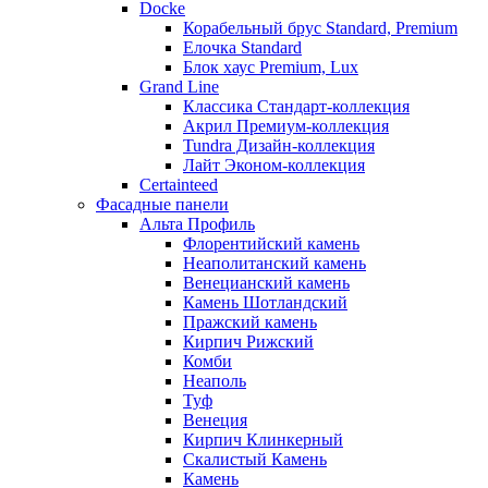
Docke
Корабельный брус Standard, Premium
Елочка Standard
Блок хаус Premium, Lux
Grand Line
Классика Стандарт-коллекция
Акрил Премиум-коллекция
Tundra Дизайн-коллекция
Лайт Эконом-коллекция
Certainteed
Фасадные панели
Альта Профиль
Флорентийский камень
Неаполитанский камень
Венецианский камень
Камень Шотландский
Пражский камень
Кирпич Рижский
Комби
Неаполь
Туф
Венеция
Кирпич Клинкерный
Скалистый Камень
Камень