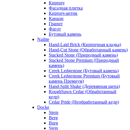
Кирпич
Фасадная плитка
Кирпич-антик
Каньон
Гранит
Фагот
Бутовый камень
Nailite
Hand-Laid Brick (Кирпичная кладка)
Hand-Cut Stone (Обработанный камень)
Stacked Stone (Природный камень)
Stacked Stone Premium (Природный
камень)
Creek Ledgestone (Бутовый камень)
Creek Ledgestone Premium (Бутовый
камень Премиум)
Hand-Split Shake (Деревянная щепа)
RoughSawn Cedar (Обработанный
кедр)
Cedar Pride (Необработанный кедр)
Docke
Stern
Berg
Burg
Stein