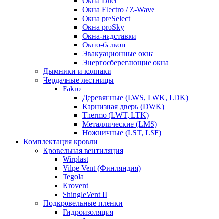
Окна Duet
Окна Electro / Z-Wave
Окна preSelect
Окна proSky
Окна-надставки
Окно-балкон
Эвакуационные окна
Энергосберегающие окна
Дымники и колпаки
Чердачные лестницы
Fakro
Деревянные (LWS, LWK, LDK)
Карнизная дверь (DWK)
Thermo (LWT, LTK)
Металлические (LMS)
Ножничные (LST, LSF)
Комплектация кровли
Кровельная вентиляция
Wirplast
Vilpe Vent (Финляндия)
Tegola
Krovent
ShingleVent II
Подкровельные пленки
Гидроизоляция