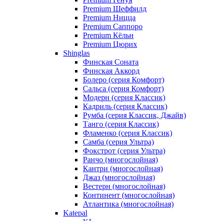
Premium Шеффилд
Premium Ницца
Premium Саппоро
Premium Кёльн
Premium Цюрих
Shinglas
Финская Соната
Финская Аккорд
Болеро (серия Комфорт)
Сальса (серия Комфорт)
Модерн (серия Классик)
Кадриль (серия Классик)
Румба (серия Классик, Джайв)
Танго (серия Классик)
Фламенко (серия Классик)
Самба (серия Ультра)
Фокстрот (серия Ультра)
Ранчо (многослойная)
Кантри (многослойная)
Джаз (многослойная)
Вестерн (многослойная)
Континент (многослойная)
Атлантика (многослойная)
Katepal