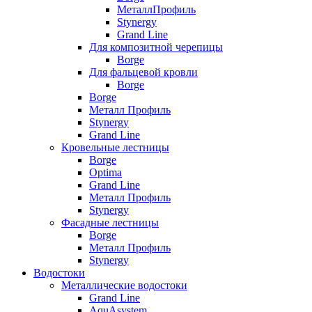
МеталлПрофиль
Stynergy
Grand Line
Для композитной черепицы
Borge
Для фальцевой кровли
Borge
Borge
Металл Профиль
Stynergy
Grand Line
Кровельные лестницы
Borge
Optima
Grand Line
Металл Профиль
Stynergy
Фасадные лестницы
Borge
Металл Профиль
Stynergy
Водостоки
Металлические водостоки
Grand Line
AquAsystem