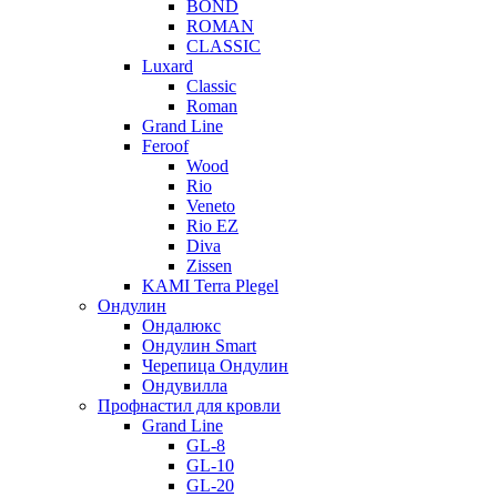
BOND
ROMAN
CLASSIC
Luxard
Classic
Roman
Grand Line
Feroof
Wood
Rio
Veneto
Rio EZ
Diva
Zissen
KAMI Terra Plegel
Ондулин
Ондалюкс
Ондулин Smart
Черепица Ондулин
Ондувилла
Профнастил для кровли
Grand Line
GL-8
GL-10
GL-20