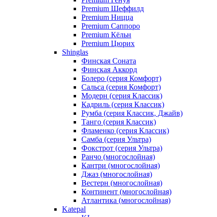
Premium Шеффилд
Premium Ницца
Premium Саппоро
Premium Кёльн
Premium Цюрих
Shinglas
Финская Соната
Финская Аккорд
Болеро (серия Комфорт)
Сальса (серия Комфорт)
Модерн (серия Классик)
Кадриль (серия Классик)
Румба (серия Классик, Джайв)
Танго (серия Классик)
Фламенко (серия Классик)
Самба (серия Ультра)
Фокстрот (серия Ультра)
Ранчо (многослойная)
Кантри (многослойная)
Джаз (многослойная)
Вестерн (многослойная)
Континент (многослойная)
Атлантика (многослойная)
Katepal