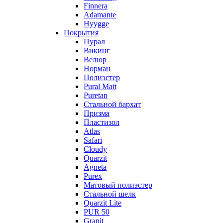
Finnera
Adamante
Hyygge
Покрытия
Пурал
Викинг
Велюр
Норман
Полиэстер
Pural Matt
Puretan
Стальной бархат
Призма
Пластизол
Atlas
Safari
Cloudy
Quarzit
Agneta
Purex
Матовый полиэстер
Стальной шелк
Quarzit Lite
PUR 50
Granit