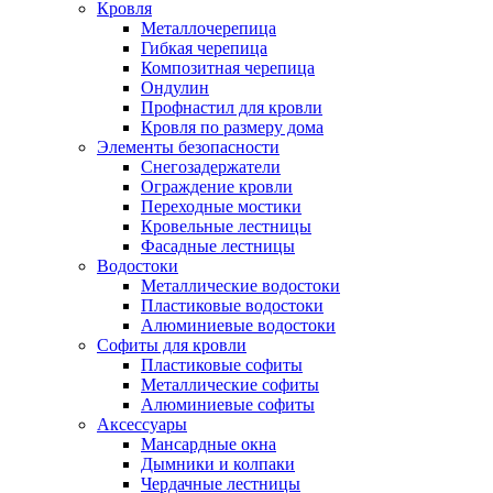
Кровля
Металлочерепица
Гибкая черепица
Композитная черепица
Ондулин
Профнастил для кровли
Кровля по размеру дома
Элементы безопасности
Снегозадержатели
Ограждение кровли
Переходные мостики
Кровельные лестницы
Фасадные лестницы
Водостоки
Металлические водостоки
Пластиковые водостоки
Алюминиевые водостоки
Софиты для кровли
Пластиковые софиты
Металлические софиты
Алюминиевые софиты
Аксессуары
Мансардные окна
Дымники и колпаки
Чердачные лестницы