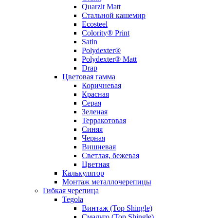
Quarzit Matt
Стальной кашемир
Ecosteel
Colority® Print
Satin
Polydexter®
Polydexter® Matt
Drap
Цветовая гамма
Коричневая
Красная
Серая
Зеленая
Терракотовая
Синяя
Черная
Вишневая
Светлая, бежевая
Цветная
Калькулятор
Монтаж металлочерепицы
Гибкая черепица
Tegola
Винтаж (Top Shingle)
Смальто (Top Shingle)