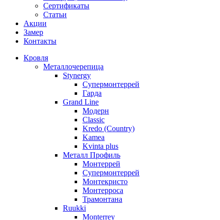
Сертификаты
Статьи
Акции
Замер
Контакты
Кровля
Металлочерепица
Stynergy
Супермонтеррей
Гарда
Grand Line
Модерн
Classic
Kredo (Country)
Kamea
Kvinta plus
Металл Профиль
Монтеррей
Супермонтеррей
Монтекристо
Монтерроса
Трамонтана
Ruukki
Monterrey