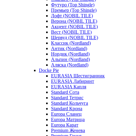
Футуро (Top Shingle)
Премьер (Top Shingle)
Лофт (NOBIL TILE)
Верона (NOBIL TILE)
Акцент (NOBIL TILE)
Вест (NOBIL TILE)
Шервуд (NOBIL TILE)
Классик (Nordland)
Антик (Nordland)
Нордик (Nordland)
Альпин (Nordland)
Аляска (Nordland)
Docke Pie
EURASIA Шестигранник
EURASIA Лабиринт
EURASIA Капля
Standard Сота
Standard Тетрис
Standard Кольчуга
Standard Крона
Europa Сланец
Europa Матрица
Europa Карат
Premium Женева
Premium Генуя