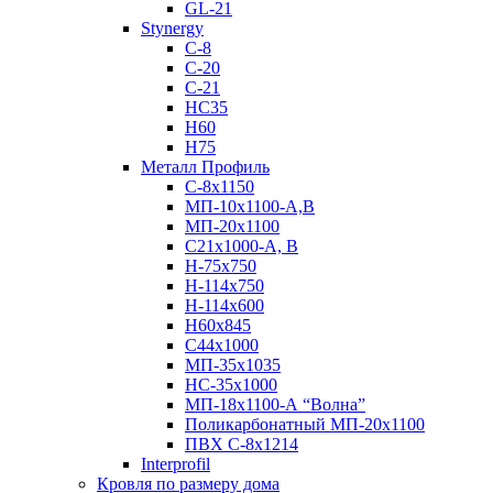
GL-21
Stynergy
C-8
C-20
C-21
НС35
Н60
H75
Металл Профиль
С-8х1150
МП-10x1100-А,В
МП-20х1100
С21х1000-А, В
H-75х750
Н-114х750
Н-114х600
Н60х845
С44х1000
МП-35х1035
НС-35х1000
МП-18х1100-А “Волна”
Поликарбонатный МП-20х1100
ПВХ С-8х1214
Interprofil
Кровля по размеру дома