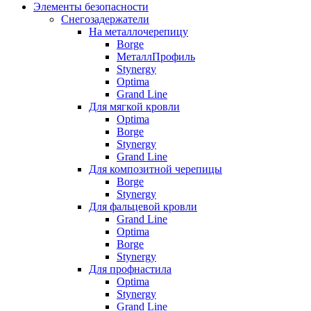
Элементы безопасности
Снегозадержатели
На металлочерепицу
Borge
МеталлПрофиль
Stynergy
Optima
Grand Line
Для мягкой кровли
Optima
Borge
Stynergy
Grand Line
Для композитной черепицы
Borge
Stynergy
Для фальцевой кровли
Grand Line
Optima
Borge
Stynergy
Для профнастила
Optima
Stynergy
Grand Line