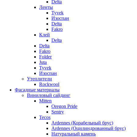
Delta
Ленты
Tyvek
Изоспан
Delta
Fakro
Клей
Delta
Delta
Fakro
Folder
Juta
Tyvek
Изоспан
Утеплители
Rockwool
Фасадные материалы
Виниловый сайдинг
Mitten
Oregon Pride
Sentry
Tecos
Ardennes (Корабельный брус)
Ardennes (Оцилиндрованный брус)
Натуральный камень