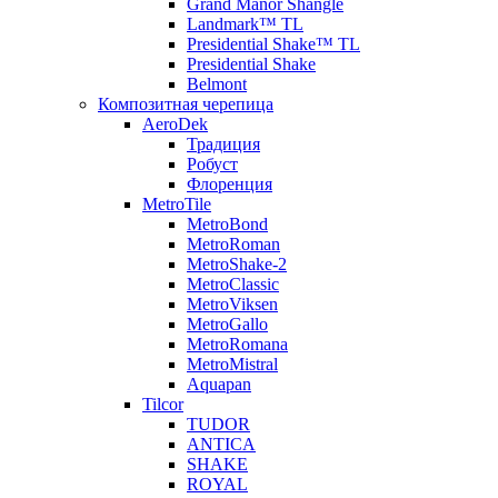
Grand Manor Shangle
Landmark™ TL
Presidential Shake™ TL
Presidential Shake
Belmont
Композитная черепица
AeroDek
Традиция
Робуст
Флоренция
MetroTile
MetroBond
MetroRoman
MetroShake-2
MetroClassic
MetroViksen
MetroGallo
MetroRomana
MetroMistral
Aquapan
Tilcor
TUDOR
ANTICA
SHAKE
ROYAL