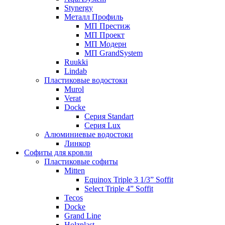
Stynergy
Металл Профиль
МП Престиж
МП Проект
МП Модерн
МП GrandSystem
Ruukki
Lindab
Пластиковые водостоки
Murol
Verat
Docke
Серия Standart
Серия Lux
Алюминиевые водостоки
Линкор
Софиты для кровли
Пластиковые софиты
Mitten
Equinox Triple 3 1/3” Soffit
Select Triple 4” Soffit
Tecos
Docke
Grand Line
Holzplast