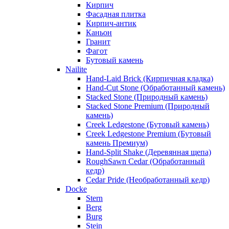
Кирпич
Фасадная плитка
Кирпич-антик
Каньон
Гранит
Фагот
Бутовый камень
Nailite
Hand-Laid Brick (Кирпичная кладка)
Hand-Cut Stone (Обработанный камень)
Stacked Stone (Природный камень)
Stacked Stone Premium (Природный
камень)
Creek Ledgestone (Бутовый камень)
Creek Ledgestone Premium (Бутовый
камень Премиум)
Hand-Split Shake (Деревянная щепа)
RoughSawn Cedar (Обработанный
кедр)
Cedar Pride (Необработанный кедр)
Docke
Stern
Berg
Burg
Stein