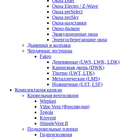
Окна Duet
Окна Electro / Z-Wave
Окна preSelect
Окна proSky
Окна-надставки
Окно-балкон
Эвакуационные окна
Энергосберегающие окна
Дымники и колпаки
Чердачные лестницы
Fakro
Деревянные (LWS, LWK, LDK)
Карнизная дверь (DWK)
Thermo (LWT, LTK)
Металлические (LMS)
Ножничные (LST, LSF)
Комплектация кровли
Кровельная вентиляция
Wirplast
Vilpe Vent (Финляндия)
Tegola
Krovent
ShingleVent II
Подкровельные пленки
Гидроизоляция