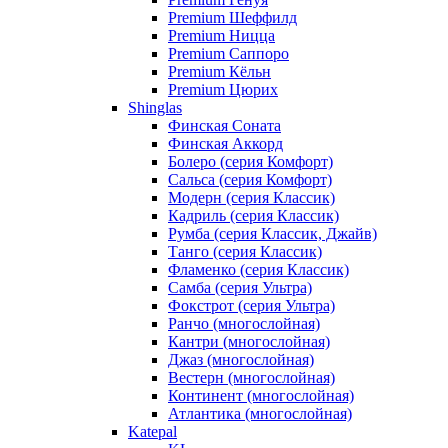
Premium Шеффилд
Premium Ницца
Premium Саппоро
Premium Кёльн
Premium Цюрих
Shinglas
Финская Соната
Финская Аккорд
Болеро (серия Комфорт)
Сальса (серия Комфорт)
Модерн (серия Классик)
Кадриль (серия Классик)
Румба (серия Классик, Джайв)
Танго (серия Классик)
Фламенко (серия Классик)
Самба (серия Ультра)
Фокстрот (серия Ультра)
Ранчо (многослойная)
Кантри (многослойная)
Джаз (многослойная)
Вестерн (многослойная)
Континент (многослойная)
Атлантика (многослойная)
Katepal