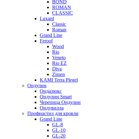
BOND
ROMAN
CLASSIC
Luxard
Classic
Roman
Grand Line
Feroof
Wood
Rio
Veneto
Rio EZ
Diva
Zissen
KAMI Terra Plegel
Ондулин
Ондалюкс
Ондулин Smart
Черепица Ондулин
Ондувилла
Профнастил для кровли
Grand Line
GL-8
GL-10
GL-20