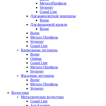
МеталлПрофиль
Stynergy
Grand Line
Для композитной черепицы
Borge
Для фальцевой кровли
Borge
Borge
Металл Профиль
Stynergy
Grand Line
Кровельные лестницы
Borge
Optima
Grand Line
Металл Профиль
Stynergy
Фасадные лестницы
Borge
Металл Профиль
Stynergy
Водостоки
Металлические водостоки
Grand Line
AquAsystem