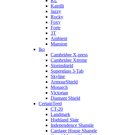
KL
Katrilli
Jazzy
Rocky
Foxy
Forte
3T
Ambient
Mansion
Iko
Cambridge X-press
Cambridge Xtreme
Stormshield
Superglass 3-Tab
Skyline
ArmourShield
Monarch
Victorian
Diamant Shield
CertainTeed
CT-20
Landmark
Highland Slate
Independence Shangle
Carriage House Shangle