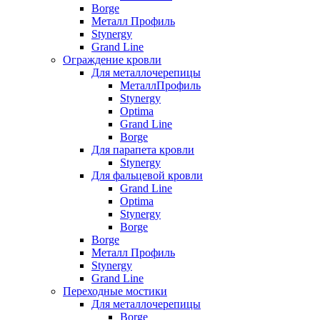
Borge
Металл Профиль
Stynergy
Grand Line
Ограждение кровли
Для металлочерепицы
МеталлПрофиль
Stynergy
Optima
Grand Line
Borge
Для парапета кровли
Stynergy
Для фальцевой кровли
Grand Line
Optima
Stynergy
Borge
Borge
Металл Профиль
Stynergy
Grand Line
Переходные мостики
Для металлочерепицы
Borge