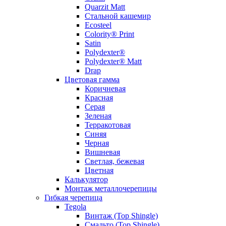
Quarzit Matt
Стальной кашемир
Ecosteel
Colority® Print
Satin
Polydexter®
Polydexter® Matt
Drap
Цветовая гамма
Коричневая
Красная
Серая
Зеленая
Терракотовая
Синяя
Черная
Вишневая
Светлая, бежевая
Цветная
Калькулятор
Монтаж металлочерепицы
Гибкая черепица
Tegola
Винтаж (Top Shingle)
Смальто (Top Shingle)