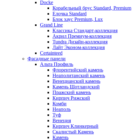
Docke
Корабельный брус Standard, Premium
Елочка Standard
Блок хаус Premium, Lux
Grand Line
Классика Стандарт-коллекция
Акрил Премиум-коллекция
Tundra Дизайн-коллекция
Лайт Эконом-коллекция
Certainteed
Фасадные панели
Альта Профиль
Флорентийский камень
Неаполитанский камень
Венецианский камень
Камень Шотландский
Пражский камень
Кирпич Рижский
Комби
Неаполь
Туф
Венеция
Кирпич Клинкерный
Скалистый Камень
Камень