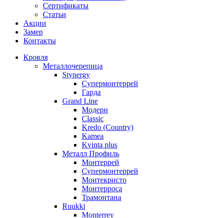
Сертификаты
Статьи
Акции
Замер
Контакты
Кровля
Металлочерепица
Stynergy
Супермонтеррей
Гарда
Grand Line
Модерн
Classic
Kredo (Country)
Kamea
Kvinta plus
Металл Профиль
Монтеррей
Супермонтеррей
Монтекристо
Монтерроса
Трамонтана
Ruukki
Monterrey