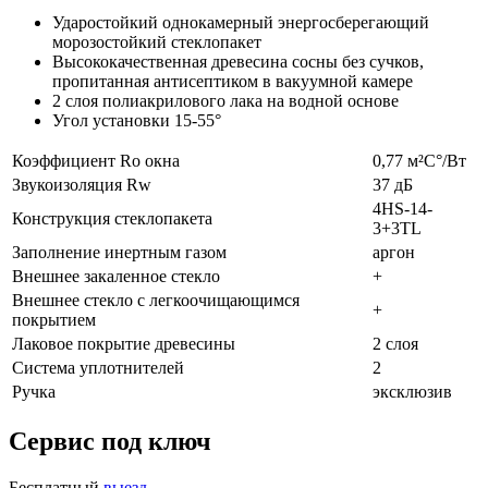
Ударостойкий однокамерный энергосберегающий
морозостойкий стеклопакет
Высококачественная древесина сосны без сучков,
пропитанная антисептиком в вакуумной камере
2 слоя полиакрилового лака на водной основе
Угол установки 15-55°
Коэффициент Rо окна
0,77 м²С°/Вт
Звукоизоляция Rw
37 дБ
4HS-14-
Конструкция стеклопакета
3+3TL
Заполнение инертным газом
аргон
Внешнее закаленное стекло
+
Внешнее стекло с легкоочищающимся
+
покрытием
Лаковое покрытие древесины
2 слоя
Система уплотнителей
2
Ручка
эксклюзив
Сервис под ключ
Бесплатный
выезд