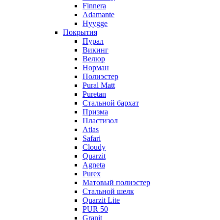
Finnera
Adamante
Hyygge
Покрытия
Пурал
Викинг
Велюр
Норман
Полиэстер
Pural Matt
Puretan
Стальной бархат
Призма
Пластизол
Atlas
Safari
Cloudy
Quarzit
Agneta
Purex
Матовый полиэстер
Стальной шелк
Quarzit Lite
PUR 50
Granit