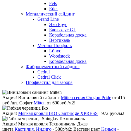
Fels
Edel
Металлический сайдинг
Grand Line
Эко Брус
Блок-хаус GL
Корабельная доска
Вертикаль
Металл Профиль
Lбрус
Woodstock
Корабельная доска
Фиброцементный сайдинг
Cedral
Cedral Click
Профнастил для забора
Акция!
Виниловый сайдинг
Mitten серия Oregon Pride
от 415
руб./шт. Софит
Mitten
от 690руб./м2!
Акция!
Мягкая кровля IKO Cambridge XPRESS
- 972 руб./м2
Акция!
Мягкая кровля Технониколь Джаз
цвета
Кастилия
,
Индиго
- 586р/м2; Вестерн цвет
Каньон
-