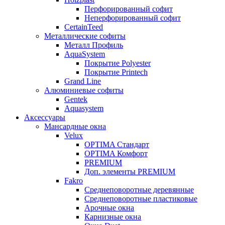
Перфорированный софит
Неперфорированный софит
CertainTeed
Металлические софиты
Металл Профиль
AquaSystem
Покрытие Polyester
Покрытие Printech
Grand Line
Алюминиевые софиты
Gentek
Aquasystem
Аксессуары
Мансардные окна
Velux
OPTIMA Стандарт
OPTIMA Комфорт
PREMIUM
Доп. элементы PREMIUM
Fakro
Cреднеповоротные деревянные
Cреднеповоротные пластиковые
Арочные окна
Карнизные окна