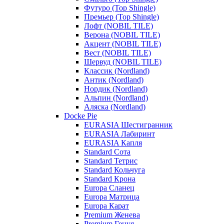
Футуро (Top Shingle)
Премьер (Top Shingle)
Лофт (NOBIL TILE)
Верона (NOBIL TILE)
Акцент (NOBIL TILE)
Вест (NOBIL TILE)
Шервуд (NOBIL TILE)
Классик (Nordland)
Антик (Nordland)
Нордик (Nordland)
Альпин (Nordland)
Аляска (Nordland)
Docke Pie
EURASIA Шестигранник
EURASIA Лабиринт
EURASIA Капля
Standard Сота
Standard Тетрис
Standard Кольчуга
Standard Крона
Europa Сланец
Europa Матрица
Europa Карат
Premium Женева
Premium Генуя