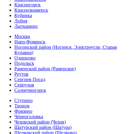
Красногорск
Краснознаменск
Кубинка
Лобня
Лыткарино
Москва
Наро-Фоминск
Ногинский район (Ногинск, Электроугли, Старая
Купавна)
Одинцово
Подольск
Раменский район (Раменское)
Реутов
Сергиев Посад
Серпухов
Солнечногорск
Ступино
Троицк
Фрязино
Черноголовка
Чеховский район (Чехов)
Шатурский район (Шатура)
Щелковский район (Щелково)