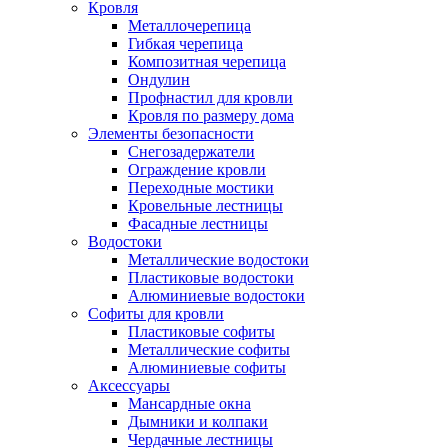
Кровля
Металлочерепица
Гибкая черепица
Композитная черепица
Ондулин
Профнастил для кровли
Кровля по размеру дома
Элементы безопасности
Снегозадержатели
Ограждение кровли
Переходные мостики
Кровельные лестницы
Фасадные лестницы
Водостоки
Металлические водостоки
Пластиковые водостоки
Алюминиевые водостоки
Софиты для кровли
Пластиковые софиты
Металлические софиты
Алюминиевые софиты
Аксессуары
Мансардные окна
Дымники и колпаки
Чердачные лестницы