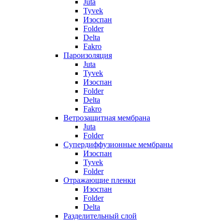
Juta
Tyvek
Изоспан
Folder
Delta
Fakro
Пароизоляция
Juta
Tyvek
Изоспан
Folder
Delta
Fakro
Ветрозащитная мембрана
Juta
Folder
Супердиффузионные мембраны
Изоспан
Tyvek
Folder
Отражающие пленки
Изоспан
Folder
Delta
Разделительный слой