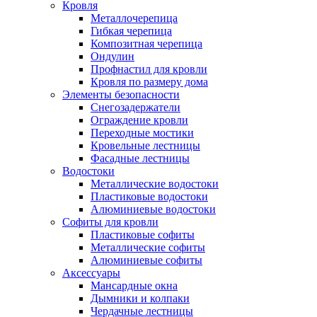
Кровля
Металлочерепица
Гибкая черепица
Композитная черепица
Ондулин
Профнастил для кровли
Кровля по размеру дома
Элементы безопасности
Снегозадержатели
Ограждение кровли
Переходные мостики
Кровельные лестницы
Фасадные лестницы
Водостоки
Металлические водостоки
Пластиковые водостоки
Алюминиевые водостоки
Софиты для кровли
Пластиковые софиты
Металлические софиты
Алюминиевые софиты
Аксессуары
Мансардные окна
Дымники и колпаки
Чердачные лестницы