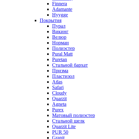
Finnera
Adamante
Hyygge
Покрытия
Пурал
Викинг
Велюр
Норман
Полиэстер
Pural Matt
Puretan
Стальной бархат
Призма
Пластизол
Atlas
Safari
Cloudy
Quarzit
Agneta
Purex
Матовый полиэстер
Стальной шелк
Quarzit Lite
PUR 50
Granit