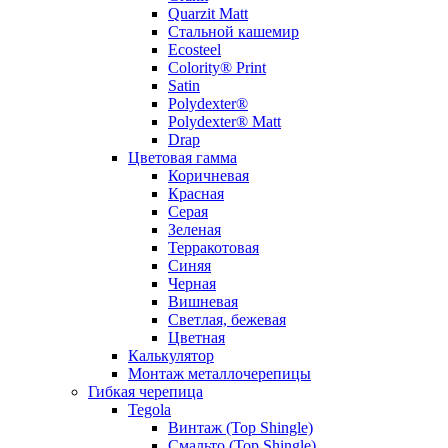
Quarzit Matt
Стальной кашемир
Ecosteel
Colority® Print
Satin
Polydexter®
Polydexter® Matt
Drap
Цветовая гамма
Коричневая
Красная
Серая
Зеленая
Терракотовая
Синяя
Черная
Вишневая
Светлая, бежевая
Цветная
Калькулятор
Монтаж металлочерепицы
Гибкая черепица
Tegola
Винтаж (Top Shingle)
Смальто (Top Shingle)