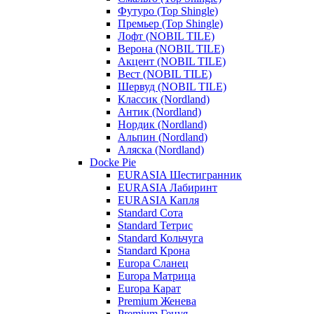
Футуро (Top Shingle)
Премьер (Top Shingle)
Лофт (NOBIL TILE)
Верона (NOBIL TILE)
Акцент (NOBIL TILE)
Вест (NOBIL TILE)
Шервуд (NOBIL TILE)
Классик (Nordland)
Антик (Nordland)
Нордик (Nordland)
Альпин (Nordland)
Аляска (Nordland)
Docke Pie
EURASIA Шестигранник
EURASIA Лабиринт
EURASIA Капля
Standard Сота
Standard Тетрис
Standard Кольчуга
Standard Крона
Europa Сланец
Europa Матрица
Europa Карат
Premium Женева
Premium Генуя