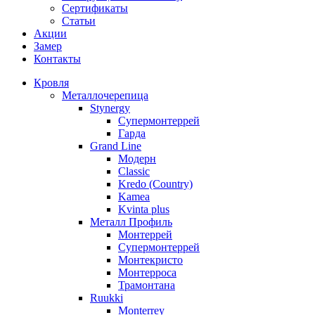
Сертификаты
Статьи
Акции
Замер
Контакты
Кровля
Металлочерепица
Stynergy
Супермонтеррей
Гарда
Grand Line
Модерн
Classic
Kredo (Country)
Kamea
Kvinta plus
Металл Профиль
Монтеррей
Супермонтеррей
Монтекристо
Монтерроса
Трамонтана
Ruukki
Monterrey