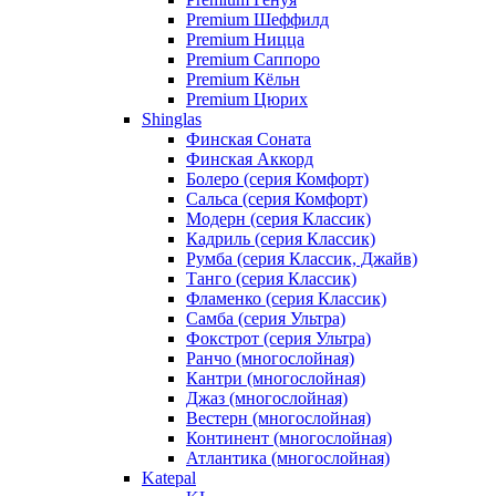
Premium Шеффилд
Premium Ницца
Premium Саппоро
Premium Кёльн
Premium Цюрих
Shinglas
Финская Соната
Финская Аккорд
Болеро (серия Комфорт)
Сальса (серия Комфорт)
Модерн (серия Классик)
Кадриль (серия Классик)
Румба (серия Классик, Джайв)
Танго (серия Классик)
Фламенко (серия Классик)
Самба (серия Ультра)
Фокстрот (серия Ультра)
Ранчо (многослойная)
Кантри (многослойная)
Джаз (многослойная)
Вестерн (многослойная)
Континент (многослойная)
Атлантика (многослойная)
Katepal