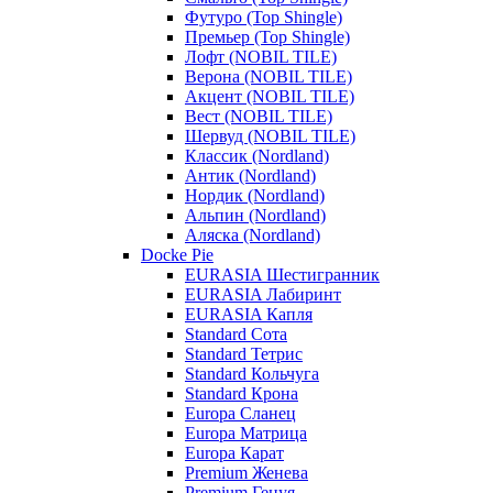
Футуро (Top Shingle)
Премьер (Top Shingle)
Лофт (NOBIL TILE)
Верона (NOBIL TILE)
Акцент (NOBIL TILE)
Вест (NOBIL TILE)
Шервуд (NOBIL TILE)
Классик (Nordland)
Антик (Nordland)
Нордик (Nordland)
Альпин (Nordland)
Аляска (Nordland)
Docke Pie
EURASIA Шестигранник
EURASIA Лабиринт
EURASIA Капля
Standard Сота
Standard Тетрис
Standard Кольчуга
Standard Крона
Europa Сланец
Europa Матрица
Europa Карат
Premium Женева
Premium Генуя