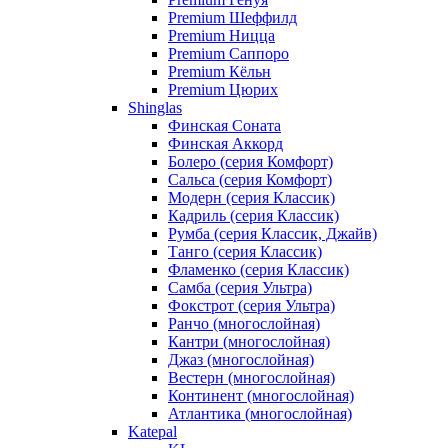
Premium Шеффилд
Premium Ницца
Premium Саппоро
Premium Кёльн
Premium Цюрих
Shinglas
Финская Соната
Финская Аккорд
Болеро (серия Комфорт)
Сальса (серия Комфорт)
Модерн (серия Классик)
Кадриль (серия Классик)
Румба (серия Классик, Джайв)
Танго (серия Классик)
Фламенко (серия Классик)
Самба (серия Ультра)
Фокстрот (серия Ультра)
Ранчо (многослойная)
Кантри (многослойная)
Джаз (многослойная)
Вестерн (многослойная)
Континент (многослойная)
Атлантика (многослойная)
Katepal