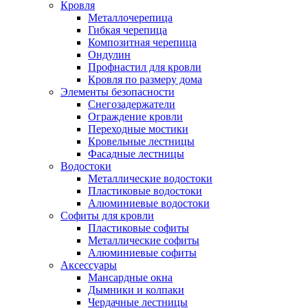
Кровля
Металлочерепица
Гибкая черепица
Композитная черепица
Ондулин
Профнастил для кровли
Кровля по размеру дома
Элементы безопасности
Снегозадержатели
Ограждение кровли
Переходные мостики
Кровельные лестницы
Фасадные лестницы
Водостоки
Металлические водостоки
Пластиковые водостоки
Алюминиевые водостоки
Софиты для кровли
Пластиковые софиты
Металлические софиты
Алюминиевые софиты
Аксессуары
Мансардные окна
Дымники и колпаки
Чердачные лестницы