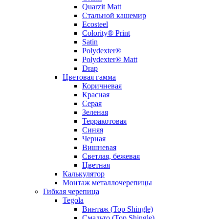
Quarzit Matt
Стальной кашемир
Ecosteel
Colority® Print
Satin
Polydexter®
Polydexter® Matt
Drap
Цветовая гамма
Коричневая
Красная
Серая
Зеленая
Терракотовая
Синяя
Черная
Вишневая
Светлая, бежевая
Цветная
Калькулятор
Монтаж металлочерепицы
Гибкая черепица
Tegola
Винтаж (Top Shingle)
Смальто (Top Shingle)