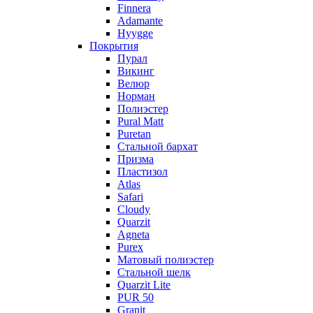
Finnera
Adamante
Hyygge
Покрытия
Пурал
Викинг
Велюр
Норман
Полиэстер
Pural Matt
Puretan
Стальной бархат
Призма
Пластизол
Atlas
Safari
Cloudy
Quarzit
Agneta
Purex
Матовый полиэстер
Стальной шелк
Quarzit Lite
PUR 50
Granit