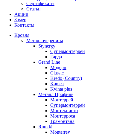
Сертификаты
Статьи
Акции
Замер
Контакты
Кровля
Металлочерепица
Stynergy
Супермонтеррей
Гарда
Grand Line
Модерн
Classic
Kredo (Country)
Kamea
Kvinta plus
Металл Профиль
Монтеррей
Супермонтеррей
Монтекристо
Монтерроса
Трамонтана
Ruukki
Monterrey