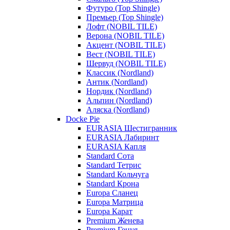
Футуро (Top Shingle)
Премьер (Top Shingle)
Лофт (NOBIL TILE)
Верона (NOBIL TILE)
Акцент (NOBIL TILE)
Вест (NOBIL TILE)
Шервуд (NOBIL TILE)
Классик (Nordland)
Антик (Nordland)
Нордик (Nordland)
Альпин (Nordland)
Аляска (Nordland)
Docke Pie
EURASIA Шестигранник
EURASIA Лабиринт
EURASIA Капля
Standard Сота
Standard Тетрис
Standard Кольчуга
Standard Крона
Europa Сланец
Europa Матрица
Europa Карат
Premium Женева
Premium Генуя