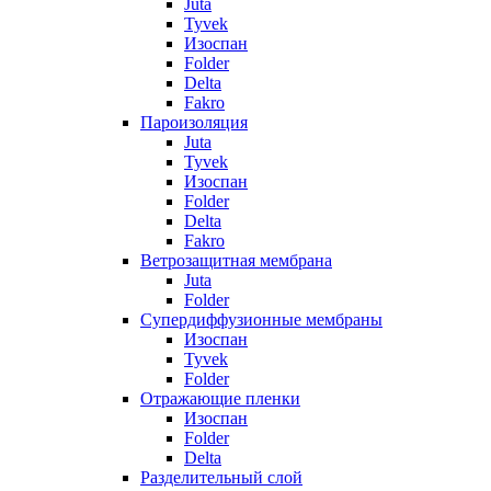
Juta
Tyvek
Изоспан
Folder
Delta
Fakro
Пароизоляция
Juta
Tyvek
Изоспан
Folder
Delta
Fakro
Ветрозащитная мембрана
Juta
Folder
Супердиффузионные мембраны
Изоспан
Tyvek
Folder
Отражающие пленки
Изоспан
Folder
Delta
Разделительный слой