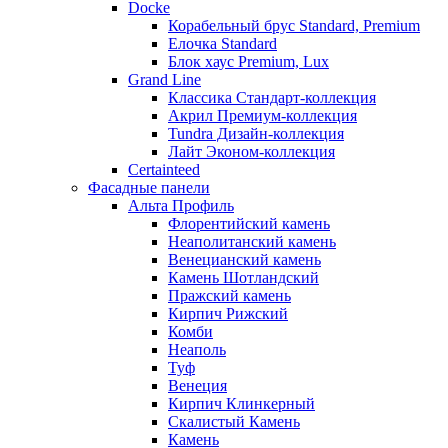
Docke
Корабельный брус Standard, Premium
Елочка Standard
Блок хаус Premium, Lux
Grand Line
Классика Стандарт-коллекция
Акрил Премиум-коллекция
Tundra Дизайн-коллекция
Лайт Эконом-коллекция
Certainteed
Фасадные панели
Альта Профиль
Флорентийский камень
Неаполитанский камень
Венецианский камень
Камень Шотландский
Пражский камень
Кирпич Рижский
Комби
Неаполь
Туф
Венеция
Кирпич Клинкерный
Скалистый Камень
Камень