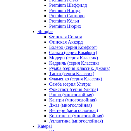
Premium Шеффилд
Premium Ницца
Premium Саппоро
Premium Кёльн
Premium Цюрих
Shinglas
Финская Соната
Финская Аккорд
Болеро (серия Комфорт)
Сальса (серия Комфорт)
Модерн (серия Классик)
Кадриль (серия Классик)
Румба (серия Классик, Джайв)
Танго (серия Классик)
Фламенко (серия Классик)
Самба (серия Ультра)
Фокстрот (серия Ультра)
Ранчо (многослойная)
Кантри (многослойная)
Джаз (многослойная)
Вестерн (многослойная)
Континент (многослойная)
Атлантика (многослойная)
Katepal