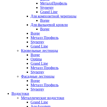
МеталлПрофиль
Stynergy
Grand Line
Для композитной черепицы
Borge
Для фальцевой кровли
Borge
Borge
Металл Профиль
Stynergy
Grand Line
Кровельные лестницы
Borge
Optima
Grand Line
Металл Профиль
Stynergy
Фасадные лестницы
Borge
Металл Профиль
Stynergy
Водостоки
Металлические водостоки
Grand Line
AquAsystem