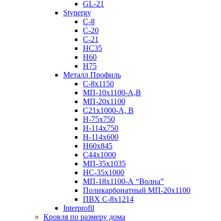
GL-21
Stynergy
C-8
C-20
C-21
НС35
Н60
H75
Металл Профиль
С-8х1150
МП-10x1100-А,В
МП-20х1100
С21х1000-А, В
H-75х750
Н-114х750
Н-114х600
Н60х845
С44х1000
МП-35х1035
НС-35х1000
МП-18х1100-А “Волна”
Поликарбонатный МП-20х1100
ПВХ С-8х1214
Interprofil
Кровля по размеру дома