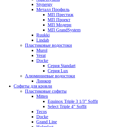
Stynergy
Металл Профиль
МП Престиж
МП Проект
МП Модерн
МП GrandSystem
Ruukki
Lindab
Пластиковые водостоки
Murol
Verat
Docke
Серия Standart
Серия Lux
Алюминиевые водостоки
Линкор
Софиты для кровли
Пластиковые софиты
Mitten
Equinox Triple 3 1/3” Soffit
Select Triple 4” Soffit
Tecos
Docke
Grand Line
Holzplast