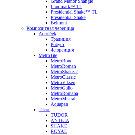
Grand Manor Shangle
Landmark™ TL
Presidential Shake™ TL
Presidential Shake
Belmont
Композитная черепица
AeroDek
Традиция
Робуст
Флоренция
MetroTile
MetroBond
MetroRoman
MetroShake-2
MetroClassic
MetroViksen
MetroGallo
MetroRomana
MetroMistral
Aquapan
Tilcor
TUDOR
ANTICA
SHAKE
ROYAL