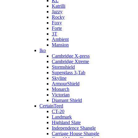
KL
Katrilli
Jazzy
Rocky
Foxy
Forte
3T
Ambient
Mansion
Iko
Cambridge X-press
Cambridge Xtreme
Stormshield
Superglass 3-Tab
Skyline
ArmourShield
Monarch
Victorian
Diamant Shield
CertainTeed
CT-20
Landmark
Highland Slate
Independence Shangle
Carriage House Shangle