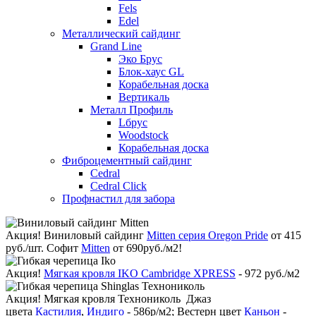
Fels
Edel
Металлический сайдинг
Grand Line
Эко Брус
Блок-хаус GL
Корабельная доска
Вертикаль
Металл Профиль
Lбрус
Woodstock
Корабельная доска
Фиброцементный сайдинг
Cedral
Cedral Click
Профнастил для забора
Акция!
Виниловый сайдинг
Mitten серия Oregon Pride
от 415
руб./шт. Софит
Mitten
от 690руб./м2!
Акция!
Мягкая кровля IKO Cambridge XPRESS
- 972 руб./м2
Акция!
Мягкая кровля Технониколь Джаз
цвета
Кастилия
,
Индиго
- 586р/м2; Вестерн цвет
Каньон
-