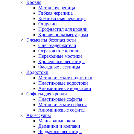
Кровля
Металлочерепица
Гибкая черепица
Композитная черепица
Ондулин
Профнастил для кровли
Кровля по размеру дома
Элементы безопасности
Снегозадержатели
Ограждение кровли
Переходные мостики
Кровельные лестницы
Фасадные лестницы
Водостоки
Металлические водостоки
Пластиковые водостоки
Алюминиевые водостоки
Софиты для кровли
Пластиковые софиты
Металлические софиты
Алюминиевые софиты
Аксессуары
Мансардные окна
Дымники и колпаки
Чердачные лестницы