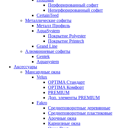
Перфорированный софит
Неперфорированный софит
CertainTeed
Металлические софиты
Металл Профиль
AquaSystem
Покрытие Polyester
Покрытие Printech
Grand Line
Алюминиевые софиты
Gentek
Aquasystem
Аксессуары
Мансардные окна
Velux
OPTIMA Стандарт
OPTIMA Комфорт
PREMIUM
Доп. элементы PREMIUM
Fakro
Cреднеповоротные деревянные
Cреднеповоротные пластиковые
Арочные окна
Карнизные окна