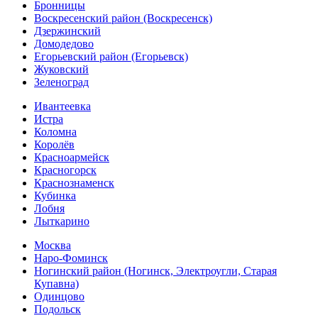
Бронницы
Воскресенский район (Воскресенск)
Дзержинский
Домодедово
Егорьевский район (Егорьевск)
Жуковский
Зеленоград
Ивантеевка
Истра
Коломна
Королёв
Красноармейск
Красногорск
Краснознаменск
Кубинка
Лобня
Лыткарино
Москва
Наро-Фоминск
Ногинский район (Ногинск, Электроугли, Старая
Купавна)
Одинцово
Подольск