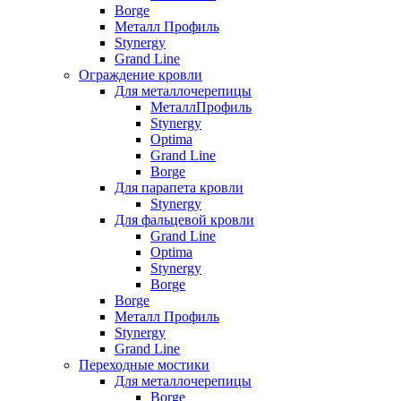
Borge
Металл Профиль
Stynergy
Grand Line
Ограждение кровли
Для металлочерепицы
МеталлПрофиль
Stynergy
Optima
Grand Line
Borge
Для парапета кровли
Stynergy
Для фальцевой кровли
Grand Line
Optima
Stynergy
Borge
Borge
Металл Профиль
Stynergy
Grand Line
Переходные мостики
Для металлочерепицы
Borge