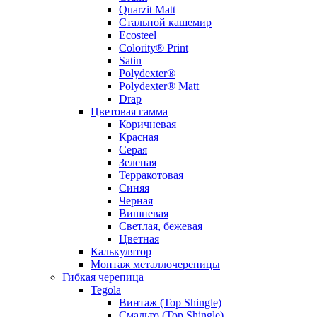
Quarzit Matt
Стальной кашемир
Ecosteel
Colority® Print
Satin
Polydexter®
Polydexter® Matt
Drap
Цветовая гамма
Коричневая
Красная
Серая
Зеленая
Терракотовая
Синяя
Черная
Вишневая
Светлая, бежевая
Цветная
Калькулятор
Монтаж металлочерепицы
Гибкая черепица
Tegola
Винтаж (Top Shingle)
Смальто (Top Shingle)