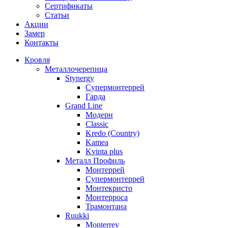
Сертификаты
Статьи
Акции
Замер
Контакты
Кровля
Металлочерепица
Stynergy
Супермонтеррей
Гарда
Grand Line
Модерн
Classic
Kredo (Country)
Kamea
Kvinta plus
Металл Профиль
Монтеррей
Супермонтеррей
Монтекристо
Монтерроса
Трамонтана
Ruukki
Monterrey