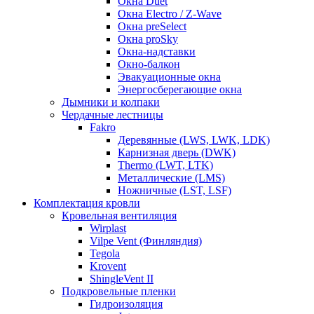
Окна Duet
Окна Electro / Z-Wave
Окна preSelect
Окна proSky
Окна-надставки
Окно-балкон
Эвакуационные окна
Энергосберегающие окна
Дымники и колпаки
Чердачные лестницы
Fakro
Деревянные (LWS, LWK, LDK)
Карнизная дверь (DWK)
Thermo (LWT, LTK)
Металлические (LMS)
Ножничные (LST, LSF)
Комплектация кровли
Кровельная вентиляция
Wirplast
Vilpe Vent (Финляндия)
Tegola
Krovent
ShingleVent II
Подкровельные пленки
Гидроизоляция