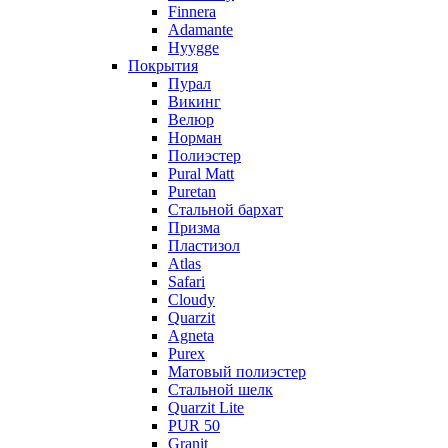
Finnera
Adamante
Hyygge
Покрытия
Пурал
Викинг
Велюр
Норман
Полиэстер
Pural Matt
Puretan
Стальной бархат
Призма
Пластизол
Atlas
Safari
Cloudy
Quarzit
Agneta
Purex
Матовый полиэстер
Стальной шелк
Quarzit Lite
PUR 50
Granit