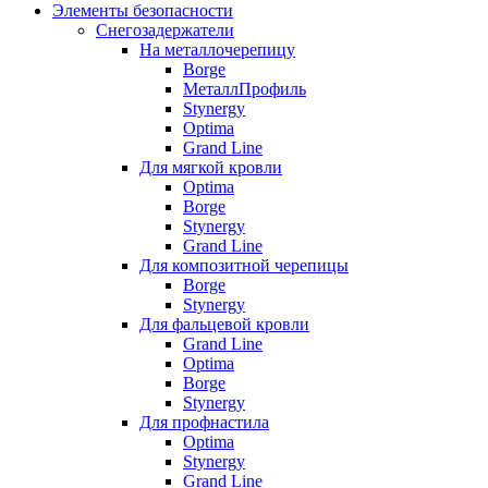
Элементы безопасности
Снегозадержатели
На металлочерепицу
Borge
МеталлПрофиль
Stynergy
Optima
Grand Line
Для мягкой кровли
Optima
Borge
Stynergy
Grand Line
Для композитной черепицы
Borge
Stynergy
Для фальцевой кровли
Grand Line
Optima
Borge
Stynergy
Для профнастила
Optima
Stynergy
Grand Line