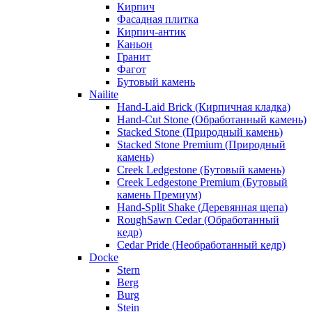
Кирпич
Фасадная плитка
Кирпич-антик
Каньон
Гранит
Фагот
Бутовый камень
Nailite
Hand-Laid Brick (Кирпичная кладка)
Hand-Cut Stone (Обработанный камень)
Stacked Stone (Природный камень)
Stacked Stone Premium (Природный
камень)
Creek Ledgestone (Бутовый камень)
Creek Ledgestone Premium (Бутовый
камень Премиум)
Hand-Split Shake (Деревянная щепа)
RoughSawn Cedar (Обработанный
кедр)
Cedar Pride (Необработанный кедр)
Docke
Stern
Berg
Burg
Stein