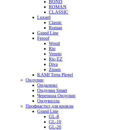
BOND
ROMAN
CLASSIC
Luxard
Classic
Roman
Grand Line
Feroof
Wood
Rio
Veneto
Rio EZ
Diva
Zissen
KAMI Terra Plegel
Ондулин
Ондалюкс
Ондулин Smart
Черепица Ондулин
Ондувилла
Профнастил для кровли
Grand Line
GL-8
GL-10
GL-20