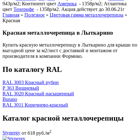
943р/м2; Континент цвет
Америка
- 1358р/м2; Атлантика
цвет
Тенерифе
- 1358р/м2. Акция действует до 30.06.21г
Главная
»
Полезное
»
Цветовая гамма металлочерепицы
»
Красная
Красная металлочерепица в Лыткарино
Купить красную металлочерепицу в Лыткарино для крыши по
выгодной цене за м2/лист с доставкой и монтажом от
производителя в компании Формико.
По каталогу RAL
RAL 3003 Красный рубин
Р 363 Вишневый
RAL 3020 Красный насыщенный
Burano
RAL 3011 Коричнево-красный
Каталог красной металлочерепицы
2
Stynergy
от 618 руб./м