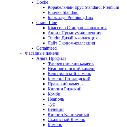
Docke
Корабельный брус Standard, Premium
Елочка Standard
Блок хаус Premium, Lux
Grand Line
Классика Стандарт-коллекция
Акрил Премиум-коллекция
Tundra Дизайн-коллекция
Лайт Эконом-коллекция
Certainteed
Фасадные панели
Альта Профиль
Флорентийский камень
Неаполитанский камень
Венецианский камень
Камень Шотландский
Пражский камень
Кирпич Рижский
Комби
Неаполь
Туф
Венеция
Кирпич Клинкерный
Скалистый Камень
Камень