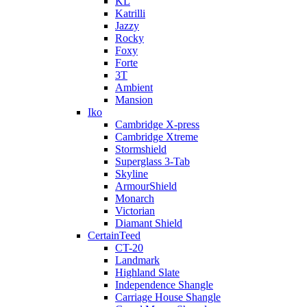
KL
Katrilli
Jazzy
Rocky
Foxy
Forte
3T
Ambient
Mansion
Iko
Cambridge X-press
Cambridge Xtreme
Stormshield
Superglass 3-Tab
Skyline
ArmourShield
Monarch
Victorian
Diamant Shield
CertainTeed
CT-20
Landmark
Highland Slate
Independence Shangle
Carriage House Shangle