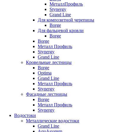
МеталлПрофиль
Stynergy
Grand Line
Для композитной черепицы
Borge
Для фальцевой кровли
Borge
Borge
Металл Профиль
Stynergy
Grand Line
Кровельные лестницы
Borge
Optima
Grand Line
Металл Профиль
Stynergy
Фасадные лестницы
Borge
Металл Профиль
Stynergy
Водостоки
Металлические водостоки
Grand Line
AquAsystem