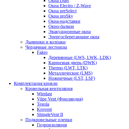
Окна Duet
Окна Electro / Z-Wave
Окна preSelect
Окна proSky
Окна-надставки
Окно-балкон
Эвакуационные окна
Энергосберегающие окна
Дымники и колпаки
Чердачные лестницы
Fakro
Деревянные (LWS, LWK, LDK)
Карнизная дверь (DWK)
Thermo (LWT, LTK)
Металлические (LMS)
Ножничные (LST, LSF)
Комплектация кровли
Кровельная вентиляция
Wirplast
Vilpe Vent (Финляндия)
Tegola
Krovent
ShingleVent II
Подкровельные пленки
Гидроизоляция