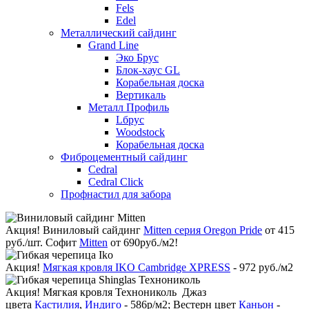
Fels
Edel
Металлический сайдинг
Grand Line
Эко Брус
Блок-хаус GL
Корабельная доска
Вертикаль
Металл Профиль
Lбрус
Woodstock
Корабельная доска
Фиброцементный сайдинг
Cedral
Cedral Click
Профнастил для забора
Акция!
Виниловый сайдинг
Mitten серия Oregon Pride
от 415
руб./шт. Софит
Mitten
от 690руб./м2!
Акция!
Мягкая кровля IKO Cambridge XPRESS
- 972 руб./м2
Акция!
Мягкая кровля Технониколь Джаз
цвета
Кастилия
,
Индиго
- 586р/м2; Вестерн цвет
Каньон
-