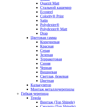
Quarzit Matt
Стальной кашемир
Ecosteel
Colority® Print
Satin
Polydexter®
Polydexter® Matt
Drap
Цветовая гамма
Коричневая
Красная
Серая
Зеленая
Терракотовая
Синяя
Черная
Вишневая
Светлая, бежевая
Цветная
Калькулятор
Монтаж металлочерепицы
Гибкая черепица
Tegola
Винтаж (Top Shingle)
Смальто (Top Shingle)