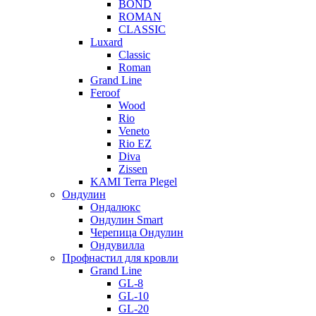
BOND
ROMAN
CLASSIC
Luxard
Classic
Roman
Grand Line
Feroof
Wood
Rio
Veneto
Rio EZ
Diva
Zissen
KAMI Terra Plegel
Ондулин
Ондалюкс
Ондулин Smart
Черепица Ондулин
Ондувилла
Профнастил для кровли
Grand Line
GL-8
GL-10
GL-20