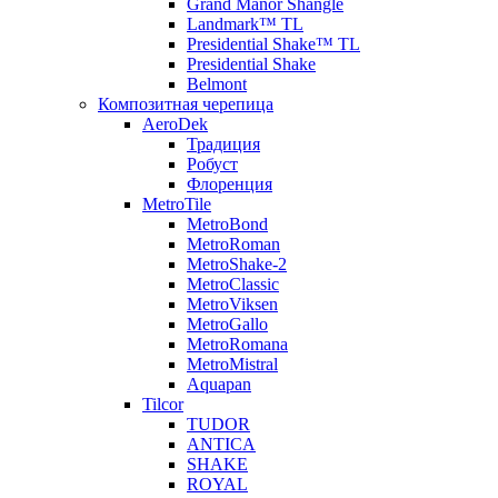
Grand Manor Shangle
Landmark™ TL
Presidential Shake™ TL
Presidential Shake
Belmont
Композитная черепица
AeroDek
Традиция
Робуст
Флоренция
MetroTile
MetroBond
MetroRoman
MetroShake-2
MetroClassic
MetroViksen
MetroGallo
MetroRomana
MetroMistral
Aquapan
Tilcor
TUDOR
ANTICA
SHAKE
ROYAL