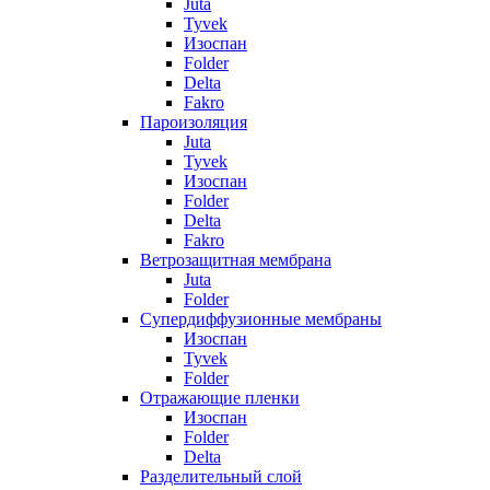
Juta
Tyvek
Изоспан
Folder
Delta
Fakro
Пароизоляция
Juta
Tyvek
Изоспан
Folder
Delta
Fakro
Ветрозащитная мембрана
Juta
Folder
Супердиффузионные мембраны
Изоспан
Tyvek
Folder
Отражающие пленки
Изоспан
Folder
Delta
Разделительный слой