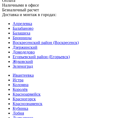
Оплата
Наличными в офисе
Безналичный расчет
Доставка и монтаж в городах:
Апрелевка
Балабаново
Балашиха
Бронницы
Воскресенский район (Воскресенск)
Дзержинский
Домодедово
Егорьевский район (Егорьевск)
Жуковский
Зеленоград
Ивантеевка
Истра
Коломна
Королёв
Красноармейск
Красногорск
Краснознаменск
Кубинка
Лобня
Лыткарино