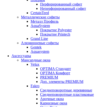
Перфорированный софит
Неперфорированный софит
CertainTeed
Металлические софиты
Металл Профиль
AquaSystem
Покрытие Polyester
Покрытие Printech
Grand Line
Алюминиевые софиты
Gentek
Aquasystem
Аксессуары
Мансардные окна
Velux
OPTIMA Стандарт
OPTIMA Комфорт
PREMIUM
Доп. элементы PREMIUM
Fakro
Cреднеповоротные деревянные
Cреднеповоротные пластиковые
Арочные окна
Карнизные окна