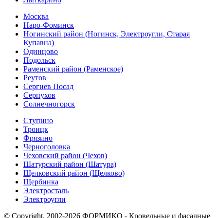
Москва
Наро-Фоминск
Ногинский район (Ногинск, Электроугли, Старая
Купавна)
Одинцово
Подольск
Раменский район (Раменское)
Реутов
Сергиев Посад
Серпухов
Солнечногорск
Ступино
Троицк
Фрязино
Черноголовка
Чеховский район (Чехов)
Шатурский район (Шатура)
Щелковский район (Щелково)
Щербинка
Электросталь
Электроугли
© Copyright, 2002-2026 ФОРМИКО - Кровельные и фасадные