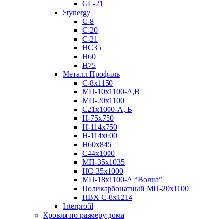
GL-21
Stynergy
C-8
C-20
C-21
НС35
Н60
H75
Металл Профиль
С-8х1150
МП-10x1100-А,В
МП-20х1100
С21х1000-А, В
H-75х750
Н-114х750
Н-114х600
Н60х845
С44х1000
МП-35х1035
НС-35х1000
МП-18х1100-А “Волна”
Поликарбонатный МП-20х1100
ПВХ С-8х1214
Interprofil
Кровля по размеру дома