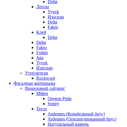
Delta
Ленты
Tyvek
Изоспан
Delta
Fakro
Клей
Delta
Delta
Fakro
Folder
Juta
Tyvek
Изоспан
Утеплители
Rockwool
Фасадные материалы
Виниловый сайдинг
Mitten
Oregon Pride
Sentry
Tecos
Ardennes (Корабельный брус)
Ardennes (Оцилиндрованный брус)
Натуральный камень