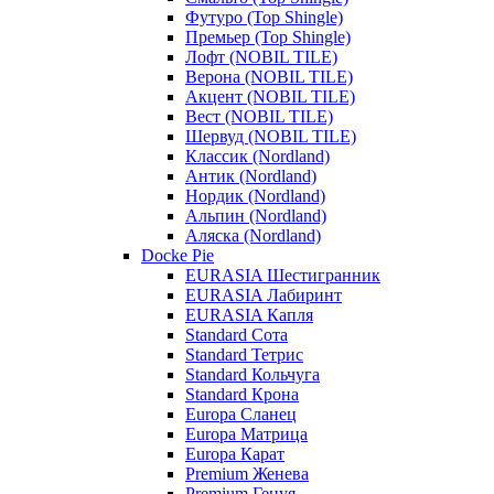
Футуро (Top Shingle)
Премьер (Top Shingle)
Лофт (NOBIL TILE)
Верона (NOBIL TILE)
Акцент (NOBIL TILE)
Вест (NOBIL TILE)
Шервуд (NOBIL TILE)
Классик (Nordland)
Антик (Nordland)
Нордик (Nordland)
Альпин (Nordland)
Аляска (Nordland)
Docke Pie
EURASIA Шестигранник
EURASIA Лабиринт
EURASIA Капля
Standard Сота
Standard Тетрис
Standard Кольчуга
Standard Крона
Europa Сланец
Europa Матрица
Europa Карат
Premium Женева
Premium Генуя