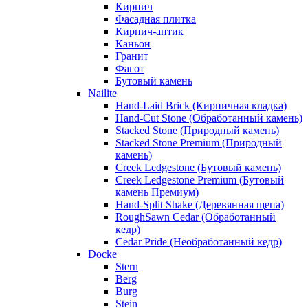
Кирпич
Фасадная плитка
Кирпич-антик
Каньон
Гранит
Фагот
Бутовый камень
Nailite
Hand-Laid Brick (Кирпичная кладка)
Hand-Cut Stone (Обработанный камень)
Stacked Stone (Природный камень)
Stacked Stone Premium (Природный
камень)
Creek Ledgestone (Бутовый камень)
Creek Ledgestone Premium (Бутовый
камень Премиум)
Hand-Split Shake (Деревянная щепа)
RoughSawn Cedar (Обработанный
кедр)
Cedar Pride (Необработанный кедр)
Docke
Stern
Berg
Burg
Stein