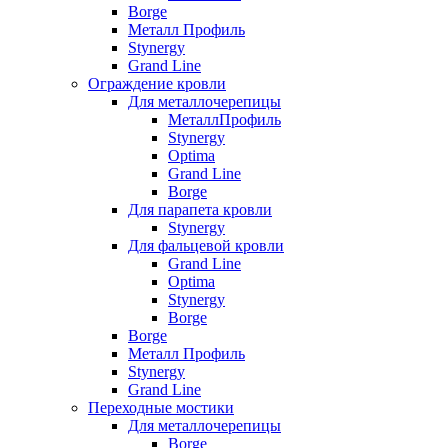
Borge
Металл Профиль
Stynergy
Grand Line
Ограждение кровли
Для металлочерепицы
МеталлПрофиль
Stynergy
Optima
Grand Line
Borge
Для парапета кровли
Stynergy
Для фальцевой кровли
Grand Line
Optima
Stynergy
Borge
Borge
Металл Профиль
Stynergy
Grand Line
Переходные мостики
Для металлочерепицы
Borge