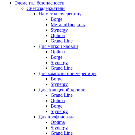
Элементы безопасности
Снегозадержатели
На металлочерепицу
Borge
МеталлПрофиль
Stynergy
Optima
Grand Line
Для мягкой кровли
Optima
Borge
Stynergy
Grand Line
Для композитной черепицы
Borge
Stynergy
Для фальцевой кровли
Grand Line
Optima
Borge
Stynergy
Для профнастила
Optima
Stynergy
Grand Line