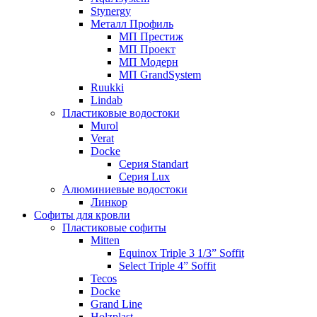
Stynergy
Металл Профиль
МП Престиж
МП Проект
МП Модерн
МП GrandSystem
Ruukki
Lindab
Пластиковые водостоки
Murol
Verat
Docke
Серия Standart
Серия Lux
Алюминиевые водостоки
Линкор
Софиты для кровли
Пластиковые софиты
Mitten
Equinox Triple 3 1/3” Soffit
Select Triple 4” Soffit
Tecos
Docke
Grand Line
Holzplast