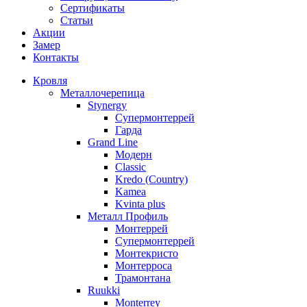
Сертификаты
Статьи
Акции
Замер
Контакты
Кровля
Металлочерепица
Stynergy
Супермонтеррей
Гарда
Grand Line
Модерн
Classic
Kredo (Country)
Kamea
Kvinta plus
Металл Профиль
Монтеррей
Супермонтеррей
Монтекристо
Монтерроса
Трамонтана
Ruukki
Monterrey