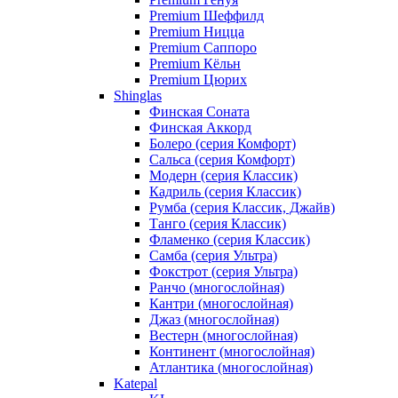
Premium Шеффилд
Premium Ницца
Premium Саппоро
Premium Кёльн
Premium Цюрих
Shinglas
Финская Соната
Финская Аккорд
Болеро (серия Комфорт)
Сальса (серия Комфорт)
Модерн (серия Классик)
Кадриль (серия Классик)
Румба (серия Классик, Джайв)
Танго (серия Классик)
Фламенко (серия Классик)
Самба (серия Ультра)
Фокстрот (серия Ультра)
Ранчо (многослойная)
Кантри (многослойная)
Джаз (многослойная)
Вестерн (многослойная)
Континент (многослойная)
Атлантика (многослойная)
Katepal