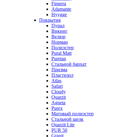
Finnera
Adamante
Hyygge
Покрытия
Пурал
Викинг
Велюр
Норман
Полиэстер
Pural Matt
Puretan
Стальной бархат
Призма
Пластизол
Atlas
Safari
Cloudy
Quarzit
Agneta
Purex
Матовый полиэстер
Стальной шелк
Quarzit Lite
PUR 50
Granit