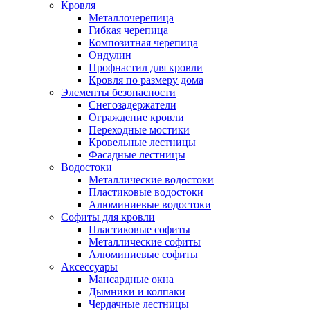
Кровля
Металлочерепица
Гибкая черепица
Композитная черепица
Ондулин
Профнастил для кровли
Кровля по размеру дома
Элементы безопасности
Снегозадержатели
Ограждение кровли
Переходные мостики
Кровельные лестницы
Фасадные лестницы
Водостоки
Металлические водостоки
Пластиковые водостоки
Алюминиевые водостоки
Софиты для кровли
Пластиковые софиты
Металлические софиты
Алюминиевые софиты
Аксессуары
Мансардные окна
Дымники и колпаки
Чердачные лестницы