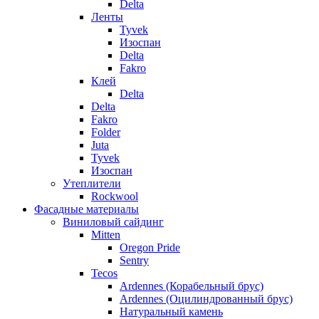
Delta
Ленты
Tyvek
Изоспан
Delta
Fakro
Клей
Delta
Delta
Fakro
Folder
Juta
Tyvek
Изоспан
Утеплители
Rockwool
Фасадные материалы
Виниловый сайдинг
Mitten
Oregon Pride
Sentry
Tecos
Ardennes (Корабельный брус)
Ardennes (Оцилиндрованный брус)
Натуральный камень