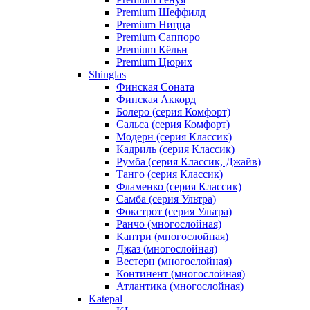
Premium Шеффилд
Premium Ницца
Premium Саппоро
Premium Кёльн
Premium Цюрих
Shinglas
Финская Соната
Финская Аккорд
Болеро (серия Комфорт)
Сальса (серия Комфорт)
Модерн (серия Классик)
Кадриль (серия Классик)
Румба (серия Классик, Джайв)
Танго (серия Классик)
Фламенко (серия Классик)
Самба (серия Ультра)
Фокстрот (серия Ультра)
Ранчо (многослойная)
Кантри (многослойная)
Джаз (многослойная)
Вестерн (многослойная)
Континент (многослойная)
Атлантика (многослойная)
Katepal