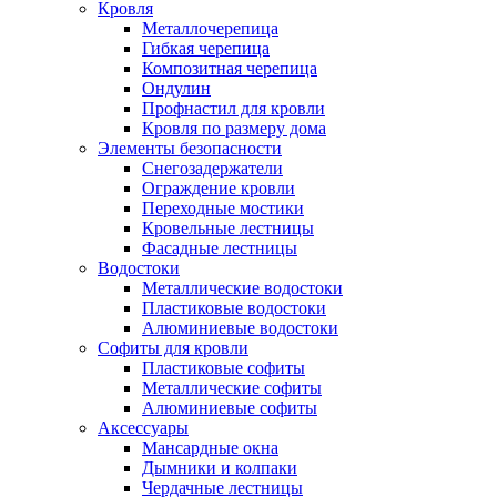
Кровля
Металлочерепица
Гибкая черепица
Композитная черепица
Ондулин
Профнастил для кровли
Кровля по размеру дома
Элементы безопасности
Снегозадержатели
Ограждение кровли
Переходные мостики
Кровельные лестницы
Фасадные лестницы
Водостоки
Металлические водостоки
Пластиковые водостоки
Алюминиевые водостоки
Софиты для кровли
Пластиковые софиты
Металлические софиты
Алюминиевые софиты
Аксессуары
Мансардные окна
Дымники и колпаки
Чердачные лестницы