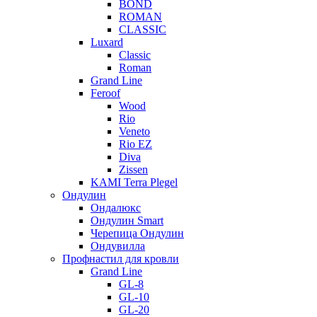
BOND
ROMAN
CLASSIC
Luxard
Classic
Roman
Grand Line
Feroof
Wood
Rio
Veneto
Rio EZ
Diva
Zissen
KAMI Terra Plegel
Ондулин
Ондалюкс
Ондулин Smart
Черепица Ондулин
Ондувилла
Профнастил для кровли
Grand Line
GL-8
GL-10
GL-20