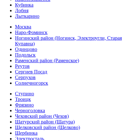
Кубинка
Лобня
Лыткарино
Москва
Наро-Фоминск
Ногинский район (Ногинск, Электроугли, Старая
Купавна)
Одинцово
Подольск
Раменский район (Раменское)
Реутов
Сергиев Посад
Серпухов
Солнечногорск
Ступино
Троицк
Фрязино
Черноголовка
Чеховский район (Чехов)
Шатурский район (Шатура)
Щелковский район (Щелково)
Щербинка
Электросталь