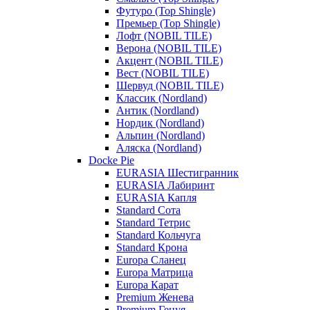
Футуро (Top Shingle)
Премьер (Top Shingle)
Лофт (NOBIL TILE)
Верона (NOBIL TILE)
Акцент (NOBIL TILE)
Вест (NOBIL TILE)
Шервуд (NOBIL TILE)
Классик (Nordland)
Антик (Nordland)
Нордик (Nordland)
Альпин (Nordland)
Аляска (Nordland)
Docke Pie
EURASIA Шестигранник
EURASIA Лабиринт
EURASIA Капля
Standard Сота
Standard Тетрис
Standard Кольчуга
Standard Крона
Europa Сланец
Europa Матрица
Europa Карат
Premium Женева
Premium Генуя