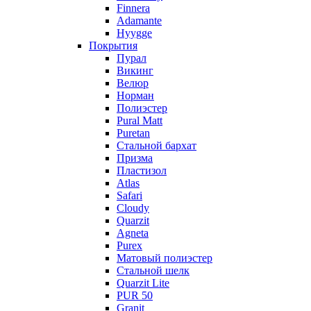
Finnera
Adamante
Hyygge
Покрытия
Пурал
Викинг
Велюр
Норман
Полиэстер
Pural Matt
Puretan
Стальной бархат
Призма
Пластизол
Atlas
Safari
Cloudy
Quarzit
Agneta
Purex
Матовый полиэстер
Стальной шелк
Quarzit Lite
PUR 50
Granit