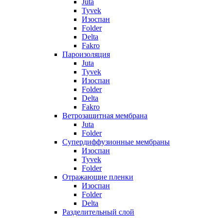
Juta
Tyvek
Изоспан
Folder
Delta
Fakro
Пароизоляция
Juta
Tyvek
Изоспан
Folder
Delta
Fakro
Ветрозащитная мембрана
Juta
Folder
Супердиффузионные мембраны
Изоспан
Tyvek
Folder
Отражающие пленки
Изоспан
Folder
Delta
Разделительный слой