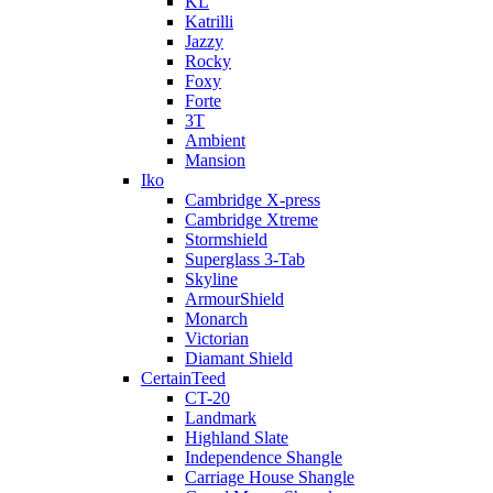
KL
Katrilli
Jazzy
Rocky
Foxy
Forte
3T
Ambient
Mansion
Iko
Cambridge X-press
Cambridge Xtreme
Stormshield
Superglass 3-Tab
Skyline
ArmourShield
Monarch
Victorian
Diamant Shield
CertainTeed
CT-20
Landmark
Highland Slate
Independence Shangle
Carriage House Shangle