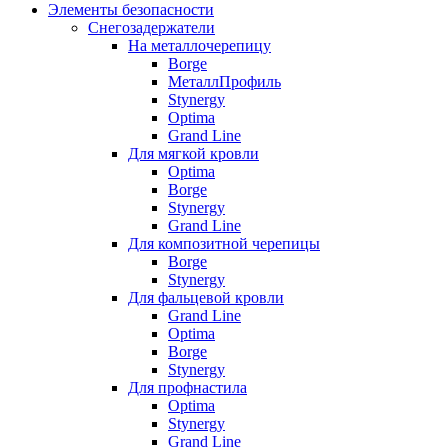
Элементы безопасности
Снегозадержатели
На металлочерепицу
Borge
МеталлПрофиль
Stynergy
Optima
Grand Line
Для мягкой кровли
Optima
Borge
Stynergy
Grand Line
Для композитной черепицы
Borge
Stynergy
Для фальцевой кровли
Grand Line
Optima
Borge
Stynergy
Для профнастила
Optima
Stynergy
Grand Line