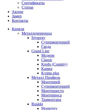
Сертификаты
Статьи
Акции
Замер
Контакты
Кровля
Металлочерепица
Stynergy
Супермонтеррей
Гарда
Grand Line
Модерн
Classic
Kredo (Country)
Kamea
Kvinta plus
Металл Профиль
Монтеррей
Супермонтеррей
Монтекристо
Монтерроса
Трамонтана
Ruukki
Monterrey