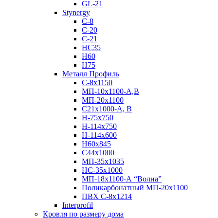
GL-21
Stynergy
C-8
C-20
C-21
НС35
Н60
H75
Металл Профиль
С-8х1150
МП-10x1100-А,В
МП-20х1100
С21х1000-А, В
H-75х750
Н-114х750
Н-114х600
Н60х845
С44х1000
МП-35х1035
НС-35х1000
МП-18х1100-А “Волна”
Поликарбонатный МП-20х1100
ПВХ С-8х1214
Interprofil
Кровля по размеру дома