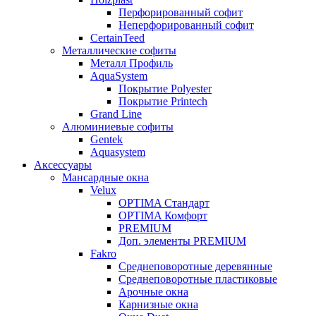
Перфорированный софит
Неперфорированный софит
CertainTeed
Металлические софиты
Металл Профиль
AquaSystem
Покрытие Polyester
Покрытие Printech
Grand Line
Алюминиевые софиты
Gentek
Aquasystem
Аксессуары
Мансардные окна
Velux
OPTIMA Стандарт
OPTIMA Комфорт
PREMIUM
Доп. элементы PREMIUM
Fakro
Cреднеповоротные деревянные
Cреднеповоротные пластиковые
Арочные окна
Карнизные окна