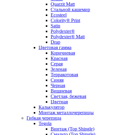
Quarzit Matt
Стальной кашемир
Ecosteel
Colority® Print
Satin
Polydexter®
Polydexter® Matt
Drap
Цветовая гамма
Коричневая
Красная
Серая
Зеленая
Терракотовая
Синяя
Черная
Вишневая
Светлая, бежевая
Цветная
Калькулятор
Монтаж металлочерепицы
Гибкая черепица
Tegola
Винтаж (Top Shingle)
Смальто (Top Shingle)