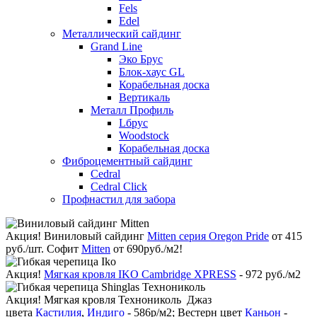
Fels
Edel
Металлический сайдинг
Grand Line
Эко Брус
Блок-хаус GL
Корабельная доска
Вертикаль
Металл Профиль
Lбрус
Woodstock
Корабельная доска
Фиброцементный сайдинг
Cedral
Cedral Click
Профнастил для забора
Акция!
Виниловый сайдинг
Mitten серия Oregon Pride
от 415
руб./шт. Софит
Mitten
от 690руб./м2!
Акция!
Мягкая кровля IKO Cambridge XPRESS
- 972 руб./м2
Акция!
Мягкая кровля Технониколь Джаз
цвета
Кастилия
,
Индиго
- 586р/м2; Вестерн цвет
Каньон
-