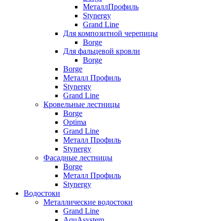
МеталлПрофиль
Stynergy
Grand Line
Для композитной черепицы
Borge
Для фальцевой кровли
Borge
Borge
Металл Профиль
Stynergy
Grand Line
Кровельные лестницы
Borge
Optima
Grand Line
Металл Профиль
Stynergy
Фасадные лестницы
Borge
Металл Профиль
Stynergy
Водостоки
Металлические водостоки
Grand Line
AquAsystem