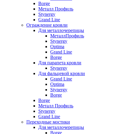
Borge
Металл Профиль
Stynergy
Grand Line
Ограждение кровли
Для металлочерепицы
МеталлПрофиль
Stynergy
Optima
Grand Line
Borge
Для парапета кровли
Stynergy
Для фальцевой кровли
Grand Line
Optima
Stynergy
Borge
Borge
Металл Профиль
Stynergy
Grand Line
Переходные мостики
Для металлочерепицы
Borge