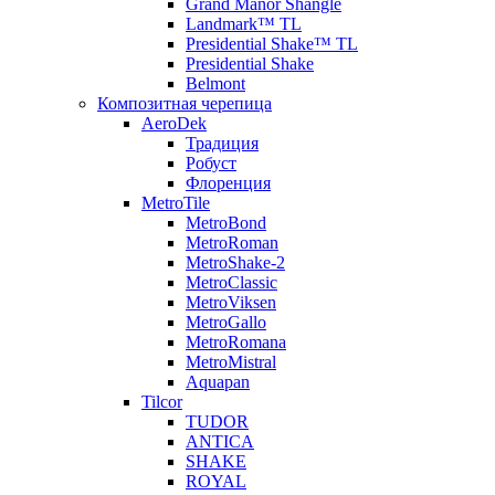
Grand Manor Shangle
Landmark™ TL
Presidential Shake™ TL
Presidential Shake
Belmont
Композитная черепица
AeroDek
Традиция
Робуст
Флоренция
MetroTile
MetroBond
MetroRoman
MetroShake-2
MetroClassic
MetroViksen
MetroGallo
MetroRomana
MetroMistral
Aquapan
Tilcor
TUDOR
ANTICA
SHAKE
ROYAL