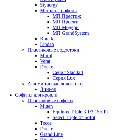
Stynergy
Металл Профиль
МП Престиж
МП Проект
МП Модерн
МП GrandSystem
Ruukki
Lindab
Пластиковые водостоки
Murol
Verat
Docke
Серия Standart
Серия Lux
Алюминиевые водостоки
Линкор
Софиты для кровли
Пластиковые софиты
Mitten
Equinox Triple 3 1/3” Soffit
Select Triple 4” Soffit
Tecos
Docke
Grand Line
Holzplast