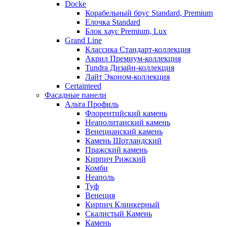
Docke
Корабельный брус Standard, Premium
Елочка Standard
Блок хаус Premium, Lux
Grand Line
Классика Стандарт-коллекция
Акрил Премиум-коллекция
Tundra Дизайн-коллекция
Лайт Эконом-коллекция
Certainteed
Фасадные панели
Альта Профиль
Флорентийский камень
Неаполитанский камень
Венецианский камень
Камень Шотландский
Пражский камень
Кирпич Рижский
Комби
Неаполь
Туф
Венеция
Кирпич Клинкерный
Скалистый Камень
Камень