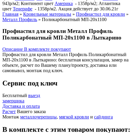
943р/м2; Континент цвет
Америка
- 1358р/м2; Атлантика
цвет
Тенерифе
- 1358р/м2. Акция действует до 30.06.21г
Главная
»
Кровельные материалы
»
Профнастил для кровли
»
Металл Профиль
»
Поликарбонатный МП-20х1100
Профнастил для кровли Металл Профиль
Поликарбонатный МП-20х1100 в Лыткарино
Описание
В комплекте покупают
Профнастил для кровли Металл Профиль Поликарбонатный
МП-20х1100 в Лыткарино: бесплатная консультация, замер на
объекте, расчет по Вашему плану/проекту, доставка или
самовывоз, монтаж под ключ.
Сервис под ключ
Бесплатный
выезд
замерщика
Доставка и оплата
Расчет
Вашего заказа
Монтаж
металлочерепицы
,
мягкой кровли
и
сайдинга
В комплекте с этим товаром покупают: