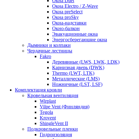
Окна Duet
Окна Electro / Z-Wave
Окна preSelect
Окна proSky
Окна-надставки
Окно-балкон
Эвакуационные окна
Энергосберегающие окна
Дымники и колпаки
Чердачные лестницы
Fakro
Деревянные (LWS, LWK, LDK)
Карнизная дверь (DWK)
Thermo (LWT, LTK)
Металлические (LMS)
Ножничные (LST, LSF)
Комплектация кровли
Кровельная вентиляция
Wirplast
Vilpe Vent (Финляндия)
Tegola
Krovent
ShingleVent II
Подкровельные пленки
Гидроизоляция