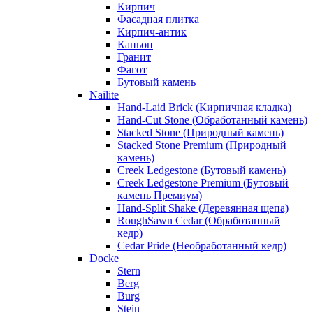
Кирпич
Фасадная плитка
Кирпич-антик
Каньон
Гранит
Фагот
Бутовый камень
Nailite
Hand-Laid Brick (Кирпичная кладка)
Hand-Cut Stone (Обработанный камень)
Stacked Stone (Природный камень)
Stacked Stone Premium (Природный
камень)
Creek Ledgestone (Бутовый камень)
Creek Ledgestone Premium (Бутовый
камень Премиум)
Hand-Split Shake (Деревянная щепа)
RoughSawn Cedar (Обработанный
кедр)
Cedar Pride (Необработанный кедр)
Docke
Stern
Berg
Burg
Stein