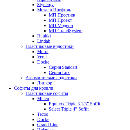
Stynergy
Металл Профиль
МП Престиж
МП Проект
МП Модерн
МП GrandSystem
Ruukki
Lindab
Пластиковые водостоки
Murol
Verat
Docke
Серия Standart
Серия Lux
Алюминиевые водостоки
Линкор
Софиты для кровли
Пластиковые софиты
Mitten
Equinox Triple 3 1/3” Soffit
Select Triple 4” Soffit
Tecos
Docke
Grand Line
Holzplast