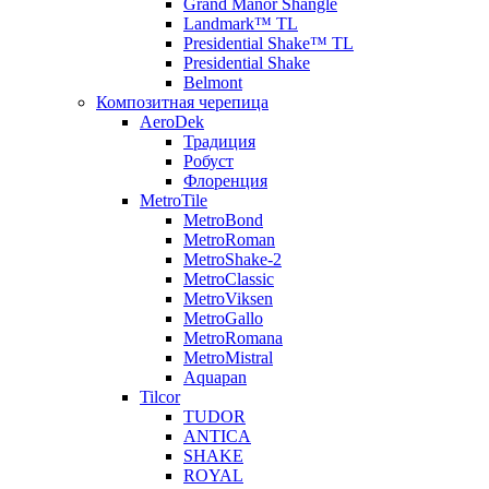
Grand Manor Shangle
Landmark™ TL
Presidential Shake™ TL
Presidential Shake
Belmont
Композитная черепица
AeroDek
Традиция
Робуст
Флоренция
MetroTile
MetroBond
MetroRoman
MetroShake-2
MetroClassic
MetroViksen
MetroGallo
MetroRomana
MetroMistral
Aquapan
Tilcor
TUDOR
ANTICA
SHAKE
ROYAL