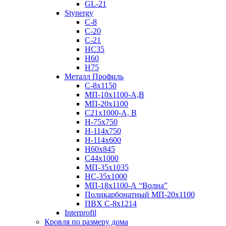
GL-21
Stynergy
C-8
C-20
C-21
НС35
Н60
H75
Металл Профиль
С-8х1150
МП-10x1100-А,В
МП-20х1100
С21х1000-А, В
H-75х750
Н-114х750
Н-114х600
Н60х845
С44х1000
МП-35х1035
НС-35х1000
МП-18х1100-А “Волна”
Поликарбонатный МП-20х1100
ПВХ С-8х1214
Interprofil
Кровля по размеру дома