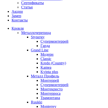
Сертификаты
Статьи
Акции
Замер
Контакты
Кровля
Металлочерепица
Stynergy
Супермонтеррей
Гарда
Grand Line
Модерн
Classic
Kredo (Country)
Kamea
Kvinta plus
Металл Профиль
Монтеррей
Супермонтеррей
Монтекристо
Монтерроса
Трамонтана
Ruukki
Monterrey