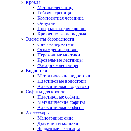
Кровля
Металлочерепица
Гибкая черепица
Композитная черепица
Ондулин
Профнастил для кровли
Кровля по размеру дома
Элементы безопасности
Снегозадержатели
Ограждение кровли
Переходные мостики
Кровельные лестницы
Фасадные лестницы
Водостоки
Металлические водостоки
Пластиковые водостоки
Алюминиевые водостоки
Софиты для кровли
Пластиковые софиты
Металлические софиты
Алюминиевые софиты
Аксессуары
Мансардные окна
Дымники и колпаки
Чердачные лестницы