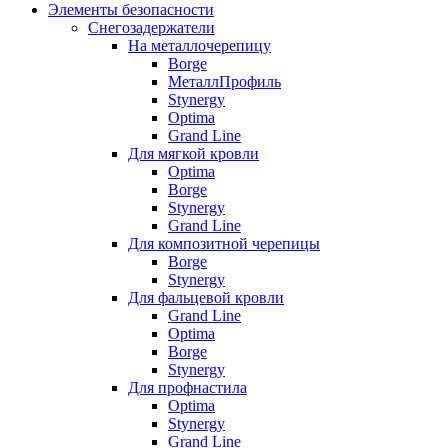
Элементы безопасности
Снегозадержатели
На металлочерепицу
Borge
МеталлПрофиль
Stynergy
Optima
Grand Line
Для мягкой кровли
Optima
Borge
Stynergy
Grand Line
Для композитной черепицы
Borge
Stynergy
Для фальцевой кровли
Grand Line
Optima
Borge
Stynergy
Для профнастила
Optima
Stynergy
Grand Line