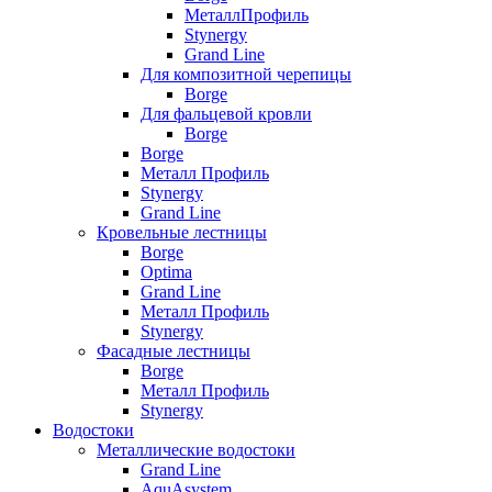
МеталлПрофиль
Stynergy
Grand Line
Для композитной черепицы
Borge
Для фальцевой кровли
Borge
Borge
Металл Профиль
Stynergy
Grand Line
Кровельные лестницы
Borge
Optima
Grand Line
Металл Профиль
Stynergy
Фасадные лестницы
Borge
Металл Профиль
Stynergy
Водостоки
Металлические водостоки
Grand Line
AquAsystem