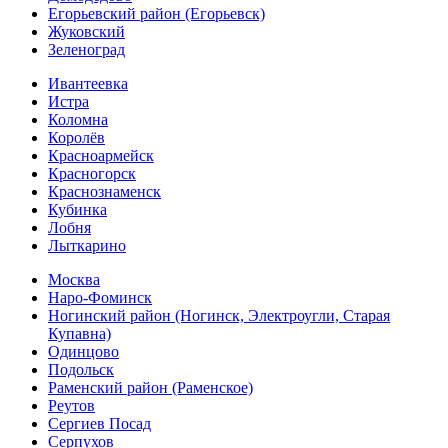
Егорьевский район (Егорьевск)
Жуковский
Зеленоград
Ивантеевка
Истра
Коломна
Королёв
Красноармейск
Красногорск
Краснознаменск
Кубинка
Лобня
Лыткарино
Москва
Наро-Фоминск
Ногинский район (Ногинск, Электроугли, Старая
Купавна)
Одинцово
Подольск
Раменский район (Раменское)
Реутов
Сергиев Посад
Серпухов