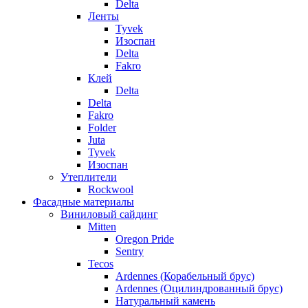
Delta
Ленты
Tyvek
Изоспан
Delta
Fakro
Клей
Delta
Delta
Fakro
Folder
Juta
Tyvek
Изоспан
Утеплители
Rockwool
Фасадные материалы
Виниловый сайдинг
Mitten
Oregon Pride
Sentry
Tecos
Ardennes (Корабельный брус)
Ardennes (Оцилиндрованный брус)
Натуральный камень