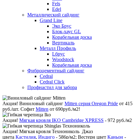
Fels
Edel
Металлический сайдинг
Grand Line
Эко Брус
Блок-хаус GL
Корабельная доска
Вертикаль
Металл Профиль
Lбрус
Woodstock
Корабельная доска
Фиброцементный сайдинг
Cedral
Cedral Click
Профнастил для забора
Акция!
Виниловый сайдинг
Mitten серия Oregon Pride
от 415
руб./шт. Софит
Mitten
от 690руб./м2!
Акция!
Мягкая кровля IKO Cambridge XPRESS
- 972 руб./м2
Акция!
Мягкая кровля Технониколь Джаз
цвета
Кастилия
,
Индиго
- 586р/м2; Вестерн цвет
Каньон
-