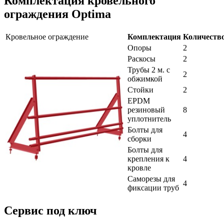
Комплектация кровельного
ограждения Optima
Кровельное ограждение
Комплектация
Количеств
Опоры
2
Раскосы
2
Трубы 2 м. с
2
обжимкой
Стойки
2
EPDM
резиновый
8
уплотнитель
Болты для
4
сборки
Болты для
крепления к
4
кровле
Саморезы для
4
фиксации труб
Сервис под ключ