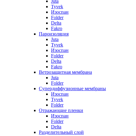
Juta
Tyvek
Изоспан
Folder
Delta
Fakro
Пароизоляция
Juta
Tyvek
Изоспан
Folder
Delta
Fakro
Ветрозащитная мембрана
Juta
Folder
Супердиффузионные мембраны
Изоспан
Tyvek
Folder
Отражающие пленки
Изоспан
Folder
Delta
Разделительный слой