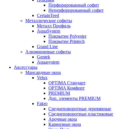
Перфорированный софит
Неперфорированный софит
CertainTeed
Металлические софиты
Металл Профиль
AquaSystem
Покрытие Polyester
Покрытие Printech
Grand Line
Алюминиевые софиты
Gentek
Aquasystem
Аксессуары
Мансардные окна
Velux
OPTIMA Стандарт
OPTIMA Комфорт
PREMIUM
Доп. элементы PREMIUM
Fakro
Cреднеповоротные деревянные
Cреднеповоротные пластиковые
Арочные окна
Карнизные окна