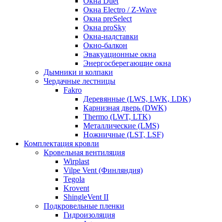
Окна Duet
Окна Electro / Z-Wave
Окна preSelect
Окна proSky
Окна-надставки
Окно-балкон
Эвакуационные окна
Энергосберегающие окна
Дымники и колпаки
Чердачные лестницы
Fakro
Деревянные (LWS, LWK, LDK)
Карнизная дверь (DWK)
Thermo (LWT, LTK)
Металлические (LMS)
Ножничные (LST, LSF)
Комплектация кровли
Кровельная вентиляция
Wirplast
Vilpe Vent (Финляндия)
Tegola
Krovent
ShingleVent II
Подкровельные пленки
Гидроизоляция