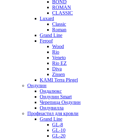
BOND
ROMAN
CLASSIC
Luxard
Classic
Roman
Grand Line
Feroof
Wood
Rio
Veneto
Rio EZ
Diva
Zissen
KAMI Terra Plegel
Ондулин
Ондалюкс
Ондулин Smart
Черепица Ондулин
Ондувилла
Профнастил для кровли
Grand Line
GL-8
GL-10
GL-20