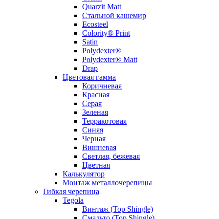
Quarzit Matt
Стальной кашемир
Ecosteel
Colority® Print
Satin
Polydexter®
Polydexter® Matt
Drap
Цветовая гамма
Коричневая
Красная
Серая
Зеленая
Терракотовая
Синяя
Черная
Вишневая
Светлая, бежевая
Цветная
Калькулятор
Монтаж металлочерепицы
Гибкая черепица
Tegola
Винтаж (Top Shingle)
Смальто (Top Shingle)