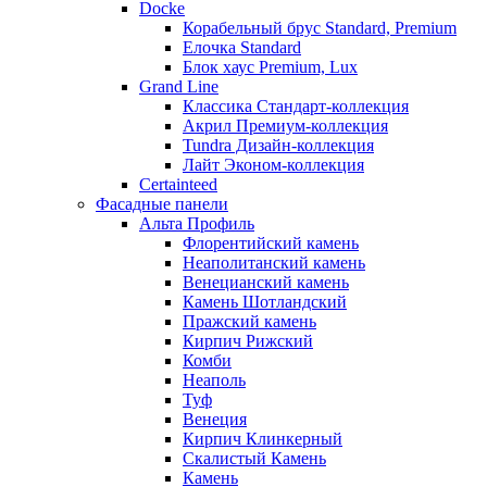
Docke
Корабельный брус Standard, Premium
Елочка Standard
Блок хаус Premium, Lux
Grand Line
Классика Стандарт-коллекция
Акрил Премиум-коллекция
Tundra Дизайн-коллекция
Лайт Эконом-коллекция
Certainteed
Фасадные панели
Альта Профиль
Флорентийский камень
Неаполитанский камень
Венецианский камень
Камень Шотландский
Пражский камень
Кирпич Рижский
Комби
Неаполь
Туф
Венеция
Кирпич Клинкерный
Скалистый Камень
Камень