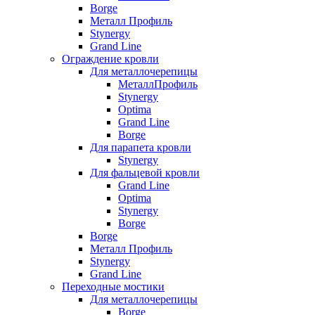
Borge
Металл Профиль
Stynergy
Grand Line
Ограждение кровли
Для металлочерепицы
МеталлПрофиль
Stynergy
Optima
Grand Line
Borge
Для парапета кровли
Stynergy
Для фальцевой кровли
Grand Line
Optima
Stynergy
Borge
Borge
Металл Профиль
Stynergy
Grand Line
Переходные мостики
Для металлочерепицы
Borge