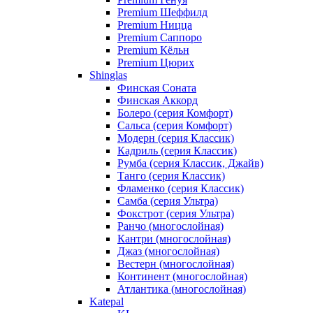
Premium Шеффилд
Premium Ницца
Premium Саппоро
Premium Кёльн
Premium Цюрих
Shinglas
Финская Соната
Финская Аккорд
Болеро (серия Комфорт)
Сальса (серия Комфорт)
Модерн (серия Классик)
Кадриль (серия Классик)
Румба (серия Классик, Джайв)
Танго (серия Классик)
Фламенко (серия Классик)
Самба (серия Ультра)
Фокстрот (серия Ультра)
Ранчо (многослойная)
Кантри (многослойная)
Джаз (многослойная)
Вестерн (многослойная)
Континент (многослойная)
Атлантика (многослойная)
Katepal