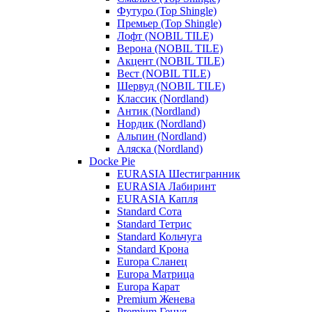
Футуро (Top Shingle)
Премьер (Top Shingle)
Лофт (NOBIL TILE)
Верона (NOBIL TILE)
Акцент (NOBIL TILE)
Вест (NOBIL TILE)
Шервуд (NOBIL TILE)
Классик (Nordland)
Антик (Nordland)
Нордик (Nordland)
Альпин (Nordland)
Аляска (Nordland)
Docke Pie
EURASIA Шестигранник
EURASIA Лабиринт
EURASIA Капля
Standard Сота
Standard Тетрис
Standard Кольчуга
Standard Крона
Europa Сланец
Europa Матрица
Europa Карат
Premium Женева
Premium Генуя