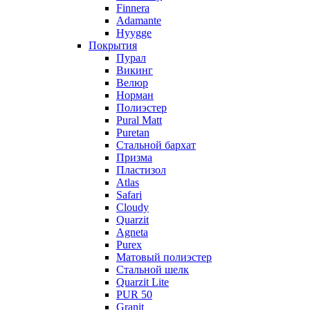
Finnera
Adamante
Hyygge
Покрытия
Пурал
Викинг
Велюр
Норман
Полиэстер
Pural Matt
Puretan
Стальной бархат
Призма
Пластизол
Atlas
Safari
Cloudy
Quarzit
Agneta
Purex
Матовый полиэстер
Стальной шелк
Quarzit Lite
PUR 50
Granit