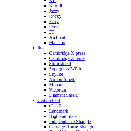
KL
Katrilli
Jazzy
Rocky
Foxy
Forte
3T
Ambient
Mansion
Iko
Cambridge X-press
Cambridge Xtreme
Stormshield
Superglass 3-Tab
Skyline
ArmourShield
Monarch
Victorian
Diamant Shield
CertainTeed
CT-20
Landmark
Highland Slate
Independence Shangle
Carriage House Shangle