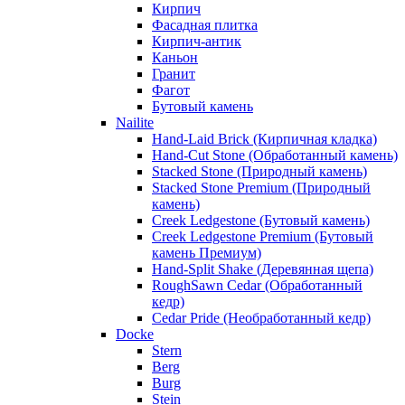
Кирпич
Фасадная плитка
Кирпич-антик
Каньон
Гранит
Фагот
Бутовый камень
Nailite
Hand-Laid Brick (Кирпичная кладка)
Hand-Cut Stone (Обработанный камень)
Stacked Stone (Природный камень)
Stacked Stone Premium (Природный
камень)
Creek Ledgestone (Бутовый камень)
Creek Ledgestone Premium (Бутовый
камень Премиум)
Hand-Split Shake (Деревянная щепа)
RoughSawn Cedar (Обработанный
кедр)
Cedar Pride (Необработанный кедр)
Docke
Stern
Berg
Burg
Stein