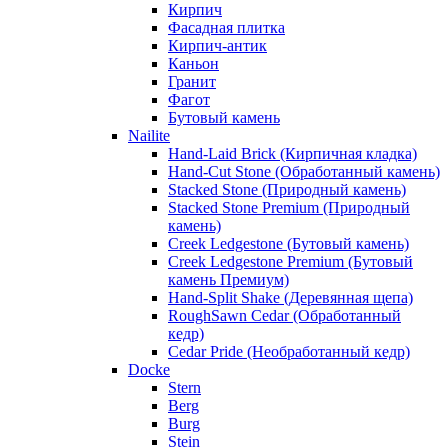
Кирпич
Фасадная плитка
Кирпич-антик
Каньон
Гранит
Фагот
Бутовый камень
Nailite
Hand-Laid Brick (Кирпичная кладка)
Hand-Cut Stone (Обработанный камень)
Stacked Stone (Природный камень)
Stacked Stone Premium (Природный
камень)
Creek Ledgestone (Бутовый камень)
Creek Ledgestone Premium (Бутовый
камень Премиум)
Hand-Split Shake (Деревянная щепа)
RoughSawn Cedar (Обработанный
кедр)
Cedar Pride (Необработанный кедр)
Docke
Stern
Berg
Burg
Stein