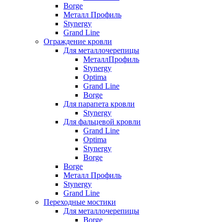
Borge
Металл Профиль
Stynergy
Grand Line
Ограждение кровли
Для металлочерепицы
МеталлПрофиль
Stynergy
Optima
Grand Line
Borge
Для парапета кровли
Stynergy
Для фальцевой кровли
Grand Line
Optima
Stynergy
Borge
Borge
Металл Профиль
Stynergy
Grand Line
Переходные мостики
Для металлочерепицы
Borge