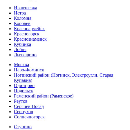
Ивантеевка
Истра
Коломна
Королёв
Красноармейск
Красногорск
Краснознаменск
Кубинка
Лобня
Лыткарино
Москва
Наро-Фоминск
Ногинский район (Ногинск, Электроугли, Старая
Купавна)
Одинцово
Подольск
Раменский район (Раменское)
Реутов
Сергиев Посад
Серпухов
Солнечногорск
Ступино