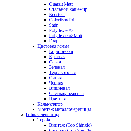
Quarzit Matt
Стальной кашемир
Ecosteel
Colority® Print
Satin
Polydexter®
Polydexter® Matt
Drap
Цветовая гамма
Коричневая
Красная
Серая
Зеленая
Терракотовая
Синяя
Черная
Вишневая
Светлая, бежевая
Цветная
Калькулятор
Монтаж металлочерепицы
Гибкая черепица
Tegola
Винтаж (Top Shingle)
Смальто (Top Shingle)