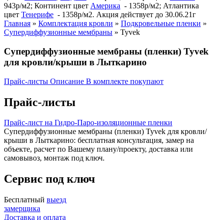
943р/м2; Континент цвет
Америка
- 1358р/м2; Атлантика
цвет
Тенерифе
- 1358р/м2. Акция действует до 30.06.21г
Главная
»
Комплектация кровли
»
Подкровельные пленки
»
Супердиффузионные мембраны
»
Tyvek
Супердиффузионные мембраны (пленки) Tyvek
для кровли/крыши в Лыткарино
Прайс-листы
Описание
В комплекте покупают
Прайс-листы
Прайс-лист на Гидро-Паро-изоляционные пленки
Супердиффузионные мембраны (пленки) Tyvek для кровли/
крыши в Лыткарино: бесплатная консультация, замер на
объекте, расчет по Вашему плану/проекту, доставка или
самовывоз, монтаж под ключ.
Сервис под ключ
Бесплатный
выезд
замерщика
Доставка и оплата