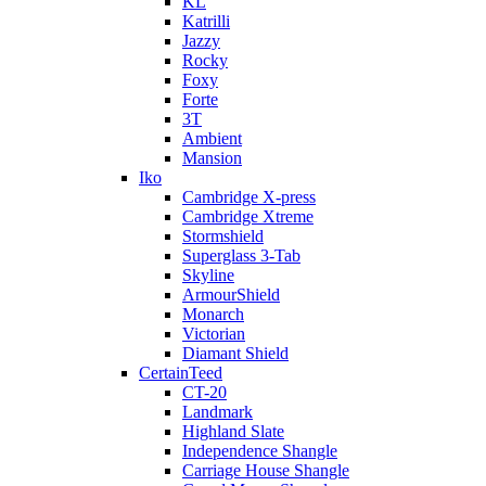
KL
Katrilli
Jazzy
Rocky
Foxy
Forte
3T
Ambient
Mansion
Iko
Cambridge X-press
Cambridge Xtreme
Stormshield
Superglass 3-Tab
Skyline
ArmourShield
Monarch
Victorian
Diamant Shield
CertainTeed
CT-20
Landmark
Highland Slate
Independence Shangle
Carriage House Shangle