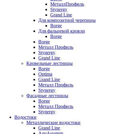
МеталлПрофиль
Stynergy
Grand Line
Для композитной черепицы
Borge
Для фальцевой кровли
Borge
Borge
Металл Профиль
Stynergy
Grand Line
Кровельные лестницы
Borge
Optima
Grand Line
Металл Профиль
Stynergy
Фасадные лестницы
Borge
Металл Профиль
Stynergy
Водостоки
Металлические водостоки
Grand Line
AquAsystem