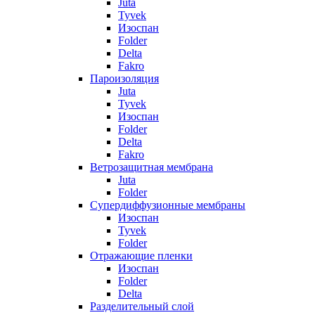
Juta
Tyvek
Изоспан
Folder
Delta
Fakro
Пароизоляция
Juta
Tyvek
Изоспан
Folder
Delta
Fakro
Ветрозащитная мембрана
Juta
Folder
Супердиффузионные мембраны
Изоспан
Tyvek
Folder
Отражающие пленки
Изоспан
Folder
Delta
Разделительный слой