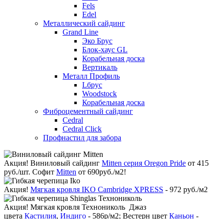
Fels
Edel
Металлический сайдинг
Grand Line
Эко Брус
Блок-хаус GL
Корабельная доска
Вертикаль
Металл Профиль
Lбрус
Woodstock
Корабельная доска
Фиброцементный сайдинг
Cedral
Cedral Click
Профнастил для забора
Акция!
Виниловый сайдинг
Mitten серия Oregon Pride
от 415
руб./шт. Софит
Mitten
от 690руб./м2!
Акция!
Мягкая кровля IKO Cambridge XPRESS
- 972 руб./м2
Акция!
Мягкая кровля Технониколь Джаз
цвета
Кастилия
,
Индиго
- 586р/м2; Вестерн цвет
Каньон
-