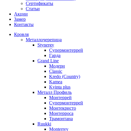
Сертификаты
Статьи
Акции
Замер
Контакты
Кровля
Металлочерепица
Stynergy
Супермонтеррей
Гарда
Grand Line
Модерн
Classic
Kredo (Country)
Kamea
Kvinta plus
Металл Профиль
Монтеррей
Супермонтеррей
Монтекристо
Монтерроса
Трамонтана
Ruukki
Monterrey