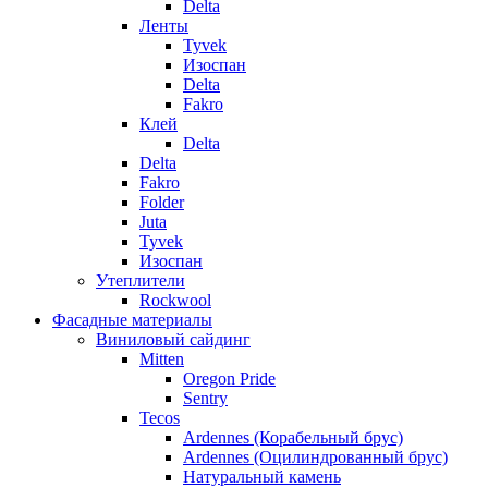
Delta
Ленты
Tyvek
Изоспан
Delta
Fakro
Клей
Delta
Delta
Fakro
Folder
Juta
Tyvek
Изоспан
Утеплители
Rockwool
Фасадные материалы
Виниловый сайдинг
Mitten
Oregon Pride
Sentry
Tecos
Ardennes (Корабельный брус)
Ardennes (Оцилиндрованный брус)
Натуральный камень