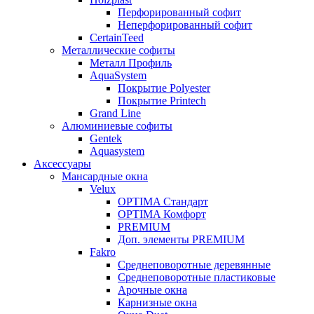
Перфорированный софит
Неперфорированный софит
CertainTeed
Металлические софиты
Металл Профиль
AquaSystem
Покрытие Polyester
Покрытие Printech
Grand Line
Алюминиевые софиты
Gentek
Aquasystem
Аксессуары
Мансардные окна
Velux
OPTIMA Стандарт
OPTIMA Комфорт
PREMIUM
Доп. элементы PREMIUM
Fakro
Cреднеповоротные деревянные
Cреднеповоротные пластиковые
Арочные окна
Карнизные окна