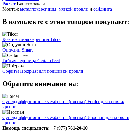
Расчет
Вашего заказа
Монтаж
металлочерепицы
,
мягкой кровли
и
сайдинга
В комплекте с этим товаром покупают:
Композитная черепица Tilcor
Ондулин Smart
Гибкая черепица CertainTeed
Софиты Holzplast для подшивки кровли
Обратите внимание на:
Супердиффузионные мембраны (пленки) Folder для кровли/
крыши
Супердиффузионные мембраны (пленки) Изоспан для кровли/
крыши
Помощь специалиста:
+7 (977)
761-20-10