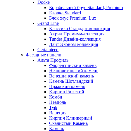
Docke
Корабельный брус Standard, Premium
Елочка Standard
Блок хаус Premium, Lux
Grand Line
Классика Стандарт-коллекция
Акрил Премиум-коллекция
Tundra Дизайн-коллекция
Лайт Эконом-коллекция
Certainteed
Фасадные панели
Альта Профиль
Флорентийский камень
Неаполитанский камень
Венецианский камень
Камень Шотландский
Пражский камень
Кирпич Рижский
Комби
Неаполь
Туф
Венеция
Кирпич Клинкерный
Скалистый Камень
Камень