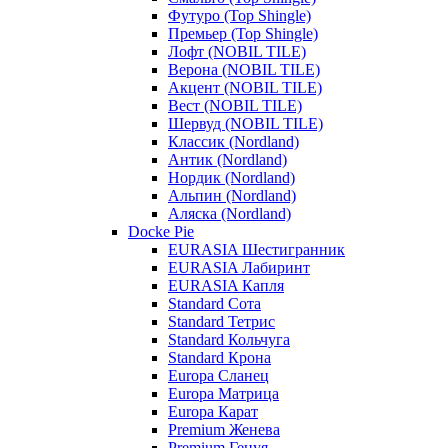
Футуро (Top Shingle)
Премьер (Top Shingle)
Лофт (NOBIL TILE)
Верона (NOBIL TILE)
Акцент (NOBIL TILE)
Вест (NOBIL TILE)
Шервуд (NOBIL TILE)
Классик (Nordland)
Антик (Nordland)
Нордик (Nordland)
Альпин (Nordland)
Аляска (Nordland)
Docke Pie
EURASIA Шестигранник
EURASIA Лабиринт
EURASIA Капля
Standard Сота
Standard Тетрис
Standard Кольчуга
Standard Крона
Europa Сланец
Europa Матрица
Europa Карат
Premium Женева
Premium Генуя