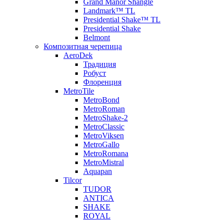
Grand Manor Shangle
Landmark™ TL
Presidential Shake™ TL
Presidential Shake
Belmont
Композитная черепица
AeroDek
Традиция
Робуст
Флоренция
MetroTile
MetroBond
MetroRoman
MetroShake-2
MetroClassic
MetroViksen
MetroGallo
MetroRomana
MetroMistral
Aquapan
Tilcor
TUDOR
ANTICA
SHAKE
ROYAL