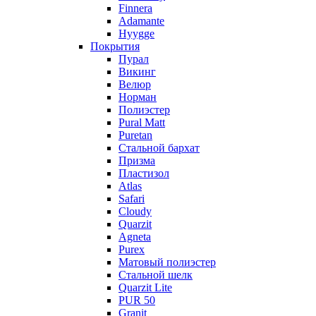
Finnera
Adamante
Hyygge
Покрытия
Пурал
Викинг
Велюр
Норман
Полиэстер
Pural Matt
Puretan
Стальной бархат
Призма
Пластизол
Atlas
Safari
Cloudy
Quarzit
Agneta
Purex
Матовый полиэстер
Стальной шелк
Quarzit Lite
PUR 50
Granit