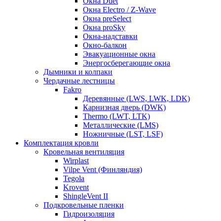
Окна Duet
Окна Electro / Z-Wave
Окна preSelect
Окна proSky
Окна-надставки
Окно-балкон
Эвакуационные окна
Энергосберегающие окна
Дымники и колпаки
Чердачные лестницы
Fakro
Деревянные (LWS, LWK, LDK)
Карнизная дверь (DWK)
Thermo (LWT, LTK)
Металлические (LMS)
Ножничные (LST, LSF)
Комплектация кровли
Кровельная вентиляция
Wirplast
Vilpe Vent (Финляндия)
Tegola
Krovent
ShingleVent II
Подкровельные пленки
Гидроизоляция