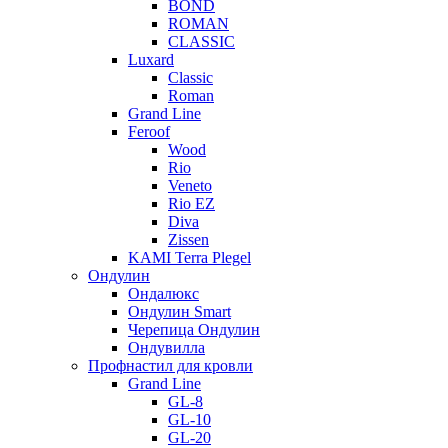
BOND
ROMAN
CLASSIC
Luxard
Classic
Roman
Grand Line
Feroof
Wood
Rio
Veneto
Rio EZ
Diva
Zissen
KAMI Terra Plegel
Ондулин
Ондалюкс
Ондулин Smart
Черепица Ондулин
Ондувилла
Профнастил для кровли
Grand Line
GL-8
GL-10
GL-20