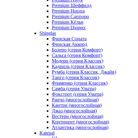
Premium Шеффилд
Premium Ницца
Premium Саппоро
Premium Кёльн
Premium Цюрих
Shinglas
Финская Соната
Финская Аккорд
Болеро (серия Комфорт)
Сальса (серия Комфорт)
Модерн (серия Классик)
Кадриль (серия Классик)
Румба (серия Классик, Джайв)
Танго (серия Классик)
Фламенко (серия Классик)
Самба (серия Ультра)
Фокстрот (серия Ультра)
Ранчо (многослойная)
Кантри (многослойная)
Джаз (многослойная)
Вестерн (многослойная)
Континент (многослойная)
Атлантика (многослойная)
Katepal