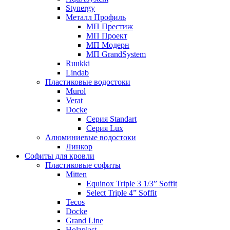
Stynergy
Металл Профиль
МП Престиж
МП Проект
МП Модерн
МП GrandSystem
Ruukki
Lindab
Пластиковые водостоки
Murol
Verat
Docke
Серия Standart
Серия Lux
Алюминиевые водостоки
Линкор
Софиты для кровли
Пластиковые софиты
Mitten
Equinox Triple 3 1/3” Soffit
Select Triple 4” Soffit
Tecos
Docke
Grand Line
Holzplast