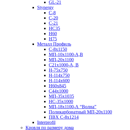
GL-21
Stynergy
C-8
C-20
C-21
НС35
Н60
H75
Металл Профиль
С-8х1150
МП-10x1100-А,В
МП-20х1100
С21х1000-А, В
H-75х750
Н-114х750
Н-114х600
Н60х845
С44х1000
МП-35х1035
НС-35х1000
МП-18х1100-А “Волна”
Поликарбонатный МП-20х1100
ПВХ С-8х1214
Interprofil
Кровля по размеру дома