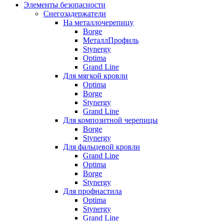
Элементы безопасности
Снегозадержатели
На металлочерепицу
Borge
МеталлПрофиль
Stynergy
Optima
Grand Line
Для мягкой кровли
Optima
Borge
Stynergy
Grand Line
Для композитной черепицы
Borge
Stynergy
Для фальцевой кровли
Grand Line
Optima
Borge
Stynergy
Для профнастила
Optima
Stynergy
Grand Line