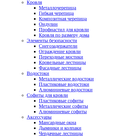
Кровля
Металлочерепица
Гибкая черепица
Композитная черепица
Ондулин
Профнастил для кровли
Кровля по размеру дома
Элементы безопасности
Снегозадержатели
Ограждение кровли
Переходные мостики
Кровельные лестницы
Фасадные лестницы
Водостоки
Металлические водостоки
Пластиковые водостоки
Алюминиевые водостоки
Софиты для кровли
Пластиковые софиты
Металлические софиты
Алюминиевые софиты
Аксессуары
Мансардные окна
Дымники и колпаки
Чердачные лестницы