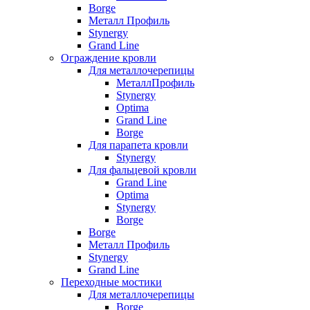
Borge
Металл Профиль
Stynergy
Grand Line
Ограждение кровли
Для металлочерепицы
МеталлПрофиль
Stynergy
Optima
Grand Line
Borge
Для парапета кровли
Stynergy
Для фальцевой кровли
Grand Line
Optima
Stynergy
Borge
Borge
Металл Профиль
Stynergy
Grand Line
Переходные мостики
Для металлочерепицы
Borge