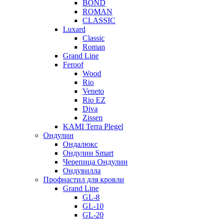
BOND
ROMAN
CLASSIC
Luxard
Classic
Roman
Grand Line
Feroof
Wood
Rio
Veneto
Rio EZ
Diva
Zissen
KAMI Terra Plegel
Ондулин
Ондалюкс
Ондулин Smart
Черепица Ондулин
Ондувилла
Профнастил для кровли
Grand Line
GL-8
GL-10
GL-20