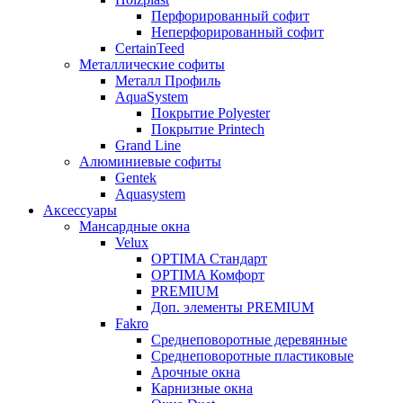
Перфорированный софит
Неперфорированный софит
CertainTeed
Металлические софиты
Металл Профиль
AquaSystem
Покрытие Polyester
Покрытие Printech
Grand Line
Алюминиевые софиты
Gentek
Aquasystem
Аксессуары
Мансардные окна
Velux
OPTIMA Стандарт
OPTIMA Комфорт
PREMIUM
Доп. элементы PREMIUM
Fakro
Cреднеповоротные деревянные
Cреднеповоротные пластиковые
Арочные окна
Карнизные окна