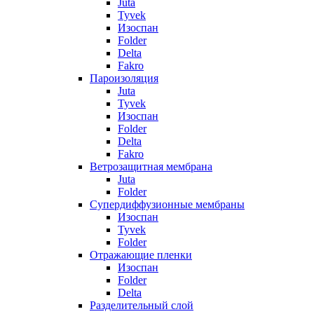
Juta
Tyvek
Изоспан
Folder
Delta
Fakro
Пароизоляция
Juta
Tyvek
Изоспан
Folder
Delta
Fakro
Ветрозащитная мембрана
Juta
Folder
Супердиффузионные мембраны
Изоспан
Tyvek
Folder
Отражающие пленки
Изоспан
Folder
Delta
Разделительный слой