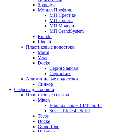
Stynergy
Металл Профиль
МП Престиж
МП Проект
МП Модерн
МП GrandSystem
Ruukki
Lindab
Пластиковые водостоки
Murol
Verat
Docke
Серия Standart
Серия Lux
Алюминиевые водостоки
Линкор
Софиты для кровли
Пластиковые софиты
Mitten
Equinox Triple 3 1/3” Soffit
Select Triple 4” Soffit
Tecos
Docke
Grand Line
Holzplast