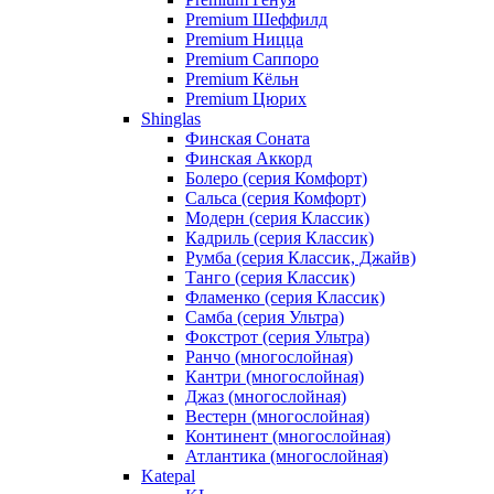
Premium Шеффилд
Premium Ницца
Premium Саппоро
Premium Кёльн
Premium Цюрих
Shinglas
Финская Соната
Финская Аккорд
Болеро (серия Комфорт)
Сальса (серия Комфорт)
Модерн (серия Классик)
Кадриль (серия Классик)
Румба (серия Классик, Джайв)
Танго (серия Классик)
Фламенко (серия Классик)
Самба (серия Ультра)
Фокстрот (серия Ультра)
Ранчо (многослойная)
Кантри (многослойная)
Джаз (многослойная)
Вестерн (многослойная)
Континент (многослойная)
Атлантика (многослойная)
Katepal