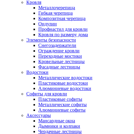
Кровля
Металлочерепица
Гибкая черепица
Композитная черепица
Ондулин
Профнастил для кровли
Кровля по размеру дома
Элементы безопасности
Снегозадержатели
Ограждение кровли
Переходные мостики
Кровельные лестницы
Фасадные лестницы
Водостоки
Металлические водостоки
Пластиковые водостоки
Алюминиевые водостоки
Софиты для кровли
Пластиковые софиты
Металлические софиты
Алюминиевые софиты
Аксессуары
Мансардные окна
Дымники и колпаки
Чердачные лестницы