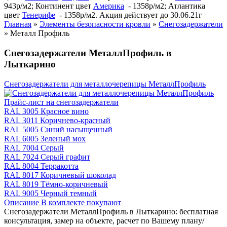
943р/м2; Континент цвет
Америка
- 1358р/м2; Атлантика
цвет
Тенерифе
- 1358р/м2. Акция действует до 30.06.21г
Главная
»
Элементы безопасности кровли
»
Снегозадержатели
»
Металл Профиль
Снегозадержатели МеталлПрофиль в
Лыткарино
Снегозадержатели для металлочерепицы МеталлПрофиль
Прайс-лист на снегозадержатели
RAL 3005 Красное вино
RAL 3011 Коричнево-красный
RAL 5005 Синий насыщенный
RAL 6005 Зеленый мох
RAL 7004 Серый
RAL 7024 Серый графит
RAL 8004 Терракотта
RAL 8017 Коричневый шоколад
RAL 8019 Тёмно-коричневый
RAL 9005 Черный темный
Описание
В комплекте покупают
Снегозадержатели МеталлПрофиль в Лыткарино: бесплатная
консультация, замер на объекте, расчет по Вашему плану/