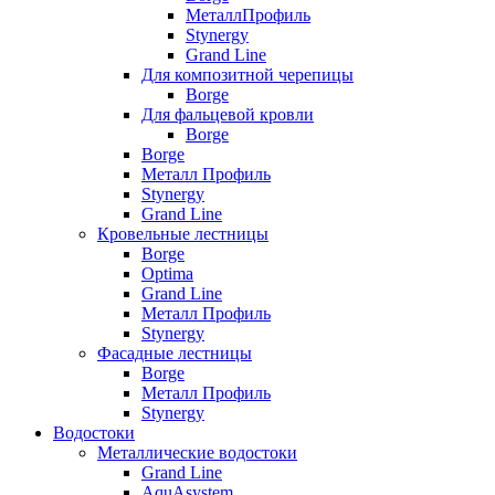
МеталлПрофиль
Stynergy
Grand Line
Для композитной черепицы
Borge
Для фальцевой кровли
Borge
Borge
Металл Профиль
Stynergy
Grand Line
Кровельные лестницы
Borge
Optima
Grand Line
Металл Профиль
Stynergy
Фасадные лестницы
Borge
Металл Профиль
Stynergy
Водостоки
Металлические водостоки
Grand Line
AquAsystem