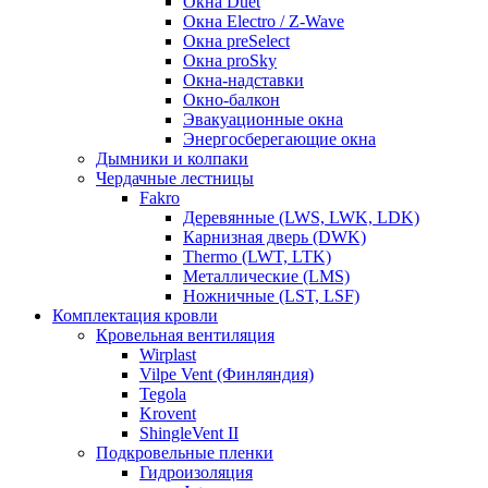
Окна Duet
Окна Electro / Z-Wave
Окна preSelect
Окна proSky
Окна-надставки
Окно-балкон
Эвакуационные окна
Энергосберегающие окна
Дымники и колпаки
Чердачные лестницы
Fakro
Деревянные (LWS, LWK, LDK)
Карнизная дверь (DWK)
Thermo (LWT, LTK)
Металлические (LMS)
Ножничные (LST, LSF)
Комплектация кровли
Кровельная вентиляция
Wirplast
Vilpe Vent (Финляндия)
Tegola
Krovent
ShingleVent II
Подкровельные пленки
Гидроизоляция