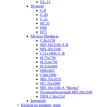
GL-21
Stynergy
C-8
C-20
C-21
НС35
Н60
H75
Металл Профиль
С-8х1150
МП-10x1100-А,В
МП-20х1100
С21х1000-А, В
H-75х750
Н-114х750
Н-114х600
Н60х845
С44х1000
МП-35х1035
НС-35х1000
МП-18х1100-А “Волна”
Поликарбонатный МП-20х1100
ПВХ С-8х1214
Interprofil
Кровля по размеру дома