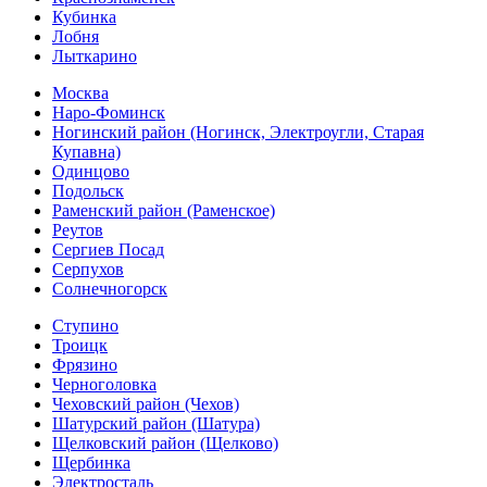
Кубинка
Лобня
Лыткарино
Москва
Наро-Фоминск
Ногинский район (Ногинск, Электроугли, Старая
Купавна)
Одинцово
Подольск
Раменский район (Раменское)
Реутов
Сергиев Посад
Серпухов
Солнечногорск
Ступино
Троицк
Фрязино
Черноголовка
Чеховский район (Чехов)
Шатурский район (Шатура)
Щелковский район (Щелково)
Щербинка
Электросталь