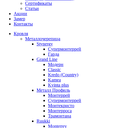
Сертификаты
Статьи
Акции
Замер
Контакты
Кровля
Металлочерепица
Stynergy
Супермонтеррей
Гарда
Grand Line
Модерн
Classic
Kredo (Country)
Kamea
Kvinta plus
Металл Профиль
Монтеррей
Супермонтеррей
Монтекристо
Монтерроса
Трамонтана
Ruukki
Monterrey