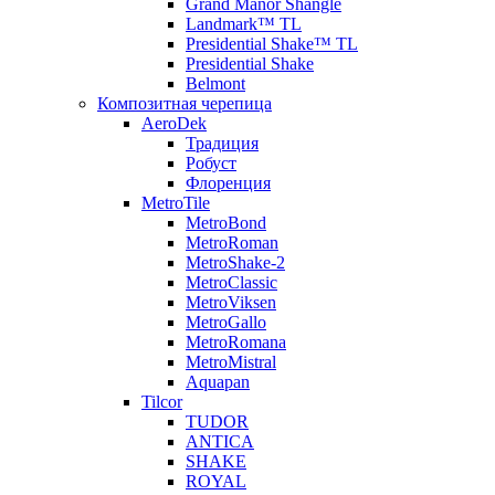
Grand Manor Shangle
Landmark™ TL
Presidential Shake™ TL
Presidential Shake
Belmont
Композитная черепица
AeroDek
Традиция
Робуст
Флоренция
MetroTile
MetroBond
MetroRoman
MetroShake-2
MetroClassic
MetroViksen
MetroGallo
MetroRomana
MetroMistral
Aquapan
Tilcor
TUDOR
ANTICA
SHAKE
ROYAL