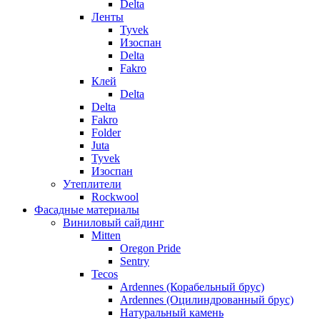
Delta
Ленты
Tyvek
Изоспан
Delta
Fakro
Клей
Delta
Delta
Fakro
Folder
Juta
Tyvek
Изоспан
Утеплители
Rockwool
Фасадные материалы
Виниловый сайдинг
Mitten
Oregon Pride
Sentry
Tecos
Ardennes (Корабельный брус)
Ardennes (Оцилиндрованный брус)
Натуральный камень