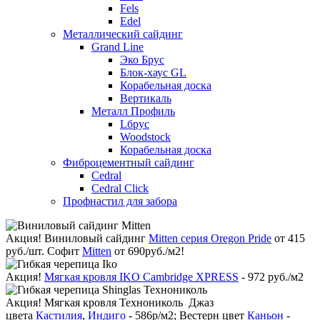
Fels
Edel
Металлический сайдинг
Grand Line
Эко Брус
Блок-хаус GL
Корабельная доска
Вертикаль
Металл Профиль
Lбрус
Woodstock
Корабельная доска
Фиброцементный сайдинг
Cedral
Cedral Click
Профнастил для забора
Акция!
Виниловый сайдинг
Mitten серия Oregon Pride
от 415
руб./шт. Софит
Mitten
от 690руб./м2!
Акция!
Мягкая кровля IKO Cambridge XPRESS
- 972 руб./м2
Акция!
Мягкая кровля Технониколь Джаз
цвета
Кастилия
,
Индиго
- 586р/м2; Вестерн цвет
Каньон
-