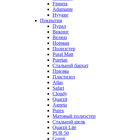
Finnera
Adamante
Hyygge
Покрытия
Пурал
Викинг
Велюр
Норман
Полиэстер
Pural Matt
Puretan
Стальной бархат
Призма
Пластизол
Atlas
Safari
Cloudy
Quarzit
Agneta
Purex
Матовый полиэстер
Стальной шелк
Quarzit Lite
PUR 50
Granit