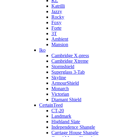
KL
Katrilli
Jazzy
Rocky
Foxy
Forte
3T
Ambient
Mansion
Iko
Cambridge X-press
Cambridge Xtreme
Stormshield
Superglass 3-Tab
Skyline
ArmourShield
Monarch
Victorian
Diamant Shield
CertainTeed
CT-20
Landmark
Highland Slate
Independence Shangle
Carriage House Shangle