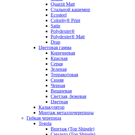
Quarzit Matt
Стальной кашемир
Ecosteel
Colority® Print
Satin
Polydexter®
Polydexter® Matt
Drap
Цветовая гамма
Коричневая
Красная
Серая
Зеленая
Терракотовая
Синяя
Черная
Вишневая
Светлая, бежевая
Цветная
Калькулятор
Монтаж металлочерепицы
Гибкая черепица
Tegola
Винтаж (Top Shingle)
Смальто (Top Shingle)