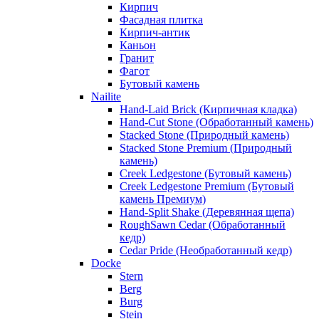
Кирпич
Фасадная плитка
Кирпич-антик
Каньон
Гранит
Фагот
Бутовый камень
Nailite
Hand-Laid Brick (Кирпичная кладка)
Hand-Cut Stone (Обработанный камень)
Stacked Stone (Природный камень)
Stacked Stone Premium (Природный
камень)
Creek Ledgestone (Бутовый камень)
Creek Ledgestone Premium (Бутовый
камень Премиум)
Hand-Split Shake (Деревянная щепа)
RoughSawn Cedar (Обработанный
кедр)
Cedar Pride (Необработанный кедр)
Docke
Stern
Berg
Burg
Stein