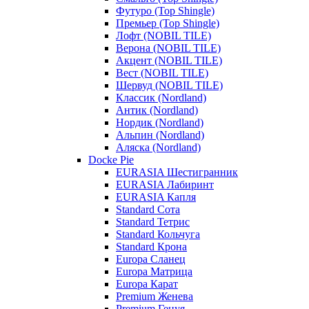
Футуро (Top Shingle)
Премьер (Top Shingle)
Лофт (NOBIL TILE)
Верона (NOBIL TILE)
Акцент (NOBIL TILE)
Вест (NOBIL TILE)
Шервуд (NOBIL TILE)
Классик (Nordland)
Антик (Nordland)
Нордик (Nordland)
Альпин (Nordland)
Аляска (Nordland)
Docke Pie
EURASIA Шестигранник
EURASIA Лабиринт
EURASIA Капля
Standard Сота
Standard Тетрис
Standard Кольчуга
Standard Крона
Europa Сланец
Europa Матрица
Europa Карат
Premium Женева
Premium Генуя