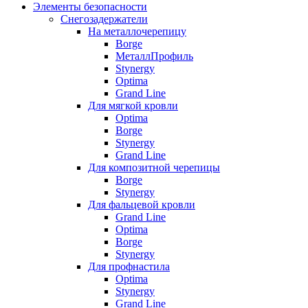
Элементы безопасности
Снегозадержатели
На металлочерепицу
Borge
МеталлПрофиль
Stynergy
Optima
Grand Line
Для мягкой кровли
Optima
Borge
Stynergy
Grand Line
Для композитной черепицы
Borge
Stynergy
Для фальцевой кровли
Grand Line
Optima
Borge
Stynergy
Для профнастила
Optima
Stynergy
Grand Line