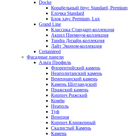
Docke
Корабельный брус Standard, Premium
Елочка Standard
Блок хаус Premium, Lux
Grand Line
Классика Стандарт-коллекция
Акрил Премиум-коллекция
Tundra Дизайн-коллекция
Лайт Эконом-коллекция
Certainteed
Фасадные панели
Альта Профиль
Флорентийский камень
Неаполитанский камень
Венецианский камень
Камень Шотландский
Пражский камень
Кирпич Рижский
Комби
Неаполь
Туф
Венеция
Кирпич Клинкерный
Скалистый Камень
Камень