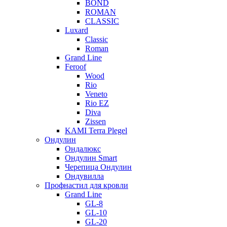
BOND
ROMAN
CLASSIC
Luxard
Classic
Roman
Grand Line
Feroof
Wood
Rio
Veneto
Rio EZ
Diva
Zissen
KAMI Terra Plegel
Ондулин
Ондалюкс
Ондулин Smart
Черепица Ондулин
Ондувилла
Профнастил для кровли
Grand Line
GL-8
GL-10
GL-20