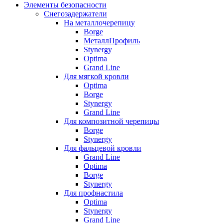
Элементы безопасности
Снегозадержатели
На металлочерепицу
Borge
МеталлПрофиль
Stynergy
Optima
Grand Line
Для мягкой кровли
Optima
Borge
Stynergy
Grand Line
Для композитной черепицы
Borge
Stynergy
Для фальцевой кровли
Grand Line
Optima
Borge
Stynergy
Для профнастила
Optima
Stynergy
Grand Line