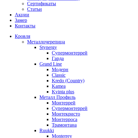
Сертификаты
Статьи
Акции
Замер
Контакты
Кровля
Металлочерепица
Stynergy
Супермонтеррей
Гарда
Grand Line
Модерн
Classic
Kredo (Country)
Kamea
Kvinta plus
Металл Профиль
Монтеррей
Супермонтеррей
Монтекристо
Монтерроса
Трамонтана
Ruukki
Monterrey