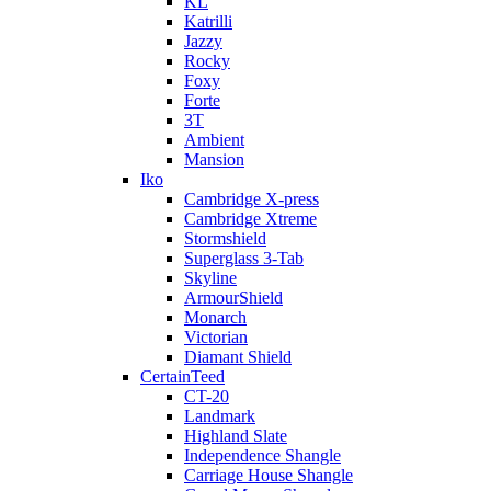
KL
Katrilli
Jazzy
Rocky
Foxy
Forte
3T
Ambient
Mansion
Iko
Cambridge X-press
Cambridge Xtreme
Stormshield
Superglass 3-Tab
Skyline
ArmourShield
Monarch
Victorian
Diamant Shield
CertainTeed
CT-20
Landmark
Highland Slate
Independence Shangle
Carriage House Shangle