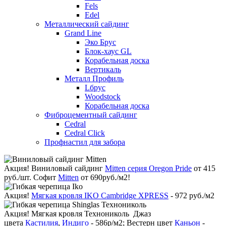
Fels
Edel
Металлический сайдинг
Grand Line
Эко Брус
Блок-хаус GL
Корабельная доска
Вертикаль
Металл Профиль
Lбрус
Woodstock
Корабельная доска
Фиброцементный сайдинг
Cedral
Cedral Click
Профнастил для забора
Акция!
Виниловый сайдинг
Mitten серия Oregon Pride
от 415
руб./шт. Софит
Mitten
от 690руб./м2!
Акция!
Мягкая кровля IKO Cambridge XPRESS
- 972 руб./м2
Акция!
Мягкая кровля Технониколь Джаз
цвета
Кастилия
,
Индиго
- 586р/м2; Вестерн цвет
Каньон
-