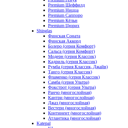
Premium Шеффилд
Premium Ницца
Premium Саппоро
Premium Кёльн
Premium Цюрих
Shinglas
Финская Соната
Финская Аккорд
Болеро (серия Комфорт)
Сальса (серия Комфорт)
Модерн (серия Классик)
Кадриль (серия Классик)
Румба (серия Классик, Джайв)
Танго (серия Классик)
Фламенко (серия Классик)
Самба (серия Ультра)
Фокстрот (серия Ультра)
Ранчо (многослойная)
Кантри (многослойная)
Джаз (многослойная)
Вестерн (многослойная)
Континент (многослойная)
Атлантика (многослойная)
Katepal