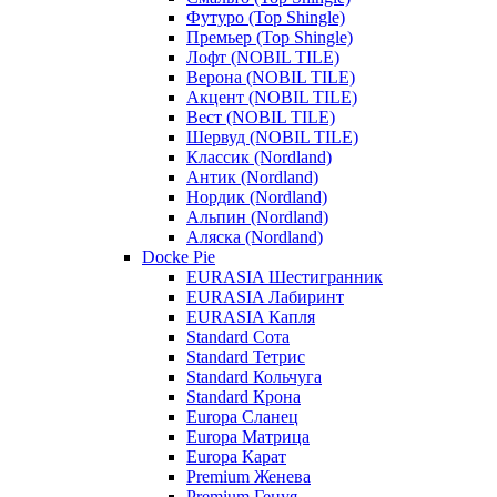
Футуро (Top Shingle)
Премьер (Top Shingle)
Лофт (NOBIL TILE)
Верона (NOBIL TILE)
Акцент (NOBIL TILE)
Вест (NOBIL TILE)
Шервуд (NOBIL TILE)
Классик (Nordland)
Антик (Nordland)
Нордик (Nordland)
Альпин (Nordland)
Аляска (Nordland)
Docke Pie
EURASIA Шестигранник
EURASIA Лабиринт
EURASIA Капля
Standard Сота
Standard Тетрис
Standard Кольчуга
Standard Крона
Europa Сланец
Europa Матрица
Europa Карат
Premium Женева
Premium Генуя