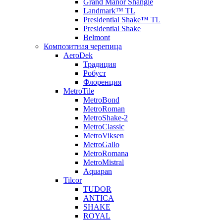
Grand Manor Shangle
Landmark™ TL
Presidential Shake™ TL
Presidential Shake
Belmont
Композитная черепица
AeroDek
Традиция
Робуст
Флоренция
MetroTile
MetroBond
MetroRoman
MetroShake-2
MetroClassic
MetroViksen
MetroGallo
MetroRomana
MetroMistral
Aquapan
Tilcor
TUDOR
ANTICA
SHAKE
ROYAL