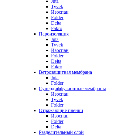
Juta
Tyvek
Изоспан
Folder
Delta
Fakro
Пароизоляция
Juta
Tyvek
Изоспан
Folder
Delta
Fakro
Ветрозащитная мембрана
Juta
Folder
Супердиффузионные мембраны
Изоспан
Tyvek
Folder
Отражающие пленки
Изоспан
Folder
Delta
Разделительный слой