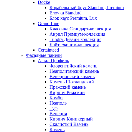
Docke
Корабельный брус Standard, Premium
Елочка Standard
Блок хаус Premium, Lux
Grand Line
Классика Стандарт-коллекция
Акрил Премиум-коллекция
Tundra Дизайн-коллекция
Лайт Эконом-коллекция
Certainteed
Фасадные панели
Альта Профиль
Флорентийский камень
Неаполитанский камень
Венецианский камень
Камень Шотландский
Пражский камень
Кирпич Рижский
Комби
Неаполь
Туф
Венеция
Кирпич Клинкерный
Скалистый Камень
Камень