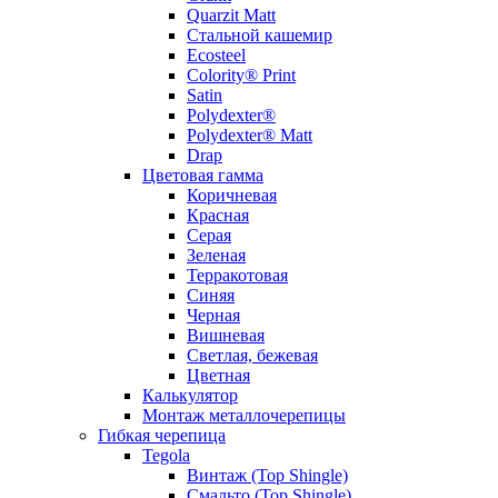
Quarzit Matt
Стальной кашемир
Ecosteel
Colority® Print
Satin
Polydexter®
Polydexter® Matt
Drap
Цветовая гамма
Коричневая
Красная
Серая
Зеленая
Терракотовая
Синяя
Черная
Вишневая
Светлая, бежевая
Цветная
Калькулятор
Монтаж металлочерепицы
Гибкая черепица
Tegola
Винтаж (Top Shingle)
Смальто (Top Shingle)