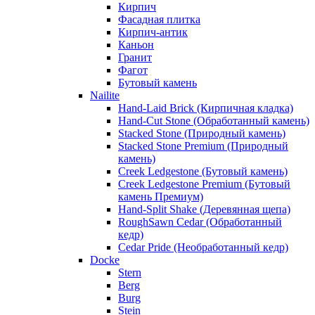
Кирпич
Фасадная плитка
Кирпич-антик
Каньон
Гранит
Фагот
Бутовый камень
Nailite
Hand-Laid Brick (Кирпичная кладка)
Hand-Cut Stone (Обработанный камень)
Stacked Stone (Природный камень)
Stacked Stone Premium (Природный
камень)
Creek Ledgestone (Бутовый камень)
Creek Ledgestone Premium (Бутовый
камень Премиум)
Hand-Split Shake (Деревянная щепа)
RoughSawn Cedar (Обработанный
кедр)
Cedar Pride (Необработанный кедр)
Docke
Stern
Berg
Burg
Stein