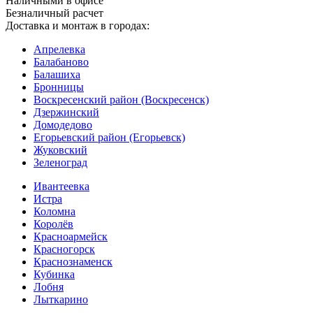
Наличными в офисе
Безналичный расчет
Доставка и монтаж в городах:
Апрелевка
Балабаново
Балашиха
Бронницы
Воскресенский район (Воскресенск)
Дзержинский
Домодедово
Егорьевский район (Егорьевск)
Жуковский
Зеленоград
Ивантеевка
Истра
Коломна
Королёв
Красноармейск
Красногорск
Краснознаменск
Кубинка
Лобня
Лыткарино