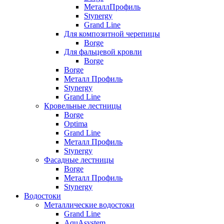
МеталлПрофиль
Stynergy
Grand Line
Для композитной черепицы
Borge
Для фальцевой кровли
Borge
Borge
Металл Профиль
Stynergy
Grand Line
Кровельные лестницы
Borge
Optima
Grand Line
Металл Профиль
Stynergy
Фасадные лестницы
Borge
Металл Профиль
Stynergy
Водостоки
Металлические водостоки
Grand Line
AquAsystem