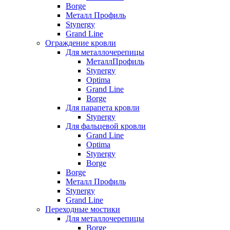
Borge
Металл Профиль
Stynergy
Grand Line
Ограждение кровли
Для металлочерепицы
МеталлПрофиль
Stynergy
Optima
Grand Line
Borge
Для парапета кровли
Stynergy
Для фальцевой кровли
Grand Line
Optima
Stynergy
Borge
Borge
Металл Профиль
Stynergy
Grand Line
Переходные мостики
Для металлочерепицы
Borge