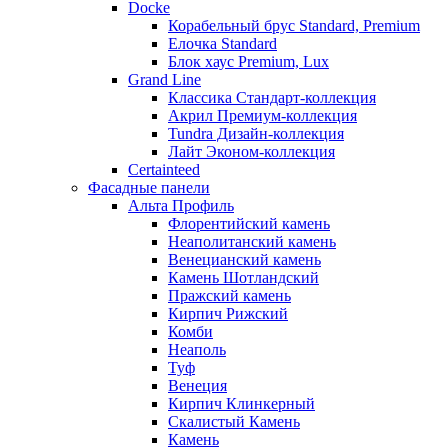
Docke
Корабельный брус Standard, Premium
Елочка Standard
Блок хаус Premium, Lux
Grand Line
Классика Стандарт-коллекция
Акрил Премиум-коллекция
Tundra Дизайн-коллекция
Лайт Эконом-коллекция
Certainteed
Фасадные панели
Альта Профиль
Флорентийский камень
Неаполитанский камень
Венецианский камень
Камень Шотландский
Пражский камень
Кирпич Рижский
Комби
Неаполь
Туф
Венеция
Кирпич Клинкерный
Скалистый Камень
Камень