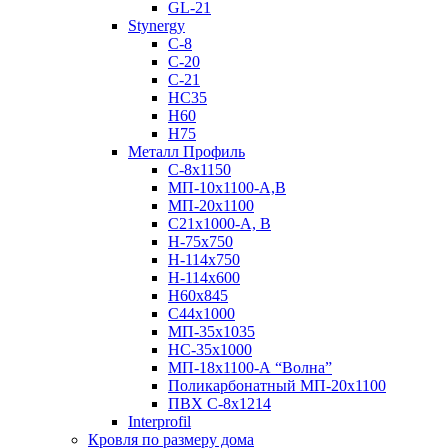
GL-21
Stynergy
C-8
C-20
C-21
НС35
Н60
H75
Металл Профиль
С-8х1150
МП-10x1100-А,В
МП-20х1100
С21х1000-А, В
H-75х750
Н-114х750
Н-114х600
Н60х845
С44х1000
МП-35х1035
НС-35х1000
МП-18х1100-А “Волна”
Поликарбонатный МП-20х1100
ПВХ С-8х1214
Interprofil
Кровля по размеру дома