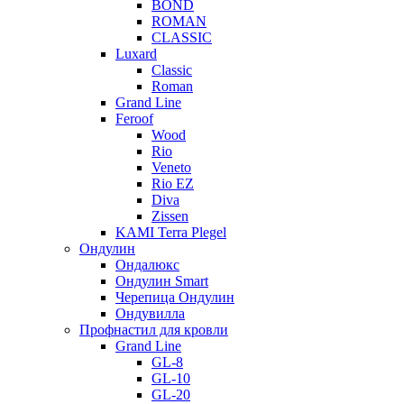
BOND
ROMAN
CLASSIC
Luxard
Classic
Roman
Grand Line
Feroof
Wood
Rio
Veneto
Rio EZ
Diva
Zissen
KAMI Terra Plegel
Ондулин
Ондалюкс
Ондулин Smart
Черепица Ондулин
Ондувилла
Профнастил для кровли
Grand Line
GL-8
GL-10
GL-20