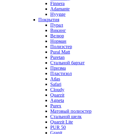
Finnera
Adamante
Hyygge
Покрытия
Пурал
Викинг
Велюр
Норман
Полиэстер
Pural Matt
Puretan
Стальной бархат
Призма
Пластизол
Atlas
Safari
Cloudy
Quarzit
Agneta
Purex
Матовый полиэстер
Стальной шелк
Quarzit Lite
PUR 50
Granit