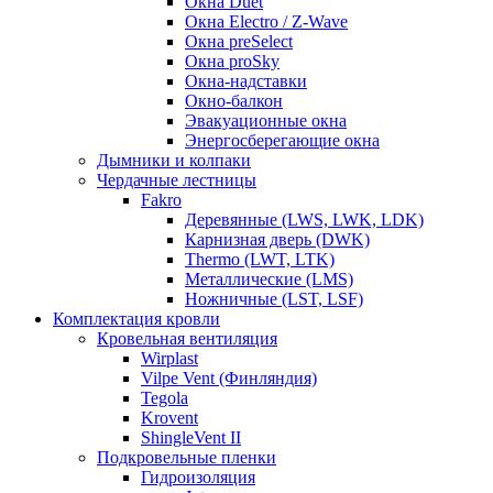
Окна Duet
Окна Electro / Z-Wave
Окна preSelect
Окна proSky
Окна-надставки
Окно-балкон
Эвакуационные окна
Энергосберегающие окна
Дымники и колпаки
Чердачные лестницы
Fakro
Деревянные (LWS, LWK, LDK)
Карнизная дверь (DWK)
Thermo (LWT, LTK)
Металлические (LMS)
Ножничные (LST, LSF)
Комплектация кровли
Кровельная вентиляция
Wirplast
Vilpe Vent (Финляндия)
Tegola
Krovent
ShingleVent II
Подкровельные пленки
Гидроизоляция