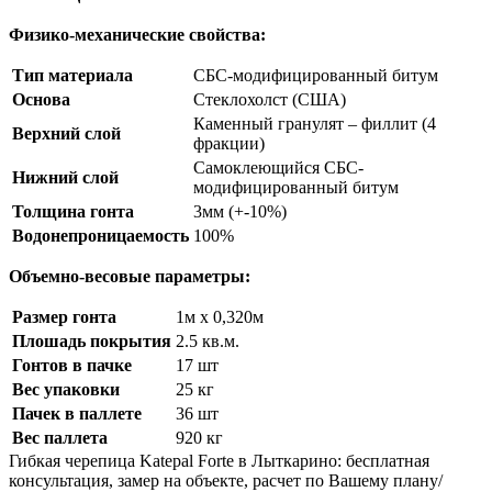
Физико-механические свойства:
Тип материала
СБС-модифицированный битум
Основа
Стеклохолст (США)
Каменный гранулят – филлит (4
Верхний слой
фракции)
Самоклеющийся СБС-
Нижний слой
модифицированный битум
Толщина гонта
3мм (+-10%)
Водонепроницаемость
100%
Объемно-весовые параметры:
Размер гонта
1м х 0,320м
Плошадь покрытия
2.5 кв.м.
Гонтов в пачке
17 шт
Вес упаковки
25 кг
Пачек в паллете
36 шт
Вес паллета
920 кг
Гибкая черепица Katepal Forte в Лыткарино: бесплатная
консультация, замер на объекте, расчет по Вашему плану/