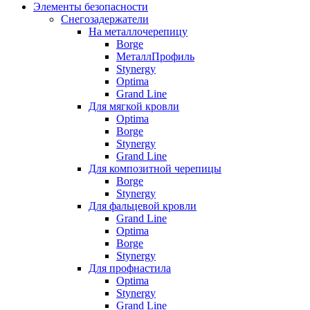
Элементы безопасности
Снегозадержатели
На металлочерепицу
Borge
МеталлПрофиль
Stynergy
Optima
Grand Line
Для мягкой кровли
Optima
Borge
Stynergy
Grand Line
Для композитной черепицы
Borge
Stynergy
Для фальцевой кровли
Grand Line
Optima
Borge
Stynergy
Для профнастила
Optima
Stynergy
Grand Line