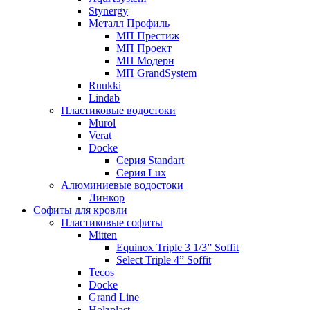
Stynergy
Металл Профиль
МП Престиж
МП Проект
МП Модерн
МП GrandSystem
Ruukki
Lindab
Пластиковые водостоки
Murol
Verat
Docke
Серия Standart
Серия Lux
Алюминиевые водостоки
Линкор
Софиты для кровли
Пластиковые софиты
Mitten
Equinox Triple 3 1/3” Soffit
Select Triple 4” Soffit
Tecos
Docke
Grand Line
Holzplast