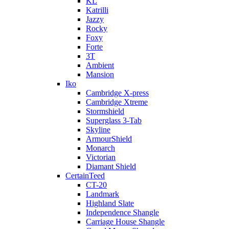
KL
Katrilli
Jazzy
Rocky
Foxy
Forte
3T
Ambient
Mansion
Iko
Cambridge X-press
Cambridge Xtreme
Stormshield
Superglass 3-Tab
Skyline
ArmourShield
Monarch
Victorian
Diamant Shield
CertainTeed
CT-20
Landmark
Highland Slate
Independence Shangle
Carriage House Shangle