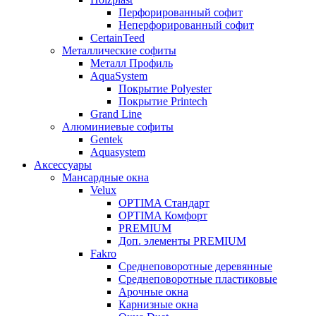
Перфорированный софит
Неперфорированный софит
CertainTeed
Металлические софиты
Металл Профиль
AquaSystem
Покрытие Polyester
Покрытие Printech
Grand Line
Алюминиевые софиты
Gentek
Aquasystem
Аксессуары
Мансардные окна
Velux
OPTIMA Стандарт
OPTIMA Комфорт
PREMIUM
Доп. элементы PREMIUM
Fakro
Cреднеповоротные деревянные
Cреднеповоротные пластиковые
Арочные окна
Карнизные окна