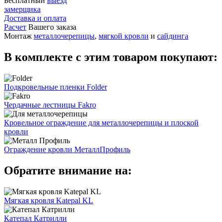
Бесплатный
выезд
замерщика
Доставка и оплата
Расчет
Вашего заказа
Монтаж
металлочерепицы
,
мягкой кровли
и
сайдинга
В комплекте с этим товаром покупают:
Подкровельные пленки Folder
Чердачные лестницы Fakro
Кровельное ограждение для металлочерепицы и плоской
кровли
Ограждение кровли МеталлПрофиль
Обратите внимание на:
Мягкая кровля Katepal KL
Катепал Катрилли