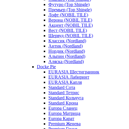
Футуро (Top Shingle)
Премьер (Top Shingle)
Лофт (NOBIL TILE)
Верона (NOBIL TILE)
Акцент (NOBIL TILE)
Вест (NOBIL TILE)
Шервуд (NOBIL TILE)
Классик (Nordland)
Антик (Nordland)
Нордик (Nordland)
Альпин (Nordland)
Аляска (Nordland)
Docke Pie
EURASIA Шестигранник
EURASIA Лабиринт
EURASIA Капля
Standard Сота
Standard Тетрис
Standard Кольчуга
Standard Крона
Europa Сланец
Europa Матрица
Europa Карат
Premium Женева
Premium Генуя