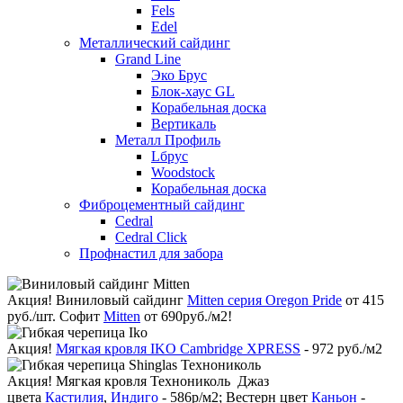
Fels
Edel
Металлический сайдинг
Grand Line
Эко Брус
Блок-хаус GL
Корабельная доска
Вертикаль
Металл Профиль
Lбрус
Woodstock
Корабельная доска
Фиброцементный сайдинг
Cedral
Cedral Click
Профнастил для забора
Акция!
Виниловый сайдинг
Mitten серия Oregon Pride
от 415
руб./шт. Софит
Mitten
от 690руб./м2!
Акция!
Мягкая кровля IKO Cambridge XPRESS
- 972 руб./м2
Акция!
Мягкая кровля Технониколь Джаз
цвета
Кастилия
,
Индиго
- 586р/м2; Вестерн цвет
Каньон
-