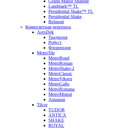
Grand Manor Shangle
Landmark™ TL
Presidential Shake™ TL
Presidential Shake
Belmont
Композитная черепица
AeroDek
Традиция
Робуст
Флоренция
MetroTile
MetroBond
MetroRoman
MetroShake-2
MetroClassic
MetroViksen
MetroGallo
MetroRomana
MetroMistral
Aquapan
Tilcor
TUDOR
ANTICA
SHAKE
ROYAL