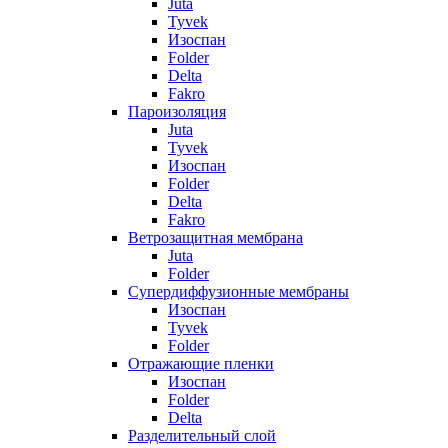
Juta
Tyvek
Изоспан
Folder
Delta
Fakro
Пароизоляция
Juta
Tyvek
Изоспан
Folder
Delta
Fakro
Ветрозащитная мембрана
Juta
Folder
Супердиффузионные мембраны
Изоспан
Tyvek
Folder
Отражающие пленки
Изоспан
Folder
Delta
Разделительный слой