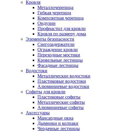
Кровля
Металлочерепица
Гибкая черепица
Композитная черепица
Ондулин
Профнастил для кровли
Кровля по размеру дома
Элементы безопасности
Снегозадержатели
Ограждение кровли
Переходные мостики
Кровельные лестницы
Фасадные лестницы
Водостоки
Металлические водостоки
Пластиковые водостоки
Алюминиевые водостоки
Софиты для кровли
Пластиковые софиты
Металлические софиты
Алюминиевые софиты
Аксессуары
Мансардные окна
Дымники и колпаки
Чердачные лестницы