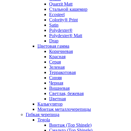
Quarzit Matt
Стальной кашемир
Ecosteel
Colority® Print
Satin
Polydexter®
Polydexter® Matt
Drap
Цветовая гамма
Коричневая
Красная
Серая
Зеленая
Терракотовая
Синяя
Черная
Вишневая
Светлая, бежевая
Цветная
Калькулятор
Монтаж металлочерепицы
Гибкая черепица
Tegola
Винтаж (Top Shingle)
Смальто (Top Shingle)