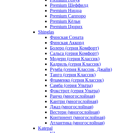
Premium Шеффилд
Premium Ницца
Premium Саппоро
Premium Кёльн
Premium Цюрих
Shinglas
Финская Соната
Финская Аккорд
Болеро (серия Комфорт)
Сальса (серия Комфорт)
Модерн (серия Классик)
Кадриль (серия Классик)
Румба (серия Классик, Джайв)
Танго (серия Классик)
Фламенко (серия Классик)
Самба (серия Ультра)
Фокстрот (серия Ультра)
Ранчо (многослойная)
Кантри (многослойная)
Джаз (многослойная)
Вестерн (многослойная)
Континент (многослойная)
Атлантика (многослойная)
Katepal