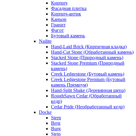
Кирпич
Фасадная плитка
Кирпич-антик
Каньон
Гранит
Фагот
Бутовый камень
Nailite
Hand-Laid Brick (Кирпичная кладка)
Hand-Cut Stone (Обработанный камень)
Stacked Stone (Природный камень)
Stacked Stone Premium (Природный
камень)
Creek Ledgestone (Бутовый камень)
Creek Ledgestone Premium (Бутовый
камень Премиум)
Hand-Split Shake (Деревянная щепа)
RoughSawn Cedar (Обработанный
кедр)
Cedar Pride (Необработанный кедр)
Docke
Stern
Berg
Burg
Stein