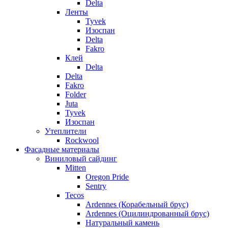
Delta
Ленты
Tyvek
Изоспан
Delta
Fakro
Клей
Delta
Delta
Fakro
Folder
Juta
Tyvek
Изоспан
Утеплители
Rockwool
Фасадные материалы
Виниловый сайдинг
Mitten
Oregon Pride
Sentry
Tecos
Ardennes (Корабельный брус)
Ardennes (Оцилиндрованный брус)
Натуральный камень