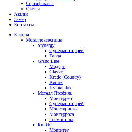
Сертификаты
Статьи
Акции
Замер
Контакты
Кровля
Металлочерепица
Stynergy
Супермонтеррей
Гарда
Grand Line
Модерн
Classic
Kredo (Country)
Kamea
Kvinta plus
Металл Профиль
Монтеррей
Супермонтеррей
Монтекристо
Монтерроса
Трамонтана
Ruukki
Monterrey