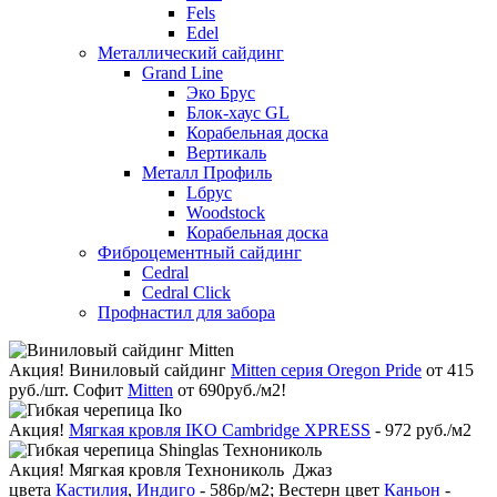
Fels
Edel
Металлический сайдинг
Grand Line
Эко Брус
Блок-хаус GL
Корабельная доска
Вертикаль
Металл Профиль
Lбрус
Woodstock
Корабельная доска
Фиброцементный сайдинг
Cedral
Cedral Click
Профнастил для забора
Акция!
Виниловый сайдинг
Mitten серия Oregon Pride
от 415
руб./шт. Софит
Mitten
от 690руб./м2!
Акция!
Мягкая кровля IKO Cambridge XPRESS
- 972 руб./м2
Акция!
Мягкая кровля Технониколь Джаз
цвета
Кастилия
,
Индиго
- 586р/м2; Вестерн цвет
Каньон
-