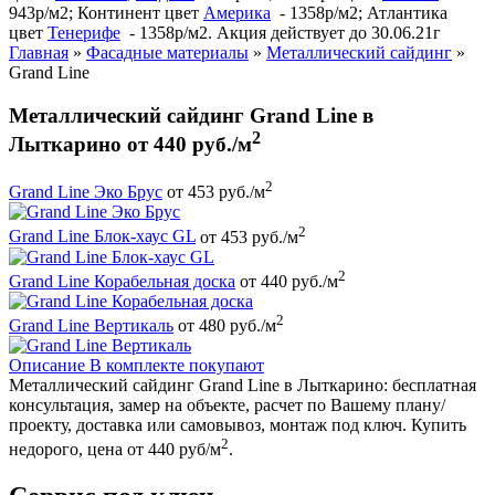
943р/м2; Континент цвет
Америка
- 1358р/м2; Атлантика
цвет
Тенерифе
- 1358р/м2. Акция действует до 30.06.21г
Главная
»
Фасадные материалы
»
Металлический сайдинг
»
Grand Line
Металлический сайдинг Grand Line в
2
Лыткарино от 440 руб./м
2
Grand Line Эко Брус
от 453 руб./м
2
Grand Line Блок-хаус GL
от 453 руб./м
2
Grand Line Корабельная доска
от 440 руб./м
2
Grand Line Вертикаль
от 480 руб./м
Описание
В комплекте покупают
Металлический сайдинг Grand Line в Лыткарино: бесплатная
консультация, замер на объекте, расчет по Вашему плану/
проекту, доставка или самовывоз, монтаж под ключ. Купить
2
недорого, цена от 440 руб/м
.