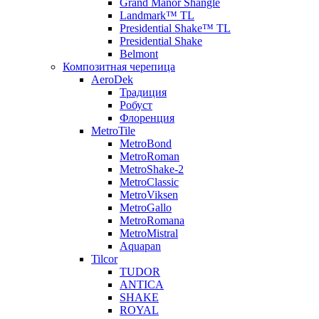
Grand Manor Shangle
Landmark™ TL
Presidential Shake™ TL
Presidential Shake
Belmont
Композитная черепица
AeroDek
Традиция
Робуст
Флоренция
MetroTile
MetroBond
MetroRoman
MetroShake-2
MetroClassic
MetroViksen
MetroGallo
MetroRomana
MetroMistral
Aquapan
Tilcor
TUDOR
ANTICA
SHAKE
ROYAL