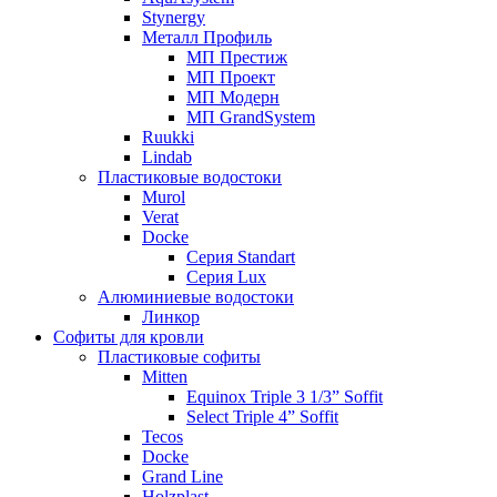
Stynergy
Металл Профиль
МП Престиж
МП Проект
МП Модерн
МП GrandSystem
Ruukki
Lindab
Пластиковые водостоки
Murol
Verat
Docke
Серия Standart
Серия Lux
Алюминиевые водостоки
Линкор
Софиты для кровли
Пластиковые софиты
Mitten
Equinox Triple 3 1/3” Soffit
Select Triple 4” Soffit
Tecos
Docke
Grand Line
Holzplast