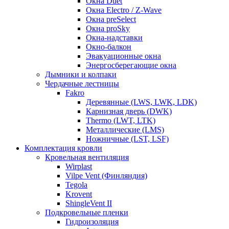
Окна Duet
Окна Electro / Z-Wave
Окна preSelect
Окна proSky
Окна-надставки
Окно-балкон
Эвакуационные окна
Энергосберегающие окна
Дымники и колпаки
Чердачные лестницы
Fakro
Деревянные (LWS, LWK, LDK)
Карнизная дверь (DWK)
Thermo (LWT, LTK)
Металлические (LMS)
Ножничные (LST, LSF)
Комплектация кровли
Кровельная вентиляция
Wirplast
Vilpe Vent (Финляндия)
Tegola
Krovent
ShingleVent II
Подкровельные пленки
Гидроизоляция