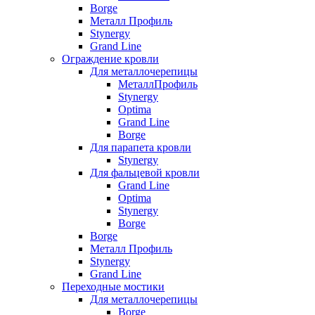
Borge
Металл Профиль
Stynergy
Grand Line
Ограждение кровли
Для металлочерепицы
МеталлПрофиль
Stynergy
Optima
Grand Line
Borge
Для парапета кровли
Stynergy
Для фальцевой кровли
Grand Line
Optima
Stynergy
Borge
Borge
Металл Профиль
Stynergy
Grand Line
Переходные мостики
Для металлочерепицы
Borge