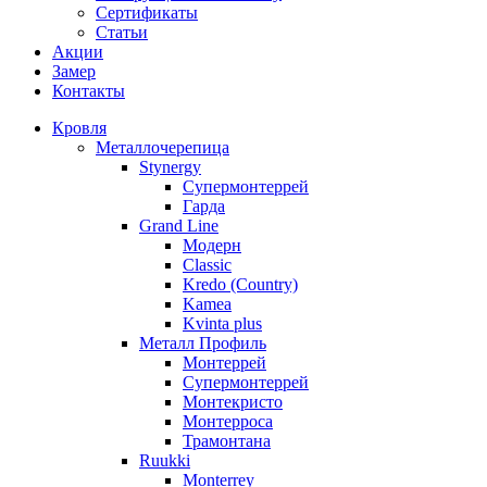
Сертификаты
Статьи
Акции
Замер
Контакты
Кровля
Металлочерепица
Stynergy
Супермонтеррей
Гарда
Grand Line
Модерн
Classic
Kredo (Country)
Kamea
Kvinta plus
Металл Профиль
Монтеррей
Супермонтеррей
Монтекристо
Монтерроса
Трамонтана
Ruukki
Monterrey