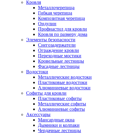
Кровля
Металлочерепица
Гибкая черепица
Композитная черепица
Ондулин
Профнастил для кровли
Кровля по размеру дома
Элементы безопасности
Снегозадержатели
Ограждение кровли
Переходные мостики
Кровельные лестницы
Фасадные лестницы
Водостоки
Металлические водостоки
Пластиковые водостоки
Алюминиевые водостоки
Софиты для кровли
Пластиковые софиты
Металлические софиты
Алюминиевые софиты
Аксессуары
Мансардные окна
Дымники и колпаки
Чердачные лестницы