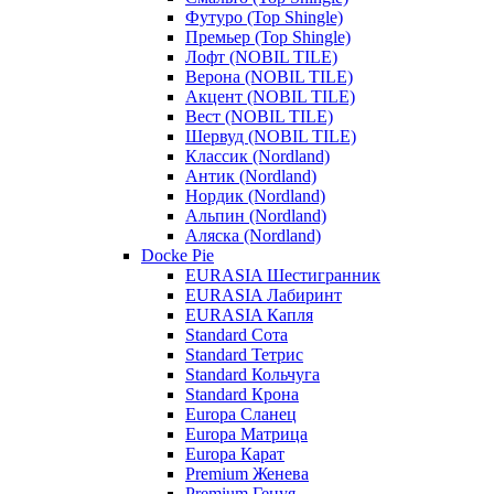
Футуро (Top Shingle)
Премьер (Top Shingle)
Лофт (NOBIL TILE)
Верона (NOBIL TILE)
Акцент (NOBIL TILE)
Вест (NOBIL TILE)
Шервуд (NOBIL TILE)
Классик (Nordland)
Антик (Nordland)
Нордик (Nordland)
Альпин (Nordland)
Аляска (Nordland)
Docke Pie
EURASIA Шестигранник
EURASIA Лабиринт
EURASIA Капля
Standard Сота
Standard Тетрис
Standard Кольчуга
Standard Крона
Europa Сланец
Europa Матрица
Europa Карат
Premium Женева
Premium Генуя