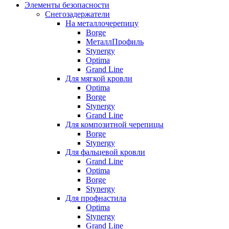
Элементы безопасности
Снегозадержатели
На металлочерепицу
Borge
МеталлПрофиль
Stynergy
Optima
Grand Line
Для мягкой кровли
Optima
Borge
Stynergy
Grand Line
Для композитной черепицы
Borge
Stynergy
Для фальцевой кровли
Grand Line
Optima
Borge
Stynergy
Для профнастила
Optima
Stynergy
Grand Line