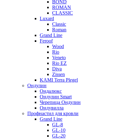
BOND
ROMAN
CLASSIC
Luxard
Classic
Roman
Grand Line
Feroof
Wood
Rio
Veneto
Rio EZ
Diva
Zissen
KAMI Terra Plegel
Ондулин
Ондалюкс
Ондулин Smart
Черепица Ондулин
Ондувилла
Профнастил для кровли
Grand Line
GL-8
GL-10
GL-20