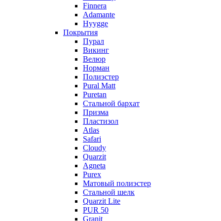
Finnera
Adamante
Hyygge
Покрытия
Пурал
Викинг
Велюр
Норман
Полиэстер
Pural Matt
Puretan
Стальной бархат
Призма
Пластизол
Atlas
Safari
Cloudy
Quarzit
Agneta
Purex
Матовый полиэстер
Стальной шелк
Quarzit Lite
PUR 50
Granit