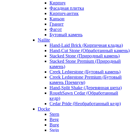
Кирпич
Фасадная плитка
Кирпич-антик
Каньон
Гранит
Фагот
Бутовый камень
Nailite
Hand-Laid Brick (Кирпичная кладка)
Hand-Cut Stone (Обработанный камень)
Stacked Stone (Природный камень)
Stacked Stone Premium (Природный
камень)
Creek Ledgestone (Бутовый камень)
Creek Ledgestone Premium (Бутовый
камень Премиум)
Hand-Split Shake (Деревянная щепа)
RoughSawn Cedar (Обработанный
кедр)
Cedar Pride (Необработанный кедр)
Docke
Stern
Berg
Burg
Stein