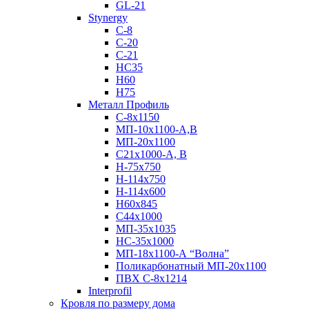
GL-21
Stynergy
C-8
C-20
C-21
НС35
Н60
H75
Металл Профиль
С-8х1150
МП-10x1100-А,В
МП-20х1100
С21х1000-А, В
H-75х750
Н-114х750
Н-114х600
Н60х845
С44х1000
МП-35х1035
НС-35х1000
МП-18х1100-А “Волна”
Поликарбонатный МП-20х1100
ПВХ С-8х1214
Interprofil
Кровля по размеру дома