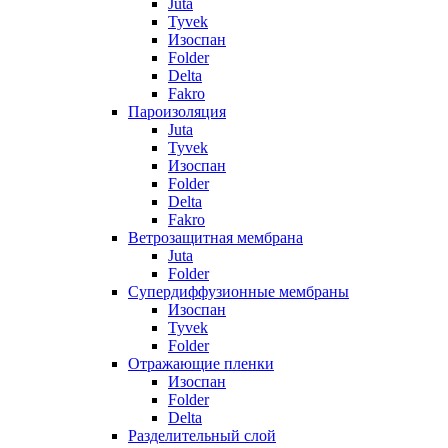
Juta
Tyvek
Изоспан
Folder
Delta
Fakro
Пароизоляция
Juta
Tyvek
Изоспан
Folder
Delta
Fakro
Ветрозащитная мембрана
Juta
Folder
Супердиффузионные мембраны
Изоспан
Tyvek
Folder
Отражающие пленки
Изоспан
Folder
Delta
Разделительный слой