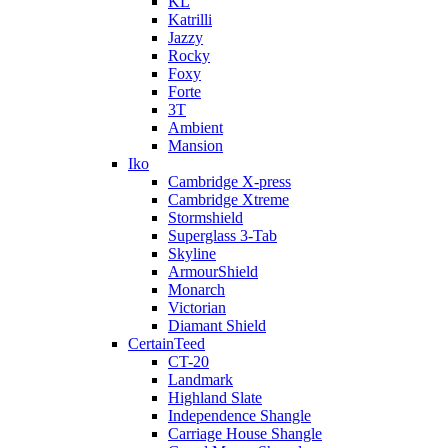
KL
Katrilli
Jazzy
Rocky
Foxy
Forte
3T
Ambient
Mansion
Iko
Cambridge X-press
Cambridge Xtreme
Stormshield
Superglass 3-Tab
Skyline
ArmourShield
Monarch
Victorian
Diamant Shield
CertainTeed
CT-20
Landmark
Highland Slate
Independence Shangle
Carriage House Shangle