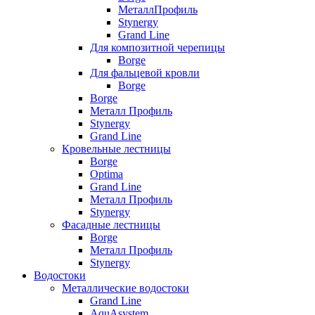
МеталлПрофиль
Stynergy
Grand Line
Для композитной черепицы
Borge
Для фальцевой кровли
Borge
Borge
Металл Профиль
Stynergy
Grand Line
Кровельные лестницы
Borge
Optima
Grand Line
Металл Профиль
Stynergy
Фасадные лестницы
Borge
Металл Профиль
Stynergy
Водостоки
Металлические водостоки
Grand Line
AquAsystem