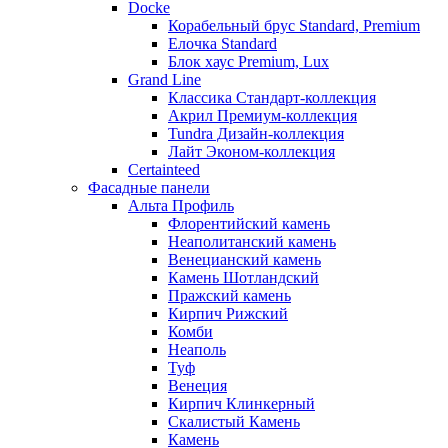
Docke
Корабельный брус Standard, Premium
Елочка Standard
Блок хаус Premium, Lux
Grand Line
Классика Стандарт-коллекция
Акрил Премиум-коллекция
Tundra Дизайн-коллекция
Лайт Эконом-коллекция
Certainteed
Фасадные панели
Альта Профиль
Флорентийский камень
Неаполитанский камень
Венецианский камень
Камень Шотландский
Пражский камень
Кирпич Рижский
Комби
Неаполь
Туф
Венеция
Кирпич Клинкерный
Скалистый Камень
Камень