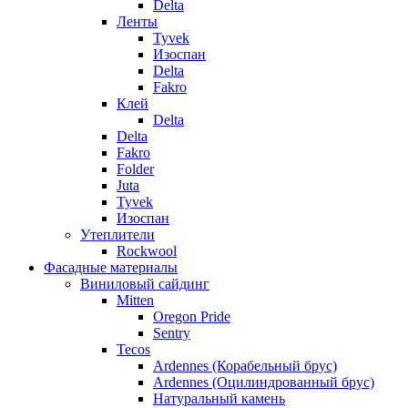
Delta
Ленты
Tyvek
Изоспан
Delta
Fakro
Клей
Delta
Delta
Fakro
Folder
Juta
Tyvek
Изоспан
Утеплители
Rockwool
Фасадные материалы
Виниловый сайдинг
Mitten
Oregon Pride
Sentry
Tecos
Ardennes (Корабельный брус)
Ardennes (Оцилиндрованный брус)
Натуральный камень