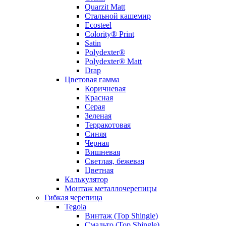
Quarzit Matt
Стальной кашемир
Ecosteel
Colority® Print
Satin
Polydexter®
Polydexter® Matt
Drap
Цветовая гамма
Коричневая
Красная
Серая
Зеленая
Терракотовая
Синяя
Черная
Вишневая
Светлая, бежевая
Цветная
Калькулятор
Монтаж металлочерепицы
Гибкая черепица
Tegola
Винтаж (Top Shingle)
Смальто (Top Shingle)