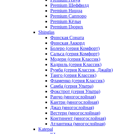
Premium Шеффилд
Premium Ницца
Premium Саппоро
Premium Кёльн
Premium Цюрих
Shinglas
Финская Соната
Финская Аккорд
Болеро (серия Комфорт)
Сальса (серия Комфорт)
Модерн (серия Классик)
Кадриль (серия Классик)
Румба (серия Классик, Джайв)
Танго (серия Классик)
Фламенко (серия Классик)
Самба (серия Ультра)
Фокстрот (серия Ультра)
Ранчо (многослойная)
Кантри (многослойная)
Джаз (многослойная)
Вестерн (многослойная)
Континент (многослойная)
Атлантика (многослойная)
Katepal