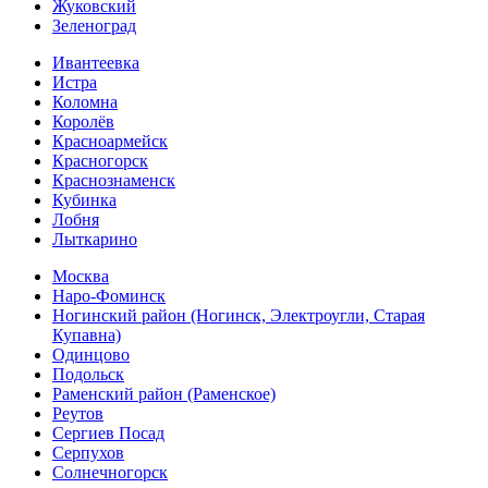
Жуковский
Зеленоград
Ивантеевка
Истра
Коломна
Королёв
Красноармейск
Красногорск
Краснознаменск
Кубинка
Лобня
Лыткарино
Москва
Наро-Фоминск
Ногинский район (Ногинск, Электроугли, Старая
Купавна)
Одинцово
Подольск
Раменский район (Раменское)
Реутов
Сергиев Посад
Серпухов
Солнечногорск