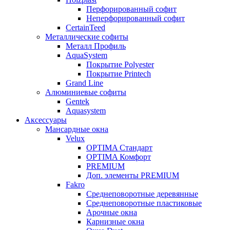
Перфорированный софит
Неперфорированный софит
CertainTeed
Металлические софиты
Металл Профиль
AquaSystem
Покрытие Polyester
Покрытие Printech
Grand Line
Алюминиевые софиты
Gentek
Aquasystem
Аксессуары
Мансардные окна
Velux
OPTIMA Стандарт
OPTIMA Комфорт
PREMIUM
Доп. элементы PREMIUM
Fakro
Cреднеповоротные деревянные
Cреднеповоротные пластиковые
Арочные окна
Карнизные окна