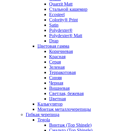
Quarzit Matt
Стальной кашемир
Ecosteel
Colority® Print
Satin
Polydexter®
Polydexter® Matt
Drap
Цветовая гамма
Коричневая
Красная
Серая
Зеленая
Терракотовая
Синяя
Черная
Вишневая
Светлая, бежевая
Цветная
Калькулятор
Монтаж металлочерепицы
Гибкая черепица
Tegola
Винтаж (Top Shingle)
Смальто (Top Shingle)