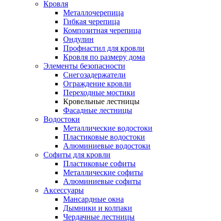
Кровля
Металлочерепица
Гибкая черепица
Композитная черепица
Ондулин
Профнастил для кровли
Кровля по размеру дома
Элементы безопасности
Снегозадержатели
Ограждение кровли
Переходные мостики
Кровельные лестницы
Фасадные лестницы
Водостоки
Металлические водостоки
Пластиковые водостоки
Алюминиевые водостоки
Софиты для кровли
Пластиковые софиты
Металлические софиты
Алюминиевые софиты
Аксессуары
Мансардные окна
Дымники и колпаки
Чердачные лестницы