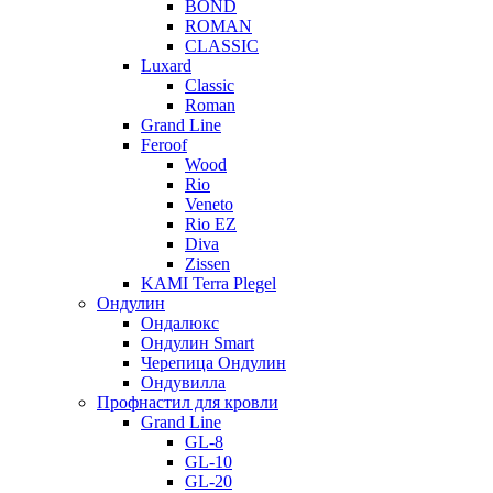
BOND
ROMAN
CLASSIC
Luxard
Classic
Roman
Grand Line
Feroof
Wood
Rio
Veneto
Rio EZ
Diva
Zissen
KAMI Terra Plegel
Ондулин
Ондалюкс
Ондулин Smart
Черепица Ондулин
Ондувилла
Профнастил для кровли
Grand Line
GL-8
GL-10
GL-20