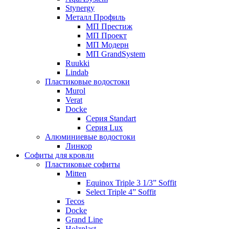
Stynergy
Металл Профиль
МП Престиж
МП Проект
МП Модерн
МП GrandSystem
Ruukki
Lindab
Пластиковые водостоки
Murol
Verat
Docke
Серия Standart
Серия Lux
Алюминиевые водостоки
Линкор
Софиты для кровли
Пластиковые софиты
Mitten
Equinox Triple 3 1/3” Soffit
Select Triple 4” Soffit
Tecos
Docke
Grand Line
Holzplast