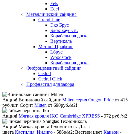
Fels
Edel
Металлический сайдинг
Grand Line
Эко Брус
Блок-хаус GL
Корабельная доска
Вертикаль
Металл Профиль
Lбрус
Woodstock
Корабельная доска
Фиброцементный сайдинг
Cedral
Cedral Click
Профнастил для забора
Акция!
Виниловый сайдинг
Mitten серия Oregon Pride
от 415
руб./шт. Софит
Mitten
от 690руб./м2!
Акция!
Мягкая кровля IKO Cambridge XPRESS
- 972 руб./м2
Акция!
Мягкая кровля Технониколь Джаз
цвета
Кастилия
,
Индиго
- 586р/м2; Вестерн цвет
Каньон
-