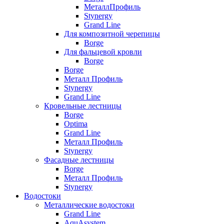
МеталлПрофиль
Stynergy
Grand Line
Для композитной черепицы
Borge
Для фальцевой кровли
Borge
Borge
Металл Профиль
Stynergy
Grand Line
Кровельные лестницы
Borge
Optima
Grand Line
Металл Профиль
Stynergy
Фасадные лестницы
Borge
Металл Профиль
Stynergy
Водостоки
Металлические водостоки
Grand Line
AquAsystem