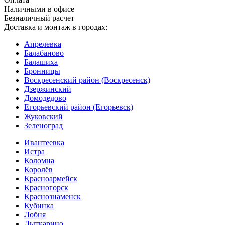
Наличными в офисе
Безналичный расчет
Доставка и монтаж в городах:
Апрелевка
Балабаново
Балашиха
Бронницы
Воскресенский район (Воскресенск)
Дзержинский
Домодедово
Егорьевский район (Егорьевск)
Жуковский
Зеленоград
Ивантеевка
Истра
Коломна
Королёв
Красноармейск
Красногорск
Краснознаменск
Кубинка
Лобня
Лыткарино