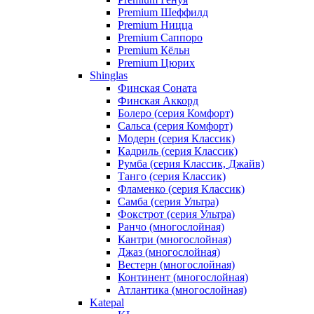
Premium Шеффилд
Premium Ницца
Premium Саппоро
Premium Кёльн
Premium Цюрих
Shinglas
Финская Соната
Финская Аккорд
Болеро (серия Комфорт)
Сальса (серия Комфорт)
Модерн (серия Классик)
Кадриль (серия Классик)
Румба (серия Классик, Джайв)
Танго (серия Классик)
Фламенко (серия Классик)
Самба (серия Ультра)
Фокстрот (серия Ультра)
Ранчо (многослойная)
Кантри (многослойная)
Джаз (многослойная)
Вестерн (многослойная)
Континент (многослойная)
Атлантика (многослойная)
Katepal