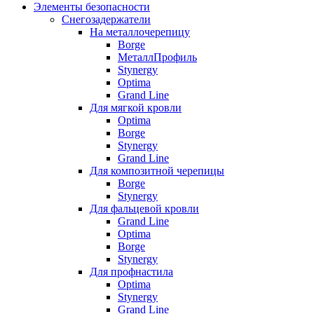
Элементы безопасности
Снегозадержатели
На металлочерепицу
Borge
МеталлПрофиль
Stynergy
Optima
Grand Line
Для мягкой кровли
Optima
Borge
Stynergy
Grand Line
Для композитной черепицы
Borge
Stynergy
Для фальцевой кровли
Grand Line
Optima
Borge
Stynergy
Для профнастила
Optima
Stynergy
Grand Line