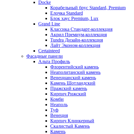
Docke
Корабельный брус Standard, Premium
Елочка Standard
Блок хаус Premium, Lux
Grand Line
Классика Стандарт-коллекция
Акрил Премиум-коллекция
Tundra Дизайн-коллекция
Лайт Эконом-коллекция
Certainteed
Фасадные панели
Альта Профиль
Флорентийский камень
Неаполитанский камень
Венецианский камень
Камень Шотландский
Пражский камень
Кирпич Рижский
Комби
Неаполь
Туф
Венеция
Кирпич Клинкерный
Скалистый Камень
Камень