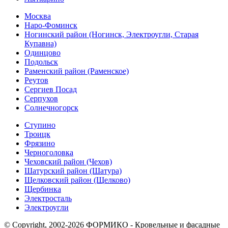
Москва
Наро-Фоминск
Ногинский район (Ногинск, Электроугли, Старая
Купавна)
Одинцово
Подольск
Раменский район (Раменское)
Реутов
Сергиев Посад
Серпухов
Солнечногорск
Ступино
Троицк
Фрязино
Черноголовка
Чеховский район (Чехов)
Шатурский район (Шатура)
Щелковский район (Щелково)
Щербинка
Электросталь
Электроугли
© Copyright, 2002-2026 ФОРМИКО - Кровельные и фасадные