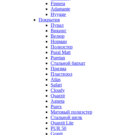
Finnera
Adamante
Hyygge
Покрытия
Пурал
Викинг
Велюр
Норман
Полиэстер
Pural Matt
Puretan
Стальной бархат
Призма
Пластизол
Atlas
Safari
Cloudy
Quarzit
Agneta
Purex
Матовый полиэстер
Стальной шелк
Quarzit Lite
PUR 50
Granit