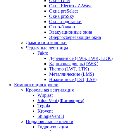
Окна Duet
Окна Electro / Z-Wave
Окна preSelect
Окна proSky
Окна-надставки
Окно-балкон
Эвакуационные окна
Энергосберегающие окна
Дымники и колпаки
Чердачные лестницы
Fakro
Деревянные (LWS, LWK, LDK)
Карнизная дверь (DWK)
Thermo (LWT, LTK)
Металлические (LMS)
Ножничные (LST, LSF)
Комплектация кровли
Кровельная вентиляция
Wirplast
Vilpe Vent (Финляндия)
Tegola
Krovent
ShingleVent II
Подкровельные пленки
Гидроизоляция