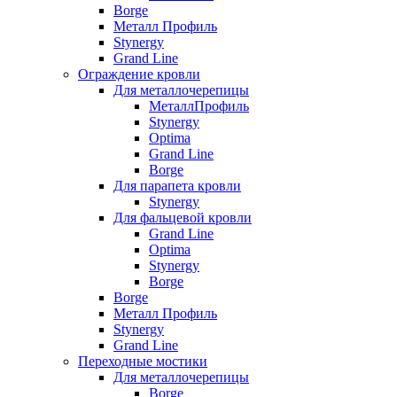
Borge
Металл Профиль
Stynergy
Grand Line
Ограждение кровли
Для металлочерепицы
МеталлПрофиль
Stynergy
Optima
Grand Line
Borge
Для парапета кровли
Stynergy
Для фальцевой кровли
Grand Line
Optima
Stynergy
Borge
Borge
Металл Профиль
Stynergy
Grand Line
Переходные мостики
Для металлочерепицы
Borge