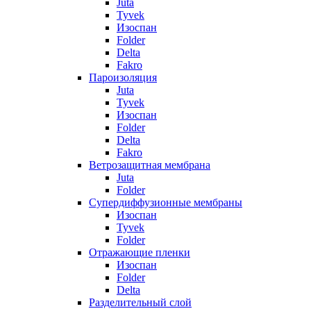
Juta
Tyvek
Изоспан
Folder
Delta
Fakro
Пароизоляция
Juta
Tyvek
Изоспан
Folder
Delta
Fakro
Ветрозащитная мембрана
Juta
Folder
Супердиффузионные мембраны
Изоспан
Tyvek
Folder
Отражающие пленки
Изоспан
Folder
Delta
Разделительный слой