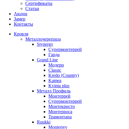
Сертификаты
Статьи
Акции
Замер
Контакты
Кровля
Металлочерепица
Stynergy
Супермонтеррей
Гарда
Grand Line
Модерн
Classic
Kredo (Country)
Kamea
Kvinta plus
Металл Профиль
Монтеррей
Супермонтеррей
Монтекристо
Монтерроса
Трамонтана
Ruukki
Monterrey