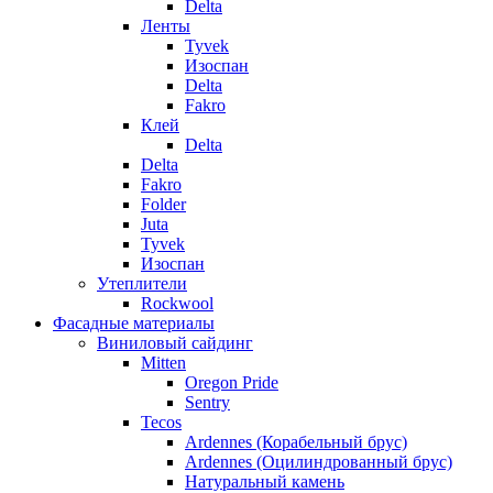
Delta
Ленты
Tyvek
Изоспан
Delta
Fakro
Клей
Delta
Delta
Fakro
Folder
Juta
Tyvek
Изоспан
Утеплители
Rockwool
Фасадные материалы
Виниловый сайдинг
Mitten
Oregon Pride
Sentry
Tecos
Ardennes (Корабельный брус)
Ardennes (Оцилиндрованный брус)
Натуральный камень