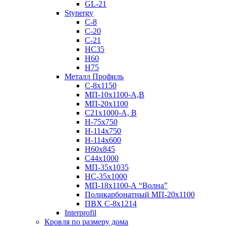
GL-21
Stynergy
C-8
C-20
C-21
НС35
Н60
H75
Металл Профиль
С-8х1150
МП-10x1100-А,В
МП-20х1100
С21х1000-А, В
H-75х750
Н-114х750
Н-114х600
Н60х845
С44х1000
МП-35х1035
НС-35х1000
МП-18х1100-А “Волна”
Поликарбонатный МП-20х1100
ПВХ С-8х1214
Interprofil
Кровля по размеру дома