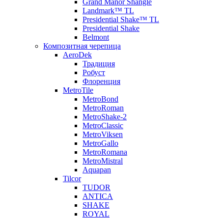
Grand Manor Shangle
Landmark™ TL
Presidential Shake™ TL
Presidential Shake
Belmont
Композитная черепица
AeroDek
Традиция
Робуст
Флоренция
MetroTile
MetroBond
MetroRoman
MetroShake-2
MetroClassic
MetroViksen
MetroGallo
MetroRomana
MetroMistral
Aquapan
Tilcor
TUDOR
ANTICA
SHAKE
ROYAL