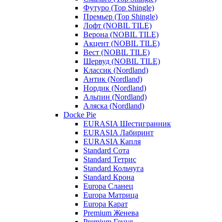
Футуро (Top Shingle)
Премьер (Top Shingle)
Лофт (NOBIL TILE)
Верона (NOBIL TILE)
Акцент (NOBIL TILE)
Вест (NOBIL TILE)
Шервуд (NOBIL TILE)
Классик (Nordland)
Антик (Nordland)
Нордик (Nordland)
Альпин (Nordland)
Аляска (Nordland)
Docke Pie
EURASIA Шестигранник
EURASIA Лабиринт
EURASIA Капля
Standard Сота
Standard Тетрис
Standard Кольчуга
Standard Крона
Europa Сланец
Europa Матрица
Europa Карат
Premium Женева
Premium Генуя