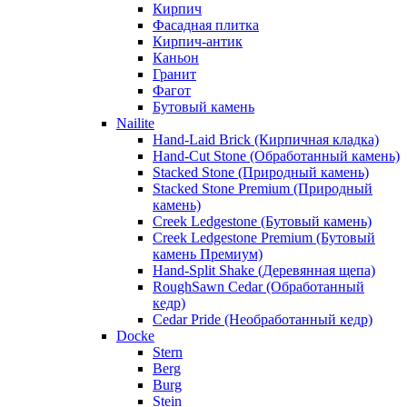
Кирпич
Фасадная плитка
Кирпич-антик
Каньон
Гранит
Фагот
Бутовый камень
Nailite
Hand-Laid Brick (Кирпичная кладка)
Hand-Cut Stone (Обработанный камень)
Stacked Stone (Природный камень)
Stacked Stone Premium (Природный
камень)
Creek Ledgestone (Бутовый камень)
Creek Ledgestone Premium (Бутовый
камень Премиум)
Hand-Split Shake (Деревянная щепа)
RoughSawn Cedar (Обработанный
кедр)
Cedar Pride (Необработанный кедр)
Docke
Stern
Berg
Burg
Stein