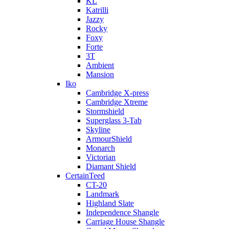
KL
Katrilli
Jazzy
Rocky
Foxy
Forte
3T
Ambient
Mansion
Iko
Cambridge X-press
Cambridge Xtreme
Stormshield
Superglass 3-Tab
Skyline
ArmourShield
Monarch
Victorian
Diamant Shield
CertainTeed
CT-20
Landmark
Highland Slate
Independence Shangle
Carriage House Shangle