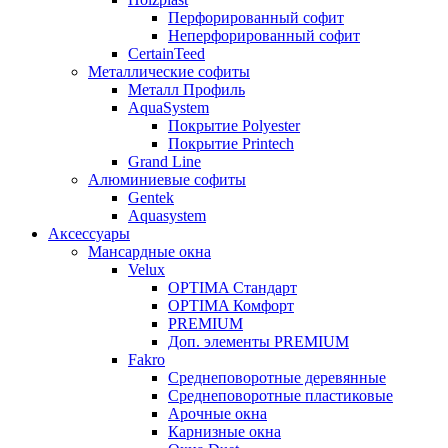
Перфорированный софит
Неперфорированный софит
CertainTeed
Металлические софиты
Металл Профиль
AquaSystem
Покрытие Polyester
Покрытие Printech
Grand Line
Алюминиевые софиты
Gentek
Aquasystem
Аксессуары
Мансардные окна
Velux
OPTIMA Стандарт
OPTIMA Комфорт
PREMIUM
Доп. элементы PREMIUM
Fakro
Cреднеповоротные деревянные
Cреднеповоротные пластиковые
Арочные окна
Карнизные окна