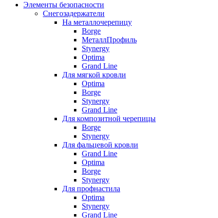
Элементы безопасности
Снегозадержатели
На металлочерепицу
Borge
МеталлПрофиль
Stynergy
Optima
Grand Line
Для мягкой кровли
Optima
Borge
Stynergy
Grand Line
Для композитной черепицы
Borge
Stynergy
Для фальцевой кровли
Grand Line
Optima
Borge
Stynergy
Для профнастила
Optima
Stynergy
Grand Line