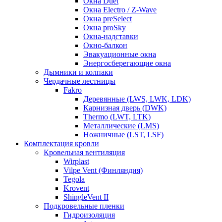
Окна Duet
Окна Electro / Z-Wave
Окна preSelect
Окна proSky
Окна-надставки
Окно-балкон
Эвакуационные окна
Энергосберегающие окна
Дымники и колпаки
Чердачные лестницы
Fakro
Деревянные (LWS, LWK, LDK)
Карнизная дверь (DWK)
Thermo (LWT, LTK)
Металлические (LMS)
Ножничные (LST, LSF)
Комплектация кровли
Кровельная вентиляция
Wirplast
Vilpe Vent (Финляндия)
Tegola
Krovent
ShingleVent II
Подкровельные пленки
Гидроизоляция