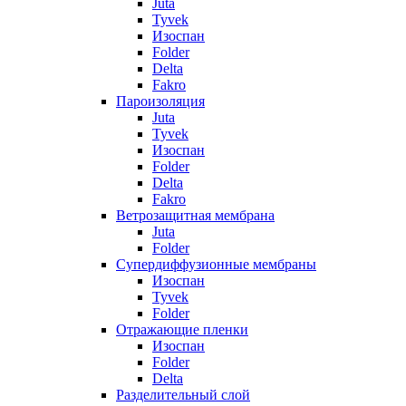
Juta
Tyvek
Изоспан
Folder
Delta
Fakro
Пароизоляция
Juta
Tyvek
Изоспан
Folder
Delta
Fakro
Ветрозащитная мембрана
Juta
Folder
Супердиффузионные мембраны
Изоспан
Tyvek
Folder
Отражающие пленки
Изоспан
Folder
Delta
Разделительный слой