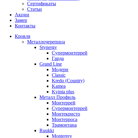
Сертификаты
Статьи
Акции
Замер
Контакты
Кровля
Металлочерепица
Stynergy
Супермонтеррей
Гарда
Grand Line
Модерн
Classic
Kredo (Country)
Kamea
Kvinta plus
Металл Профиль
Монтеррей
Супермонтеррей
Монтекристо
Монтерроса
Трамонтана
Ruukki
Monterrey