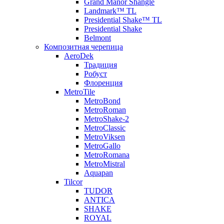
Grand Manor Shangle
Landmark™ TL
Presidential Shake™ TL
Presidential Shake
Belmont
Композитная черепица
AeroDek
Традиция
Робуст
Флоренция
MetroTile
MetroBond
MetroRoman
MetroShake-2
MetroClassic
MetroViksen
MetroGallo
MetroRomana
MetroMistral
Aquapan
Tilcor
TUDOR
ANTICA
SHAKE
ROYAL