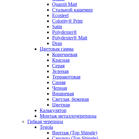
Quarzit Matt
Стальной кашемир
Ecosteel
Colority® Print
Satin
Polydexter®
Polydexter® Matt
Drap
Цветовая гамма
Коричневая
Красная
Серая
Зеленая
Терракотовая
Синяя
Черная
Вишневая
Светлая, бежевая
Цветная
Калькулятор
Монтаж металлочерепицы
Гибкая черепица
Tegola
Винтаж (Top Shingle)
Смальто (Top Shingle)