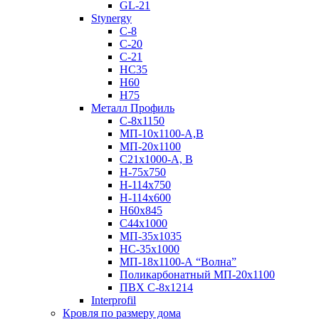
GL-21
Stynergy
C-8
C-20
C-21
НС35
Н60
H75
Металл Профиль
С-8х1150
МП-10x1100-А,В
МП-20х1100
С21х1000-А, В
H-75х750
Н-114х750
Н-114х600
Н60х845
С44х1000
МП-35х1035
НС-35х1000
МП-18х1100-А “Волна”
Поликарбонатный МП-20х1100
ПВХ С-8х1214
Interprofil
Кровля по размеру дома