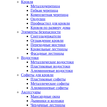
Кровля
Металлочерепица
Гибкая черепица
Композитная черепица
Ондулин
Профнастил для кровли
Кровля по размеру дома
Элементы безопасности
Снегозадержатели
Ограждение кровли
Переходные мостики
Кровельные лестницы
Фасадные лестницы
Водостоки
Металлические водостоки
Пластиковые водостоки
Алюминиевые водостоки
Софиты для кровли
Пластиковые софиты
Металлические софиты
Алюминиевые софиты
Аксессуары
Мансардные окна
Дымники и колпаки
Чердачные лестницы