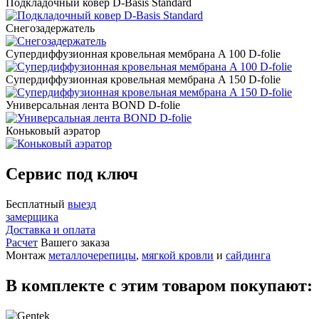
Подкладочный ковер D-Basis Standard
Снегозадержатель
Супердиффузионная кровельная мембрана A 100 D-folie
Супердиффузионная кровельная мембрана A 150 D-folie
Универсальная лента BOND D-folie
Коньковый аэратор
Сервис под ключ
Бесплатный
выезд
замерщика
Доставка и оплата
Расчет
Вашего заказа
Монтаж
металлочерепицы
,
мягкой кровли
и
сайдинга
В комплекте с этим товаром покупают: