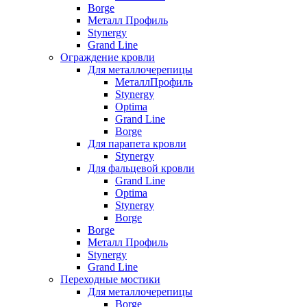
Borge
Металл Профиль
Stynergy
Grand Line
Ограждение кровли
Для металлочерепицы
МеталлПрофиль
Stynergy
Optima
Grand Line
Borge
Для парапета кровли
Stynergy
Для фальцевой кровли
Grand Line
Optima
Stynergy
Borge
Borge
Металл Профиль
Stynergy
Grand Line
Переходные мостики
Для металлочерепицы
Borge