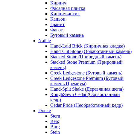
Кирпич
Фасадная плитка
Кирпич-антик
Каньон
Гранит
Фагот
Бутовый камень
Nailite
Hand-Laid Brick (Кирпичная кладка)
Hand-Cut Stone (Обработанный камень)
Stacked Stone (Природный камень)
Stacked Stone Premium (Природный
камень)
Creek Ledgestone (Бутовый камень)
Creek Ledgestone Premium (Бутовый
камень Премиум)
Hand-Split Shake (Деревянная щепа)
RoughSawn Cedar (Обработанный
кедр)
Cedar Pride (Необработанный кедр)
Docke
Stern
Berg
Burg
Stein