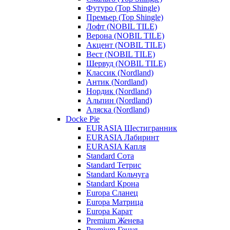
Футуро (Top Shingle)
Премьер (Top Shingle)
Лофт (NOBIL TILE)
Верона (NOBIL TILE)
Акцент (NOBIL TILE)
Вест (NOBIL TILE)
Шервуд (NOBIL TILE)
Классик (Nordland)
Антик (Nordland)
Нордик (Nordland)
Альпин (Nordland)
Аляска (Nordland)
Docke Pie
EURASIA Шестигранник
EURASIA Лабиринт
EURASIA Капля
Standard Сота
Standard Тетрис
Standard Кольчуга
Standard Крона
Europa Сланец
Europa Матрица
Europa Карат
Premium Женева
Premium Генуя