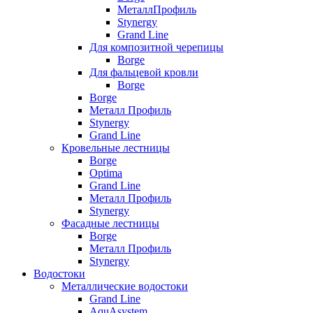
МеталлПрофиль
Stynergy
Grand Line
Для композитной черепицы
Borge
Для фальцевой кровли
Borge
Borge
Металл Профиль
Stynergy
Grand Line
Кровельные лестницы
Borge
Optima
Grand Line
Металл Профиль
Stynergy
Фасадные лестницы
Borge
Металл Профиль
Stynergy
Водостоки
Металлические водостоки
Grand Line
AquAsystem