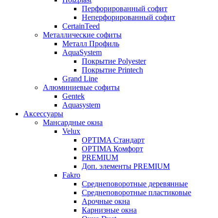
Перфорированный софит
Неперфорированный софит
CertainTeed
Металлические софиты
Металл Профиль
AquaSystem
Покрытие Polyester
Покрытие Printech
Grand Line
Алюминиевые софиты
Gentek
Aquasystem
Аксессуары
Мансардные окна
Velux
OPTIMA Стандарт
OPTIMA Комфорт
PREMIUM
Доп. элементы PREMIUM
Fakro
Cреднеповоротные деревянные
Cреднеповоротные пластиковые
Арочные окна
Карнизные окна