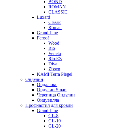
BOND
ROMAN
CLASSIC
Luxard
Classic
Roman
Grand Line
Feroof
Wood
Rio
Veneto
Rio EZ
Diva
Zissen
KAMI Terra Plegel
Ондулин
Ондалюкс
Ондулин Smart
Черепица Ондулин
Ондувилла
Профнастил для кровли
Grand Line
GL-8
GL-10
GL-20