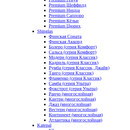
Premium Шеффилд
Premium Ницца
Premium Саппоро
Premium Кёльн
Premium Цюрих
Shinglas
Финская Соната
Финская Аккорд
Болеро (серия Комфорт)
Сальса (серия Комфорт)
Модерн (серия Классик)
Кадриль (серия Классик)
Румба (серия Классик, Джайв)
Танго (серия Классик)
Фламенко (серия Классик)
Самба (серия Ультра)
Фокстрот (серия Ультра)
Ранчо (многослойная)
Кантри (многослойная)
Джаз (многослойная)
Вестерн (многослойная)
Континент (многослойная)
Атлантика (многослойная)
Katepal