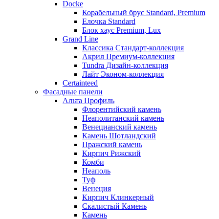
Docke
Корабельный брус Standard, Premium
Елочка Standard
Блок хаус Premium, Lux
Grand Line
Классика Стандарт-коллекция
Акрил Премиум-коллекция
Tundra Дизайн-коллекция
Лайт Эконом-коллекция
Certainteed
Фасадные панели
Альта Профиль
Флорентийский камень
Неаполитанский камень
Венецианский камень
Камень Шотландский
Пражский камень
Кирпич Рижский
Комби
Неаполь
Туф
Венеция
Кирпич Клинкерный
Скалистый Камень
Камень