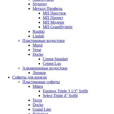
Stynergy
Металл Профиль
МП Престиж
МП Проект
МП Модерн
МП GrandSystem
Ruukki
Lindab
Пластиковые водостоки
Murol
Verat
Docke
Серия Standart
Серия Lux
Алюминиевые водостоки
Линкор
Софиты для кровли
Пластиковые софиты
Mitten
Equinox Triple 3 1/3” Soffit
Select Triple 4” Soffit
Tecos
Docke
Grand Line
Holzplast