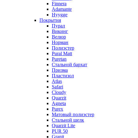
Finnera
Adamante
Hyygge
Покрытия
Пурал
Викинг
Велюр
Норман
Полиэстер
Pural Matt
Puretan
Стальной бархат
Призма
Пластизол
Atlas
Safari
Cloudy
Quarzit
Agneta
Purex
Матовый полиэстер
Стальной шелк
Quarzit Lite
PUR 50
Granit