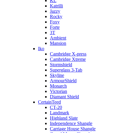
KL
Katrilli
Jazzy
Rocky
Foxy
Forte
3T
Ambient
Mansion
Iko
Cambridge X-press
Cambridge Xtreme
Stormshield
Superglass 3-Tab
Skyline
ArmourShield
Monarch
Victorian
Diamant Shield
CertainTeed
CT-20
Landmark
Highland Slate
Independence Shangle
Carriage House Shangle