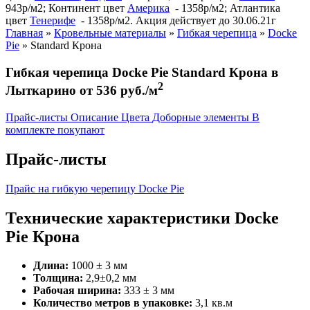
943р/м2; Континент цвет
Америка
- 1358р/м2; Атлантика
цвет
Тенерифе
- 1358р/м2. Акция действует до 30.06.21г
Главная
»
Кровельные материалы
»
Гибкая черепица
»
Docke
Pie
»
Standard Крона
Гибкая черепица Docke Pie Standard Крона в
2
Лыткарино от 536 руб./м
Прайс-листы
Описание
Цвета
Доборные элементы
В
комплекте покупают
Прайс-листы
Прайс на гибкую черепицу Docke Pie
Технические характеристики Docke
Pie Крона
Длина:
1000 ± 3 мм
Толщина:
2,9±0,2 мм
Рабочая ширина:
333 ± 3 мм
Количество метров в упаковке:
3,1 кв.м