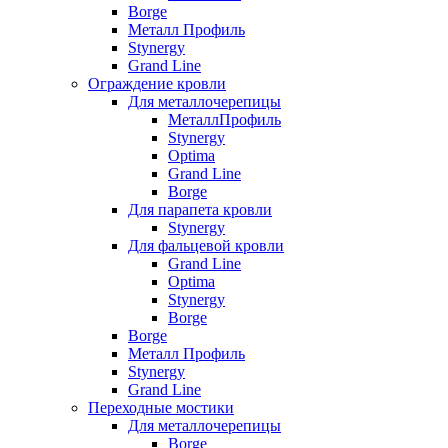
Borge
Металл Профиль
Stynergy
Grand Line
Ограждение кровли
Для металлочерепицы
МеталлПрофиль
Stynergy
Optima
Grand Line
Borge
Для парапета кровли
Stynergy
Для фальцевой кровли
Grand Line
Optima
Stynergy
Borge
Borge
Металл Профиль
Stynergy
Grand Line
Переходные мостики
Для металлочерепицы
Borge