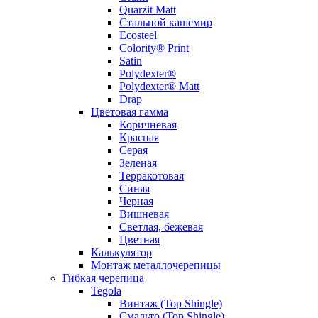
Quarzit Matt
Стальной кашемир
Ecosteel
Colority® Print
Satin
Polydexter®
Polydexter® Matt
Drap
Цветовая гамма
Коричневая
Красная
Серая
Зеленая
Терракотовая
Синяя
Черная
Вишневая
Светлая, бежевая
Цветная
Калькулятор
Монтаж металлочерепицы
Гибкая черепица
Tegola
Винтаж (Top Shingle)
Смальто (Top Shingle)