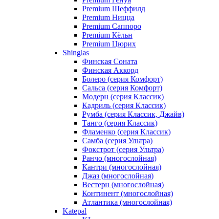
Premium Шеффилд
Premium Ницца
Premium Саппоро
Premium Кёльн
Premium Цюрих
Shinglas
Финская Соната
Финская Аккорд
Болеро (серия Комфорт)
Сальса (серия Комфорт)
Модерн (серия Классик)
Кадриль (серия Классик)
Румба (серия Классик, Джайв)
Танго (серия Классик)
Фламенко (серия Классик)
Самба (серия Ультра)
Фокстрот (серия Ультра)
Ранчо (многослойная)
Кантри (многослойная)
Джаз (многослойная)
Вестерн (многослойная)
Континент (многослойная)
Атлантика (многослойная)
Katepal