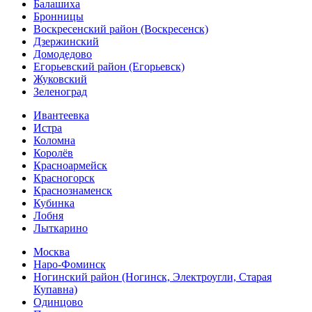
Балашиха
Бронницы
Воскресенский район (Воскресенск)
Дзержинский
Домодедово
Егорьевский район (Егорьевск)
Жуковский
Зеленоград
Ивантеевка
Истра
Коломна
Королёв
Красноармейск
Красногорск
Краснознаменск
Кубинка
Лобня
Лыткарино
Москва
Наро-Фоминск
Ногинский район (Ногинск, Электроугли, Старая
Купавна)
Одинцово