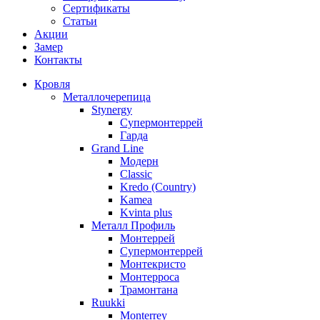
Сертификаты
Статьи
Акции
Замер
Контакты
Кровля
Металлочерепица
Stynergy
Супермонтеррей
Гарда
Grand Line
Модерн
Classic
Kredo (Country)
Kamea
Kvinta plus
Металл Профиль
Монтеррей
Супермонтеррей
Монтекристо
Монтерроса
Трамонтана
Ruukki
Monterrey