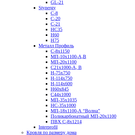
GL-21
Stynergy
C-8
C-20
C-21
НС35
Н60
H75
Металл Профиль
С-8х1150
МП-10x1100-А,В
МП-20х1100
С21х1000-А, В
H-75х750
Н-114х750
Н-114х600
Н60х845
С44х1000
МП-35х1035
НС-35х1000
МП-18х1100-А “Волна”
Поликарбонатный МП-20х1100
ПВХ С-8х1214
Interprofil
Кровля по размеру дома