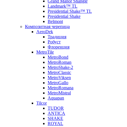
Grand Manor Shangle
Landmark™ TL
Presidential Shake™ TL
Presidential Shake
Belmont
Композитная черепица
AeroDek
Традиция
Робуст
Флоренция
MetroTile
MetroBond
MetroRoman
MetroShake-2
MetroClassic
MetroViksen
MetroGallo
MetroRomana
MetroMistral
Aquapan
Tilcor
TUDOR
ANTICA
SHAKE
ROYAL