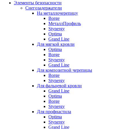
Элементы безопасности
Снегозадержатели
На металлочерепицу
Borge
МеталлПрофиль
Stynergy
Optima
Grand Line
Для мягкой кровли
Optima
Borge
Stynergy
Grand Line
Для композитной черепицы
Borge
Stynergy
Для фальцевой кровли
Grand Line
Optima
Borge
Stynergy
Для профнастила
Optima
Stynergy
Grand Line