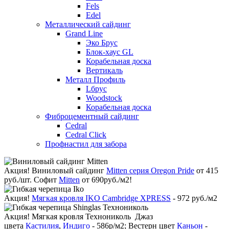
Fels
Edel
Металлический сайдинг
Grand Line
Эко Брус
Блок-хаус GL
Корабельная доска
Вертикаль
Металл Профиль
Lбрус
Woodstock
Корабельная доска
Фиброцементный сайдинг
Cedral
Cedral Click
Профнастил для забора
Акция!
Виниловый сайдинг
Mitten серия Oregon Pride
от 415
руб./шт. Софит
Mitten
от 690руб./м2!
Акция!
Мягкая кровля IKO Cambridge XPRESS
- 972 руб./м2
Акция!
Мягкая кровля Технониколь Джаз
цвета
Кастилия
,
Индиго
- 586р/м2; Вестерн цвет
Каньон
-