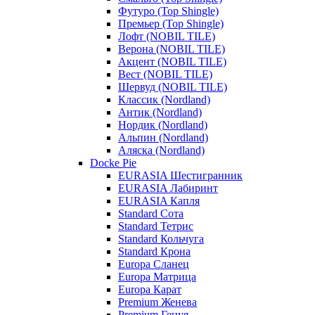
Футуро (Top Shingle)
Премьер (Top Shingle)
Лофт (NOBIL TILE)
Верона (NOBIL TILE)
Акцент (NOBIL TILE)
Вест (NOBIL TILE)
Шервуд (NOBIL TILE)
Классик (Nordland)
Антик (Nordland)
Нордик (Nordland)
Альпин (Nordland)
Аляска (Nordland)
Docke Pie
EURASIA Шестигранник
EURASIA Лабиринт
EURASIA Капля
Standard Сота
Standard Тетрис
Standard Кольчуга
Standard Крона
Europa Сланец
Europa Матрица
Europa Карат
Premium Женева
Premium Генуя