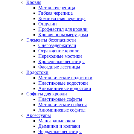
Кровля
Металлочерепица
Гибкая черепица
Композитная черепица
Ондулин
Профнастил для кровли
Кровля по размеру дома
Элементы безопасности
Снегозадержатели
Ограждение кровли
Переходные мостики
Кровельные лестницы
Фасадные лестницы
Водостоки
Металлические водостоки
Пластиковые водостоки
Алюминиевые водостоки
Софиты для кровли
Пластиковые софиты
Металлические софиты
Алюминиевые софиты
Аксессуары
Мансардные окна
Дымники и колпаки
Чердачные лестницы