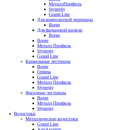
МеталлПрофиль
Stynergy
Grand Line
Для композитной черепицы
Borge
Для фальцевой кровли
Borge
Borge
Металл Профиль
Stynergy
Grand Line
Кровельные лестницы
Borge
Optima
Grand Line
Металл Профиль
Stynergy
Фасадные лестницы
Borge
Металл Профиль
Stynergy
Водостоки
Металлические водостоки
Grand Line
AquAsystem