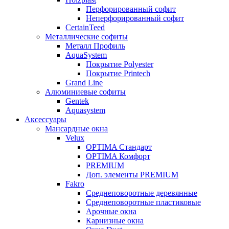
Перфорированный софит
Неперфорированный софит
CertainTeed
Металлические софиты
Металл Профиль
AquaSystem
Покрытие Polyester
Покрытие Printech
Grand Line
Алюминиевые софиты
Gentek
Aquasystem
Аксессуары
Мансардные окна
Velux
OPTIMA Стандарт
OPTIMA Комфорт
PREMIUM
Доп. элементы PREMIUM
Fakro
Cреднеповоротные деревянные
Cреднеповоротные пластиковые
Арочные окна
Карнизные окна