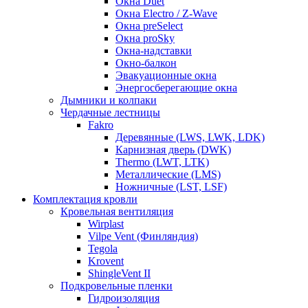
Окна Duet
Окна Electro / Z-Wave
Окна preSelect
Окна proSky
Окна-надставки
Окно-балкон
Эвакуационные окна
Энергосберегающие окна
Дымники и колпаки
Чердачные лестницы
Fakro
Деревянные (LWS, LWK, LDK)
Карнизная дверь (DWK)
Thermo (LWT, LTK)
Металлические (LMS)
Ножничные (LST, LSF)
Комплектация кровли
Кровельная вентиляция
Wirplast
Vilpe Vent (Финляндия)
Tegola
Krovent
ShingleVent II
Подкровельные пленки
Гидроизоляция