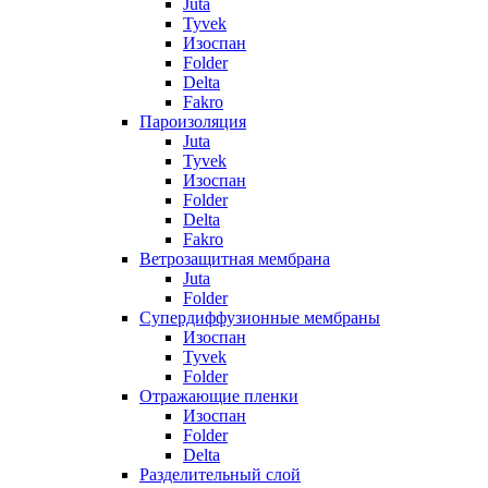
Juta
Tyvek
Изоспан
Folder
Delta
Fakro
Пароизоляция
Juta
Tyvek
Изоспан
Folder
Delta
Fakro
Ветрозащитная мембрана
Juta
Folder
Супердиффузионные мембраны
Изоспан
Tyvek
Folder
Отражающие пленки
Изоспан
Folder
Delta
Разделительный слой