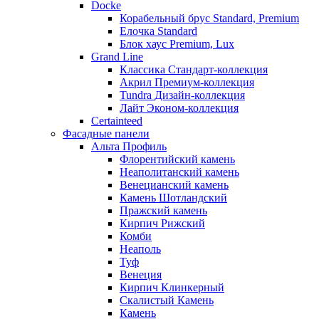
Docke
Корабельный брус Standard, Premium
Елочка Standard
Блок хаус Premium, Lux
Grand Line
Классика Стандарт-коллекция
Акрил Премиум-коллекция
Tundra Дизайн-коллекция
Лайт Эконом-коллекция
Certainteed
Фасадные панели
Альта Профиль
Флорентийский камень
Неаполитанский камень
Венецианский камень
Камень Шотландский
Пражский камень
Кирпич Рижский
Комби
Неаполь
Туф
Венеция
Кирпич Клинкерный
Скалистый Камень
Камень