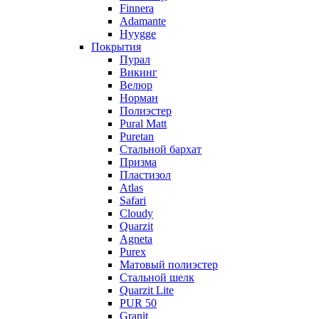
Finnera
Adamante
Hyygge
Покрытия
Пурал
Викинг
Велюр
Норман
Полиэстер
Pural Matt
Puretan
Стальной бархат
Призма
Пластизол
Atlas
Safari
Cloudy
Quarzit
Agneta
Purex
Матовый полиэстер
Стальной шелк
Quarzit Lite
PUR 50
Granit