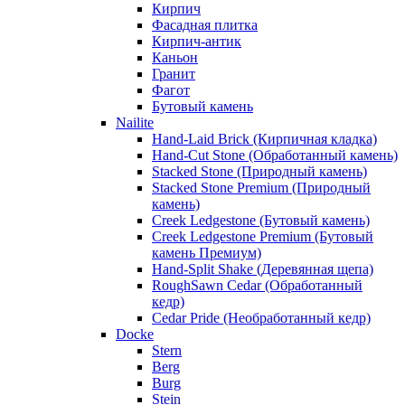
Кирпич
Фасадная плитка
Кирпич-антик
Каньон
Гранит
Фагот
Бутовый камень
Nailite
Hand-Laid Brick (Кирпичная кладка)
Hand-Cut Stone (Обработанный камень)
Stacked Stone (Природный камень)
Stacked Stone Premium (Природный
камень)
Creek Ledgestone (Бутовый камень)
Creek Ledgestone Premium (Бутовый
камень Премиум)
Hand-Split Shake (Деревянная щепа)
RoughSawn Cedar (Обработанный
кедр)
Cedar Pride (Необработанный кедр)
Docke
Stern
Berg
Burg
Stein