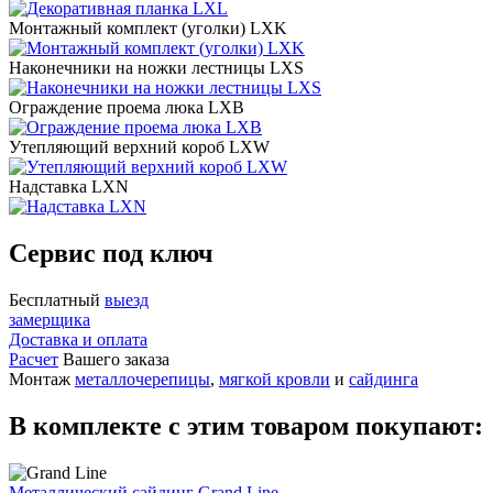
Монтажный комплект (уголки) LXK
Наконечники на ножки лестницы LXS
Ограждение проема люка LXB
Утепляющий верхний короб LXW
Надставка LXN
Сервис под ключ
Бесплатный
выезд
замерщика
Доставка и оплата
Расчет
Вашего заказа
Монтаж
металлочерепицы
,
мягкой кровли
и
сайдинга
В комплекте с этим товаром покупают:
Металлический сайдинг Grand Line