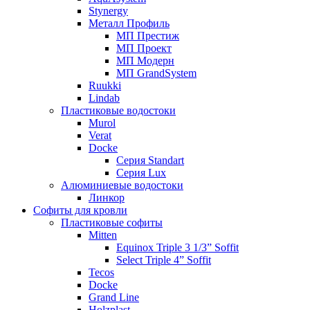
Stynergy
Металл Профиль
МП Престиж
МП Проект
МП Модерн
МП GrandSystem
Ruukki
Lindab
Пластиковые водостоки
Murol
Verat
Docke
Серия Standart
Серия Lux
Алюминиевые водостоки
Линкор
Софиты для кровли
Пластиковые софиты
Mitten
Equinox Triple 3 1/3” Soffit
Select Triple 4” Soffit
Tecos
Docke
Grand Line
Holzplast