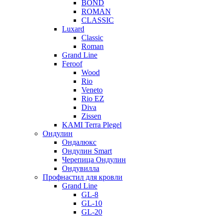
BOND
ROMAN
CLASSIC
Luxard
Classic
Roman
Grand Line
Feroof
Wood
Rio
Veneto
Rio EZ
Diva
Zissen
KAMI Terra Plegel
Ондулин
Ондалюкс
Ондулин Smart
Черепица Ондулин
Ондувилла
Профнастил для кровли
Grand Line
GL-8
GL-10
GL-20