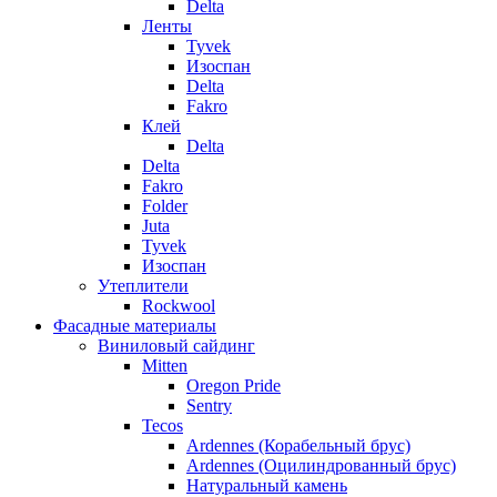
Delta
Ленты
Tyvek
Изоспан
Delta
Fakro
Клей
Delta
Delta
Fakro
Folder
Juta
Tyvek
Изоспан
Утеплители
Rockwool
Фасадные материалы
Виниловый сайдинг
Mitten
Oregon Pride
Sentry
Tecos
Ardennes (Корабельный брус)
Ardennes (Оцилиндрованный брус)
Натуральный камень