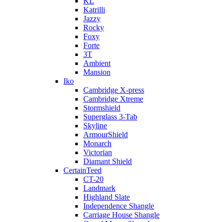
KL
Katrilli
Jazzy
Rocky
Foxy
Forte
3T
Ambient
Mansion
Iko
Cambridge X-press
Cambridge Xtreme
Stormshield
Superglass 3-Tab
Skyline
ArmourShield
Monarch
Victorian
Diamant Shield
CertainTeed
CT-20
Landmark
Highland Slate
Independence Shangle
Carriage House Shangle