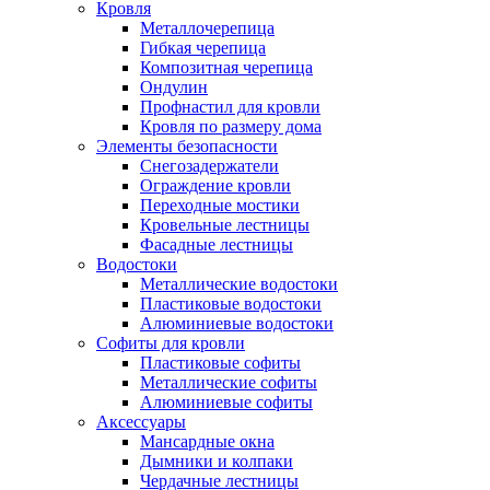
Кровля
Металлочерепица
Гибкая черепица
Композитная черепица
Ондулин
Профнастил для кровли
Кровля по размеру дома
Элементы безопасности
Снегозадержатели
Ограждение кровли
Переходные мостики
Кровельные лестницы
Фасадные лестницы
Водостоки
Металлические водостоки
Пластиковые водостоки
Алюминиевые водостоки
Софиты для кровли
Пластиковые софиты
Металлические софиты
Алюминиевые софиты
Аксессуары
Мансардные окна
Дымники и колпаки
Чердачные лестницы