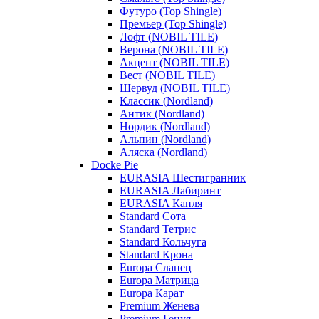
Футуро (Top Shingle)
Премьер (Top Shingle)
Лофт (NOBIL TILE)
Верона (NOBIL TILE)
Акцент (NOBIL TILE)
Вест (NOBIL TILE)
Шервуд (NOBIL TILE)
Классик (Nordland)
Антик (Nordland)
Нордик (Nordland)
Альпин (Nordland)
Аляска (Nordland)
Docke Pie
EURASIA Шестигранник
EURASIA Лабиринт
EURASIA Капля
Standard Сота
Standard Тетрис
Standard Кольчуга
Standard Крона
Europa Сланец
Europa Матрица
Europa Карат
Premium Женева
Premium Генуя