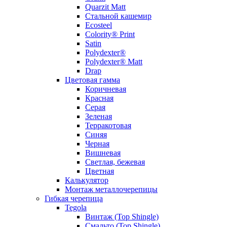
Quarzit Matt
Стальной кашемир
Ecosteel
Colority® Print
Satin
Polydexter®
Polydexter® Matt
Drap
Цветовая гамма
Коричневая
Красная
Серая
Зеленая
Терракотовая
Синяя
Черная
Вишневая
Светлая, бежевая
Цветная
Калькулятор
Монтаж металлочерепицы
Гибкая черепица
Tegola
Винтаж (Top Shingle)
Смальто (Top Shingle)