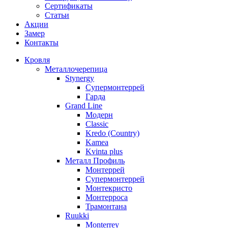
Сертификаты
Статьи
Акции
Замер
Контакты
Кровля
Металлочерепица
Stynergy
Супермонтеррей
Гарда
Grand Line
Модерн
Classic
Kredo (Country)
Kamea
Kvinta plus
Металл Профиль
Монтеррей
Супермонтеррей
Монтекристо
Монтерроса
Трамонтана
Ruukki
Monterrey