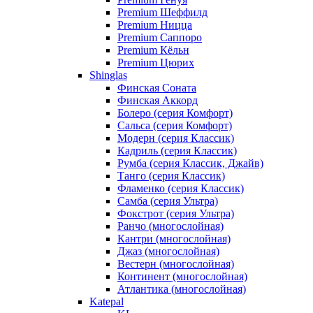
Premium Шеффилд
Premium Ницца
Premium Саппоро
Premium Кёльн
Premium Цюрих
Shinglas
Финская Соната
Финская Аккорд
Болеро (серия Комфорт)
Сальса (серия Комфорт)
Модерн (серия Классик)
Кадриль (серия Классик)
Румба (серия Классик, Джайв)
Танго (серия Классик)
Фламенко (серия Классик)
Самба (серия Ультра)
Фокстрот (серия Ультра)
Ранчо (многослойная)
Кантри (многослойная)
Джаз (многослойная)
Вестерн (многослойная)
Континент (многослойная)
Атлантика (многослойная)
Katepal