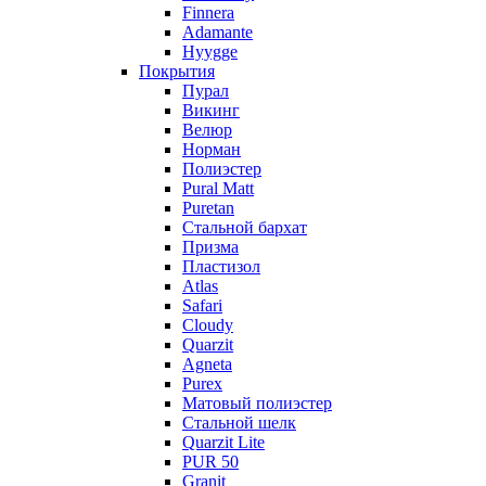
Finnera
Adamante
Hyygge
Покрытия
Пурал
Викинг
Велюр
Норман
Полиэстер
Pural Matt
Puretan
Стальной бархат
Призма
Пластизол
Atlas
Safari
Cloudy
Quarzit
Agneta
Purex
Матовый полиэстер
Стальной шелк
Quarzit Lite
PUR 50
Granit