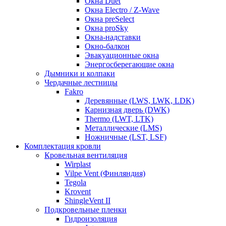
Окна Duet
Окна Electro / Z-Wave
Окна preSelect
Окна proSky
Окна-надставки
Окно-балкон
Эвакуационные окна
Энергосберегающие окна
Дымники и колпаки
Чердачные лестницы
Fakro
Деревянные (LWS, LWK, LDK)
Карнизная дверь (DWK)
Thermo (LWT, LTK)
Металлические (LMS)
Ножничные (LST, LSF)
Комплектация кровли
Кровельная вентиляция
Wirplast
Vilpe Vent (Финляндия)
Tegola
Krovent
ShingleVent II
Подкровельные пленки
Гидроизоляция