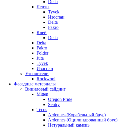
Delta
Ленты
Tyvek
Изоспан
Delta
Fakro
Клей
Delta
Delta
Fakro
Folder
Juta
Tyvek
Изоспан
Утеплители
Rockwool
Фасадные материалы
Виниловый сайдинг
Mitten
Oregon Pride
Sentry
Tecos
Ardennes (Корабельный брус)
Ardennes (Оцилиндрованный брус)
Натуральный камень