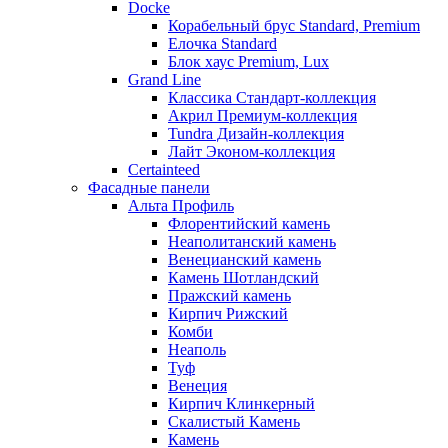
Docke
Корабельный брус Standard, Premium
Елочка Standard
Блок хаус Premium, Lux
Grand Line
Классика Стандарт-коллекция
Акрил Премиум-коллекция
Tundra Дизайн-коллекция
Лайт Эконом-коллекция
Certainteed
Фасадные панели
Альта Профиль
Флорентийский камень
Неаполитанский камень
Венецианский камень
Камень Шотландский
Пражский камень
Кирпич Рижский
Комби
Неаполь
Туф
Венеция
Кирпич Клинкерный
Скалистый Камень
Камень