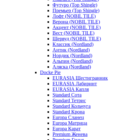
Футуро (Top Shingle)
Премьер (Top Shingle)
Лофт (NOBIL TILE)
Верона (NOBIL TILE)
Акцент (NOBIL TILE)
Вест (NOBIL TILE)
Шервуд (NOBIL TILE)
Классик (Nordland)
Антик (Nordland)
Нордик (Nordland)
Альпин (Nordland)
Аляска (Nordland)
Docke Pie
EURASIA Шестигранник
EURASIA Лабиринт
EURASIA Капля
Standard Сота
Standard Тетрис
Standard Кольчуга
Standard Крона
Europa Сланец
Europa Матрица
Europa Карат
Premium Женева
Premium Генуя