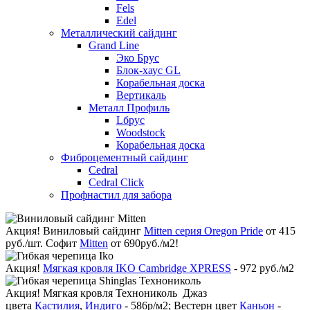
Fels
Edel
Металлический сайдинг
Grand Line
Эко Брус
Блок-хаус GL
Корабельная доска
Вертикаль
Металл Профиль
Lбрус
Woodstock
Корабельная доска
Фиброцементный сайдинг
Cedral
Cedral Click
Профнастил для забора
Акция!
Виниловый сайдинг
Mitten серия Oregon Pride
от 415
руб./шт. Софит
Mitten
от 690руб./м2!
Акция!
Мягкая кровля IKO Cambridge XPRESS
- 972 руб./м2
Акция!
Мягкая кровля Технониколь Джаз
цвета
Кастилия
,
Индиго
- 586р/м2; Вестерн цвет
Каньон
-