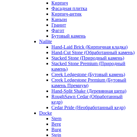
Кирпич
Фасадная плитка
Кирпич-антик
Каньон
Гранит
Фагот
Бутовый камень
Nailite
Hand-Laid Brick (Кирпичная кладка)
Hand-Cut Stone (Обработанный камень)
Stacked Stone (Природный камень)
Stacked Stone Premium (Природный
камень)
Creek Ledgestone (Бутовый камень)
Creek Ledgestone Premium (Бутовый
камень Премиум)
Hand-Split Shake (Деревянная щепа)
RoughSawn Cedar (Обработанный
кедр)
Cedar Pride (Необработанный кедр)
Docke
Stern
Berg
Burg
Stein