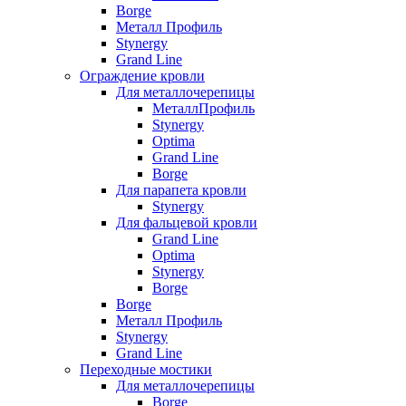
Borge
Металл Профиль
Stynergy
Grand Line
Ограждение кровли
Для металлочерепицы
МеталлПрофиль
Stynergy
Optima
Grand Line
Borge
Для парапета кровли
Stynergy
Для фальцевой кровли
Grand Line
Optima
Stynergy
Borge
Borge
Металл Профиль
Stynergy
Grand Line
Переходные мостики
Для металлочерепицы
Borge