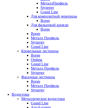
МеталлПрофиль
Stynergy
Grand Line
Для композитной черепицы
Borge
Для фальцевой кровли
Borge
Borge
Металл Профиль
Stynergy
Grand Line
Кровельные лестницы
Borge
Optima
Grand Line
Металл Профиль
Stynergy
Фасадные лестницы
Borge
Металл Профиль
Stynergy
Водостоки
Металлические водостоки
Grand Line
AquAsystem