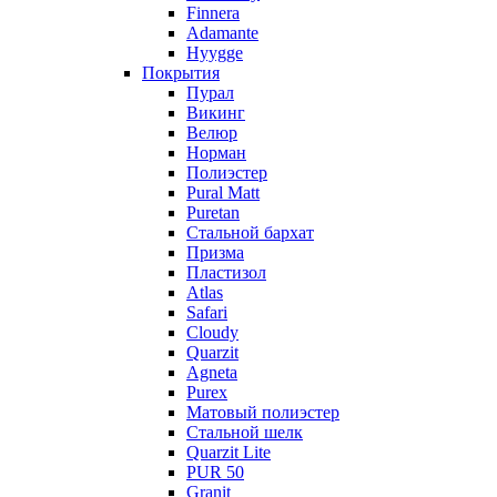
Finnera
Adamante
Hyygge
Покрытия
Пурал
Викинг
Велюр
Норман
Полиэстер
Pural Matt
Puretan
Стальной бархат
Призма
Пластизол
Atlas
Safari
Cloudy
Quarzit
Agneta
Purex
Матовый полиэстер
Стальной шелк
Quarzit Lite
PUR 50
Granit