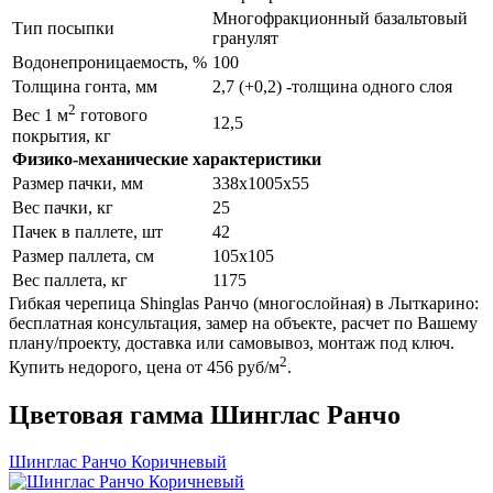
Многофракционный базальтовый
Тип посыпки
гранулят
Водонепроницаемость, %
100
Толщина гонта, мм
2,7 (+0,2) -толщина одного слоя
2
Вес 1 м
готового
12,5
покрытия, кг
Физико-механические характеристики
Размер пачки, мм
338х1005х55
Вес пачки, кг
25
Пачек в паллете, шт
42
Размер паллета, см
105х105
Вес паллета, кг
1175
Гибкая черепица Shinglas Ранчо (многослойная) в Лыткарино:
бесплатная консультация, замер на объекте, расчет по Вашему
плану/проекту, доставка или самовывоз, монтаж под ключ.
2
Купить недорого, цена от 456 руб/м
.
Цветовая гамма Шинглас Ранчо
Шинглас Ранчо Коричневый