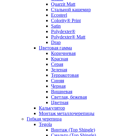
Quarzit Matt
Стальной кашемир
Ecosteel
Colority® Print
Satin
Polydexter®
Polydexter® Matt
Drap
Цветовая гамма
Коричневая
Красная
Серая
Зеленая
Терракотовая
Синяя
Черная
Вишневая
Светлая, бежевая
Цветная
Калькулятор
Монтаж металлочерепицы
Гибкая черепица
Tegola
Винтаж (Top Shingle)
Смальто (Top Shingle)