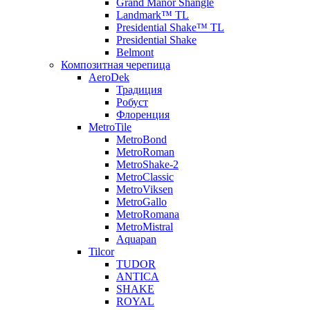
Grand Manor Shangle
Landmark™ TL
Presidential Shake™ TL
Presidential Shake
Belmont
Композитная черепица
AeroDek
Традиция
Робуст
Флоренция
MetroTile
MetroBond
MetroRoman
MetroShake-2
MetroClassic
MetroViksen
MetroGallo
MetroRomana
MetroMistral
Aquapan
Tilcor
TUDOR
ANTICA
SHAKE
ROYAL