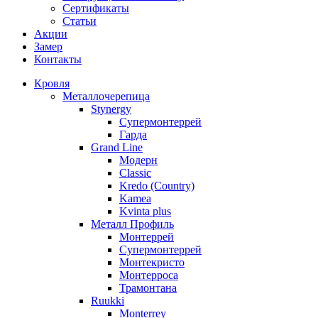
Сертификаты
Статьи
Акции
Замер
Контакты
Кровля
Металлочерепица
Stynergy
Супермонтеррей
Гарда
Grand Line
Модерн
Classic
Kredo (Country)
Kamea
Kvinta plus
Металл Профиль
Монтеррей
Супермонтеррей
Монтекристо
Монтерроса
Трамонтана
Ruukki
Monterrey