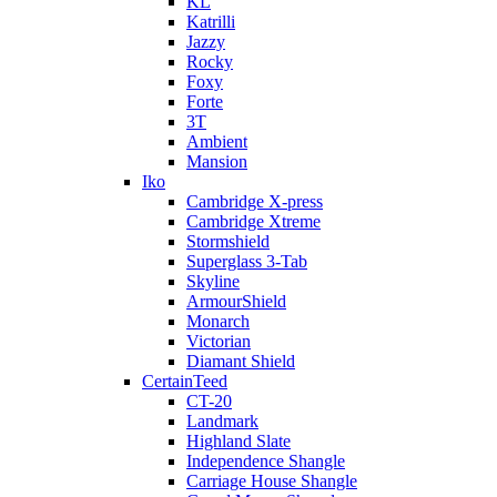
KL
Katrilli
Jazzy
Rocky
Foxy
Forte
3T
Ambient
Mansion
Iko
Cambridge X-press
Cambridge Xtreme
Stormshield
Superglass 3-Tab
Skyline
ArmourShield
Monarch
Victorian
Diamant Shield
CertainTeed
CT-20
Landmark
Highland Slate
Independence Shangle
Carriage House Shangle