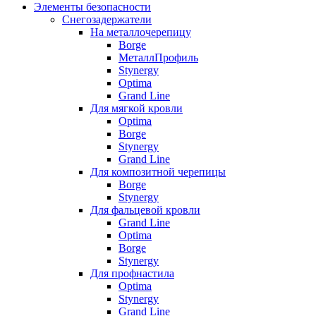
Элементы безопасности
Снегозадержатели
На металлочерепицу
Borge
МеталлПрофиль
Stynergy
Optima
Grand Line
Для мягкой кровли
Optima
Borge
Stynergy
Grand Line
Для композитной черепицы
Borge
Stynergy
Для фальцевой кровли
Grand Line
Optima
Borge
Stynergy
Для профнастила
Optima
Stynergy
Grand Line