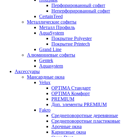
Перфорированный софит
Неперфорированный софит
CertainTeed
Металлические софиты
Металл Профиль
AquaSystem
Покрытие Polyester
Покрытие Printech
Grand Line
Алюминиевые софиты
Gentek
Aquasystem
Аксессуары
Мансардные окна
Velux
OPTIMA Стандарт
OPTIMA Комфорт
PREMIUM
Доп. элементы PREMIUM
Fakro
Cреднеповоротные деревянные
Cреднеповоротные пластиковые
Арочные окна
Карнизные окна