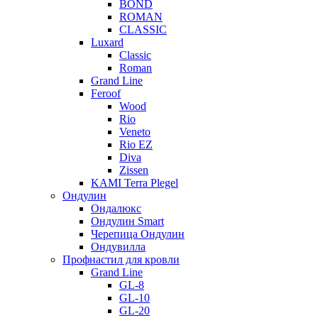
BOND
ROMAN
CLASSIC
Luxard
Classic
Roman
Grand Line
Feroof
Wood
Rio
Veneto
Rio EZ
Diva
Zissen
KAMI Terra Plegel
Ондулин
Ондалюкс
Ондулин Smart
Черепица Ондулин
Ондувилла
Профнастил для кровли
Grand Line
GL-8
GL-10
GL-20