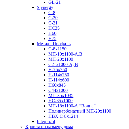
GL-21
Stynergy
C-8
C-20
C-21
НС35
Н60
H75
Металл Профиль
С-8х1150
МП-10x1100-А,В
МП-20х1100
С21х1000-А, В
H-75х750
Н-114х750
Н-114х600
Н60х845
С44х1000
МП-35х1035
НС-35х1000
МП-18х1100-А “Волна”
Поликарбонатный МП-20х1100
ПВХ С-8х1214
Interprofil
Кровля по размеру дома