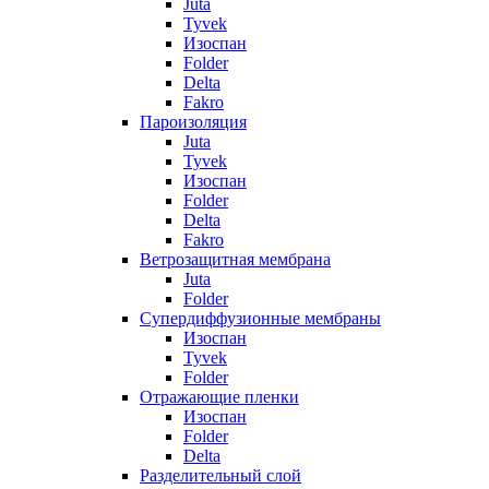
Juta
Tyvek
Изоспан
Folder
Delta
Fakro
Пароизоляция
Juta
Tyvek
Изоспан
Folder
Delta
Fakro
Ветрозащитная мембрана
Juta
Folder
Супердиффузионные мембраны
Изоспан
Tyvek
Folder
Отражающие пленки
Изоспан
Folder
Delta
Разделительный слой