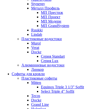
Stynergy
Металл Профиль
МП Престиж
МП Проект
МП Модерн
МП GrandSystem
Ruukki
Lindab
Пластиковые водостоки
Murol
Verat
Docke
Серия Standart
Серия Lux
Алюминиевые водостоки
Линкор
Софиты для кровли
Пластиковые софиты
Mitten
Equinox Triple 3 1/3” Soffit
Select Triple 4” Soffit
Tecos
Docke
Grand Line
Holzplast