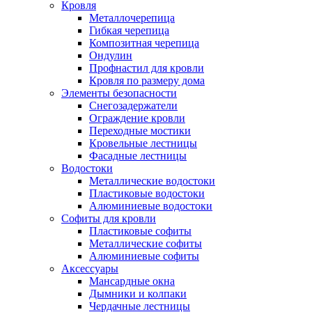
Кровля
Металлочерепица
Гибкая черепица
Композитная черепица
Ондулин
Профнастил для кровли
Кровля по размеру дома
Элементы безопасности
Снегозадержатели
Ограждение кровли
Переходные мостики
Кровельные лестницы
Фасадные лестницы
Водостоки
Металлические водостоки
Пластиковые водостоки
Алюминиевые водостоки
Софиты для кровли
Пластиковые софиты
Металлические софиты
Алюминиевые софиты
Аксессуары
Мансардные окна
Дымники и колпаки
Чердачные лестницы