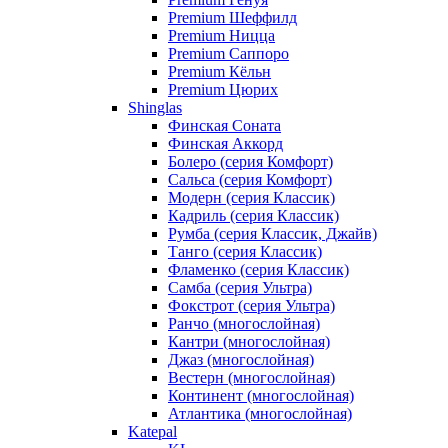
Premium Шеффилд
Premium Ницца
Premium Саппоро
Premium Кёльн
Premium Цюрих
Shinglas
Финская Соната
Финская Аккорд
Болеро (серия Комфорт)
Сальса (серия Комфорт)
Модерн (серия Классик)
Кадриль (серия Классик)
Румба (серия Классик, Джайв)
Танго (серия Классик)
Фламенко (серия Классик)
Самба (серия Ультра)
Фокстрот (серия Ультра)
Ранчо (многослойная)
Кантри (многослойная)
Джаз (многослойная)
Вестерн (многослойная)
Континент (многослойная)
Атлантика (многослойная)
Katepal